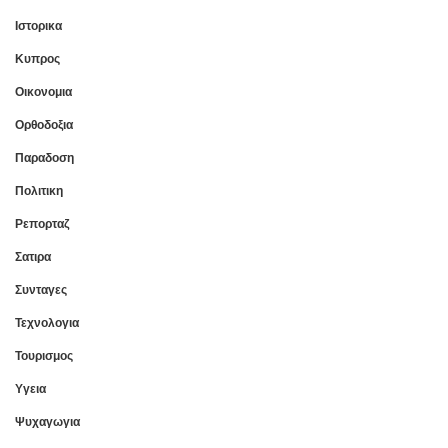
Ιστορικα
Κυπρος
Οικονομια
Ορθοδοξια
Παραδοση
Πολιτικη
Ρεπορταζ
Σατιρα
Συνταγες
Τεχνολογια
Τουρισμος
Υγεια
Ψυχαγωγια