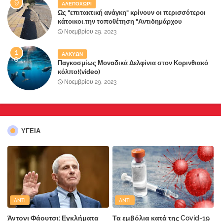
ΑΛΕΠΟΧΩΡΙ
Ως "επιτακτική ανάγκη" κρίνουν οι περισσότεροι
κάτοικοι,την τοποθέτηση "Αντιδημάρχου
Παραλιακής Ζώνης" στο Δήμο Μάνδρας-Ειδυλλίας!
Νοεμβρίου 29, 2023
ΑΛΚΥΩΝ
Παγκοσμίως Μοναδικά Δελφίνια στον Κορινθιακό
κόλπο!(video)
Νοεμβρίου 29, 2023
ΥΓΕΙΑ
ANTI
ANTI
Άντονι Φάουτσι: Εγκλήματα
Τα εμβόλια κατά της Covid-19