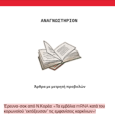
ΑΝΑΓΝΩΣΤΗΡΙΟΝ
Άρθρα με μετρητή προβολών
Έρευνα-σοκ από Ν.Κορέα: «Τα εμβόλια mRNA κατά του
κορωνοϊού “εκτόξευσαν” τις εμφανίσεις καρκίνων»!