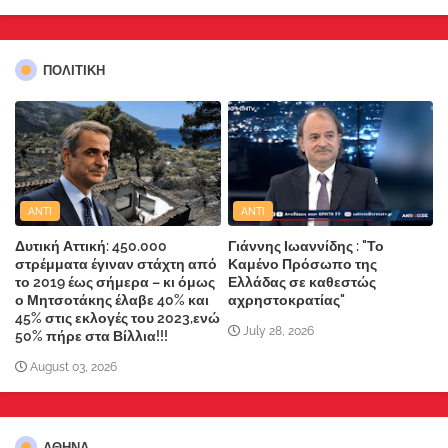
ΠΟΛΙΤΙΚΗ
ANTI
ANTI
Δυτική Αττική: 450.000
Γιάννης Ιωαννίδης : "Το
στρέμματα έγιναν στάχτη από
Καμένο Πρόσωπο της
το 2019 έως σήμερα – κι όμως
Ελλάδας σε καθεστώς
ο Μητσοτάκης έλαβε 40% και
αχρηστοκρατίας"
45% στις εκλογές του 2023,ενώ
July 28, 2026
50% πήρε στα Βίλλια!!!
August 03, 2026
ΑΘΗΝΑ