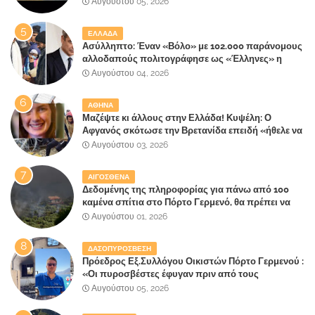
Αυγούστου 05, 2026
ΕΛΛΑΔΑ
Ασύλληπτο: Έναν «Βόλο» με 102.000 παράνομους
αλλοδαπούς πολιτογράφησε ως «Έλληνες» η
κυβέρνηση!
Αυγούστου 04, 2026
ΑΘΗΝΑ
Μαζέψτε κι άλλους στην Ελλάδα! Κυψέλη: Ο
Αφγανός σκότωσε την Βρετανίδα επειδή «ήθελε να
κάνει τη σύντροφό του χριστιανή»
Αυγούστου 03, 2026
ΑΙΓΟΣΘΕΝΑ
Δεδομένης της πληροφορίας για πάνω από 100
καμένα σπίτια στο Πόρτο Γερμενό, θα πρέπει να
αναζητηθούν ευθύνες για την ολοσχερή
Αυγούστου 01, 2026
καταστροφή του τελευταίου πνεύμονα, του
επίγειου παραδείσου της Αττικής
ΔΑΣΟΠΥΡΟΣΒΕΣΗ
Πρόεδρος Εξ.Συλλόγου Οικιστών Πόρτο Γερμενού :
«Οι πυροσβέστες έφυγαν πριν από τους
κατοίκους»
Αυγούστου 05, 2026