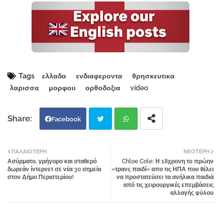
Tags
ελλαδα
ενδιαφεροντα
θρησκευτικα
λαρισσα
μορφου
ορθοδοξια
video
Facebook
Twi
Wh
ΠΑΛΑΙΌΤΕΡΗ
ΝΕΌΤΕΡΗ
Ασύρματο, γρήγορο και σταθερό
Chloe Cole: Η 18χρονη το πρώην
tter
atsa
δωρεάν ίντερνετ σε νέα 30 σημεία
«τρανς παιδί» απο τις ΗΠΑ που θέλει
στον Δήμο Περιστερίου!
να προστατεύσει τα ανήλικα παιδιά
από τις χειρουργικές επεμβάσεις
pp
αλλαγής φύλου