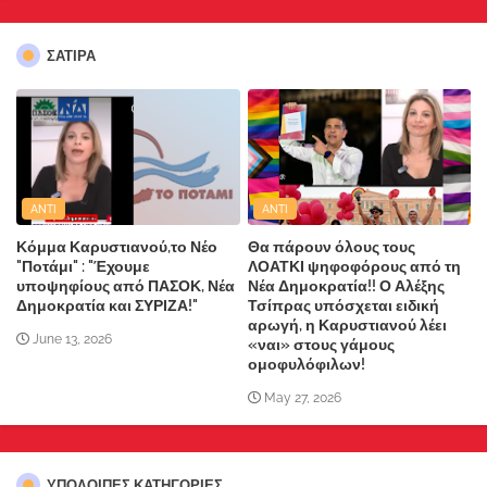
ΣΑΤΙΡΑ
ANTI
ANTI
Κόμμα Καρυστιανού,το Νέο
Θα πάρουν όλους τους
"Ποτάμι" : "Έχουμε
ΛΟΑΤΚΙ ψηφοφόρους από τη
υποψηφίους από ΠΑΣΟΚ, Νέα
Νέα Δημοκρατία!! Ο Αλέξης
Δημοκρατία και ΣΥΡΙΖΑ!"
Τσίπρας υπόσχεται ειδική
αρωγή, η Καρυστιανού λέει
June 13, 2026
«ναι» στους γάμους
ομοφυλόφιλων!
May 27, 2026
ΥΠΌΛΟΙΠΕΣ ΚΑΤΗΓΟΡΊΕΣ