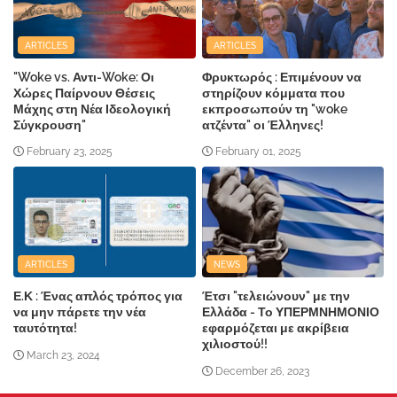
ARTICLES
ARTICLES
"Woke vs. Αντι-Woke: Οι
Φρυκτωρός : Επιμένουν να
Χώρες Παίρνουν Θέσεις
στηρίζουν κόμματα που
Μάχης στη Νέα Ιδεολογική
εκπροσωπούν τη "woke
Σύγκρουση"
ατζέντα" οι Έλληνες!
February 23, 2025
February 01, 2025
ARTICLES
NEWS
Ε.Κ : Ένας απλός τρόπος για
Έτσι "τελειώνουν" με την
να μην πάρετε την νέα
Ελλάδα - Το ΥΠΕΡΜΝΗΜΟΝΙΟ
ταυτότητα!
εφαρμόζεται με ακρίβεια
χιλιοστού!!
March 23, 2024
December 26, 2023