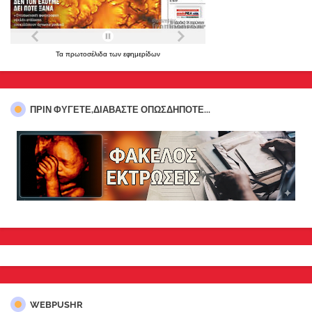
Τα
πρωτοσέλιδα
των
εφημερίδων
ΠΡΊΝ ΦΎΓΕΤΕ,ΔΙΑΒΆΣΤΕ ΟΠΩΣΔΉΠΟΤΕ...
WEBPUSHR