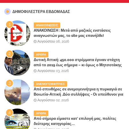
ΔΗΜΟΦΙΛΈΣΤΕΡΑ ΕΒΔΟΜΆΔΑΣ
ΑΝΑΚΟΙΝΩΣΕΙΣ
ΑΝΑΚΟΙΝΩΣΗ : Μετά από μαζικές ενστάσεις
αναγνωστών μας, το site μας επανήλθε!
Αυγούστου 06, 2026
ΑΡΘΡΑ
Δυτική Αττική: 450.000 στρέμματα έγιναν στάχτη
από το 2019 έως σήμερα – κι όμως ο Μητσοτάκης
έλαβε 40% και 45% στις εκλογές του 2023,ενώ 50%
Αυγούστου 03, 2026
πήρε στα Βίλλια!!!
ΑΝΕΜΟΓΕΝΝΗΤΡΙΕΣ
Από σπινθήρες σε ανεμογεννήτρια η πυρκαγιά σε
Βοιωτία-Αττική .Δύο συλλήψεις - Οι υπεύθυνοι για
την λάθος διαχείριση της κατάσβεσης θα
Αυγούστου 02, 2026
"πληρώσουν";
ΑΡΘΡΑ
Από σήμερα είμαστε κατ' επιλογή μας, πολίτες
δεύτερης κατηγορίας....