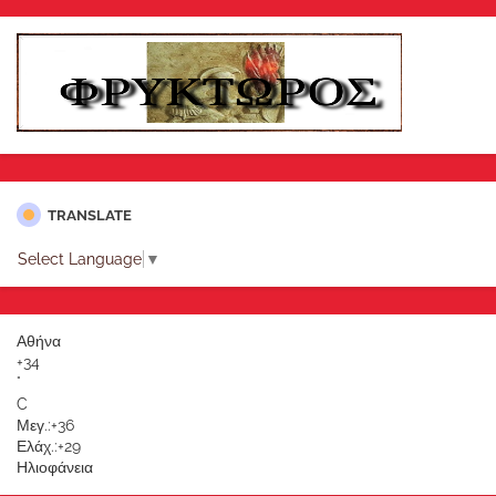
TRANSLATE
Select Language
▼
Αθήνα
+
34
°
C
Μεγ.:
+
36
Ελάχ.:
+
29
Ηλιοφάνεια