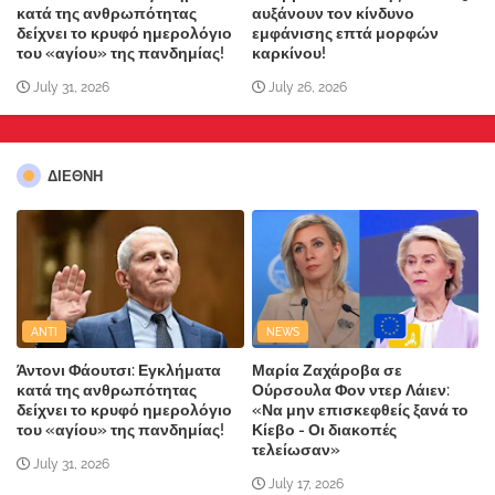
κατά της ανθρωπότητας
αυξάνουν τον κίνδυνο
δείχνει το κρυφό ημερολόγιο
εμφάνισης επτά μορφών
του «αγίου» της πανδημίας!
καρκίνου!
July 31, 2026
July 26, 2026
ΔΙΕΘΝΗ
ANTI
NEWS
Άντονι Φάουτσι: Εγκλήματα
Μαρία Ζαχάροβα σε
κατά της ανθρωπότητας
Ούρσουλα Φον ντερ Λάιεν:
δείχνει το κρυφό ημερολόγιο
«Να μην επισκεφθείς ξανά το
του «αγίου» της πανδημίας!
Κίεβο - Οι διακοπές
τελείωσαν»
July 31, 2026
July 17, 2026