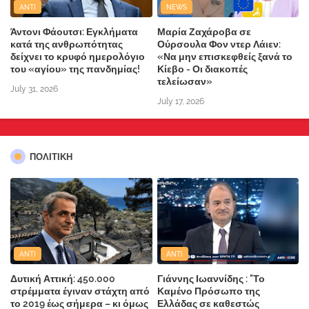
ANTI
NEWS
Άντονι Φάουτσι: Εγκλήματα
Μαρία Ζαχάροβα σε
κατά της ανθρωπότητας
Ούρσουλα Φον ντερ Λάιεν:
δείχνει το κρυφό ημερολόγιο
«Να μην επισκεφθείς ξανά το
του «αγίου» της πανδημίας!
Κίεβο - Οι διακοπές
τελείωσαν»
July 31, 2026
July 17, 2026
ΠΟΛΙΤΙΚΗ
ANTI
ANTI
Δυτική Αττική: 450.000
Γιάννης Ιωαννίδης : "Το
στρέμματα έγιναν στάχτη από
Καμένο Πρόσωπο της
το 2019 έως σήμερα – κι όμως
Ελλάδας σε καθεστώς