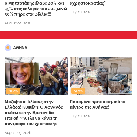
ο Μητσοτάκης έλαβε 40% και
αχρηστοκρατίας"
45% στις εκλογές του 2023,ενώ
July 28, 2026
50% πήρε στα Βίλλια!!!
August 03, 2026
ΑΘΗΝΑ
NEWS
NEWS
Μαζέψτε κι άλλους στην
Παραμένει τριτοκοσμικό το
Ελλάδα! Κυψέλη: Ο Αφγανός
κέντρο της Αθήνας!
σκότωσε την Βρετανίδα
July 28, 2026
επειδή «ήθελε να κάνει τη
σύντροφό του χριστιανή»
August 03, 2026