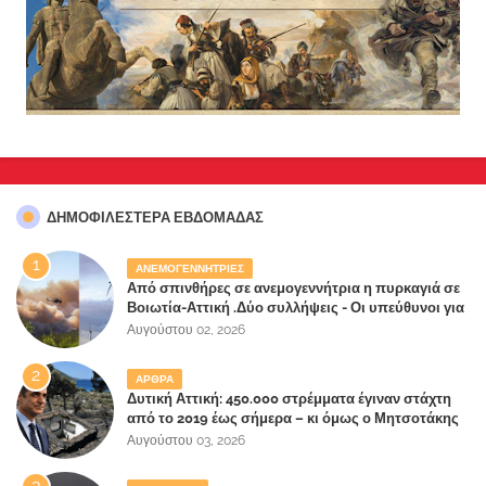
ΔΗΜΟΦΙΛΈΣΤΕΡΑ ΕΒΔΟΜΆΔΑΣ
ΑΝΕΜΟΓΕΝΝΗΤΡΙΕΣ
Από σπινθήρες σε ανεμογεννήτρια η πυρκαγιά σε
Βοιωτία-Αττική .Δύο συλλήψεις - Οι υπεύθυνοι για
την λάθος διαχείριση της κατάσβεσης θα
Αυγούστου 02, 2026
"πληρώσουν";
ΑΡΘΡΑ
Δυτική Αττική: 450.000 στρέμματα έγιναν στάχτη
από το 2019 έως σήμερα – κι όμως ο Μητσοτάκης
έλαβε 40% και 45% στις εκλογές του 2023,ενώ 50%
Αυγούστου 03, 2026
πήρε στα Βίλλια!!!