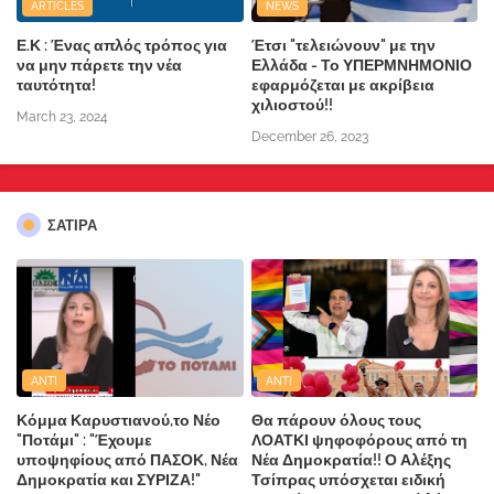
ARTICLES
NEWS
Ε.Κ : Ένας απλός τρόπος για
Έτσι "τελειώνουν" με την
να μην πάρετε την νέα
Ελλάδα - Το ΥΠΕΡΜΝΗΜΟΝΙΟ
ταυτότητα!
εφαρμόζεται με ακρίβεια
χιλιοστού!!
March 23, 2024
December 26, 2023
ΣΑΤΙΡΑ
ANTI
ANTI
Κόμμα Καρυστιανού,το Νέο
Θα πάρουν όλους τους
"Ποτάμι" : "Έχουμε
ΛΟΑΤΚΙ ψηφοφόρους από τη
υποψηφίους από ΠΑΣΟΚ, Νέα
Νέα Δημοκρατία!! Ο Αλέξης
Δημοκρατία και ΣΥΡΙΖΑ!"
Τσίπρας υπόσχεται ειδική