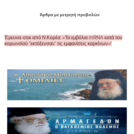
Άρθρα με μετρητή προβολών
Έρευνα-σοκ από Ν.Κορέα: «Τα εμβόλια mRNA κατά του
κορωνοϊού “εκτόξευσαν” τις εμφανίσεις καρκίνων»!