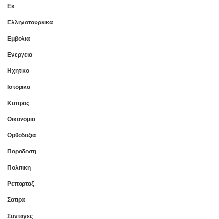
Εκ
Ελληνοτουρκικα
Εμβολια
Ενεργεια
Ηχητικο
Ιστορικα
Κυπρος
Οικονομια
Ορθοδοξια
Παραδοση
Πολιτικη
Ρεπορταζ
Σατιρα
Συνταγες