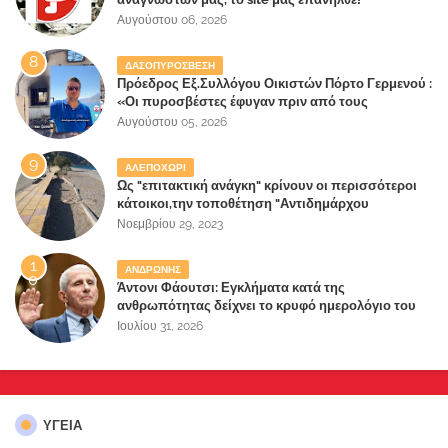
Αυγούστου 06, 2026
ΔΑΣΟΠΥΡΟΣΒΕΣΗ
Πρόεδρος Εξ.Συλλόγου Οικιστών Πόρτο Γερμενού :
«Οι πυροσβέστες έφυγαν πριν από τους
κατοίκους»
Αυγούστου 05, 2026
ΑΛΕΠΟΧΩΡΙ
Ως "επιτακτική ανάγκη" κρίνουν οι περισσότεροι
κάτοικοι,την τοποθέτηση "Αντιδημάρχου
Παραλιακής Ζώνης" στο Δήμο Μάνδρας-Ειδυλλίας!
Νοεμβρίου 29, 2023
ΑΝΔΡΩΝΗΣ
Άντονι Φάουτσι: Εγκλήματα κατά της
ανθρωπότητας δείχνει το κρυφό ημερολόγιο του
«αγίου» της πανδημίας!
Ιουλίου 31, 2026
ΥΓΕΙΑ