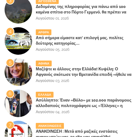
ΑΙΓΟΣΘΕΝΑ
Δεδομένης της πληροφορίας για πάνω από 100
καμένα σπίτια στο Πόρτο Γερμενό, θα πρέπει να
αναζητηθούν ευθύνες για την ολοσχερή
Αυγούστου 01, 2026
καταστροφή του τελευταίου πνεύμονα, του
επίγειου παραδείσου της Αττικής
ΑΡΘΡΑ
Από σήμερα είμαστε κατ' επιλογή μας, πολίτες
δεύτερης κατηγορίας....
Αυγούστου 05, 2026
ΑΘΗΝΑ
Μαζέψτε κι άλλους στην Ελλάδα! Κυψέλη: Ο
Αφγανός σκότωσε την Βρετανίδα επειδή «ήθελε να
κάνει τη σύντροφό του χριστιανή»
Αυγούστου 03, 2026
ΕΛΛΑΔΑ
Ασύλληπτο: Έναν «Βόλο» με 102.000 παράνομους
αλλοδαπούς πολιτογράφησε ως «Έλληνες» η
κυβέρνηση!
Αυγούστου 04, 2026
ΑΝΑΚΟΙΝΩΣΕΙΣ
ΑΝΑΚΟΙΝΩΣΗ : Μετά από μαζικές ενστάσεις
αναγνωστών μας, το site μας επανήλθε!