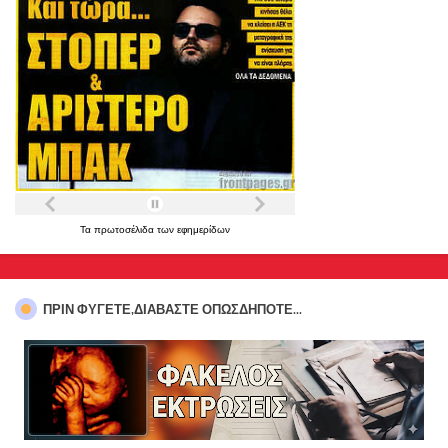
Τα
πρωτοσέλιδα
των
εφημερίδων
ΠΡΊΝ ΦΎΓΕΤΕ,ΔΙΑΒΆΣΤΕ ΟΠΩΣΔΉΠΟΤΕ...