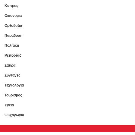
Κυπρος
Οικονομια
Ορθοδοξια
Παραδοση
Πολιτικη
Ρεπορταζ
Σατιρα
Συνταγες
Τεχνολογια
Τουρισμος
Υγεια
Ψυχαγωγια