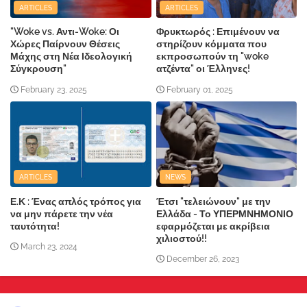
ARTICLES
ARTICLES
"Woke vs. Αντι-Woke: Οι
Φρυκτωρός : Επιμένουν να
Χώρες Παίρνουν Θέσεις
στηρίζουν κόμματα που
Μάχης στη Νέα Ιδεολογική
εκπροσωπούν τη "woke
Σύγκρουση"
ατζέντα" οι Έλληνες!
February 23, 2025
February 01, 2025
ARTICLES
NEWS
Ε.Κ : Ένας απλός τρόπος για
Έτσι "τελειώνουν" με την
να μην πάρετε την νέα
Ελλάδα - Το ΥΠΕΡΜΝΗΜΟΝΙΟ
ταυτότητα!
εφαρμόζεται με ακρίβεια
χιλιοστού!!
March 23, 2024
December 26, 2023