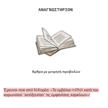
ΑΝΑΓΝΩΣΤΗΡΙΟΝ
Άρθρα με μετρητή προβολών
Έρευνα-σοκ από Ν.Κορέα: «Τα εμβόλια mRNA κατά του
κορωνοϊού “εκτόξευσαν” τις εμφανίσεις καρκίνων»!