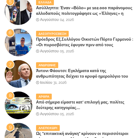
ΕΛΛΑΔΑ
Ασύλληπτο: Έναν «Βόλο» με 102.000 παράνομους
αλλοδαπούς πολιτογράφησε ως «Έλληνες» η
κυβέρνηση!
Αυγούστου 04, 2026
ΔΑΣΟΠΥΡΟΣΒΕΣΗ
Πρόεδρος Εξ.Συλλόγου Οικιστών Πόρτο Γερμενού :
«Οι πυροσβέστες έφυγαν πριν από τους
κατοίκους»
Αυγούστου 05, 2026
ΑΝΔΡΩΝΗΣ
Άντονι Φάουτσι: Εγκλήματα κατά της
ανθρωπότητας δείχνει το κρυφό ημερολόγιο του
«αγίου» της πανδημίας!
Ιουλίου 31, 2026
ΑΡΘΡΑ
Από σήμερα είμαστε κατ' επιλογή μας, πολίτες
δεύτερης κατηγορίας....
Αυγούστου 05, 2026
ΑΛΕΠΟΧΩΡΙ
Ως "επιτακτική ανάγκη" κρίνουν οι περισσότεροι