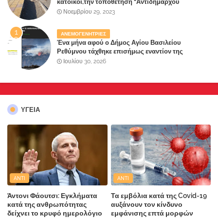
κάτοικοι,την τοποθέτηση "Αντιδημάρχου
Παραλιακής Ζώνης" στο Δήμο Μάνδρας-Ειδυλλίας!
Νοεμβρίου 29, 2023
ΑΝΕΜΟΓΕΝΗΤΡΙΕΣ
Ένα μήνα αφού ο Δήμος Αγίου Βασιλείου
Ρεθύμνου τάχθηκε επισήμως εναντίον της
καταστροφής του τόπου τους από
Ιουλίου 30, 2026
ανεμογεννήτριες ξεκίνησε να καίγεται
ΥΓΕΙΑ
ANTI
ANTI
Άντονι Φάουτσι: Εγκλήματα
Τα εμβόλια κατά της Covid-19
κατά της ανθρωπότητας
αυξάνουν τον κίνδυνο
δείχνει το κρυφό ημερολόγιο
εμφάνισης επτά μορφών