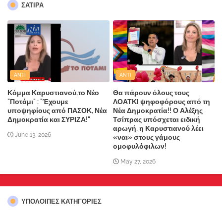
ΣΑΤΙΡΑ
ANTI
ANTI
Κόμμα Καρυστιανού,το Νέο
Θα πάρουν όλους τους
"Ποτάμι" : "Έχουμε
ΛΟΑΤΚΙ ψηφοφόρους από τη
υποψηφίους από ΠΑΣΟΚ, Νέα
Νέα Δημοκρατία!! Ο Αλέξης
Δημοκρατία και ΣΥΡΙΖΑ!"
Τσίπρας υπόσχεται ειδική
αρωγή, η Καρυστιανού λέει
June 13, 2026
«ναι» στους γάμους
ομοφυλόφιλων!
May 27, 2026
ΥΠΌΛΟΙΠΕΣ ΚΑΤΗΓΟΡΊΕΣ