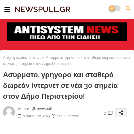
NEWSPULL.GR
Αρχική σελίδα
news
Ασύρματο, γρήγορο και σταθερό δωρεάν ίντερνετ
σε νέα 30 σημεία στον Δήμο Περιστερίου!
Ασύρματο, γρήγορο και σταθερό
δωρεάν ίντερνετ σε νέα 30 σημεία
στον Δήμο Περιστερίου!
Author -
newspull
0
Μαρτίου 10, 2023
2 minute read