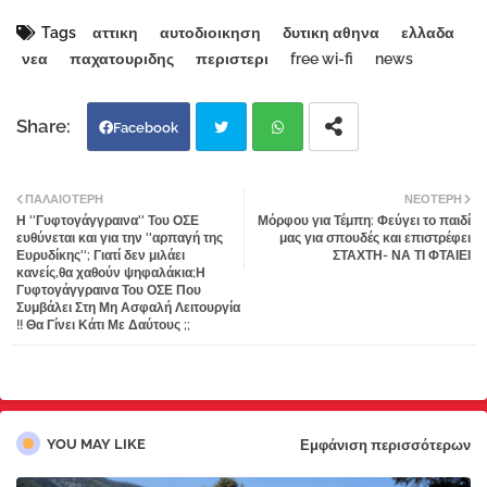
Tags
αττικη
αυτοδιοικηση
δυτικη αθηνα
ελλαδα
νεα
παχατουριδης
περιστερι
free wi-fi
news
Facebook
Twi
Wh
ΠΑΛΑΙΌΤΕΡΗ
ΝΕΌΤΕΡΗ
Η ''Γυφτογάγγραινα'' Του ΟΣΕ
Μόρφου για Τέμπη: Φεύγει το παιδί
tter
atsa
ευθύνεται και για την ''αρπαγή της
μας για σπουδές και επιστρέφει
Ευρυδίκης''; Γιατί δεν μιλάει
ΣΤΑΧΤΗ- ΝΑ ΤΙ ΦΤΑΙΕΙ
κανείς,θα χαθούν ψηφαλάκια;Η
pp
Γυφτογάγγραινα Του ΟΣΕ Που
Συμβάλει Στη Μη Ασφαλή Λειτουργία
!! Θα Γίνει Κάτι Με Δαύτους ;;
YOU MAY LIKE
Εμφάνιση περισσότερων