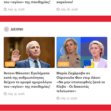
του «αγίου» της πανδημίας!
καρκίνου!
July 31, 2026
July 26, 2026
ΔΙΕΘΝΗ
ANTI
NEWS
Άντονι Φάουτσι: Εγκλήματα
Μαρία Ζαχάροβα σε
κατά της ανθρωπότητας
Ούρσουλα Φον ντερ Λάιεν:
δείχνει το κρυφό ημερολόγιο
«Να μην επισκεφθείς ξανά το
του «αγίου» της πανδημίας!
Κίεβο - Οι διακοπές
τελείωσαν»
July 31, 2026
July 17, 2026