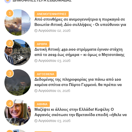
ΔΗΜΟΦΙΛΈΣΤΕΡΑ ΕΒΔΟΜΆΔΑΣ
ΑΝΕΜΟΓΕΝΝΗΤΡΙΕΣ
Από σπινθήρες σε ανεμογεννήτρια η πυρκαγιά σε
Βοιωτία-Αττική .Δύο συλλήψεις - Οι υπεύθυνοι για
την λάθος διαχείριση της κατάσβεσης θα
Αυγούστου 02, 2026
"πληρώσουν";
ΑΡΘΡΑ
Δυτική Αττική: 450.000 στρέμματα έγιναν στάχτη
από το 2019 έως σήμερα – κι όμως ο Μητσοτάκης
έλαβε 40% και 45% στις εκλογές του 2023,ενώ 50%
Αυγούστου 03, 2026
πήρε στα Βίλλια!!!
ΑΙΓΟΣΘΕΝΑ
Δεδομένης της πληροφορίας για πάνω από 100
καμένα σπίτια στο Πόρτο Γερμενό, θα πρέπει να
αναζητηθούν ευθύνες για την ολοσχερή
Αυγούστου 01, 2026
καταστροφή του τελευταίου πνεύμονα, του
επίγειου παραδείσου της Αττικής
ΑΘΗΝΑ
Μαζέψτε κι άλλους στην Ελλάδα! Κυψέλη: Ο
Αφγανός σκότωσε την Βρετανίδα επειδή «ήθελε να
κάνει τη σύντροφό του χριστιανή»
Αυγούστου 03, 2026