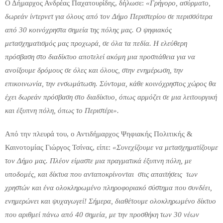
Ο Δήμαρχος Ανδρέας Παχατουρίδης, δήλωσε:
«Γρήγορο, ασύρματο,
δωρεάν ίντερνετ για όλους από τον Δήμο Περιστερίου σε περισσότερα
από 30 κοινόχρηστα σημεία της πόλης μας. Ο ψηφιακός
μετασχηματισμός μας προχωρά, σε όλα τα πεδία. Η ελεύθερη
πρόσβαση στο διαδίκτυο αποτελεί ακόμη μια προσπάθεια για να
ανοίξουμε δρόμους σε όλες και όλους, στην ενημέρωση, την
επικοινωνία, την ενσωμάτωση. Σύντομα, κάθε κοινόχρηστος χώρος θα
έχει δωρεάν πρόσβαση στο διαδίκτυο, όπως αρμόζει σε μια λειτουργική
και έξυπνη πόλη, όπως το Περιστέρι».
Από την πλευρά του, ο Αντιδήμαρχος Ψηφιακής Πολιτικής &
Καινοτομίας Γιώργος Τσίνας, είπε:
«Συνεχίζουμε να μετασχηματίζουμε
τον Δήμο μας. Πλέον είμαστε μια πραγματικά έξυπνη πόλη, με
υποδομές, και δίκτυα που ανταποκρίνονται στις απαιτήσεις των
χρηστών και ένα ολοκληρωμένο πληροφοριακό σύστημα που συνδέει,
ενημερώνει και ψυχαγωγεί! Σήμερα, διαθέτουμε ολοκληρωμένο δίκτυο
που αριθμεί πάνω από 40 σημεία, με την προσθήκη των 30 νέων