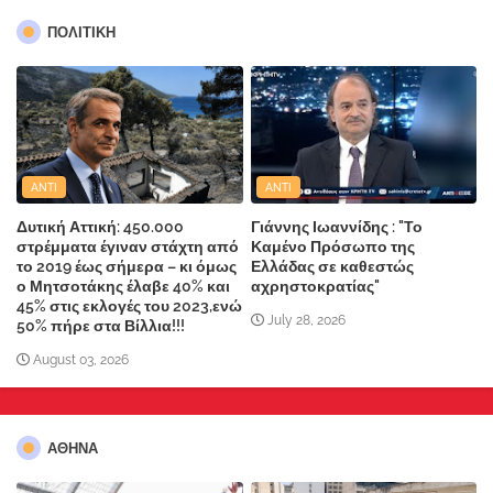
ΠΟΛΙΤΙΚΗ
ANTI
ANTI
Δυτική Αττική: 450.000
Γιάννης Ιωαννίδης : "Το
στρέμματα έγιναν στάχτη από
Καμένο Πρόσωπο της
το 2019 έως σήμερα – κι όμως
Ελλάδας σε καθεστώς
ο Μητσοτάκης έλαβε 40% και
αχρηστοκρατίας"
45% στις εκλογές του 2023,ενώ
July 28, 2026
50% πήρε στα Βίλλια!!!
August 03, 2026
ΑΘΗΝΑ