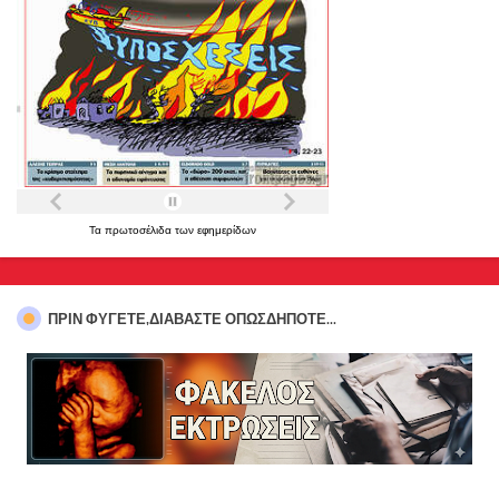
Τα
πρωτοσέλιδα
των
εφημερίδων
ΠΡΊΝ ΦΎΓΕΤΕ,ΔΙΑΒΆΣΤΕ ΟΠΩΣΔΉΠΟΤΕ...