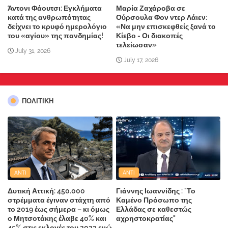
Άντονι Φάουτσι: Εγκλήματα
Μαρία Ζαχάροβα σε
κατά της ανθρωπότητας
Ούρσουλα Φον ντερ Λάιεν:
δείχνει το κρυφό ημερολόγιο
«Να μην επισκεφθείς ξανά το
του «αγίου» της πανδημίας!
Κίεβο - Οι διακοπές
τελείωσαν»
July 31, 2026
July 17, 2026
ΠΟΛΙΤΙΚΗ
ANTI
ANTI
Δυτική Αττική: 450.000
Γιάννης Ιωαννίδης : "Το
στρέμματα έγιναν στάχτη από
Καμένο Πρόσωπο της
το 2019 έως σήμερα – κι όμως
Ελλάδας σε καθεστώς
ο Μητσοτάκης έλαβε 40% και
αχρηστοκρατίας"
45% στις εκλογές του 2023,ενώ