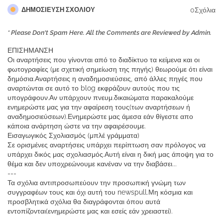
0Σχόλια
ΔΗΜΟΣΊΕΥΣΗ ΣΧΟΛΊΟΥ
* Please Don't Spam Here. All the Comments are Reviewed by Admin.
ΕΠΙΣΗΜΑΝΣΗ
Οι αναρτήσεις που γίνονται από το διαδίκτυο τα κείμενα και οι
φωτογραφίες (με σχετική σημείωση της πηγής) θεωρούμε ότι είναι
δημόσια.Αναρτήσεις η αναδημοσιεύσεις, από άλλες πηγές που
αναρτώνται σε αυτό το blog εκφράζουν αυτούς που τις
υπογράφουν.Αν υπάρχουν πνευμ.δικαιώματα παρακαλούμε
ενημερώστε μας για την αφαίρεση τους(των αναρτήσεων ή
αναδημοσιεύσεων).Ενημερώστε μας άμεσα εάν θίγεστε απο
κάποια ανάρτηση ώστε να την αφαιρέσουμε.
Εισαγωγικός Σχολιασμός (μπλέ γράμματα)
Σε ορισμένες αναρτήσεις υπάρχει περίπτωση σαν πρόλογος να
υπάρχει δικός μας σχολιασμός.Αυτή είναι η δική μας άποψη για το
θέμα και δεν υποχρεώνουμε κανέναν να την διαβάσει...
---
Τα σχόλια αντιπροσωπεύουν την προσωπική γνώμη των
συγγραφέων τους και όχι αυτή του newspull.Μη κόσμια και
προσβλητικά σχόλια θα διαγράφονται όπου αυτά
εντοπίζονται(ενημερώστε μας και εσείς εάν χρειαστεί).