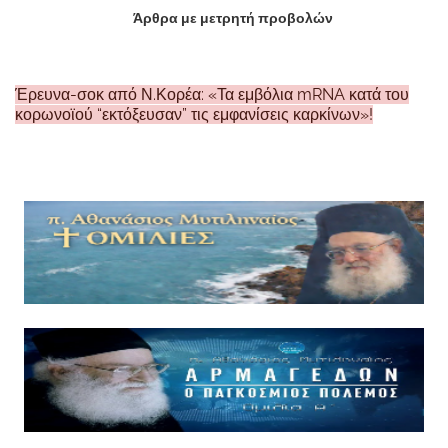
Άρθρα με μετρητή προβολών
Έρευνα-σοκ από Ν.Κορέα: «Τα εμβόλια mRNA κατά του
κορωνοϊού “εκτόξευσαν” τις εμφανίσεις καρκίνων»!