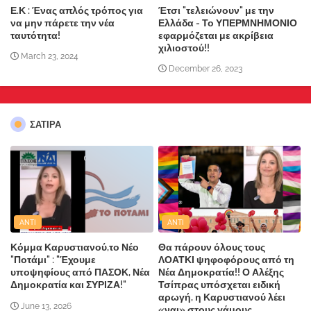
Ε.Κ : Ένας απλός τρόπος για
Έτσι "τελειώνουν" με την
να μην πάρετε την νέα
Ελλάδα - Το ΥΠΕΡΜΝΗΜΟΝΙΟ
ταυτότητα!
εφαρμόζεται με ακρίβεια
χιλιοστού!!
March 23, 2024
December 26, 2023
ΣΑΤΙΡΑ
ANTI
ANTI
Κόμμα Καρυστιανού,το Νέο
Θα πάρουν όλους τους
"Ποτάμι" : "Έχουμε
ΛΟΑΤΚΙ ψηφοφόρους από τη
υποψηφίους από ΠΑΣΟΚ, Νέα
Νέα Δημοκρατία!! Ο Αλέξης
Δημοκρατία και ΣΥΡΙΖΑ!"
Τσίπρας υπόσχεται ειδική
αρωγή, η Καρυστιανού λέει
June 13, 2026
«ναι» στους γάμους