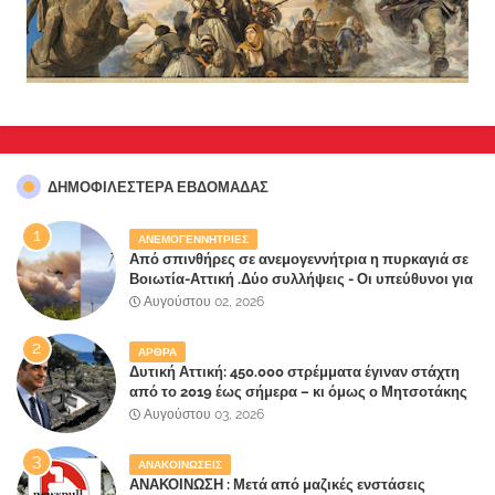
ΔΗΜΟΦΙΛΈΣΤΕΡΑ ΕΒΔΟΜΆΔΑΣ
ΑΝΕΜΟΓΕΝΝΗΤΡΙΕΣ
Από σπινθήρες σε ανεμογεννήτρια η πυρκαγιά σε
Βοιωτία-Αττική .Δύο συλλήψεις - Οι υπεύθυνοι για
την λάθος διαχείριση της κατάσβεσης θα
Αυγούστου 02, 2026
"πληρώσουν";
ΑΡΘΡΑ
Δυτική Αττική: 450.000 στρέμματα έγιναν στάχτη
από το 2019 έως σήμερα – κι όμως ο Μητσοτάκης
έλαβε 40% και 45% στις εκλογές του 2023,ενώ 50%
Αυγούστου 03, 2026
πήρε στα Βίλλια!!!
ΑΝΑΚΟΙΝΩΣΕΙΣ
ΑΝΑΚΟΙΝΩΣΗ : Μετά από μαζικές ενστάσεις