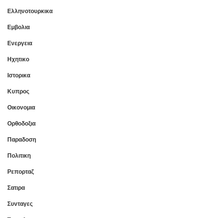
Ελληνοτουρκικα
Εμβολια
Ενεργεια
Ηχητικο
Ιστορικα
Κυπρος
Οικονομια
Ορθοδοξια
Παραδοση
Πολιτικη
Ρεπορταζ
Σατιρα
Συνταγες