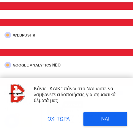
WEBPUSHR
GOOGLE ANALYTICS ΝΕΟ
Κάντε ''ΚΛΙΚ'' πάνω στο ΝΑΙ ώστε να
λαμβάνετε ειδοποιήσεις για σημαντικά
×
θέματά μας
Our website uses cookies to enhance your experience.
Learn
ΔΙΑΒΑΣΤΕ
More
Δυτική Αττική: 450.000
3
στρέμματα έγιναν στάχτη επι
ΟΧΙ ΤΩΡΑ
ΝΑΙ
κυβέρνησης Μητσοτάκη!
Accept !