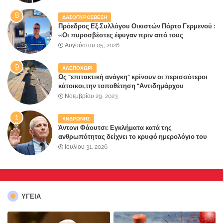
ΔΑΣΟΠΥΡΟΣΒΕΣΗ
Πρόεδρος Εξ.Συλλόγου Οικιστών Πόρτο Γερμενού :
«Οι πυροσβέστες έφυγαν πριν από τους
κατοίκους»
Αυγούστου 05, 2026
ΑΛΕΠΟΧΩΡΙ
Ως "επιτακτική ανάγκη" κρίνουν οι περισσότεροι
κάτοικοι,την τοποθέτηση "Αντιδημάρχου
Παραλιακής Ζώνης" στο Δήμο Μάνδρας-Ειδυλλίας!
Νοεμβρίου 29, 2023
ΑΝΔΡΩΝΗΣ
Άντονι Φάουτσι: Εγκλήματα κατά της
ανθρωπότητας δείχνει το κρυφό ημερολόγιο του
«αγίου» της πανδημίας!
Ιουλίου 31, 2026
ΥΓΕΙΑ