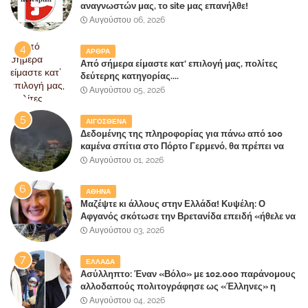
αναγνωστών μας, το site μας επανήλθε!
Αυγούστου 06, 2026
ΑΡΘΡΑ
Από σήμερα είμαστε κατ' επιλογή μας, πολίτες
δεύτερης κατηγορίας....
Αυγούστου 05, 2026
ΑΙΓΟΣΘΕΝΑ
Δεδομένης της πληροφορίας για πάνω από 100
καμένα σπίτια στο Πόρτο Γερμενό, θα πρέπει να
αναζητηθούν ευθύνες για την ολοσχερή
Αυγούστου 01, 2026
καταστροφή του τελευταίου πνεύμονα, του
επίγειου παραδείσου της Αττικής
ΑΘΗΝΑ
Μαζέψτε κι άλλους στην Ελλάδα! Κυψέλη: Ο
Αφγανός σκότωσε την Βρετανίδα επειδή «ήθελε να
κάνει τη σύντροφό του χριστιανή»
Αυγούστου 03, 2026
ΕΛΛΑΔΑ
Ασύλληπτο: Έναν «Βόλο» με 102.000 παράνομους
αλλοδαπούς πολιτογράφησε ως «Έλληνες» η
κυβέρνηση!
Αυγούστου 04, 2026