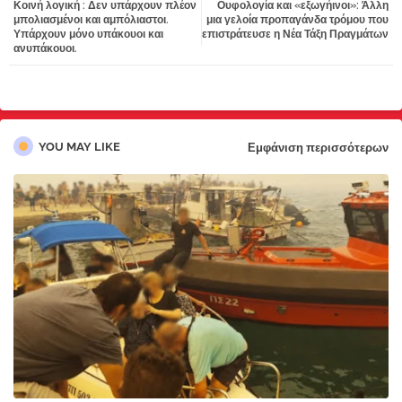
Κοινή λογική : Δεν υπάρχουν πλέον
Ουφολογία και «εξωγήινοι»: Άλλη
tter
atsa
μπολιασμένοι και αμπόλιαστοι.
μια γελοία προπαγάνδα τρόμου που
Υπάρχουν μόνο υπάκουοι και
επιστράτευσε η Νέα Τάξη Πραγμάτων
ανυπάκουοι.
pp
YOU MAY LIKE
Εμφάνιση περισσότερων