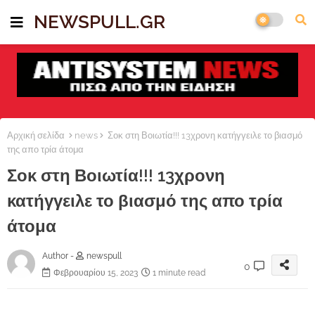
NEWSPULL.GR
Αρχική σελίδα
news
Σοκ στη Βοιωτία!!! 13χρονη κατήγγειλε το βιασμό
της απο τρία άτομα
Σοκ στη Βοιωτία!!! 13χρονη
κατήγγειλε το βιασμό της απο τρία
άτομα
Author -
newspull
0
Φεβρουαρίου 15, 2023
1 minute read