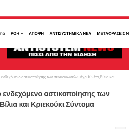
Κάντε ''ΚΛΙΚ'' πάνω στο ΝΑΙ ώστε να
λαμβάνετε ειδοποιήσεις για σημαντικά θέματά
μας
me
ΡΟΗ
ΑΠΟΨΗ
ΑΝΤΙΣΥΣΤΗΜΙΚΑ ΝΕΑ
ΜΕΤΑΦΡΑΣΕΙΣ 
ΟΧΙ ΤΩΡΑ
ΝΑΙ
το ενδεχόμενο αστικοποίησης των συγκοινωνιών μέχρι Κινέτα,Βίλια και
 το ενδεχόμενο αστικοποίησης των
Βίλια και Κριεκούκι.Σύντομα