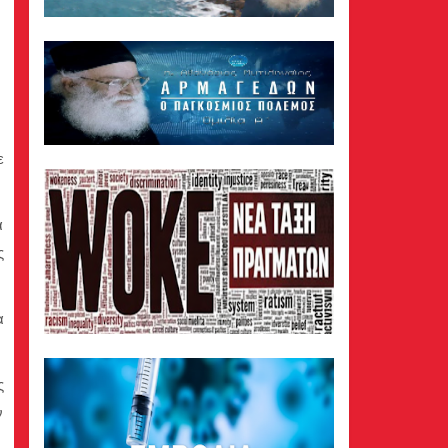
ε
α
ς
α
ς
ν