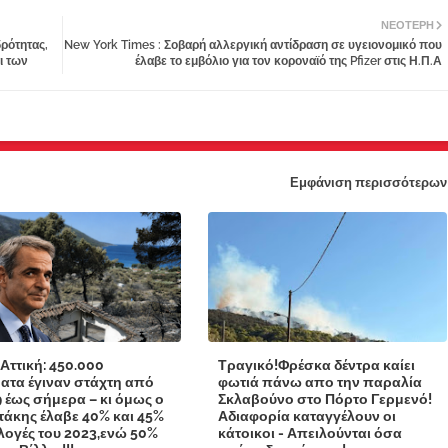
ΝΕΌΤΕΡΗ
ρότητας,
New York Times : Σοβαρή αλλεργική αντίδραση σε υγειονομικό που
ι των
έλαβε το εμβόλιο για τον κοροναϊό της Pfizer στις Η.Π.Α
Εμφάνιση περισσότερων
 Αττική: 450.000
Τραγικό!Φρέσκα δέντρα καίει
ατα έγιναν στάχτη από
φωτιά πάνω απο την παραλία
9 έως σήμερα – κι όμως ο
Σκλαβούνο στο Πόρτο Γερμενό!
άκης έλαβε 40% και 45%
Αδιαφορία καταγγέλουν οι
κλογές του 2023,ενώ 50%
κάτοικοι - Απειλούνται όσα