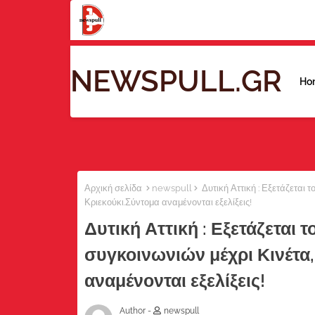
NEWSPULL.GR
Ho
Αρχική σελίδα
newspull
Δυτική Αττική : Εξετάζεται 
Κριεκούκι.Σύντομα αναμένονται εξελίξεις!
Δυτική Αττική : Εξετάζεται
συγκοινωνιών μέχρι Κινέτα,
αναμένονται εξελίξεις!
Author -
newspull