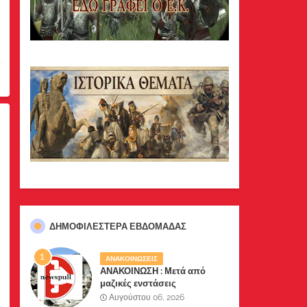
ΔΗΜΟΦΙΛΈΣΤΕΡΑ ΕΒΔΟΜΆΔΑΣ
ΑΝΑΚΟΙΝΩΣΕΙΣ
ΑΝΑΚΟΙΝΩΣΗ : Μετά από
μαζικές ενστάσεις
αναγνωστών μας, το site μας
Αυγούστου 06, 2026