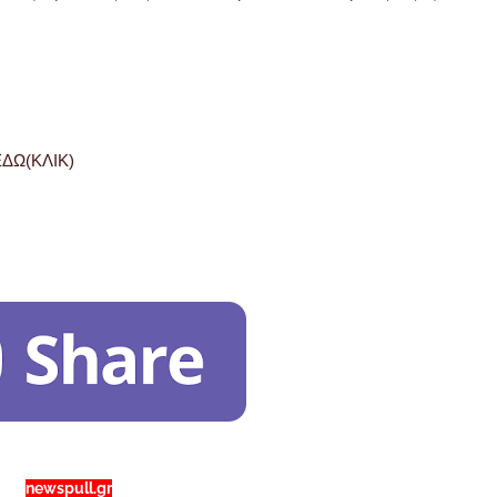
ΔΩ(ΚΛΙΚ)
newspull.gr