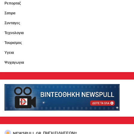
Ρεπορταζ
Σατιρα
Συνταγες
Τεχνολογια
Τουρισμος
Υγεια
Ψυχαγωγια
NEWSPULL.GR..ΠΗΓΗ ΕΙΔΗΣΕΩΝ!!