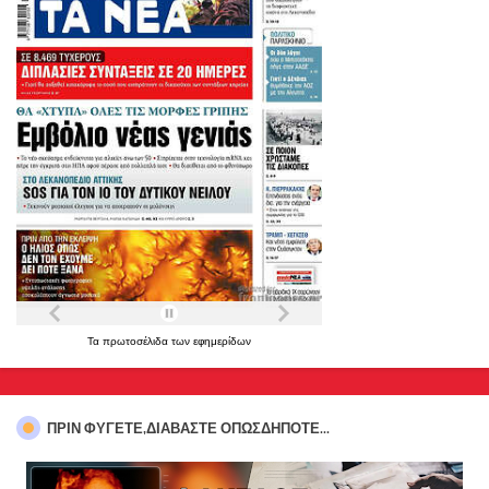
Τα
πρωτοσέλιδα
των
εφημερίδων
ΠΡΊΝ ΦΎΓΕΤΕ,ΔΙΑΒΆΣΤΕ ΟΠΩΣΔΉΠΟΤΕ...