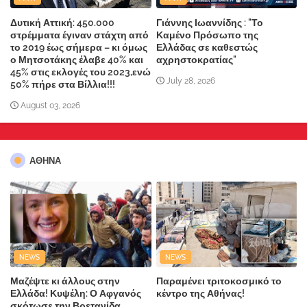
Δυτική Αττική: 450.000
Γιάννης Ιωαννίδης : "Το
στρέμματα έγιναν στάχτη από
Καμένο Πρόσωπο της
το 2019 έως σήμερα – κι όμως
Ελλάδας σε καθεστώς
ο Μητσοτάκης έλαβε 40% και
αχρηστοκρατίας"
45% στις εκλογές του 2023,ενώ
July 28, 2026
50% πήρε στα Βίλλια!!!
August 03, 2026
ΑΘΗΝΑ
NEWS
NEWS
Μαζέψτε κι άλλους στην
Παραμένει τριτοκοσμικό το
Ελλάδα! Κυψέλη: Ο Αφγανός
κέντρο της Αθήνας!
σκότωσε την Βρετανίδα