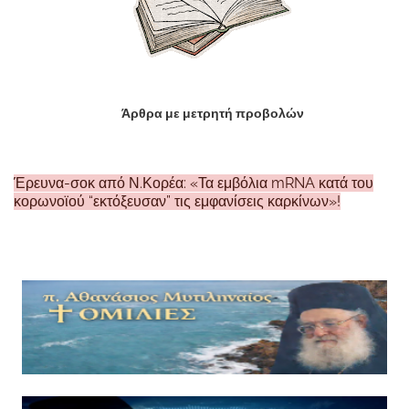
Άρθρα με μετρητή προβολών
Έρευνα-σοκ από Ν.Κορέα: «Τα εμβόλια mRNA κατά του
κορωνοϊού “εκτόξευσαν” τις εμφανίσεις καρκίνων»!