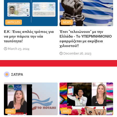
ARTICLES
NEWS
Ε.Κ : Ένας απλός τρόπος για
Έτσι "τελειώνουν" με την
να μην πάρετε την νέα
Ελλάδα - Το ΥΠΕΡΜΝΗΜΟΝΙΟ
ταυτότητα!
εφαρμόζεται με ακρίβεια
χιλιοστού!!
March 23, 2024
December 26, 2023
ΣΑΤΙΡΑ
ANTI
ANTI