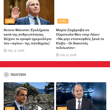
ANTI
NEWS
Άντονι Φάουτσι: Εγκλήματα
Μαρία Ζαχάροβα σε
κατά της ανθρωπότητας
Ούρσουλα Φον ντερ Λάιεν:
δείχνει το κρυφό ημερολόγιο
«Να μην επισκεφθείς ξανά το
του «αγίου» της πανδημίας!
Κίεβο - Οι διακοπές
τελείωσαν»
July 31, 2026
July 17, 2026
ΠΟΛΙΤΙΚΗ
ANTI
ANTI