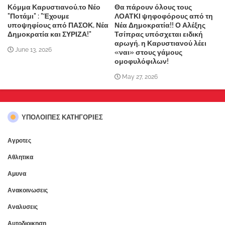
Κόμμα Καρυστιανού,το Νέο
Θα πάρουν όλους τους
"Ποτάμι" : "Έχουμε
ΛΟΑΤΚΙ ψηφοφόρους από τη
υποψηφίους από ΠΑΣΟΚ, Νέα
Νέα Δημοκρατία!! Ο Αλέξης
Δημοκρατία και ΣΥΡΙΖΑ!"
Τσίπρας υπόσχεται ειδική
αρωγή, η Καρυστιανού λέει
June 13, 2026
«ναι» στους γάμους
ομοφυλόφιλων!
May 27, 2026
ΥΠΌΛΟΙΠΕΣ ΚΑΤΗΓΟΡΊΕΣ
Αγροτες
Αθλητικα
Αμυνα
Ανακοινωσεις
Αναλυσεις
Αυτοδιοικηση