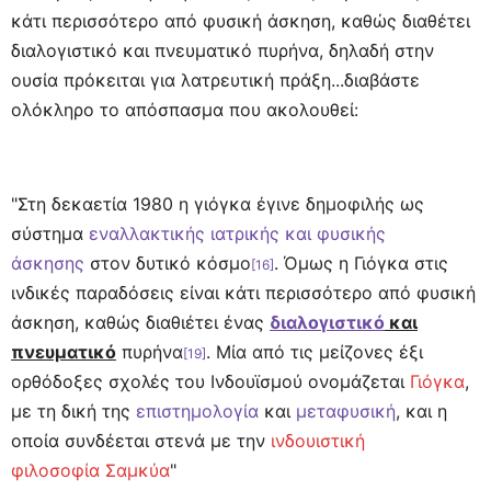
κάτι περισσότερο από φυσική άσκηση, καθώς διαθέτει
διαλογιστικό και πνευματικό πυρήνα, δηλαδή στην
ουσία πρόκειται για λατρευτική πράξη...διαβάστε
ολόκληρο το απόσπασμα που ακολουθεί:
"Στη δεκαετία 1980 η γιόγκα έγινε δημοφιλής ως
σύστημα
εναλλακτικής ιατρικής και φυσικής
άσκησης
στον δυτικό κόσμο
. Όμως η Γιόγκα στις
[16]
ινδικές παραδόσεις είναι κάτι περισσότερο από φυσική
άσκηση, καθώς διαθιέτει ένας
διαλογιστικό
και
πνευματικό
πυρήνα
. Μία από τις μείζονες έξι
[19]
ορθόδοξες σχολές του Ινδουϊσμού ονομάζεται
Γιόγκα
,
με τη δική της
επιστημολογία
και
μεταφυσική
, και η
οποία συνδέεται στενά με την
ινδουιστική
φιλοσοφία
Σαμκύα
"