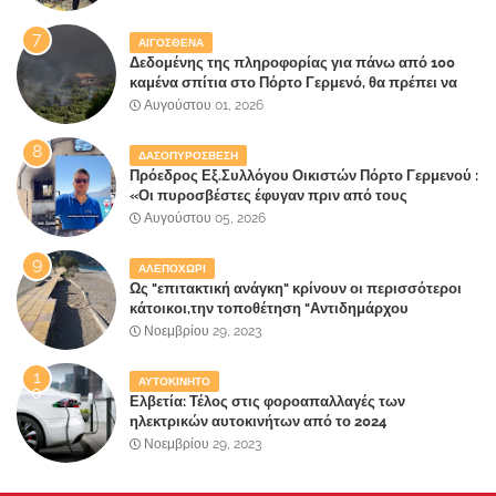
ΑΙΓΟΣΘΕΝΑ
Δεδομένης της πληροφορίας για πάνω από 100
καμένα σπίτια στο Πόρτο Γερμενό, θα πρέπει να
αναζητηθούν ευθύνες για την ολοσχερή
Αυγούστου 01, 2026
καταστροφή του τελευταίου πνεύμονα, του
επίγειου παραδείσου της Αττικής
ΔΑΣΟΠΥΡΟΣΒΕΣΗ
Πρόεδρος Εξ.Συλλόγου Οικιστών Πόρτο Γερμενού :
«Οι πυροσβέστες έφυγαν πριν από τους
κατοίκους»
Αυγούστου 05, 2026
ΑΛΕΠΟΧΩΡΙ
Ως "επιτακτική ανάγκη" κρίνουν οι περισσότεροι
κάτοικοι,την τοποθέτηση "Αντιδημάρχου
Παραλιακής Ζώνης" στο Δήμο Μάνδρας-Ειδυλλίας!
Νοεμβρίου 29, 2023
ΑΥΤΟΚΙΝΗΤΟ
Ελβετία: Τέλος στις φοροαπαλλαγές των
ηλεκτρικών αυτοκινήτων από το 2024
Νοεμβρίου 29, 2023