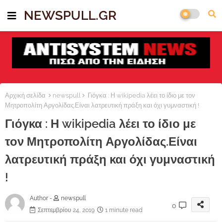
NEWSPULL.GR
Αρχική σελίδα
newspull
Γιόγκα : Η wikipedia λέει το ίδιο με τον
Μητροπολίτη Αργολίδας.Είναι λατρευτική πράξη και όχι γυμναστική !
Γιόγκα : Η wikipedia λέει το ίδιο με
τον Μητροπολίτη Αργολίδας.Είναι
λατρευτική πράξη και όχι γυμναστική
!
Author -
newspull
0
Σεπτεμβρίου 24, 2019
1 minute read