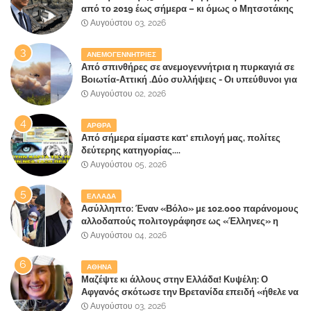
από το 2019 έως σήμερα – κι όμως ο Μητσοτάκης
έλαβε 40% και 45% στις εκλογές του 2023,ενώ 50%
Αυγούστου 03, 2026
πήρε στα Βίλλια!!!
ΑΝΕΜΟΓΕΝΝΗΤΡΙΕΣ
Από σπινθήρες σε ανεμογεννήτρια η πυρκαγιά σε
Βοιωτία-Αττική .Δύο συλλήψεις - Οι υπεύθυνοι για
την λάθος διαχείριση της κατάσβεσης θα
Αυγούστου 02, 2026
"πληρώσουν";
ΑΡΘΡΑ
Από σήμερα είμαστε κατ' επιλογή μας, πολίτες
δεύτερης κατηγορίας....
Αυγούστου 05, 2026
ΕΛΛΑΔΑ
Ασύλληπτο: Έναν «Βόλο» με 102.000 παράνομους
αλλοδαπούς πολιτογράφησε ως «Έλληνες» η
κυβέρνηση!
Αυγούστου 04, 2026
ΑΘΗΝΑ
Μαζέψτε κι άλλους στην Ελλάδα! Κυψέλη: Ο
Αφγανός σκότωσε την Βρετανίδα επειδή «ήθελε να
κάνει τη σύντροφό του χριστιανή»
Αυγούστου 03, 2026