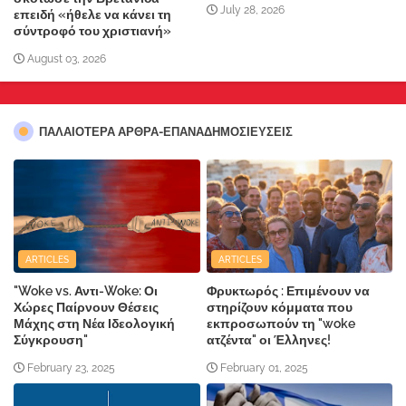
July 28, 2026
επειδή «ήθελε να κάνει τη
σύντροφό του χριστιανή»
August 03, 2026
ΠΑΛΑΙΟΤΕΡΑ ΑΡΘΡΑ-ΕΠΑΝΑΔΗΜΟΣΙΕΥΣΕΙΣ
ARTICLES
ARTICLES
"Woke vs. Αντι-Woke: Οι
Φρυκτωρός : Επιμένουν να
Χώρες Παίρνουν Θέσεις
στηρίζουν κόμματα που
Μάχης στη Νέα Ιδεολογική
εκπροσωπούν τη "woke
Σύγκρουση"
ατζέντα" οι Έλληνες!
February 23, 2025
February 01, 2025