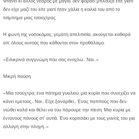
Φτάνει κι άλλος νεαρός με μαγιό, δεν φοράει μπλούζα είτε γιατί
δεν είχε μαζί του είτε γιατί ήταν χάλια η κοιλιά του από το
τσίμπημα μιας τσούχτρας.
Η φωνή της νοσοκόμας, γεμάτη απελπισία, ακούγεται καθαρά
απ’ όλους αυτούς που κάθονται στον προθάλαμο.
«Ειλικρινά συγγνώμη που σας ενοχλώ… Ναι…»
Μικρή παύση.
«Μια τσούχτρα, ένα πάτημα γυαλιού, μια κυρία που συνεχίζει να
κάνει εμετούς… Ναι… Είχε ξανάρθει… Ένας παππούς που δεν
νιώθει καλά και θέλει να του πάρουμε την πίεση. Μια κυρία με
έντονους πόνους στ’ αυτιά. Ένα κοριτσάκι με τους γονείς του για
αλλαγή στην πληγή…»