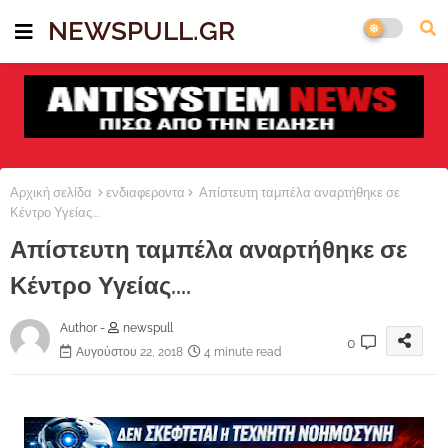
NEWSPULL.GR
Αρχική σελίδα
ενδιαφεροντα
Απίστευτη ταμπέλα αναρτήθηκε σε
Κέντρο Υγείας....
Απίστευτη ταμπέλα αναρτήθηκε σε
Κέντρο Υγείας....
Author -
newspull
0
Αυγούστου 22, 2018
4 minute read