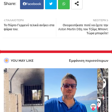
Facebook
Twi
Wh
ΠΑΛΑΙΌΤΕΡΗ
ΝΕΌΤΕΡΗ
Το Πόρτο Γερμενό τελικά ανήκει στα
Ονειρευτήκατε ποτέ να έχετε την
tter
atsa
ψάρια του;
Aston Martin DB5 του Τζέιμς Μποντ;
Τώρα μπορείτε!
pp
YOU MAY LIKE
Εμφάνιση περισσότερων