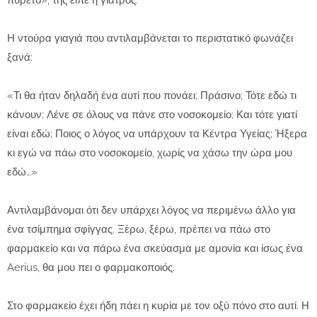
πυρετό», της είπε η γιατρός.
Η ντούρα γιαγιά που αντιλαμβάνεται το περιστατικό φωνάζει
ξανά:
«Τι θα ήταν δηλαδή ένα αυτί που πονάει; Πράσινο; Τότε εδώ τι
κάνουν; Λένε σε όλους να πάνε στο νοσοκομείο; Και τότε γιατί
είναι εδώ; Ποιος ο λόγος να υπάρχουν τα Κέντρα Υγείας; Ήξερα
κι εγώ να πάω στο νοσοκομείο, χωρίς να χάσω την ώρα μου
εδώ…»
Αντιλαμβάνομαι ότι δεν υπάρχει λόγος να περιμένω άλλο για
ένα τσίμπημα σφίγγας. Ξέρω, ξέρω, πρέπει να πάω στο
φαρμακείο και να πάρω ένα σκεύασμα με αμονία και ίσως ένα
Aerius, θα μου πει ο φαρμακοποιός.
Στο φαρμακείο έχει ήδη πάει η κυρία με τον οξύ πόνο στο αυτί. Η