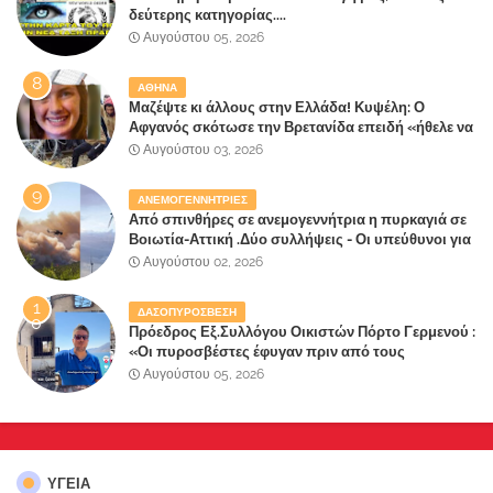
δεύτερης κατηγορίας....
Αυγούστου 05, 2026
ΑΘΗΝΑ
Μαζέψτε κι άλλους στην Ελλάδα! Κυψέλη: Ο
Αφγανός σκότωσε την Βρετανίδα επειδή «ήθελε να
κάνει τη σύντροφό του χριστιανή»
Αυγούστου 03, 2026
ΑΝΕΜΟΓΕΝΝΗΤΡΙΕΣ
Από σπινθήρες σε ανεμογεννήτρια η πυρκαγιά σε
Βοιωτία-Αττική .Δύο συλλήψεις - Οι υπεύθυνοι για
την λάθος διαχείριση της κατάσβεσης θα
Αυγούστου 02, 2026
"πληρώσουν";
ΔΑΣΟΠΥΡΟΣΒΕΣΗ
Πρόεδρος Εξ.Συλλόγου Οικιστών Πόρτο Γερμενού :
«Οι πυροσβέστες έφυγαν πριν από τους
κατοίκους»
Αυγούστου 05, 2026
ΥΓΕΙΑ