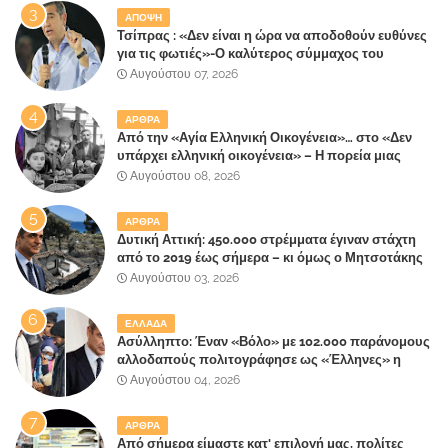
ΑΠΟΨΗ
Τσίπρας : «Δεν είναι η ώρα να αποδοθούν ευθύνες
για τις φωτιές»-Ο καλύτερος σύμμαχος του
Μητσοτάκη
Αυγούστου 07, 2026
ΑΡΘΡΑ
Από την «Αγία Ελληνική Οικογένεια»… στο «Δεν
υπάρχει ελληνική οικογένεια» – Η πορεία μιας
κοινωνίας που κινδυνεύει να ξεχάσει ποια είναι
Αυγούστου 08, 2026
ΑΡΘΡΑ
Δυτική Αττική: 450.000 στρέμματα έγιναν στάχτη
από το 2019 έως σήμερα – κι όμως ο Μητσοτάκης
έλαβε 40% και 45% στις εκλογές του 2023,ενώ 50%
Αυγούστου 03, 2026
πήρε στα Βίλλια!!!
ΕΛΛΑΔΑ
Ασύλληπτο: Έναν «Βόλο» με 102.000 παράνομους
αλλοδαπούς πολιτογράφησε ως «Έλληνες» η
κυβέρνηση!
Αυγούστου 04, 2026
ΑΡΘΡΑ
Από σήμερα είμαστε κατ' επιλογή μας, πολίτες