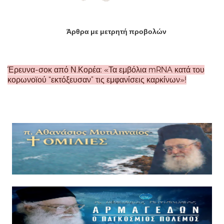
Άρθρα με μετρητή προβολών
Έρευνα-σοκ από Ν.Κορέα: «Τα εμβόλια mRNA κατά του
κορωνοϊού “εκτόξευσαν” τις εμφανίσεις καρκίνων»!