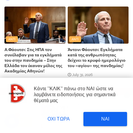
ANTI
ANTI
Α.Φάουτσι: Στις ΗΠΑ τον
Άντονι Φάουτσι: Εγκλήματα
συνέλαβαν για τα εγκλήματά
κατά της ανθρωπότητας
του στην πανδημία – Στην
δείχνει το κρυφό ημερολόγιο
Ελλάδα τον έκαναν μέλος της
του «αγίου» της πανδημίας!
Ακαδημίας Αθηνών!
July 31, 2026
August 08, 2026
Κάντε ''ΚΛΙΚ'' πάνω στο ΝΑΙ ώστε να
λαμβάνετε ειδοποιήσεις για σημαντικά
×
θέματά μας
Our website uses cookies to enhance your experience.
Learn
ΔΙΕΘΝΗ
ΔΙΑΒΑΣΤΕ
More
Δυτική Αττική: 450.000
3
στρέμματα έγιναν στάχτη επι
ΟΧΙ ΤΩΡΑ
ΝΑΙ
κυβέρνησης Μητσοτάκη!
Accept !