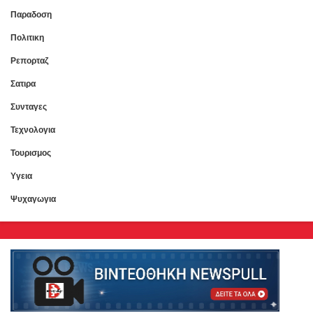
Παραδοση
Πολιτικη
Ρεπορταζ
Σατιρα
Συνταγες
Τεχνολογια
Τουρισμος
Υγεια
Ψυχαγωγια