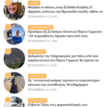
ΑΘΗΝΑ
Μαζέψτε κι άλλους στην Ελλάδα! Κυψέλη: Ο
Αφγανός σκότωσε την Βρετανίδα επειδή «ήθελε να
κάνει τη σύντροφό του χριστιανή»
Αυγούστου 03, 2026
ΔΑΣΟΠΥΡΟΣΒΕΣΗ
Πρόεδρος Εξ.Συλλόγου Οικιστών Πόρτο Γερμενού :
«Οι πυροσβέστες έφυγαν πριν από τους
κατοίκους»
Αυγούστου 05, 2026
ΑΙΓΟΣΘΕΝΑ
Δεδομένης της πληροφορίας για πάνω από 100
καμένα σπίτια στο Πόρτο Γερμενό, θα πρέπει να
αναζητηθούν ευθύνες για την ολοσχερή
Αυγούστου 01, 2026
καταστροφή του τελευταίου πνεύμονα, του
επίγειου παραδείσου της Αττικής
ΑΛΕΠΟΧΩΡΙ
Ως "επιτακτική ανάγκη" κρίνουν οι περισσότεροι
κάτοικοι,την τοποθέτηση "Αντιδημάρχου
Παραλιακής Ζώνης" στο Δήμο Μάνδρας-Ειδυλλίας!
Νοεμβρίου 29, 2023
ΑΥΤΟΚΙΝΗΤΟ
Ελβετία: Τέλος στις φοροαπαλλαγές των