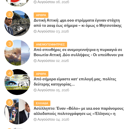
Αυγούστου 06, 2026
ΑΡΘΡΑ
Δυτική Αττική: 450.000 στρέμματα έγιναν στάχτη
από το 2019 έως σήμερα – κι όμως ο Μητσοτάκης
έλαβε 40% και 45% στις εκλογές του 2023,ενώ 50%
Αυγούστου 03, 2026
πήρε στα Βίλλια!!!
ΑΝΕΜΟΓΕΝΝΗΤΡΙΕΣ
Από σπινθήρες σε ανεμογεννήτρια η πυρκαγιά σε
Βοιωτία-Αττική .Δύο συλλήψεις - Οι υπεύθυνοι για
την λάθος διαχείριση της κατάσβεσης θα
Αυγούστου 02, 2026
"πληρώσουν";
ΑΡΘΡΑ
Από σήμερα είμαστε κατ' επιλογή μας, πολίτες
δεύτερης κατηγορίας....
Αυγούστου 05, 2026
ΕΛΛΑΔΑ
Ασύλληπτο: Έναν «Βόλο» με 102.000 παράνομους
αλλοδαπούς πολιτογράφησε ως «Έλληνες» η
κυβέρνηση!
Αυγούστου 04, 2026