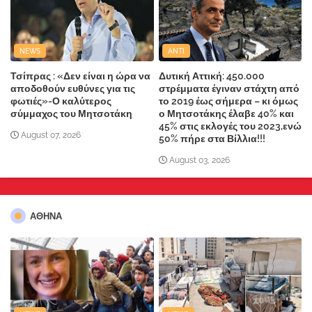
NEWS
ANTI
Τσίπρας : «Δεν είναι η ώρα να
Δυτική Αττική: 450.000
αποδοθούν ευθύνες για τις
στρέμματα έγιναν στάχτη από
φωτιές»-Ο καλύτερος
το 2019 έως σήμερα – κι όμως
σύμμαχος του Μητσοτάκη
ο Μητσοτάκης έλαβε 40% και
45% στις εκλογές του 2023,ενώ
August 07, 2026
50% πήρε στα Βίλλια!!!
August 03, 2026
ΑΘΗΝΑ