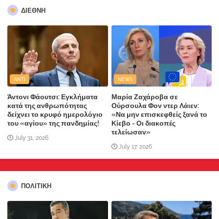
ΔΙΕΘΝΗ
ANTI
NEWS
Άντονι Φάουτσι: Εγκλήματα
Μαρία Ζαχάροβα σε
κατά της ανθρωπότητας
Ούρσουλα Φον ντερ Λάιεν:
δείχνει το κρυφό ημερολόγιο
«Να μην επισκεφθείς ξανά το
του «αγίου» της πανδημίας!
Κίεβο - Οι διακοπές
τελείωσαν»
July 31, 2026
July 17, 2026
ΠΟΛΙΤΙΚΗ