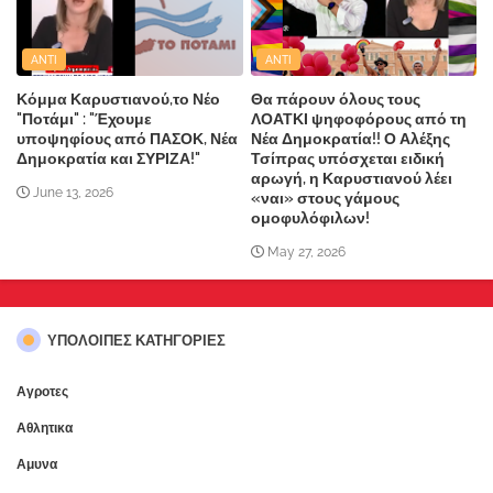
ANTI
ANTI
Κόμμα Καρυστιανού,το Νέο
Θα πάρουν όλους τους
"Ποτάμι" : "Έχουμε
ΛΟΑΤΚΙ ψηφοφόρους από τη
υποψηφίους από ΠΑΣΟΚ, Νέα
Νέα Δημοκρατία!! Ο Αλέξης
Δημοκρατία και ΣΥΡΙΖΑ!"
Τσίπρας υπόσχεται ειδική
αρωγή, η Καρυστιανού λέει
June 13, 2026
«ναι» στους γάμους
ομοφυλόφιλων!
May 27, 2026
ΥΠΌΛΟΙΠΕΣ ΚΑΤΗΓΟΡΊΕΣ
Αγροτες
Αθλητικα
Αμυνα