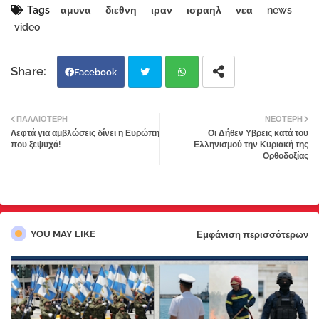
Tags
αμυνα
διεθνη
ιραν
ισραηλ
νεα
news
video
Facebook
Twi
Wh
ΠΑΛΑΙΌΤΕΡΗ
ΝΕΌΤΕΡΗ
Λεφτά για αμβλώσεις δίνει η Ευρώπη
Οι Δήθεν Υβρεις κατά του
tter
atsa
που ξεψυχά!
Ελληνισμού την Κυριακή της
Ορθοδοξίας
pp
YOU MAY LIKE
Εμφάνιση περισσότερων