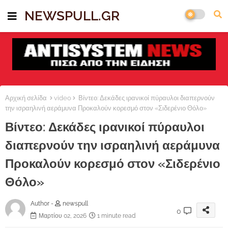
NEWSPULL.GR
Αρχική σελίδα
video
Βίντεο: Δεκάδες ιρανικοί πύραυλοι διαπερνούν
την ισραηλινή αεράμυνα Προκαλούν κορεσμό στον «Σιδερένιο Θόλο»
Βίντεο: Δεκάδες ιρανικοί πύραυλοι
διαπερνούν την ισραηλινή αεράμυνα
Προκαλούν κορεσμό στον «Σιδερένιο
Θόλο»
Author -
newspull
0
Μαρτίου 02, 2026
1 minute read