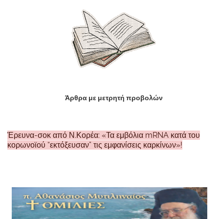
Άρθρα με μετρητή προβολών
Έρευνα-σοκ από Ν.Κορέα: «Τα εμβόλια mRNA κατά του
κορωνοϊού “εκτόξευσαν” τις εμφανίσεις καρκίνων»!