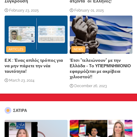
Σύγκρουση"
ατζέντα" οι Έλληνες!
February 23, 2025
February 01, 2025
ARTICLES
NEWS
Ε.Κ : Ένας απλός τρόπος για
Έτσι "τελειώνουν" με την
να μην πάρετε την νέα
Ελλάδα - Το ΥΠΕΡΜΝΗΜΟΝΙΟ
ταυτότητα!
εφαρμόζεται με ακρίβεια
χιλιοστού!!
March 23, 2024
December 26, 2023
ΣΑΤΙΡΑ