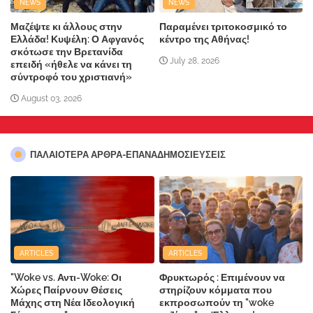
NEWS
NEWS
Μαζέψτε κι άλλους στην
Παραμένει τριτοκοσμικό το
Ελλάδα! Κυψέλη: Ο Αφγανός
κέντρο της Αθήνας!
σκότωσε την Βρετανίδα
July 28, 2026
επειδή «ήθελε να κάνει τη
σύντροφό του χριστιανή»
August 03, 2026
ΠΑΛΑΙΟΤΕΡΑ ΑΡΘΡΑ-ΕΠΑΝΑΔΗΜΟΣΙΕΥΣΕΙΣ
ARTICLES
ARTICLES
"Woke vs. Αντι-Woke: Οι
Φρυκτωρός : Επιμένουν να
Χώρες Παίρνουν Θέσεις
στηρίζουν κόμματα που
Μάχης στη Νέα Ιδεολογική
εκπροσωπούν τη "woke