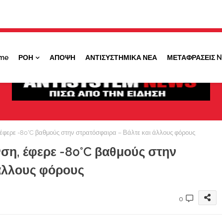
Κάντε ''ΚΛΙΚ'' πάνω στο ΝΑΙ ώστε να
λαμβάνετε ειδοποιήσεις για σημαντικά θέματά
μας
me
ΡΟΗ
ΑΠΟΨΗ
ΑΝΤΙΣΥΣΤΗΜΙΚΑ ΝΕΑ
ΜΕΤΑΦΡΑΣΕΙΣ 
ΟΧΙ ΤΩΡΑ
ΝΑΙ
έφερε -80°C βαθμούς στην στρατόσφαιρα – Βάλτε και άλλους φόρους
ση, έφερε -80°C βαθμούς στην
άλλους φόρους
0