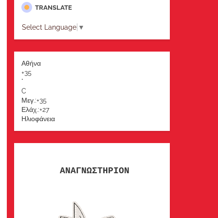
TRANSLATE
Select Language
▼
Αθήνα
+
35
°
C
Μεγ.:
+
35
Ελάχ.:
+
27
Ηλιοφάνεια
ΑΝΑΓΝΩΣΤΗΡΙΟΝ