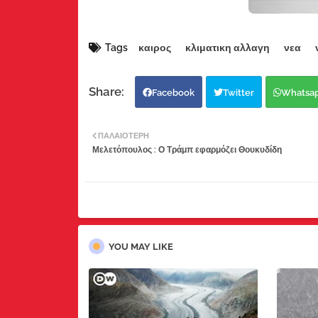
Tags
καιρος
κλιματικη αλλαγη
νεα
Facebook
Twitter
Whatsa
ΠΑΛΑΙΌΤΕΡΗ
Μελετόπουλος : Ο Τράμπ εφαρμόζει Θουκυδίδη
YOU MAY LIKE