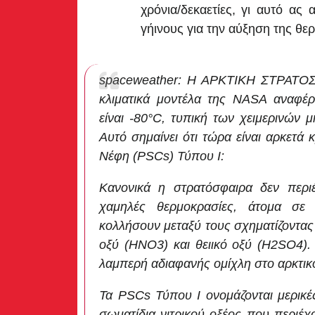
χρόνια/δεκαετίες, γι αυτό ας
γήινους για την αύξηση της θε
spaceweather: Η ΑΡΚΤΙΚΗ ΣΤΡΑΤΟΣ
κλιματικά μοντέλα της NASA αναφέρ
είναι -80°C, τυπική των χειμερινών 
Αυτό σημαίνει ότι τώρα είναι αρκετά 
Νέφη (PSCs) Τύπου Ι:
Κανονικά η στρατόσφαιρα δεν περιέ
χαμηλές θερμοκρασίες, άτομα σ
κολλήσουν μεταξύ τους σχηματίζοντας
οξύ (HNO3) και θειικό οξύ (H2SO4)
λαμπερή αδιαφανής ομίχλη στο αρκτι
Τα PSCs Τύπου Ι ονομάζονται μερικέ
σωματίδια νιτρικού οξέος που περιέχ