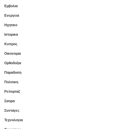
Εμβολια
Ενεργεια
Ηχητικο
Ιστορικα
Κυπρος
Οικονομια
Ορθοδοξια
Παραδοση
Πολιτικη
Ρεπορταζ
Σατιρα
Συνταγες
Τεχνολογια