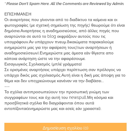
* Please Don't Spam Here. All the Comments are Reviewed by Admin.
ΕΠΙΣΗΜΑΝΣΗ
Οι αναρτήσεις που γίνονται από το διαδίκτυο τα κείμενα και οι
φωτογραφίες (με σχετική σημείωση της πηγής) θεωρούμε ότι είναι
δημόσια.Αναρτήσεις η αναδημοσιεύσεις, από άλλες πηγές που
αναρτώνται σε αυτό το blog εκφράζουν αυτούς που τις
υπογράφουν.Αν υπάρχουν πνευμ.δικαιώματα παρακαλούμε
ενημερώστε μας για την αφαίρεση τους(των αναρτήσεων ή
αναδημοσιεύσεων).Ενημερώστε μας άμεσα εάν θίγεστε απο
κάποια ανάρτηση ώστε να την αφαιρέσουμε.
Εισαγωγικός Σχολιασμός (μπλέ γράμματα)
Σε ορισμένες αναρτήσεις υπάρχει περίπτωση σαν πρόλογος να
υπάρχει δικός μας σχολιασμός.Αυτή είναι η δική μας άποψη για το
θέμα και δεν υποχρεώνουμε κανέναν να την διαβάσει...
---
Τα σχόλια αντιπροσωπεύουν την προσωπική γνώμη των
συγγραφέων τους και όχι αυτή του newspull.Μη κόσμια και
προσβλητικά σχόλια θα διαγράφονται όπου αυτά
εντοπίζονται(ενημερώστε μας και εσείς εάν χρειαστεί).
Δημοσίευση σχολίου (0)