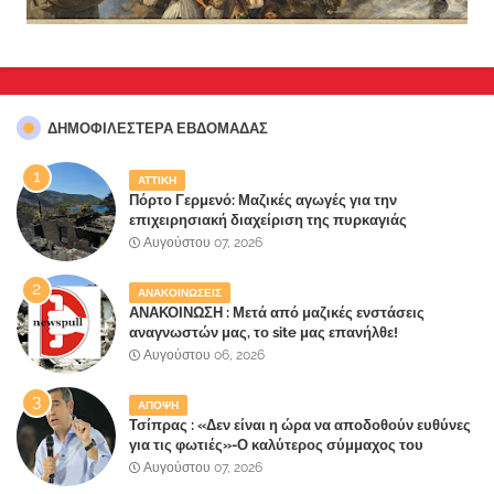
ΔΗΜΟΦΙΛΈΣΤΕΡΑ ΕΒΔΟΜΆΔΑΣ
ΑΤΤΙΚΗ
Πόρτο Γερμενό: Μαζικές αγωγές για την
επιχειρησιακή διαχείριση της πυρκαγιάς
ετοιμάζουν οι κάτοικοι!
Αυγούστου 07, 2026
ΑΝΑΚΟΙΝΩΣΕΙΣ
ΑΝΑΚΟΙΝΩΣΗ : Μετά από μαζικές ενστάσεις
αναγνωστών μας, το site μας επανήλθε!
Αυγούστου 06, 2026
ΑΠΟΨΗ
Τσίπρας : «Δεν είναι η ώρα να αποδοθούν ευθύνες
για τις φωτιές»-Ο καλύτερος σύμμαχος του
Μητσοτάκη
Αυγούστου 07, 2026