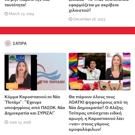
ταυτότητα!
εφαρμόζεται με ακρίβεια
χιλιοστού!!
March 23, 2024
December 26, 2023
ΣΑΤΙΡΑ
ANTI
ANTI
Κόμμα Καρυστιανού,το Νέο
Θα πάρουν όλους τους
"Ποτάμι" : "Έχουμε
ΛΟΑΤΚΙ ψηφοφόρους από τη
υποψηφίους από ΠΑΣΟΚ, Νέα
Νέα Δημοκρατία!! Ο Αλέξης
Δημοκρατία και ΣΥΡΙΖΑ!"
Τσίπρας υπόσχεται ειδική
αρωγή, η Καρυστιανού λέει
June 13, 2026
«ναι» στους γάμους
ομοφυλόφιλων!