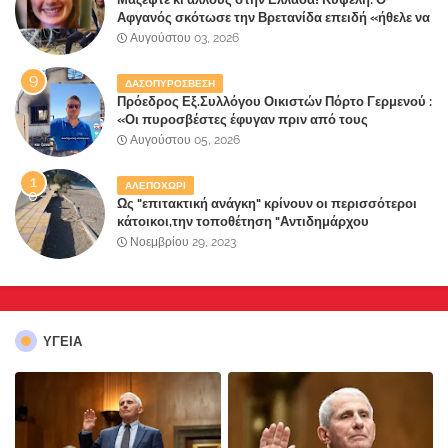
Αφγανός σκότωσε την Βρετανίδα επειδή «ήθελε να
κάνει τη σύντροφό του χριστιανή»
Αυγούστου 03, 2026
ΔΑΣΟΠΥΡΟΣΒΕΣΗ
Πρόεδρος Εξ.Συλλόγου Οικιστών Πόρτο Γερμενού :
«Οι πυροσβέστες έφυγαν πριν από τους
κατοίκους»
Αυγούστου 05, 2026
ΑΛΕΠΟΧΩΡΙ
Ως "επιτακτική ανάγκη" κρίνουν οι περισσότεροι
κάτοικοι,την τοποθέτηση "Αντιδημάρχου
Παραλιακής Ζώνης" στο Δήμο Μάνδρας-Ειδυλλίας!
Νοεμβρίου 29, 2023
ΥΓΕΙΑ