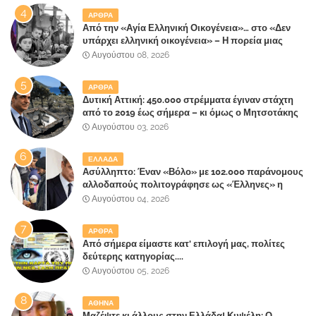
ΑΡΘΡΑ
Από την «Αγία Ελληνική Οικογένεια»… στο «Δεν
υπάρχει ελληνική οικογένεια» – Η πορεία μιας
κοινωνίας που κινδυνεύει να ξεχάσει ποια είναι
Αυγούστου 08, 2026
ΑΡΘΡΑ
Δυτική Αττική: 450.000 στρέμματα έγιναν στάχτη
από το 2019 έως σήμερα – κι όμως ο Μητσοτάκης
έλαβε 40% και 45% στις εκλογές του 2023,ενώ 50%
Αυγούστου 03, 2026
πήρε στα Βίλλια!!!
ΕΛΛΑΔΑ
Ασύλληπτο: Έναν «Βόλο» με 102.000 παράνομους
αλλοδαπούς πολιτογράφησε ως «Έλληνες» η
κυβέρνηση!
Αυγούστου 04, 2026
ΑΡΘΡΑ
Από σήμερα είμαστε κατ' επιλογή μας, πολίτες
δεύτερης κατηγορίας....
Αυγούστου 05, 2026
ΑΘΗΝΑ
Μαζέψτε κι άλλους στην Ελλάδα! Κυψέλη: Ο