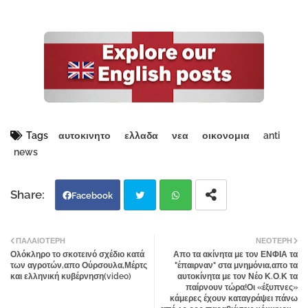
Tags
αυτοκινητο
ελλαδα
νεα
οικονομια
anti
news
Facebook
Twi
Wh
ΠΑΛΑΙΌΤΕΡΗ
ΝΕΌΤΕΡΗ
Ολόκληρο το σκοτεινό σχέδιο κατά
Απο τα ακίνητα με τον ΕΝΦΙΑ τα
tter
atsa
των αγροτών,απο Ούρσουλα,Μέρτς
"έπαιρναν" στα μνημόνια,απο τα
και ελληνική κυβέρνηση(video)
αυτοκίνητα με τον Νέο Κ.Ο.Κ τα
παίρνουν τώρα!Οι «έξυπνες»
pp
κάμερες έχουν καταγράψει πάνω