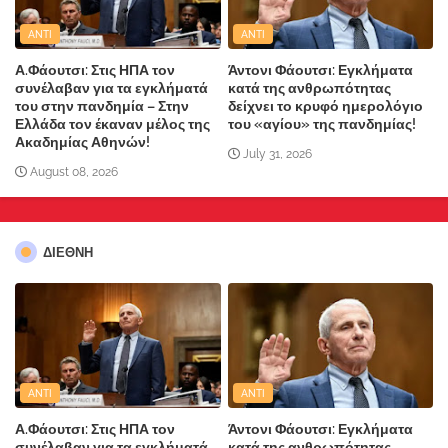
ANTI
ANTI
Α.Φάουτσι: Στις ΗΠΑ τον
Άντονι Φάουτσι: Εγκλήματα
συνέλαβαν για τα εγκλήματά
κατά της ανθρωπότητας
του στην πανδημία – Στην
δείχνει το κρυφό ημερολόγιο
Ελλάδα τον έκαναν μέλος της
του «αγίου» της πανδημίας!
Ακαδημίας Αθηνών!
July 31, 2026
August 08, 2026
ΔΙΕΘΝΗ
ANTI
ANTI
Α.Φάουτσι: Στις ΗΠΑ τον
Άντονι Φάουτσι: Εγκλήματα
συνέλαβαν για τα εγκλήματά
κατά της ανθρωπότητας