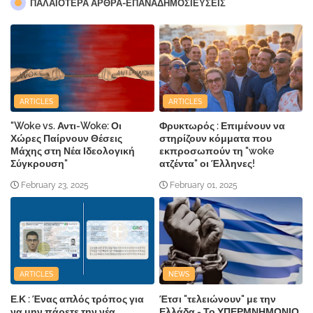
ΠΑΛΑΙΟΤΕΡΑ ΑΡΘΡΑ-ΕΠΑΝΑΔΗΜΟΣΙΕΥΣΕΙΣ
ARTICLES
ARTICLES
"Woke vs. Αντι-Woke: Οι
Φρυκτωρός : Επιμένουν να
Χώρες Παίρνουν Θέσεις
στηρίζουν κόμματα που
Μάχης στη Νέα Ιδεολογική
εκπροσωπούν τη "woke
Σύγκρουση"
ατζέντα" οι Έλληνες!
February 23, 2025
February 01, 2025
ARTICLES
NEWS
Ε.Κ : Ένας απλός τρόπος για
Έτσι "τελειώνουν" με την
να μην πάρετε την νέα
Ελλάδα - Το ΥΠΕΡΜΝΗΜΟΝΙΟ