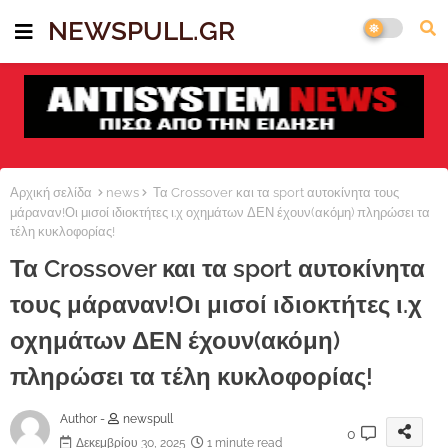
NEWSPULL.GR
Αρχική σελίδα
news
Τα Crossover και τα sport αυτοκίνητα τους
μάραναν!Οι μισοί ιδιοκτήτες ι.χ οχημάτων ΔΕΝ έχουν(ακόμη) πληρώσει τα
τέλη κυκλοφορίας!
Τα Crossover και τα sport αυτοκίνητα
τους μάραναν!Οι μισοί ιδιοκτήτες ι.χ
οχημάτων ΔΕΝ έχουν(ακόμη)
πληρώσει τα τέλη κυκλοφορίας!
Author -
newspull
0
Δεκεμβρίου 30, 2025
1 minute read