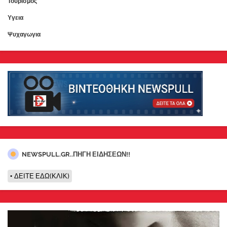
Τουρισμος
Υγεια
Ψυχαγωγια
NEWSPULL.GR..ΠΗΓΗ ΕΙΔΗΣΕΩΝ!!
ΔΕΙΤΕ ΕΔΩ(ΚΛΙΚ)