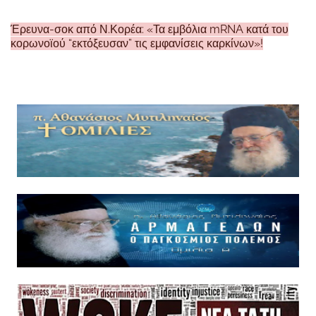
Έρευνα-σοκ από Ν.Κορέα: «Τα εμβόλια mRNA κατά του
κορωνοϊού “εκτόξευσαν” τις εμφανίσεις καρκίνων»!