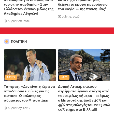
του στην πανδημία – Στην
δείχνει το κρυφό ημερολόγιο
Ελλάδα τον έκαναν μέλος της
του «αγίου» της πανδημίας!
Ακαδημίας Αθηνών!
July 31, 2026
August 08, 2026
ΠΟΛΙΤΙΚΗ
NEWS
ANTI
Τσίπρας : «Δεν είναι η ώρα να
Δυτική Αττική: 450.000
αποδοθούν ευθύνες για τις
στρέμματα έγιναν στάχτη από
φωτιές»-Ο καλύτερος
το 2019 έως σήμερα – κι όμως
σύμμαχος του Μητσοτάκη
ο Μητσοτάκης έλαβε 40% και
45% στις εκλογές του 2023,ενώ
August 07, 2026
50% πήρε στα Βίλλια!!!