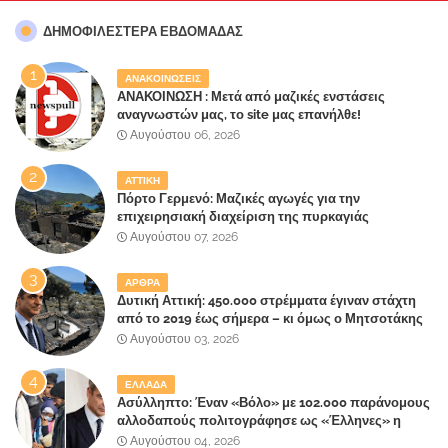
ΔΗΜΟΦΙΛΈΣΤΕΡΑ ΕΒΔΟΜΆΔΑΣ
ΑΝΑΚΟΙΝΩΣΕΙΣ
ΑΝΑΚΟΙΝΩΣΗ : Μετά από μαζικές ενστάσεις
αναγνωστών μας, το site μας επανήλθε!
Αυγούστου 06, 2026
ΑΤΤΙΚΗ
Πόρτο Γερμενό: Μαζικές αγωγές για την
επιχειρησιακή διαχείριση της πυρκαγιάς
ετοιμάζουν οι κάτοικοι!
Αυγούστου 07, 2026
ΑΡΘΡΑ
Δυτική Αττική: 450.000 στρέμματα έγιναν στάχτη
από το 2019 έως σήμερα – κι όμως ο Μητσοτάκης
έλαβε 40% και 45% στις εκλογές του 2023,ενώ 50%
Αυγούστου 03, 2026
πήρε στα Βίλλια!!!
ΕΛΛΑΔΑ
Ασύλληπτο: Έναν «Βόλο» με 102.000 παράνομους
αλλοδαπούς πολιτογράφησε ως «Έλληνες» η
κυβέρνηση!
Αυγούστου 04, 2026