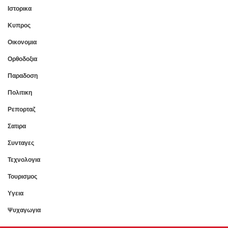
Ιστορικα
Κυπρος
Οικονομια
Ορθοδοξια
Παραδοση
Πολιτικη
Ρεπορταζ
Σατιρα
Συνταγες
Τεχνολογια
Τουρισμος
Υγεια
Ψυχαγωγια