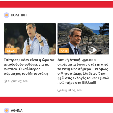
ΠΟΛΙΤΙΚΗ
NEWS
ANTI
Τσίπρας : «Δεν είναι η ώρα να
Δυτική Αττική: 450.000
αποδοθούν ευθύνες για τις
στρέμματα έγιναν στάχτη από
φωτιές»-Ο καλύτερος
το 2019 έως σήμερα – κι όμως
σύμμαχος του Μητσοτάκη
ο Μητσοτάκης έλαβε 40% και
45% στις εκλογές του 2023,ενώ
August 07, 2026
50% πήρε στα Βίλλια!!!
August 03, 2026
ΑΘΗΝΑ