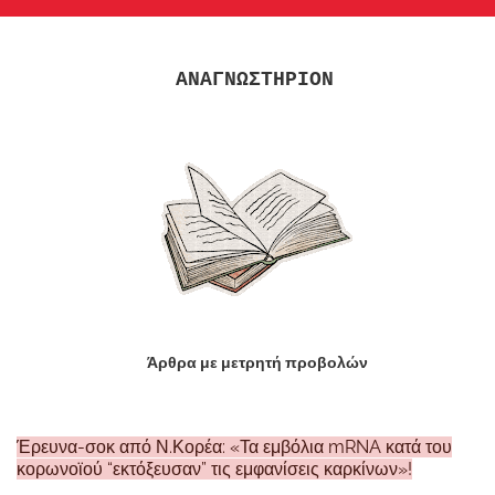
ΑΝΑΓΝΩΣΤΗΡΙΟΝ
Άρθρα με μετρητή προβολών
Έρευνα-σοκ από Ν.Κορέα: «Τα εμβόλια mRNA κατά του
κορωνοϊού “εκτόξευσαν” τις εμφανίσεις καρκίνων»!