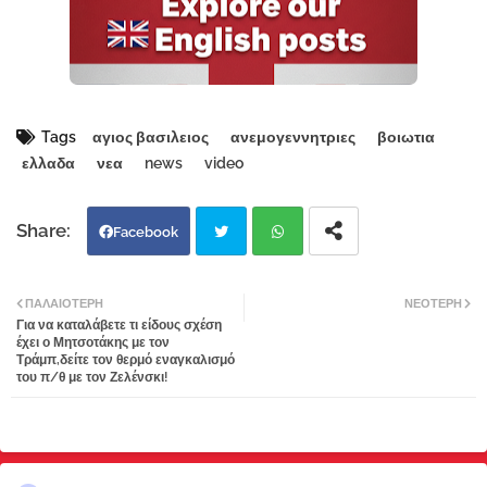
Tags
αγιος βασιλειος
ανεμογεννητριες
βοιωτια
ελλαδα
νεα
news
video
Facebook
Twi
Wh
ΠΑΛΑΙΌΤΕΡΗ
ΝΕΌΤΕΡΗ
Για να καταλάβετε τι είδους σχέση
tter
atsa
έχει ο Μητσοτάκης με τον
Τράμπ,δείτε τον θερμό εναγκαλισμό
του π/θ με τον Ζελένσκι!
pp