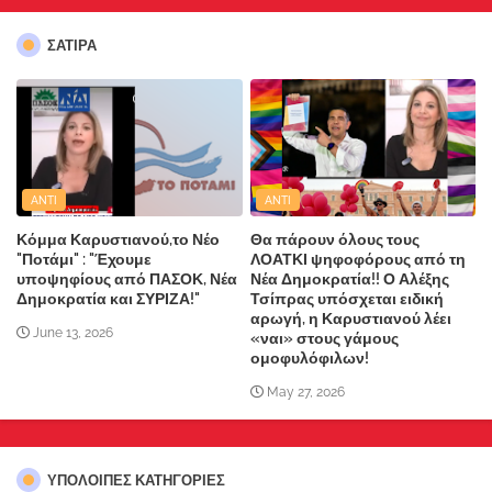
ΣΑΤΙΡΑ
ANTI
ANTI
Κόμμα Καρυστιανού,το Νέο
Θα πάρουν όλους τους
"Ποτάμι" : "Έχουμε
ΛΟΑΤΚΙ ψηφοφόρους από τη
υποψηφίους από ΠΑΣΟΚ, Νέα
Νέα Δημοκρατία!! Ο Αλέξης
Δημοκρατία και ΣΥΡΙΖΑ!"
Τσίπρας υπόσχεται ειδική
αρωγή, η Καρυστιανού λέει
June 13, 2026
«ναι» στους γάμους
ομοφυλόφιλων!
May 27, 2026
ΥΠΌΛΟΙΠΕΣ ΚΑΤΗΓΟΡΊΕΣ