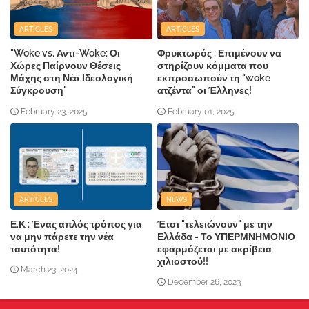
ARTICLES
ARTICLES
"Woke vs. Αντι-Woke: Οι
Φρυκτωρός : Επιμένουν να
Χώρες Παίρνουν Θέσεις
στηρίζουν κόμματα που
Μάχης στη Νέα Ιδεολογική
εκπροσωπούν τη "woke
Σύγκρουση"
ατζέντα" οι Έλληνες!
February 23, 2025
February 01, 2025
ARTICLES
NEWS
Ε.Κ : Ένας απλός τρόπος για
Έτσι "τελειώνουν" με την
να μην πάρετε την νέα
Ελλάδα - Το ΥΠΕΡΜΝΗΜΟΝΙΟ
ταυτότητα!
εφαρμόζεται με ακρίβεια
χιλιοστού!!
March 23, 2024
December 26, 2023