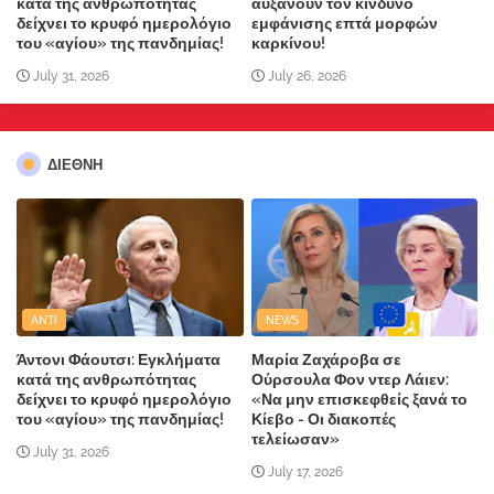
κατά της ανθρωπότητας
αυξάνουν τον κίνδυνο
δείχνει το κρυφό ημερολόγιο
εμφάνισης επτά μορφών
του «αγίου» της πανδημίας!
καρκίνου!
July 31, 2026
July 26, 2026
ΔΙΕΘΝΗ
ANTI
NEWS
Άντονι Φάουτσι: Εγκλήματα
Μαρία Ζαχάροβα σε
κατά της ανθρωπότητας
Ούρσουλα Φον ντερ Λάιεν:
δείχνει το κρυφό ημερολόγιο
«Να μην επισκεφθείς ξανά το
του «αγίου» της πανδημίας!
Κίεβο - Οι διακοπές
τελείωσαν»
July 31, 2026
July 17, 2026