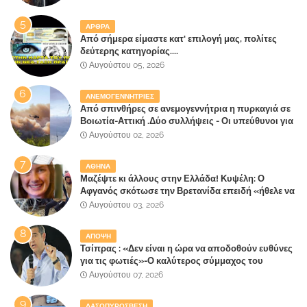
ΑΡΘΡΑ
Από σήμερα είμαστε κατ' επιλογή μας, πολίτες
δεύτερης κατηγορίας....
Αυγούστου 05, 2026
ΑΝΕΜΟΓΕΝΝΗΤΡΙΕΣ
Από σπινθήρες σε ανεμογεννήτρια η πυρκαγιά σε
Βοιωτία-Αττική .Δύο συλλήψεις - Οι υπεύθυνοι για
την λάθος διαχείριση της κατάσβεσης θα
Αυγούστου 02, 2026
"πληρώσουν";
ΑΘΗΝΑ
Μαζέψτε κι άλλους στην Ελλάδα! Κυψέλη: Ο
Αφγανός σκότωσε την Βρετανίδα επειδή «ήθελε να
κάνει τη σύντροφό του χριστιανή»
Αυγούστου 03, 2026
ΑΠΟΨΗ
Τσίπρας : «Δεν είναι η ώρα να αποδοθούν ευθύνες
για τις φωτιές»-Ο καλύτερος σύμμαχος του
Μητσοτάκη
Αυγούστου 07, 2026
ΔΑΣΟΠΥΡΟΣΒΕΣΗ