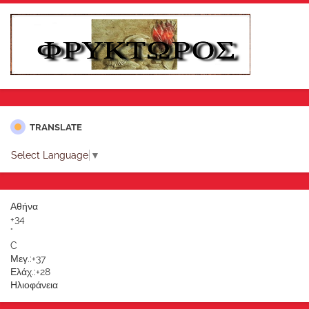
TRANSLATE
Select Language
▼
Αθήνα
+
34
°
C
Μεγ.:
+
37
Ελάχ.:
+
28
Ηλιοφάνεια