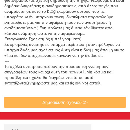
φωτογραφίες (με σχετική σημείωση της πηγής) θεωρούμε ότι είναι
δημόσια.Αναρτήσεις η αναδημοσιεύσεις, από άλλες πηγές που
αναρτώνται σε αυτό το blog εκφράζουν αυτούς που τις
υπογράφουν.Αν υπάρχουν πνευμ.δικαιώματα παρακαλούμε
ενημερώστε μας για την αφαίρεση τους(των αναρτήσεων ή
αναδημοσιεύσεων).Ενημερώστε μας άμεσα εάν θίγεστε απο
κάποια ανάρτηση ώστε να την αφαιρέσουμε.
Εισαγωγικός Σχολιασμός (μπλέ γράμματα)
Σε ορισμένες αναρτήσεις υπάρχει περίπτωση σαν πρόλογος να
υπάρχει δικός μας σχολιασμός.Αυτή είναι η δική μας άποψη για το
θέμα και δεν υποχρεώνουμε κανέναν να την διαβάσει...
---
Τα σχόλια αντιπροσωπεύουν την προσωπική γνώμη των
συγγραφέων τους και όχι αυτή του newspull.Μη κόσμια και
προσβλητικά σχόλια θα διαγράφονται όπου αυτά
εντοπίζονται(ενημερώστε μας και εσείς εάν χρειαστεί).
Δημοσίευση σχολίου (0)