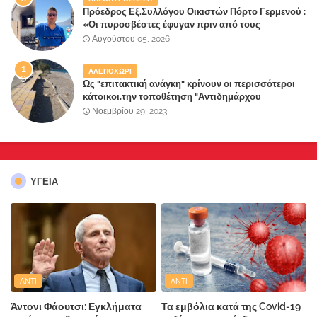
Πρόεδρος Εξ.Συλλόγου Οικιστών Πόρτο Γερμενού :
«Οι πυροσβέστες έφυγαν πριν από τους
κατοίκους»
Αυγούστου 05, 2026
ΑΛΕΠΟΧΩΡΙ
Ως "επιτακτική ανάγκη" κρίνουν οι περισσότεροι
κάτοικοι,την τοποθέτηση "Αντιδημάρχου
Παραλιακής Ζώνης" στο Δήμο Μάνδρας-Ειδυλλίας!
Νοεμβρίου 29, 2023
ΥΓΕΙΑ
ANTI
ANTI
Άντονι Φάουτσι: Εγκλήματα
Τα εμβόλια κατά της Covid-19