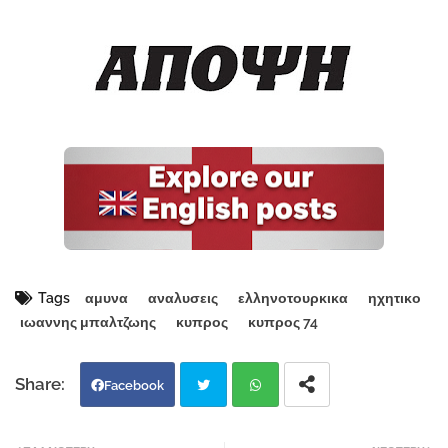
Tags
αμυνα
αναλυσεις
ελληνοτουρκικα
ηχητικο
ιωαννης μπαλτζωης
κυπρος
κυπρος 74
Facebook
Twi
Wh