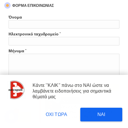
ΦΌΡΜΑ ΕΠΙΚΟΙΝΩΝΊΑΣ
Όνομα
Ηλεκτρονικό ταχυδρομείο
*
Μήνυμα
*
Κάντε ''ΚΛΙΚ'' πάνω στο ΝΑΙ ώστε να
λαμβάνετε ειδοποιήσεις για σημαντικά
×
θέματά μας
Our website uses cookies to enhance your experience.
Learn
ΔΙΑΒΑΣΤΕ
More
Δυτική Αττική: 450.000
3
στρέμματα έγιναν στάχτη επι
ΟΧΙ ΤΩΡΑ
ΝΑΙ
κυβέρνησης Μητσοτάκη!
Accept !