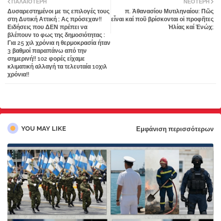
ΠΑΛΑΙΌΤΕΡΗ
ΝΕΌΤΕΡΗ
Δυσαρεστημένοι με τις επιλογές τους
π. Ἀθανασίου Μυτιληναίου: Πῶς
tter
atsa
στη Δυτική Αττική ; Ας πρόσεχαν!!
εἶναι καί ποῦ βρίσκονται οἱ προφῆτες
Ειδήσεις που ΔΕΝ πρέπει να
Ἠλίας καί Ἐνώχ;
βλέπουν το φως της δημοσιότητας :
pp
Για 25 χιλ χρόνια η θερμοκρασία ήταν
3 βαθμοί παραπάνω από την
σημερινή!! 102 φορές είχαμε
κλιματική αλλαγή τα τελευταία 10χιλ
χρόνια!!
YOU MAY LIKE
Εμφάνιση περισσότερων