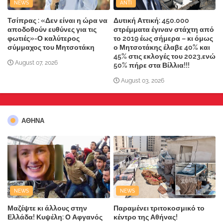
NEWS
ANTI
Τσίπρας : «Δεν είναι η ώρα να
Δυτική Αττική: 450.000
αποδοθούν ευθύνες για τις
στρέμματα έγιναν στάχτη από
φωτιές»-Ο καλύτερος
το 2019 έως σήμερα – κι όμως
σύμμαχος του Μητσοτάκη
ο Μητσοτάκης έλαβε 40% και
45% στις εκλογές του 2023,ενώ
August 07, 2026
50% πήρε στα Βίλλια!!!
August 03, 2026
ΑΘΗΝΑ
NEWS
NEWS
Μαζέψτε κι άλλους στην
Παραμένει τριτοκοσμικό το
Ελλάδα! Κυψέλη: Ο Αφγανός
κέντρο της Αθήνας!