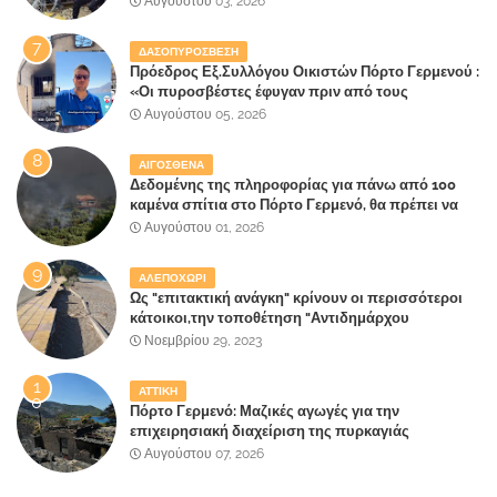
Αυγούστου 03, 2026
ΔΑΣΟΠΥΡΟΣΒΕΣΗ
Πρόεδρος Εξ.Συλλόγου Οικιστών Πόρτο Γερμενού :
«Οι πυροσβέστες έφυγαν πριν από τους
κατοίκους»
Αυγούστου 05, 2026
ΑΙΓΟΣΘΕΝΑ
Δεδομένης της πληροφορίας για πάνω από 100
καμένα σπίτια στο Πόρτο Γερμενό, θα πρέπει να
αναζητηθούν ευθύνες για την ολοσχερή
Αυγούστου 01, 2026
καταστροφή του τελευταίου πνεύμονα, του
επίγειου παραδείσου της Αττικής
ΑΛΕΠΟΧΩΡΙ
Ως "επιτακτική ανάγκη" κρίνουν οι περισσότεροι
κάτοικοι,την τοποθέτηση "Αντιδημάρχου
Παραλιακής Ζώνης" στο Δήμο Μάνδρας-Ειδυλλίας!
Νοεμβρίου 29, 2023
ΑΤΤΙΚΗ
Πόρτο Γερμενό: Μαζικές αγωγές για την
επιχειρησιακή διαχείριση της πυρκαγιάς
ετοιμάζουν οι κάτοικοι!
Αυγούστου 07, 2026