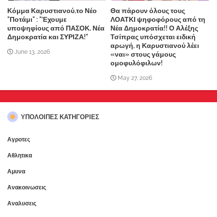
Κόμμα Καρυστιανού,το Νέο
Θα πάρουν όλους τους
"Ποτάμι" : "Έχουμε
ΛΟΑΤΚΙ ψηφοφόρους από τη
υποψηφίους από ΠΑΣΟΚ, Νέα
Νέα Δημοκρατία!! Ο Αλέξης
Δημοκρατία και ΣΥΡΙΖΑ!"
Τσίπρας υπόσχεται ειδική
αρωγή, η Καρυστιανού λέει
June 13, 2026
«ναι» στους γάμους
ομοφυλόφιλων!
May 27, 2026
ΥΠΌΛΟΙΠΕΣ ΚΑΤΗΓΟΡΊΕΣ
Αγροτες
Αθλητικα
Αμυνα
Ανακοινωσεις
Αναλυσεις