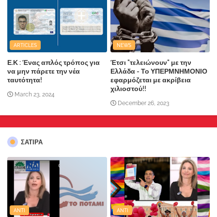
ARTICLES
NEWS
Ε.Κ : Ένας απλός τρόπος για
Έτσι "τελειώνουν" με την
να μην πάρετε την νέα
Ελλάδα - Το ΥΠΕΡΜΝΗΜΟΝΙΟ
ταυτότητα!
εφαρμόζεται με ακρίβεια
χιλιοστού!!
March 23, 2024
December 26, 2023
ΣΑΤΙΡΑ
ANTI
ANTI