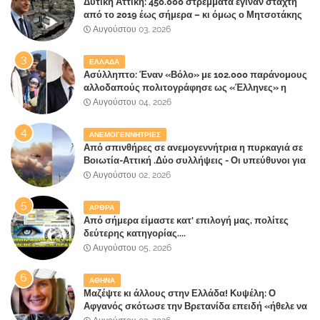
Δυτική Αττική: 450.000 στρέμματα έγιναν στάχτη
από το 2019 έως σήμερα – κι όμως ο Μητσοτάκης
έλαβε 40% και 45% στις εκλογές του 2023,ενώ 50%
Αυγούστου 03, 2026
πήρε στα Βίλλια!!!
ΕΛΛΑΔΑ
Ασύλληπτο: Έναν «Βόλο» με 102.000 παράνομους
αλλοδαπούς πολιτογράφησε ως «Έλληνες» η
κυβέρνηση!
Αυγούστου 04, 2026
ΑΝΕΜΟΓΕΝΝΗΤΡΙΕΣ
Από σπινθήρες σε ανεμογεννήτρια η πυρκαγιά σε
Βοιωτία-Αττική .Δύο συλλήψεις - Οι υπεύθυνοι για
την λάθος διαχείριση της κατάσβεσης θα
Αυγούστου 02, 2026
"πληρώσουν";
ΑΡΘΡΑ
Από σήμερα είμαστε κατ' επιλογή μας, πολίτες
δεύτερης κατηγορίας....
Αυγούστου 05, 2026
ΑΘΗΝΑ
Μαζέψτε κι άλλους στην Ελλάδα! Κυψέλη: Ο
Αφγανός σκότωσε την Βρετανίδα επειδή «ήθελε να
κάνει τη σύντροφό του χριστιανή»