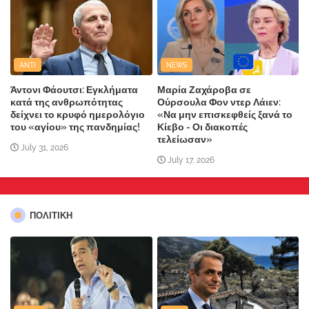
ANTI
NEWS
Άντονι Φάουτσι: Εγκλήματα
Μαρία Ζαχάροβα σε
κατά της ανθρωπότητας
Ούρσουλα Φον ντερ Λάιεν:
δείχνει το κρυφό ημερολόγιο
«Να μην επισκεφθείς ξανά το
του «αγίου» της πανδημίας!
Κίεβο - Οι διακοπές
τελείωσαν»
July 31, 2026
July 17, 2026
ΠΟΛΙΤΙΚΗ