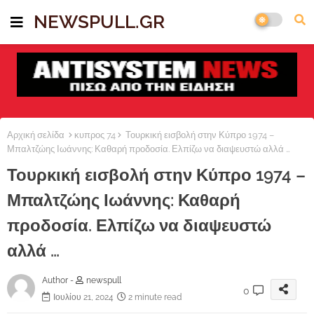
NEWSPULL.GR
Αρχική σελίδα
κυπρος 74
Τουρκική εισβολή στην Κύπρο 1974 –
Μπαλτζώης Ιωάννης: Καθαρή προδοσία. Ελπίζω να διαψευστώ αλλά …
Τουρκική εισβολή στην Κύπρο 1974 –
Μπαλτζώης Ιωάννης: Καθαρή
προδοσία. Ελπίζω να διαψευστώ
αλλά …
Author -
newspull
0
Ιουλίου 21, 2024
2 minute read