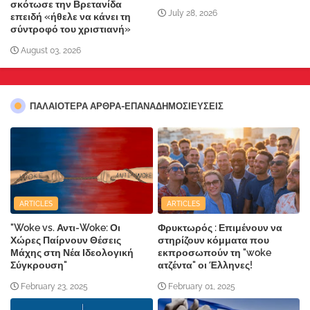
σκότωσε την Βρετανίδα
July 28, 2026
επειδή «ήθελε να κάνει τη
σύντροφό του χριστιανή»
August 03, 2026
ΠΑΛΑΙΟΤΕΡΑ ΑΡΘΡΑ-ΕΠΑΝΑΔΗΜΟΣΙΕΥΣΕΙΣ
ARTICLES
ARTICLES
"Woke vs. Αντι-Woke: Οι
Φρυκτωρός : Επιμένουν να
Χώρες Παίρνουν Θέσεις
στηρίζουν κόμματα που
Μάχης στη Νέα Ιδεολογική
εκπροσωπούν τη "woke
Σύγκρουση"
ατζέντα" οι Έλληνες!
February 23, 2025
February 01, 2025