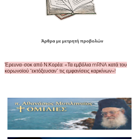
Άρθρα με μετρητή προβολών
Έρευνα-σοκ από Ν.Κορέα: «Τα εμβόλια mRNA κατά του
κορωνοϊού “εκτόξευσαν” τις εμφανίσεις καρκίνων»!