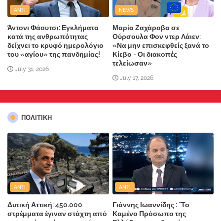
ANTI
NEWS
Άντονι Φάουτσι: Εγκλήματα
Μαρία Ζαχάροβα σε
κατά της ανθρωπότητας
Ούρσουλα Φον ντερ Λάιεν:
δείχνει το κρυφό ημερολόγιο
«Να μην επισκεφθείς ξανά το
του «αγίου» της πανδημίας!
Κίεβο - Οι διακοπές
τελείωσαν»
July 31, 2026
July 17, 2026
ΠΟΛΙΤΙΚΗ
ANTI
ANTI
Δυτική Αττική: 450.000
Γιάννης Ιωαννίδης : "Το
στρέμματα έγιναν στάχτη από
Καμένο Πρόσωπο της