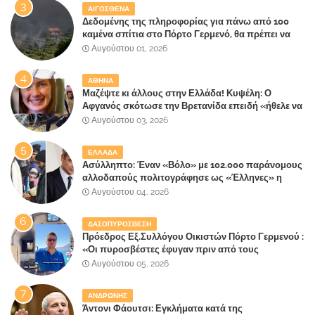
ΑΙΓΟΣΘΕΝΑ
Δεδομένης της πληροφορίας για πάνω από 100
καμένα σπίτια στο Πόρτο Γερμενό, θα πρέπει να
αναζητηθούν ευθύνες για την ολοσχερή
Αυγούστου 01, 2026
καταστροφή του τελευταίου πνεύμονα, του
επίγειου παραδείσου της Αττικής
ΑΘΗΝΑ
Μαζέψτε κι άλλους στην Ελλάδα! Κυψέλη: Ο
Αφγανός σκότωσε την Βρετανίδα επειδή «ήθελε να
κάνει τη σύντροφό του χριστιανή»
Αυγούστου 03, 2026
ΕΛΛΑΔΑ
Ασύλληπτο: Έναν «Βόλο» με 102.000 παράνομους
αλλοδαπούς πολιτογράφησε ως «Έλληνες» η
κυβέρνηση!
Αυγούστου 04, 2026
ΔΑΣΟΠΥΡΟΣΒΕΣΗ
Πρόεδρος Εξ.Συλλόγου Οικιστών Πόρτο Γερμενού :
«Οι πυροσβέστες έφυγαν πριν από τους
κατοίκους»
Αυγούστου 05, 2026
ΑΝΔΡΩΝΗΣ
Άντονι Φάουτσι: Εγκλήματα κατά της