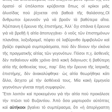
ὁρατοί· οἱ ὑπόλοιποι κρύβονται ὅπως οἱ κρίκοι μιᾶς
ἁλυσίδας ποὺ ῥίχνεται στὰ βαθειὰ τῆς θαλάσσης.Οἱ
ἄνθρωποι ἐρευνοῦν γιὰ νὰ βροῦν τὰ βαθύτερα αἴτια.
Ἀξιέπαινη ἡ ἔρευνα τῆς ἐπιστήμης. Ἀλλ᾿ ὄχι σπάνια ἡ ἔρευνα
γιὰ νὰ βρεθῇ ἡ αἰτία ἀποτυγχάνει· ὁ νοῦς τῶν ἐπιστημόνων
πλανᾶται, λοξοδρομεῖ, πέφτει σὲ λαβύρινθο ἀμφιβολιῶν καὶ
βγάζει σφαλερὰ συμπεράσματα, ποὺ δὲν δίνουν τὴν εἰκόνα
τῆς πραγματικῆς αἰτίας τῶν γεγονότων. Πόσοι π.χ. ἀσθενεῖς
δὲν πεθαίνουν κάθε χρόνο ἀπὸ κακὴ διάγνωσι; ἡ βαθύτερη
αἰτία τῆς ἀσθενείας τους, παρ᾿ ὅλη τὴν ἔρευνα τῆς ἰατρικῆς
ἐπιστήμης, δὲν ἀνακαλύφθηκε· ὡς αἰτία θεωρήθηκε κάτι
ἄλλο, ἄσχετο μὲ τὴν ἀσθένειά τους. Μία κακὴ ἑρμηνεία
γεγονότων γίνεται πηγὴ συμφορῶν.
Ἔτσι λοιπὸν καὶ προκειμένου γιὰ τὴν αἰτία ποὺ προκάλεσε
τὴν πτῶσι τοῦ Βυζαντίου. Ἀπὸ ὅσα μαρτυροῦν αὐτόπτες
καὶ
αὐτήκοοι
βγαίνει τὸ συμπέρασμα, ὅτι «ἡ ἀπερίγραπτη