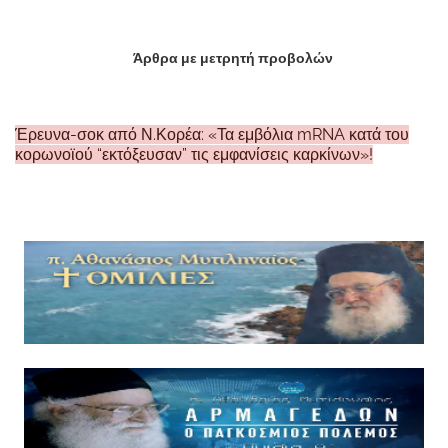
Άρθρα με μετρητή προβολών
Έρευνα-σοκ από Ν.Κορέα: «Τα εμβόλια mRNA κατά του
κορωνοϊού “εκτόξευσαν” τις εμφανίσεις καρκίνων»!