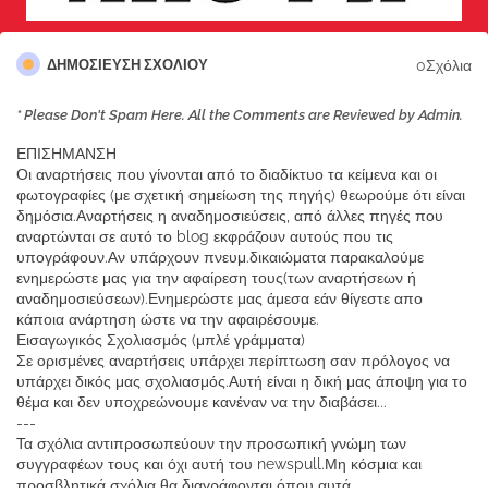
0Σχόλια
ΔΗΜΟΣΊΕΥΣΗ ΣΧΟΛΊΟΥ
* Please Don't Spam Here. All the Comments are Reviewed by Admin.
ΕΠΙΣΗΜΑΝΣΗ
Οι αναρτήσεις που γίνονται από το διαδίκτυο τα κείμενα και οι
φωτογραφίες (με σχετική σημείωση της πηγής) θεωρούμε ότι είναι
δημόσια.Αναρτήσεις η αναδημοσιεύσεις, από άλλες πηγές που
αναρτώνται σε αυτό το blog εκφράζουν αυτούς που τις
υπογράφουν.Αν υπάρχουν πνευμ.δικαιώματα παρακαλούμε
ενημερώστε μας για την αφαίρεση τους(των αναρτήσεων ή
αναδημοσιεύσεων).Ενημερώστε μας άμεσα εάν θίγεστε απο
κάποια ανάρτηση ώστε να την αφαιρέσουμε.
Εισαγωγικός Σχολιασμός (μπλέ γράμματα)
Σε ορισμένες αναρτήσεις υπάρχει περίπτωση σαν πρόλογος να
υπάρχει δικός μας σχολιασμός.Αυτή είναι η δική μας άποψη για το
θέμα και δεν υποχρεώνουμε κανέναν να την διαβάσει...
---
Τα σχόλια αντιπροσωπεύουν την προσωπική γνώμη των
συγγραφέων τους και όχι αυτή του newspull.Μη κόσμια και
προσβλητικά σχόλια θα διαγράφονται όπου αυτά