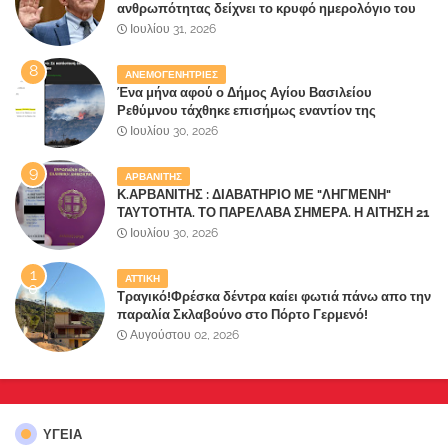
ανθρωπότητας δείχνει το κρυφό ημερολόγιο του
«αγίου» της πανδημίας!
Ιουλίου 31, 2026
ΑΝΕΜΟΓΕΝΗΤΡΙΕΣ
Ένα μήνα αφού ο Δήμος Αγίου Βασιλείου
Ρεθύμνου τάχθηκε επισήμως εναντίον της
καταστροφής του τόπου τους από
Ιουλίου 30, 2026
ανεμογεννήτριες ξεκίνησε να καίγεται
ΑΡΒΑΝΙΤΗΣ
Κ.ΑΡΒΑΝΙΤΗΣ : ΔΙΑΒΑΤΗΡΙΟ ΜΕ "ΛΗΓΜΕΝΗ"
ΤΑΥΤΟΤΗΤΑ. ΤΟ ΠΑΡΕΛΑΒΑ ΣΗΜΕΡΑ. Η ΑΙΤΗΣΗ 21
ΙΟΥΛΙΟΥ, Η ΕΚΔΟΣΗ 23 ΙΟΥΛΙΟΥ
Ιουλίου 30, 2026
ΑΤΤΙΚΗ
Τραγικό!Φρέσκα δέντρα καίει φωτιά πάνω απο την
παραλία Σκλαβούνο στο Πόρτο Γερμενό!
Αδιαφορία καταγγέλουν οι κάτοικοι - Απειλούνται
Αυγούστου 02, 2026
όσα σπίτια δεν κάηκαν!
ΥΓΕΙΑ