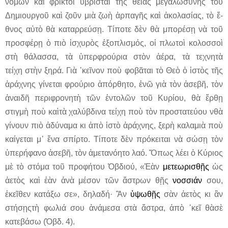
νόμων καὶ φρικτοὶ ὑβρισταὶ τῆς θείας μεγαλωσύνης τοῦ
Δημιουργοῦ καὶ ζοῦν μιὰ ζωὴ ἁρπαγῆς καὶ ἀκολασίας, τὸ ἔ-
θνος αὐτὸ θὰ καταρρεύσῃ. Τίποτε δὲν θὰ μπορέσῃ νὰ τοῦ
προσφέρῃ ὁ πιὸ ἰσχυρὸς ἐξοπλισμός, οἱ πλωτοὶ κολοσσοὶ
στὴ θάλασσα, τὰ ὑπερφρούρια στὸν ἀέρα, τὰ τεχνητὰ
τείχη στὴν ξηρά. Γιὰ ᾽κεῖνον ποὺ φοβᾶται τὸ Θεὸ ὁ ἱστὸς τῆς
ἀράχνης γίνεται φρούριο ἀπόρθητο, ἐνῶ γιὰ τὸν ἀσεβῆ, τὸν
ἀναιδῆ περιφρονητὴ τῶν ἐντολῶν τοῦ Κυρίου, θὰ ἔρθῃ
στιγμὴ ποὺ καὶτὰ χαλύβδινα τείχη ποὺ τὸν προστατεύου νθὰ
γίνουν πιὸ ἀδύναμα κι ἀπὸ ἱστὸ ἀράχνης, ξερὴ καλαμιὰ ποὺ
καίγεται μ᾽ ἕνα σπίρτο. Τίποτε δὲν πρόκειται νὰ σώσῃ τὸν
ὑπερήφανο ἀσεβῆ, τὸν ἀμετανόητο λαό. Ὅπως λέει ὁ Κύριος
μὲ τὸ στόμα τοῦ προφήτου Ὀβδιού, «Ἐὰν
μετεωρισθῇς
ὡς
ἀετὸς καὶ ἐὰν ἀνὰ μέσον τῶν ἄστρων θῇς
νοσσιάν
σου,
ἐκεῖθεν κατάξω σε», δηλαδή· Ἂν
ὑψωθῇς
σὰν ἀετὸς κι ἂν
στήσῃςτὴ φωλιά σου ἀνάμεσα στὰ ἄστρα, ἀπὸ ᾽κεῖ θὰσὲ
κατεβάσω (Ὀβδ. 4).