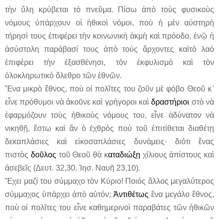
τὴν ὕλη κρύβεται τὸ πνεῦμα. Πίσω ἀπὸ τοὺς φυσικοὺς
νόμους ὑπάρχουν οἱ ἠθικοὶ νόμοι, ποὺ ἡ μὲν αὐστηρὴ
τήρησί τους ἐπιφέρει τὴν κοινωνικὴ ἀκμὴ καὶ πρόοδο, ἐνῷ ἡ
ἀσύστολη παράβασί τους ἀπὸ τοὺς ἄρχοντες καὶτὸ λαὸ
ἐπιφέρει τὴν ἐξασθένησι, τὸν ἐκφυλισμὸ καὶ τὸν
ὁλοκληρωτικὸ ὄλεθρο τῶν ἐθνῶν.
Ἕνα μικρὸ ἔθνος, ποὺ οἱ πολῖτες του ζοῦν μὲ φόβο Θεοῦ κ᾽
εἶνε πρόθυμοι νὰ ἀκοῦνε καὶ γρήγοροι καὶ
δραστήριοι
στὸ νὰ
ἐφαρμόζουν τοὺς ἠθικοὺς νόμους του, εἶνε ἀδύνατον νὰ
νικηθῇ, ἔστω καὶ ἂν ὁ ἐχθρὸς ποὺ τοῦ ἐπιτίθεται διαθέτῃ
δεκαπλάσιες καὶ εἰκοσαπλάσιες δυνάμεις· διότι ἕνας
πιστὸς
δοῦλος
τοῦ Θεοῦ θὰ κ
αταδιώξῃ
χίλιους ἀπίστους καὶ
ἀσεβεῖς (Δευτ. 32,30. Ἰησ. Ναυῆ 23,10).
Ἔχει μαζί του σύμμαχο τὸν Κύριο! Ποιός ἄλλος μεγαλύτερος
σύμμαχος ὑπάρχει ἀπὸ αὐτόν;
Ἀντιθέτως
ἕνα μεγάλο ἔθνος,
ποὺ οἱ πολῖτες του εἶνε καθημερινοὶ παραβάτες τῶν ἠθικῶν