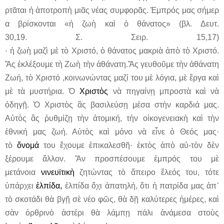
ρτᾶται
ἡ
ἀποτροπὴ
μιᾶς
νέας
συμφορᾶς
.
Ἐμπρός
μας
σήμερ
α
βρίσκονται
«
ἡ
ζωὴ
καὶ
ὁ
θάνατος
» (
βλ
.
Δευτ
.
30,19.
Σ
.
Σειρ
. 15,17)
·
ἡ
ζωὴ
μαζὶ
μὲ
τὸ
Χριστό
,
ὁ
θάνατος
μακριὰ ἀπὸ τὸ Χριστό.
Ἂς ἐκλέξουμε τὴ Ζωὴ τὴν ἀθάνατη.Ἂς γευθοῦμε τὴν ἀθάνατη
Ζωή, τὸ Χριστό ,κοινωνώντας μαζί του μὲ λόγια, μὲ ἔργα καὶ
μὲ τὰ μυστήρια. Ὁ
Χριστὸς
νὰ πηγαίνῃ μπροστὰ καὶ νὰ
ὁδηγῇ. Ὁ Χριστὸς ἂς βασιλεύσῃ μέσα στὴν καρδιά μας.
Αὐτὸς ἂς ῥυθμίζῃ τὴν ἀτομική, τὴν οἰκογενειακὴ καὶ τὴν
ἐθνική μας ζωή. Αὐτὸς καὶ μόνο νὰ εἶνε ὁ Θεός μας·
τὸ
ὄνομά
του ἔχουμε ἐπικαλεσθῆ· ἐκτὸς ἀπὸ αὐ-τὸν δὲν
ξέρουμε ἄλλον. Ἂν προσπέσουμε ἐμπρός του μὲ
μετάνοια
νινευϊτικὴ
ζητώντας τὸ ἄπειρο ἔλεός του, τότε
ὑπάρχει
ἐλπίδα,
ἐλπίδα ὄχι ἀπατηλή, ὅτι ἡ πατρίδα μας ἀπ᾽
τὸ σκοτάδι θὰ βγῇ σὲ νέο φῶς, θὰ δῇ καλύτερες ἡμέρες, καὶ
σὰν ὀρθρινὸ ἀστέρι θὰ λάμπῃ πάλι ἀνάμεσα στοὺς