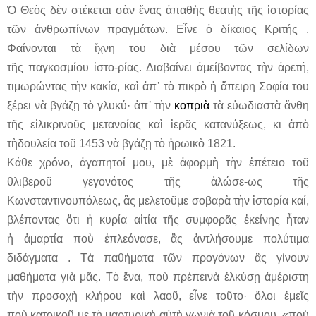
Ὁ Θεὸς δὲν στέκεται σὰν ἕνας ἀπαθὴς θεατὴς τῆς ἱστορίας
τῶν ἀνθρωπίνων πραγμάτων. Εἶνε
ὁ δίκαιος Κριτής
.
Φαίνονται τὰ ἴχνη του διὰ μέσου τῶν σελίδων
τῆς παγκοσμίου ἱστο-ρίας. Διαβαίνει ἀμείβοντας τὴν ἀρετή,
τιμωρώντας τὴν κακία, καὶ ἀπ᾽ τὸ πικρὸ ἡ ἄπειρη Σοφία του
ξέρει νὰ βγάζῃ τὸ γλυκύ· ἀπ᾽ τὴν
κοπριὰ
τὰ εὐωδιαστὰ ἄνθη
τῆς εἰλικρινοῦς μετανοίας καὶ ἱερᾶς κατανύξεως, κι ἀπὸ
τὴδουλεία τοῦ 1453 νὰ βγάζῃ τὸ ἡρωικὸ 1821.
Κάθε χρόνο, ἀγαπητοί μου, μὲ ἀφορμὴ τὴν ἐπέτειο τοῦ
θλιβεροῦ γεγονότος τῆς ἁλώσε-ως τῆς
Κωνσταντινουπόλεως, ἂς μελετοῦμε σοβαρὰ τὴν ἱστορία καί,
βλέποντας ὅτι ἡ κυρία αἰτία τῆς συμφορᾶς ἐκείνης ἦταν
ἡ ἁμαρτία ποὺ ἐπλεόνασε, ἂς ἀντλήσουμε πολύτιμα
διδάγματα . Τὰ παθήματα τῶν προγόνων ἂς γίνουν
μαθήματα γιὰ μᾶς. Τὸ ἕνα, ποὺ πρέπεινὰ ἑλκύσῃ ἀμέριστη
τὴν προσοχὴ κλήρου καὶ λαοῦ, εἶνε τοῦτο· ὅλοι ἐμεῖς
ποὺ κατοικοῦ με τὴ μαρτυρικὴ αὐτὴ γωνιὰ τοῦ κόσμου, «ποὺ