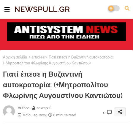
NEWSPULL.GR
Αρχική σελίδα
articles
Γιατί έπεσε η Βυζαντινή αυτοκρατορία;
(+Μητροπολίτου Φλωρίνης Αυγουστίνου Καντιώτου)
Γιατί έπεσε η Βυζαντινή
αυτοκρατορία; (+Μητροπολίτου
Φλωρίνης Αυγουστίνου Καντιώτου)
Author -
newspull
0
Μαΐου 29, 2024
6 minute read