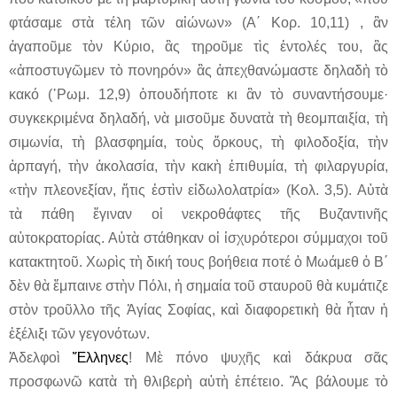
φτάσαμε στὰ τέλη τῶν αἰώνων» (Α΄ Κορ. 10,11) , ἂν
ἀγαποῦμε τὸν Κύριο, ἂς τηροῦμε τὶς ἐντολές του, ἂς
«ἀποστυγῶμεν τὸ πονηρόν» ἂς ἀπεχθανώμαστε δηλαδὴ τὸ
κακό (῾Ρωμ. 12,9) ὁπουδήποτε κι ἂν τὸ συναντήσουμε·
συγκεκριμένα δηλαδή, νὰ μισοῦμε δυνατὰ τὴ θεομπαιξία, τὴ
σιμωνία, τὴ βλασφημία, τοὺς ὅρκους, τὴ φιλοδοξία, τὴν
ἁρπαγή, τὴν ἀκολασία, τὴν κακὴ ἐπιθυμία, τὴ φιλαργυρία,
«τὴν πλεονεξίαν, ἥτις ἐστὶν εἰδωλολατρία» (Κολ. 3,5). Αὐτὰ
τὰ πάθη ἔγιναν οἱ νεκροθάφτες τῆς Βυζαντινῆς
αὐτοκρατορίας. Αὐτὰ στάθηκαν οἱ ἰσχυρότεροι σύμμαχοι τοῦ
κατακτητοῦ. Χωρὶς τὴ δική τους βοήθεια ποτέ ὁ Μωάμεθ ὁ Β΄
δὲν θὰ ἔμπαινε στὴν Πόλι, ἡ σημαία τοῦ σταυροῦ θὰ κυμάτιζε
στὸν τροῦλλο τῆς Ἁγίας Σοφίας, καὶ διαφορετικὴ θὰ ἦταν ἡ
ἐξέλιξι τῶν γεγονότων.
Ἀδελφοὶ
Ἕλληνες
! Μὲ πόνο ψυχῆς καὶ δάκρυα σᾶς
προσφωνῶ κατὰ τὴ θλιβερὴ αὐτὴ ἐπέτειο. Ἂς βάλουμε τὸ