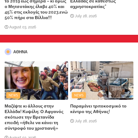
το 2019 έως σήμερα – κι όμως
Ελλάδας σε καθεστώς
ο Μητσοτάκης έλαβε 40% και
αχρηστοκρατίας"
45% στις εκλογές του 2023,ενώ
July 28, 2026
50% πήρε στα Βίλλια!!!
August 03, 2026
ΑΘΗΝΑ
NEWS
NEWS
Μαζέψτε κι άλλους στην
Παραμένει τριτοκοσμικό το
Ελλάδα! Κυψέλη: Ο Αφγανός
κέντρο της Αθήνας!
σκότωσε την Βρετανίδα
July 28, 2026
επειδή «ήθελε να κάνει τη
σύντροφό του χριστιανή»
August 03, 2026