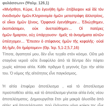
φυλάσσων» (Ψαλμ. 126,1)
«Μνήσθητι, Κύριε, ὅ,τι ἐγενήθη ἡμῖν· ἐπίβλεψον καὶ ἰδὲ τὸν
ὀνειδισμὸν ἡμῶν.Κληρονομία ἡμῶν μετεστράφη ἀλλοτρίοις,
οἱ οἶκοι ἡμῶν ξένοις. Ὀρφανοὶ ἐγενήθημεν… Ἐδιώχθημεν,
ἐκοπιάσαμεν, οὐκ ἀνεπαύθημεν… Οἱ πατέρες
ἡμῶν ἥμαρτον, οὐχ ὑπάρχουσιν· ἡμεῖς τὰ ἀνομήματα αὐτῶν
ὑπέσχομεν… Ἔπεσεν ὁ στέφανος ἡμῶν τῆς κεφαλῆς· οὐαὶ
δὴ ἡμῖν, ὅτι ἡμάρτομεν» (Θρ. Ἰερ. 5,1-2,5,7,16)
Τίποτε, ἀγαπητοί μου, δὲν εἶνε τυχαῖο στὸν κόσμο. Οὔτε μιὰ
σταγόνα νεροῦ οὔτε ἕναφύλλο ἀπὸ τὰ δέντρα δὲν πέφτει
χωρὶς κάποια αἰτία. Κάθε πρᾶγμα ἢ γεγονὸς ἔχει τὴν αἰτία
του. Ὁ νόμος τῆς αἰτιότητος εἶνε παγκόσμιος.
Ἡ αἰτία ἐπιφέρει ἀποτέλεσμα , καὶ τὸ ἀποτέλεσμα
προϋποθέτει αἰτία, καὶ τὸ ἀποτέλεσμα γίνεται αἰτία ἑνὸς νέου
ἀποτελέσματος. Δημιουργεῖται ἔτσι μία μακρὰ ἁλυσίδα ἀπὸ
αἰτίες καὶ ἀποτελέσματα, ποὺ ἐλάχιστοι μόνο κρίκοι της εἶνε