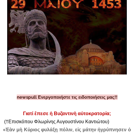
newspull Ενεργοποιήστε τις ειδοποιήσεις μας!!
Γιατί ἔπεσε ἡ Βυζαντινὴ αὐτοκρατορία;
(†Επισκόπου Φλωρίνης Αυγουστίνου Καντιώτου)
«Ἐὰν μὴ Κύριος φυλάξῃ πόλιν, εἰς μάτην ἠγρύπνησεν ὁ