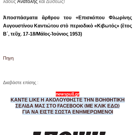
λαοὺς
Ἀνατολῆς
καὶ Δύσεως!
Ἀποσπάσματα ἄρθρου του +Επισκόπου Φλωρίνης
Αυγουστίνου Καντιώτου στὸ περιοδικὸ «Κιβωτός» (ἔτος
Β΄, τεῦχ. 17-18/Μάϊος-Ἰούνιος 1953)
Πηγη
Διαβάστε επίσης :
newspull.gr
ΚΑΝΤΕ LIKE Η ΑΚΟΛΟΥΘΗΣΤΕ ΤΗΝ ΒΟΗΘΗΤΙΚΗ
ΣΕΛΙΔΑ ΜΑΣ ΣΤΟ FACEBOOK (ΜΕ ΚΛΙΚ ΕΔΩ)
ΓΙΑ ΝΑ ΕΙΣΤΕ ΣΩΣΤΑ ΕΝΗΜΕΡΩΜΕΝΟΙ