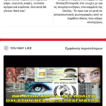
γάμο, ευγενείς κυρίες, νεότατα
Οινόης!Ρεπορτάζ στο zougla.gr για
pp
αγόρια καί κορίτσια, όλα αυτά θά
τις ανεμογεννήτριες στα καμμένα της
γίνουν δικά σας"
Οινόης -Το πριν και το μετά σε
αποκαλυπτικές φωτογραφίες από το
παρθένο δάσος που κάηκε
ολοσχερώς
YOU MAY LIKE
Εμφάνιση περισσότερων