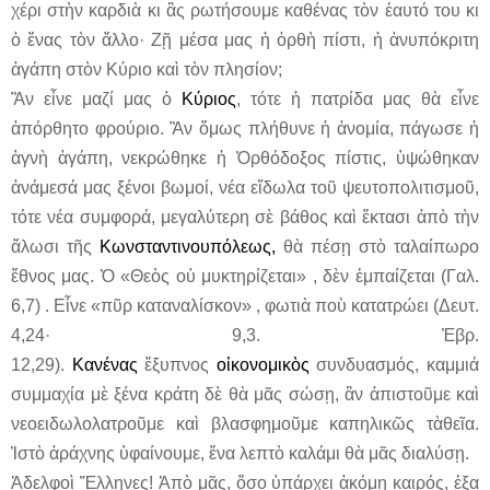
χέρι στὴν καρδιὰ κι ἂς ρωτήσουμε καθένας τὸν ἑαυτό του κι
ὁ ἕνας τὸν ἄλλο· Ζῇ μέσα μας ἡ ὀρθὴ πίστι, ἡ ἀνυπόκριτη
ἀγάπη στὸν Κύριο καὶ τὸν πλησίον;
Ἂν εἶνε μαζί μας ὁ
Κύριος
, τότε ἡ πατρίδα μας θὰ εἶνε
ἀπόρθητο φρούριο. Ἂν ὅμως πλήθυνε ἡ ἀνομία, πάγωσε ἡ
ἁγνὴ ἀγάπη, νεκρώθηκε ἡ Ὀρθόδοξος πίστις, ὑψώθηκαν
ἀνάμεσά μας ξένοι βωμοί, νέα εἴδωλα τοῦ ψευτοπολιτισμοῦ,
τότε νέα συμφορά, μεγαλύτερη σὲ βάθος καὶ ἔκτασι ἀπὸ τὴν
ἅλωσι τῆς
Κωνσταντινουπόλεως,
θὰ πέσῃ στὸ ταλαίπωρο
ἔθνος μας. Ὁ «Θεὸς οὐ μυκτηρίζεται» , δὲν ἐμπαίζεται (Γαλ.
6,7) . Εἶνε «πῦρ καταναλίσκον» , φωτιὰ ποὺ κατατρώει (Δευτ.
4,24· 9,3. Ἑβρ.
12,29).
Κανένας
ἔξυπνος
οἰκονομικὸς
συνδυασμός, καμμιά
συμμαχία μὲ ξένα κράτη δὲ θὰ μᾶς σώσῃ, ἂν ἀπιστοῦμε καὶ
νεοειδωλολατροῦμε καὶ βλασφημοῦμε καπηλικῶς τὰθεῖα.
Ἱστὸ ἀράχνης ὑφαίνουμε, ἕνα λεπτὸ καλάμι θὰ μᾶς διαλύσῃ.
Ἀδελφοὶ
Ἕλληνες
!
Ἀπὸ
μᾶς
,
ὅσο
ὑπάρχει
ἀκόμη
καιρός
,
ἐξα