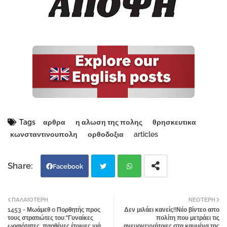
Tags
αρθρα
η αλωση της πολης
θρησκευτικα
κωνσταντινουπολη
ορθοδοξια
articles
Facebook
Twi
Wh
ΠΑΛΑΙΌΤΕΡΗ
ΝΕΌΤΕΡΗ
1453 - Μωάμεθ o Πορθητής προς
Δεν μιλάει κανείς!!Νέο βίντεο απο
tter
atsa
τους στρατιώτες του:"Γυναίκες
πολίτη που μετράει τις
ωραιότατες, παρθένες έτοιμες γιά
ανεμογεννήτριες στα καμμένα της