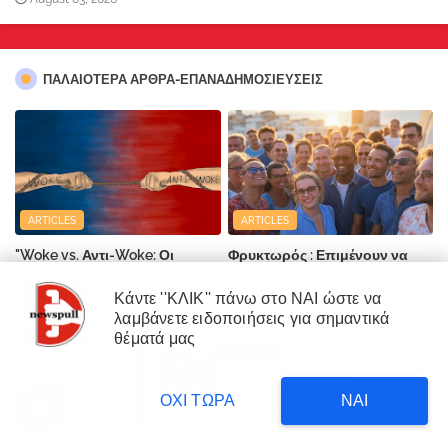
ΠΑΛΑΙΟΤΕΡΑ ΑΡΘΡΑ-ΕΠΑΝΑΔΗΜΟΣΙΕΥΣΕΙΣ
ARTICLES
ARTICLES
"Woke vs. Αντι-Woke: Οι
Φρυκτωρός : Επιμένουν να
Χώρες Παίρνουν Θέσεις
στηρίζουν κόμματα που
Μάχης στη Νέα Ιδεολογική
εκπροσωπούν τη "woke
Κάντε ''ΚΛΙΚ'' πάνω στο ΝΑΙ ώστε να
Σύγκρουση"
ατζέντα" οι Έλληνες!
λαμβάνετε ειδοποιήσεις για σημαντικά
×
θέματά μας
February 23, 2025
February 01, 2025
Our website uses cookies to enhance your experience.
Learn
ΔΙΑΒΑΣΤΕ
More
Δυτική Αττική: 450.000
3
στρέμματα έγιναν στάχτη επι
ΟΧΙ ΤΩΡΑ
ΝΑΙ
κυβέρνησης Μητσοτάκη!
Accept !