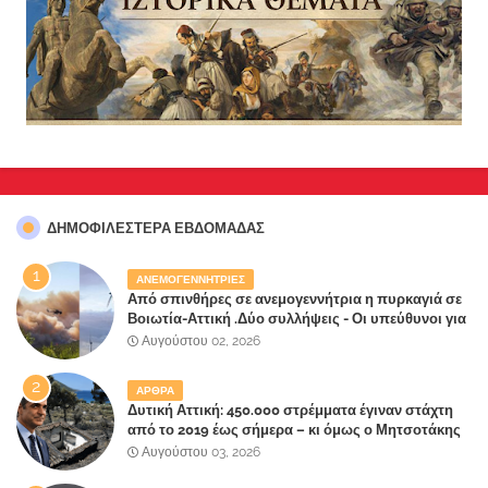
ΔΗΜΟΦΙΛΈΣΤΕΡΑ ΕΒΔΟΜΆΔΑΣ
ΑΝΕΜΟΓΕΝΝΗΤΡΙΕΣ
Από σπινθήρες σε ανεμογεννήτρια η πυρκαγιά σε
Βοιωτία-Αττική .Δύο συλλήψεις - Οι υπεύθυνοι για
την λάθος διαχείριση της κατάσβεσης θα
Αυγούστου 02, 2026
"πληρώσουν";
ΑΡΘΡΑ
Δυτική Αττική: 450.000 στρέμματα έγιναν στάχτη
από το 2019 έως σήμερα – κι όμως ο Μητσοτάκης
έλαβε 40% και 45% στις εκλογές του 2023,ενώ 50%
Αυγούστου 03, 2026
πήρε στα Βίλλια!!!