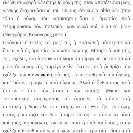
ἐκείνη συμφορὰ δὲν ἐπῆλθε μόνη της· ἦταν ἀποτέλεσμα μιᾶς
γενικῆς ἐξαχρειώσεως τοῦ ἔθνους, ὅτι κυρία αἰτία δὲν ἦταν
τόσο ἡ δύναμι τοῦ κατακτητοῦ ὅσο οἱ ἁμαρτίες ποὺ
πλημμύρισαν τὸν πολιτικό, κοινωνικὸ καὶ ἰδιωτικὸ βίο»
(Νικηφόρος Καλογερᾶς μτφρ.) .
Πράγματι ἡ Πόλις καὶ μαζί της ἡ Βυζαντινὴ αὐτοκρατορία
ἔπεσε γιὰ τὶς ἁμαρτίες τῶν κατοίκων της .Μπορεῖ ὁ μαθητὴς
τῆς σχολῆς τοῦ ἱστορικοῦ ὑλισμοῦ (σύμφωνα μὲ τὴν ὁποία
μόνο
ὁοἰκονομικὸς παράγων εἶνε ἐκεῖνος ποὺ ῥυθμίζει τὴν
ἐξέλιξι τῶν
κοινωνιῶ
ν), νὰ μᾶς εἰρω
νευθῇ γιὰ τὴν ἀφελῆ,
κατ᾿ αὐτόν, ἑρμηνεία ποὺ δίνουμε. Ἀλλὰ ὁ ἄνθρωπος ποὺ
ἀποκλείει ἀπὸ τὴν ἱστορία τὴν ὕπαρξι ἠθικοῦ καὶ
πνευματικοῦ παράγοντος καὶ ἀποδίδει τὰ πάντα στὴ
συστολὴ ἢ διαστολὴ τοῦ στομάχου καὶ Θεὸ ἔχει τὴν ὕλη,
αὐτὸς μυωπάζει καὶ δὲν μπορεῖ νὰ δῇ τὰ ἀπώτερα αἴτια
καὶ τοὺς παράγοντες ἐκείνους ποὺ ἡ ἐπίδρασί τους στὴν
ἐξέλιξι τῶν ἀνθρωπίνων κοινωνιῶν εἶνε τεραστία. Πίσω ἀπὸ