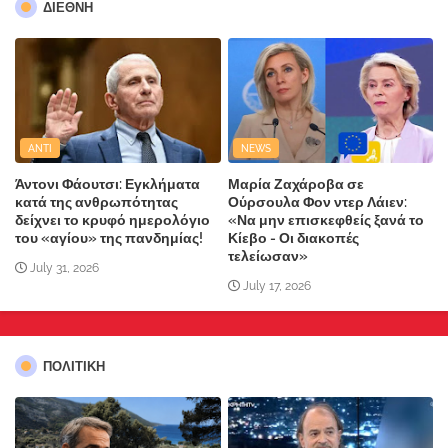
ΔΙΕΘΝΗ
ANTI
NEWS
Άντονι Φάουτσι: Εγκλήματα
Μαρία Ζαχάροβα σε
κατά της ανθρωπότητας
Ούρσουλα Φον ντερ Λάιεν:
δείχνει το κρυφό ημερολόγιο
«Να μην επισκεφθείς ξανά το
του «αγίου» της πανδημίας!
Κίεβο - Οι διακοπές
τελείωσαν»
July 31, 2026
July 17, 2026
ΠΟΛΙΤΙΚΗ