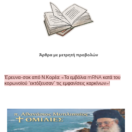
Άρθρα με μετρητή προβολών
Έρευνα-σοκ από Ν.Κορέα: «Τα εμβόλια mRNA κατά του
κορωνοϊού “εκτόξευσαν” τις εμφανίσεις καρκίνων»!