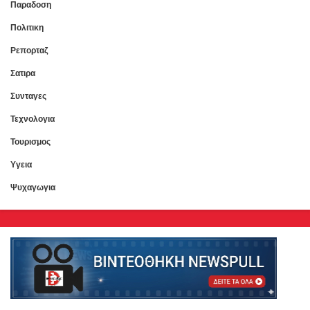
Παραδοση
Πολιτικη
Ρεπορταζ
Σατιρα
Συνταγες
Τεχνολογια
Τουρισμος
Υγεια
Ψυχαγωγια