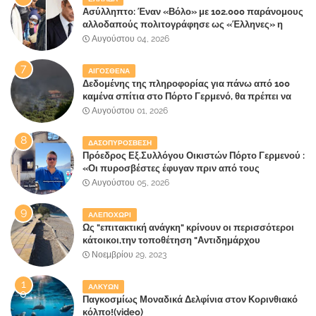
Ασύλληπτο: Έναν «Βόλο» με 102.000 παράνομους
αλλοδαπούς πολιτογράφησε ως «Έλληνες» η
κυβέρνηση!
Αυγούστου 04, 2026
ΑΙΓΟΣΘΕΝΑ
Δεδομένης της πληροφορίας για πάνω από 100
καμένα σπίτια στο Πόρτο Γερμενό, θα πρέπει να
αναζητηθούν ευθύνες για την ολοσχερή
Αυγούστου 01, 2026
καταστροφή του τελευταίου πνεύμονα, του
επίγειου παραδείσου της Αττικής
ΔΑΣΟΠΥΡΟΣΒΕΣΗ
Πρόεδρος Εξ.Συλλόγου Οικιστών Πόρτο Γερμενού :
«Οι πυροσβέστες έφυγαν πριν από τους
κατοίκους»
Αυγούστου 05, 2026
ΑΛΕΠΟΧΩΡΙ
Ως "επιτακτική ανάγκη" κρίνουν οι περισσότεροι
κάτοικοι,την τοποθέτηση "Αντιδημάρχου
Παραλιακής Ζώνης" στο Δήμο Μάνδρας-Ειδυλλίας!
Νοεμβρίου 29, 2023
ΑΛΚΥΩΝ
Παγκοσμίως Μοναδικά Δελφίνια στον Κορινθιακό
κόλπο!(video)