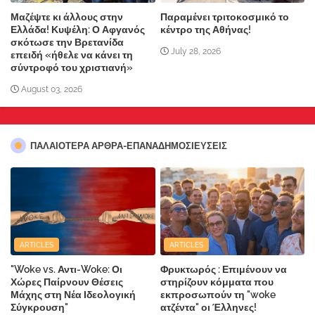
Μαζέψτε κι άλλους στην
Παραμένει τριτοκοσμικό το
Ελλάδα! Κυψέλη: Ο Αφγανός
κέντρο της Αθήνας!
σκότωσε την Βρετανίδα
July 28, 2026
επειδή «ήθελε να κάνει τη
σύντροφό του χριστιανή»
August 03, 2026
ΠΑΛΑΙΟΤΕΡΑ ΑΡΘΡΑ-ΕΠΑΝΑΔΗΜΟΣΙΕΥΣΕΙΣ
ARTICLES
ARTICLES
"Woke vs. Αντι-Woke: Οι
Φρυκτωρός : Επιμένουν να
Χώρες Παίρνουν Θέσεις
στηρίζουν κόμματα που
Μάχης στη Νέα Ιδεολογική
εκπροσωπούν τη "woke
Σύγκρουση"
ατζέντα" οι Έλληνες!