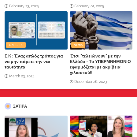
February 23, 2025
February 01, 2025
ARTICLES
NEWS
Ε.Κ : Ένας απλός τρόπος για
Έτσι "τελειώνουν" με την
να μην πάρετε την νέα
Ελλάδα - Το ΥΠΕΡΜΝΗΜΟΝΙΟ
ταυτότητα!
εφαρμόζεται με ακρίβεια
χιλιοστού!!
March 23, 2024
December 26, 2023
ΣΑΤΙΡΑ