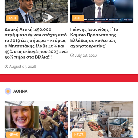
ANTI
ANTI
Δυτική Αττική: 450.000
Γιάννης Ιωαννίδης : "Το
στρέμματα έγιναν στάχτη από
Καμένο Πρόσωπο της
το 2019 έως σήμερα – κι όμως
Ελλάδας σε καθεστώς
ο Μητσοτάκης έλαβε 40% και
αχρηστοκρατίας"
45% στις εκλογές του 2023,ενώ
July 28, 2026
50% πήρε στα Βίλλια!!!
August 03, 2026
ΑΘΗΝΑ
NEWS
NEWS