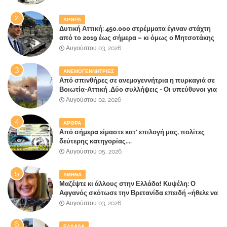
ΑΡΘΡΑ
Δυτική Αττική: 450.000 στρέμματα έγιναν στάχτη
από το 2019 έως σήμερα – κι όμως ο Μητσοτάκης
έλαβε 40% και 45% στις εκλογές του 2023,ενώ 50%
Αυγούστου 03, 2026
πήρε στα Βίλλια!!!
ΑΝΕΜΟΓΕΝΝΗΤΡΙΕΣ
Από σπινθήρες σε ανεμογεννήτρια η πυρκαγιά σε
Βοιωτία-Αττική .Δύο συλλήψεις - Οι υπεύθυνοι για
την λάθος διαχείριση της κατάσβεσης θα
Αυγούστου 02, 2026
"πληρώσουν";
ΑΡΘΡΑ
Από σήμερα είμαστε κατ' επιλογή μας, πολίτες
δεύτερης κατηγορίας....
Αυγούστου 05, 2026
ΑΘΗΝΑ
Μαζέψτε κι άλλους στην Ελλάδα! Κυψέλη: Ο
Αφγανός σκότωσε την Βρετανίδα επειδή «ήθελε να
κάνει τη σύντροφό του χριστιανή»
Αυγούστου 03, 2026
ΕΛΛΑΔΑ