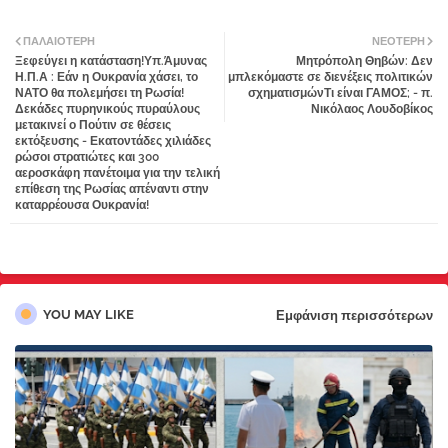
Twi
Wh
ΠΑΛΑΙΌΤΕΡΗ
ΝΕΌΤΕΡΗ
Ξεφεύγει η κατάσταση!Υπ.Άμυνας
Μητρόπολη Θηβών: Δεν
tter
atsa
Η.Π.Α : Εάν η Ουκρανία χάσει, το
μπλεκόμαστε σε διενέξεις πολιτικών
ΝΑΤΟ θα πολεμήσει τη Ρωσία!
σχηματισμώνΤι είναι ΓΑΜΟΣ; - π.
Δεκάδες πυρηνικούς πυραύλους
Νικόλαος Λουδοβίκος
pp
μετακινεί ο Πούτιν σε θέσεις
εκτόξευσης - Εκατοντάδες χιλιάδες
ρώσοι στρατιώτες και 300
αεροσκάφη πανέτοιμα για την τελική
επίθεση της Ρωσίας απέναντι στην
καταρρέουσα Ουκρανία!
YOU MAY LIKE
Εμφάνιση περισσότερων