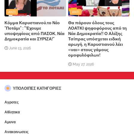
ANTI
ANTI
Κόμμα Καρυστιανού,το Νέο
Θα πάρουν όλους τους
"Ποτάμι" : "Έχουμε
ΛΟΑΤΚΙ ψηφοφόρους από τη
υποψηφίους από ΠΑΣΟΚ, Νέα
Νέα Δημοκρατία!! Ο Αλέξης
Δημοκρατία και ΣΥΡΙΖΑ!"
Τσίπρας υπόσχεται ειδική
αρωγή, η Καρυστιανού λέει
June 13, 2026
«ναι» στους γάμους
ομοφυλόφιλων!
May 27, 2026
ΥΠΌΛΟΙΠΕΣ ΚΑΤΗΓΟΡΊΕΣ
Αγροτες
Αθλητικα
Αμυνα
Ανακοινωσεις