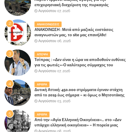
επιχειρησιακή διαχείριση της πυρκαγιάς
ετοιμάζουν οι κάτοικοι!
Αυγούστου 07, 2026
ΑΝΑΚΟΙΝΩΣΕΙΣ
ΑΝΑΚΟΙΝΩΣΗ : Μετά από μαζικές ενστάσεις
αναγνωστών μας, το site μας επανήλθε!
Αυγούστου 06, 2026
ΑΠΟΨΗ
Τσίπρας : «Δεν είναι η ώρα να αποδοθούν ευθύνες
για τις φωτιές»-Ο καλύτερος σύμμαχος του
Μητσοτάκη
Αυγούστου 07, 2026
ΑΡΘΡΑ
Δυτική Αττική: 450.000 στρέμματα έγιναν στάχτη
από το 2019 έως σήμερα – κι όμως ο Μητσοτάκης
έλαβε 40% και 45% στις εκλογές του 2023,ενώ 50%
Αυγούστου 03, 2026
πήρε στα Βίλλια!!!
ΑΡΘΡΑ
Από την «Αγία Ελληνική Οικογένεια»… στο «Δεν
υπάρχει ελληνική οικογένεια» – Η πορεία μιας
κοινωνίας που κινδυνεύει να ξεχάσει ποια είναι
Αυγούστου 08, 2026