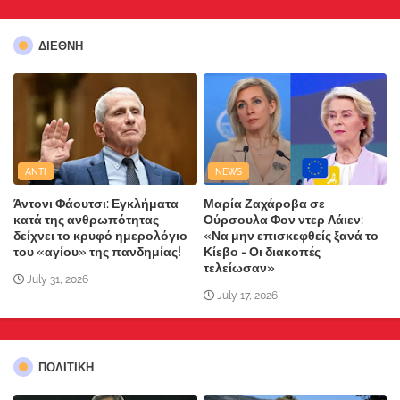
ΔΙΕΘΝΗ
ANTI
NEWS
Άντονι Φάουτσι: Εγκλήματα
Μαρία Ζαχάροβα σε
κατά της ανθρωπότητας
Ούρσουλα Φον ντερ Λάιεν:
δείχνει το κρυφό ημερολόγιο
«Να μην επισκεφθείς ξανά το
του «αγίου» της πανδημίας!
Κίεβο - Οι διακοπές
τελείωσαν»
July 31, 2026
July 17, 2026
ΠΟΛΙΤΙΚΗ