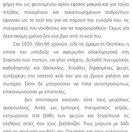
φήμη του ως φωτισμένου αγίου έφτασε μακριά και για τούτο
πλήθος πονεμένων και ταλαιπωρημένων ανθρώπων
έφταναν ως το κελί του για να πάρουν την ευλογία του, τις
πνευματικές του νουθεσίες και να παρηγορηθούν. Όμως για
δέκα ακόμη χρόνια δεν είχε βγει από το κελί του.
Στα 1825, ήδη 66 χρονών, είδε σε όραμα τη Θεοτόκο, η
οποία του υπόδειξε να αφιερωθεί ολοκληρωτικά στη
διακονία των πιστών, να γίνει στάρετς, δηλαδή πνευματικός
καθοδηγητής και δάσκαλος. Χιλιάδες διψασμένες ψυχές
συνέρρεαν στο ταπεινό κελί του για να βρουν γαλήνη και
σωτηρία. Όσοι δε μπορούσαν να πάνε αυτοπροσώπως
επικοινωνούσαν με επιστολές.
Δεν απόπαιρνε κανέναν, ούτε τους μεγάλους
αμαρτωλούς. Αλλά, ως έμπειρος πνευματικός ιατρός,
εισχωρούσε στα βάθη των ψυχών και ξετρύπωνε τις
ολέθριες αιτίες που τους βασάνιζαν. Τους μύρωνε με λάδι
από το ακοίμητο κανδήλι της Παναγίας και τους ευλογούσε.