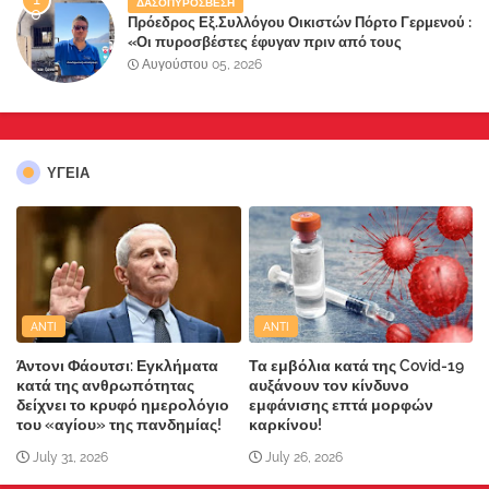
ΔΑΣΟΠΥΡΟΣΒΕΣΗ
Πρόεδρος Εξ.Συλλόγου Οικιστών Πόρτο Γερμενού :
«Οι πυροσβέστες έφυγαν πριν από τους
κατοίκους»
Αυγούστου 05, 2026
ΥΓΕΙΑ
ANTI
ANTI
Άντονι Φάουτσι: Εγκλήματα
Τα εμβόλια κατά της Covid-19
κατά της ανθρωπότητας
αυξάνουν τον κίνδυνο
δείχνει το κρυφό ημερολόγιο
εμφάνισης επτά μορφών
του «αγίου» της πανδημίας!
καρκίνου!
July 31, 2026
July 26, 2026