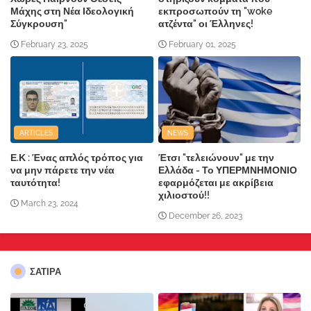
Μάχης στη Νέα Ιδεολογική
εκπροσωπούν τη "woke
Σύγκρουση"
ατζέντα" οι Έλληνες!
February 23, 2025
February 01, 2025
ARTICLES
NEWS
Ε.Κ : Ένας απλός τρόπος για
Έτσι "τελειώνουν" με την
να μην πάρετε την νέα
Ελλάδα - Το ΥΠΕΡΜΝΗΜΟΝΙΟ
ταυτότητα!
εφαρμόζεται με ακρίβεια
χιλιοστού!!
March 23, 2024
December 26, 2023
ΣΑΤΙΡΑ