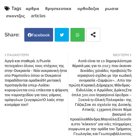
Tags
αρθρα
θρησκευτικα
ορθοδοξια
ρωσια
σκοντζος
articles
Facebook
Twi
Wh
ΠΑΛΑΙΌΤΕΡΗ
ΝΕΌΤΕΡΗ
Αργά και σταθερά, η Ρωσία
Αυτά είναι τα 10 δημοφιλέστερα
tter
atsa
πετυχαίνει όλους τους στόχους της
θέματά μας για το 2023 που έκαναν
στην Ουκρανία - Νέα ουκρανική ήττα
δεκάδες χιλιάδες προβολές!Το
στο Ραμποτίνο όπου οι Ουκρανοί
ισραηλινό σχέδιο με την κωδική
pp
παραδίδονται ομαδικά!Η μιντιακή
ονομασία «Σαμψών»...Απο την
προπαγάνδα υπερ-Λοάτκι
πρώτη Κυριακή Δήμαρχος Μάνδρας-
κορυφώνεται ενώ επίκειται η ψήφιση
Ειδυλλίας ο Αρμόδιος ΔρίκοςΣτα
του νομοσχεδίου για τους γάμους
όπλα 300.000 Ισραηλινοί έφεδροι –
ομόφυλων ζευγαριών!Ο λαός στην
Ξεκινά η«Ολική Πολιορκία» της
κοσμάρα του!!
ΓάζαςΣοκ σε σχολείο της Δυτικής
Αττικής: 13χρονη έπεσε θύμα
βιασμού σε
προαύλιοΜάνδρα,Μαγούλα,Ελευσίν
α,στο "κόκκινο" για νέες πλημμύρες
συμφωνα με την ομάδα του Τμήματος
Γεωλογίας και Γεωπεριβάλλοντος