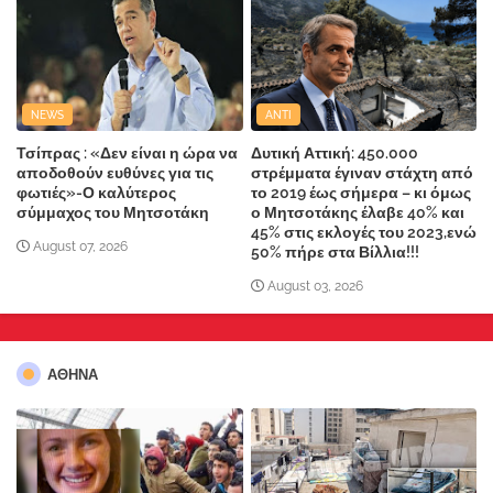
NEWS
ANTI
Τσίπρας : «Δεν είναι η ώρα να
Δυτική Αττική: 450.000
αποδοθούν ευθύνες για τις
στρέμματα έγιναν στάχτη από
φωτιές»-Ο καλύτερος
το 2019 έως σήμερα – κι όμως
σύμμαχος του Μητσοτάκη
ο Μητσοτάκης έλαβε 40% και
45% στις εκλογές του 2023,ενώ
August 07, 2026
50% πήρε στα Βίλλια!!!
August 03, 2026
ΑΘΗΝΑ