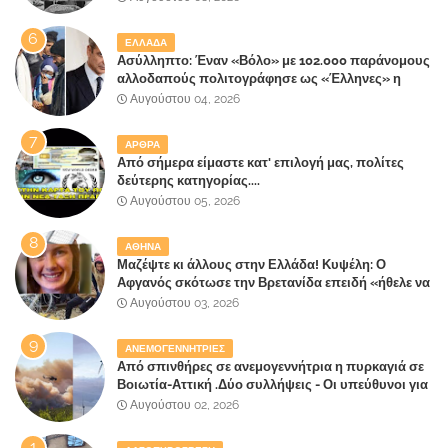
ΕΛΛΑΔΑ
Ασύλληπτο: Έναν «Βόλο» με 102.000 παράνομους
αλλοδαπούς πολιτογράφησε ως «Έλληνες» η
κυβέρνηση!
Αυγούστου 04, 2026
ΑΡΘΡΑ
Από σήμερα είμαστε κατ' επιλογή μας, πολίτες
δεύτερης κατηγορίας....
Αυγούστου 05, 2026
ΑΘΗΝΑ
Μαζέψτε κι άλλους στην Ελλάδα! Κυψέλη: Ο
Αφγανός σκότωσε την Βρετανίδα επειδή «ήθελε να
κάνει τη σύντροφό του χριστιανή»
Αυγούστου 03, 2026
ΑΝΕΜΟΓΕΝΝΗΤΡΙΕΣ
Από σπινθήρες σε ανεμογεννήτρια η πυρκαγιά σε
Βοιωτία-Αττική .Δύο συλλήψεις - Οι υπεύθυνοι για
την λάθος διαχείριση της κατάσβεσης θα
Αυγούστου 02, 2026
"πληρώσουν";