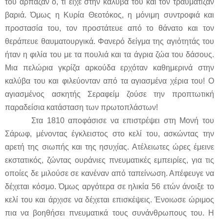
του άρπαζαν ό, τι είχε στην καλύβα του και τον τραυμάτιζαν
βαριά. Όμως η Κυρία Θεοτόκος, η μόνιμη συντροφιά και
προστασία του, τον προστάτευε από το θάνατο και τον
θεράπευε θαυματουργικά. Φανερό δείγμα της αγιότητάς του
ήταν η φιλία του με τα πουλιά και τα άγρια ζώα του δάσους.
Μια πελώρια γκρίζα αρκούδα ερχόταν καθημερινά στην
καλύβα του και φιλεύονταν από τα αγιασμένα χέρια του! Ο
αγιασμένος ασκητής Σεραφείμ ζούσε την προπτωτική
παραδείσια κατάσταση των πρωτοπλάστων!
Στα 1810 αποφάσισε να επιστρέψει στη Μονή του
Σάρωφ, μένοντας έγκλειστος στο κελί του, ασκώντας την
αρετή της σιωπής και της ησυχίας. Ατέλειωτες ώρες έμεινε
εκστατικός, ζώντας ουράνιες πνευματικές εμπειρίες, για τις
οποίες δε μιλούσε σε κανέναν από ταπείνωση. Απέφευγε να
δέχεται κόσμο. Όμως αργότερα σε ηλικία 56 ετών άνοιξε το
κελί του και άρχισε να δέχεται επισκέψεις. Ένοιωσε ώριμος
πια να βοηθήσει πνευματικά τους συνάνθρωπους του. Η