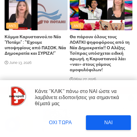
ANTI
ANTI
Κόμμα Καρυστιανού,το Νέο
Θα πάρουν όλους τους
"Ποτάμι" : "Έχουμε
ΛΟΑΤΚΙ ψηφοφόρους από τη
υποψηφίους από ΠΑΣΟΚ, Νέα
Νέα Δημοκρατία!! Ο Αλέξης
Δημοκρατία και ΣΥΡΙΖΑ!"
Τσίπρας υπόσχεται ειδική
αρωγή, η Καρυστιανού λέει
June 13, 2026
«ναι» στους γάμους
ομοφυλόφιλων!
May 27, 2026
Κάντε ''ΚΛΙΚ'' πάνω στο ΝΑΙ ώστε να
λαμβάνετε ειδοποιήσεις για σημαντικά
X
×
θέματά μας
ΥΠΌΛΟΙΠΕΣ ΚΑΤΗΓΟΡΊΕΣ
Our website uses cookies to enhance your experience.
Learn
ΔΟΜΝΑ - ΑΓΙΑ ΕΛΛΗΝΙΚΗ
ΔΙΑΒΑΣΤΕ
More
ΟΙΚΟΓΕΝΕΙΑ
Δυτική Αττική: 450.000
Αγροτες
3
στρέμματα έγιναν στάχτη επι
16 hours ago
ΟΧΙ ΤΩΡΑ
ΝΑΙ
κυβέρνησης Μητσοτάκη!
Accept !
Αθλητικα