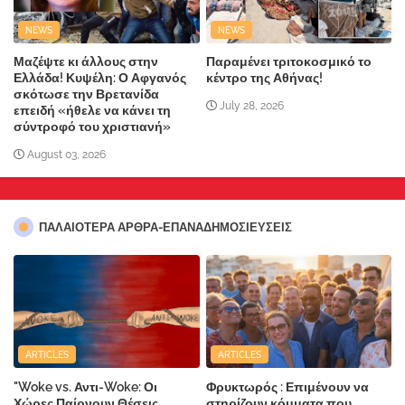
NEWS
NEWS
Μαζέψτε κι άλλους στην
Παραμένει τριτοκοσμικό το
Ελλάδα! Κυψέλη: Ο Αφγανός
κέντρο της Αθήνας!
σκότωσε την Βρετανίδα
July 28, 2026
επειδή «ήθελε να κάνει τη
σύντροφό του χριστιανή»
August 03, 2026
ΠΑΛΑΙΟΤΕΡΑ ΑΡΘΡΑ-ΕΠΑΝΑΔΗΜΟΣΙΕΥΣΕΙΣ
ARTICLES
ARTICLES
"Woke vs. Αντι-Woke: Οι
Φρυκτωρός : Επιμένουν να
Χώρες Παίρνουν Θέσεις
στηρίζουν κόμματα που