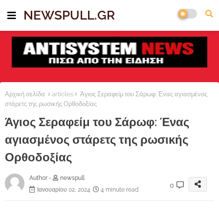
NEWSPULL.GR
Αρχική σελίδα
articles
Άγιος Σεραφείμ του Σάρωφ: Ένας αγιασμένος
στάρετς της ρωσικής Ορθοδοξίας
Άγιος Σεραφείμ του Σάρωφ: Ένας
αγιασμένος στάρετς της ρωσικής
Ορθοδοξίας
Author -
newspull
0
Ιανουαρίου 02, 2024
4 minute read