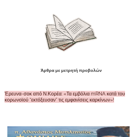
Άρθρα με μετρητή προβολών
Έρευνα-σοκ από Ν.Κορέα: «Τα εμβόλια mRNA κατά του
κορωνοϊού “εκτόξευσαν” τις εμφανίσεις καρκίνων»!