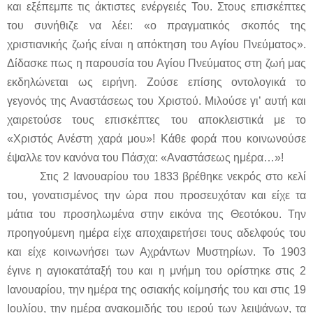
και εξέπεμπε τις άκτιστες ενέργειές Του. Στους επισκέπτες
του συνήθιζε να λέει: «ο πραγματικός σκοπός της
χριστιανικής ζωής είναι η απόκτηση του Αγίου Πνεύματος».
Δίδασκε πως η παρουσία του Αγίου Πνεύματος στη ζωή μας
εκδηλώνεται ως ειρήνη. Ζούσε επίσης οντολογικά το
γεγονός της Αναστάσεως του Χριστού. Μιλούσε γι’ αυτή και
χαιρετούσε τους επισκέπτες του αποκλειστικά με το
«Χριστός Ανέστη χαρά μου»! Κάθε φορά που κοινωνούσε
έψαλλε τον κανόνα του Πάσχα: «Αναστάσεως ημέρα…»!
Στις 2 Ιανουαρίου του 1833 βρέθηκε νεκρός στο κελί
του, γονατισμένος την ώρα που προσευχόταν και είχε τα
μάτια του προσηλωμένα στην εικόνα της Θεοτόκου. Την
προηγούμενη ημέρα είχε αποχαιρετήσει τους αδελφούς του
και είχε κοινωνήσει των Αχράντων Μυστηρίων. Το 1903
έγινε η αγιοκατάταξή του και η μνήμη του ορίστηκε στις 2
Ιανουαρίου, την ημέρα της οσιακής κοίμησής του και στις 19
Ιουλίου, την ημέρα ανακομιδής του ιερού των λειψάνων, τα