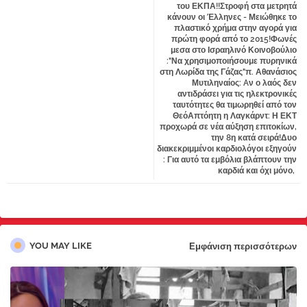
του ΕΚΠΑ!!Στροφή στα μετρητά
κάνουν οι Έλληνες - Μειώθηκε το
πλαστικό χρήμα στην αγορά για
πρώτη φορά από το 2015!Φωνές
μεσα στο Ισραηλινό Κοινοβούλιο
:"Να χρησιμοποιήσουμε πυρηνικά
στη Λωρίδα της Γάζας"π. Αθανάσιος
Μυτιληναίος: Aν ο λαός δεν
αντιδράσει για τις ηλεκτρονικές
ταυτότητες θα τιμωρηθεί από τον
ΘεόΑπτόητη η Λαγκάρντ: Η ΕΚΤ
προχωρά σε νέα αύξηση επιτοκίων,
την 8η κατά σειρά!Δυο
διακεκριμμένοι καρδιολόγοι εξηγούν
: Για αυτό τα εμβόλια βλάπτουν την
καρδιά και όχι μόνο,
YOU MAY LIKE
Εμφάνιση περισσότερων