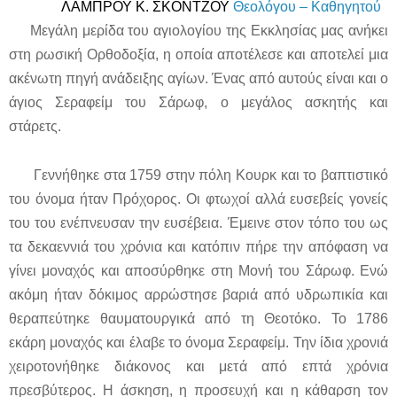
ΛΑΜΠΡΟΥ Κ. ΣΚΟΝΤΖΟΥ
Θεολόγου – Καθηγητού
Μεγάλη μερίδα του αγιολογίου της Εκκλησίας μας ανήκει
στη ρωσική Ορθοδοξία, η οποία αποτέλεσε και αποτελεί μια
ακένωτη πηγή ανάδειξης αγίων. Ένας από αυτούς είναι και ο
άγιος Σεραφείμ του Σάρωφ, ο μεγάλος ασκητής και
στάρετς.
Γεννήθηκε στα 1759 στην πόλη Κουρκ και το βαπτιστικό
του όνομα ήταν Πρόχορος. Οι φτωχοί αλλά ευσεβείς γονείς
του του ενέπνευσαν την ευσέβεια. Έμεινε στον τόπο του ως
τα δεκαεννιά του χρόνια και κατόπιν πήρε την απόφαση να
γίνει μοναχός και αποσύρθηκε στη Μονή του Σάρωφ. Ενώ
ακόμη ήταν δόκιμος αρρώστησε βαριά από υδρωπικία και
θεραπεύτηκε θαυματουργικά από τη Θεοτόκο. Το 1786
εκάρη μοναχός και έλαβε το όνομα Σεραφείμ. Την ίδια χρονιά
χειροτονήθηκε διάκονος και μετά από επτά χρόνια
πρεσβύτερος. Η άσκηση, η προσευχή και η κάθαρση τον