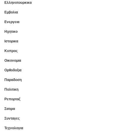
Ελληνοτουρκικα
Εμβολια
Ενεργεια
Ηχητικο
Ιστορικα
Κυπρος
Οικονομια
Ορθοδοξια
Παραδοση
Πολιτικη
Ρεπορταζ
Σατιρα
Συνταγες
Τεχνολογια