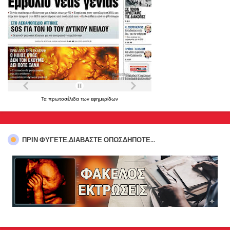
Τα
πρωτοσέλιδα
των
εφημερίδων
ΠΡΊΝ ΦΎΓΕΤΕ,ΔΙΑΒΆΣΤΕ ΟΠΩΣΔΉΠΟΤΕ...