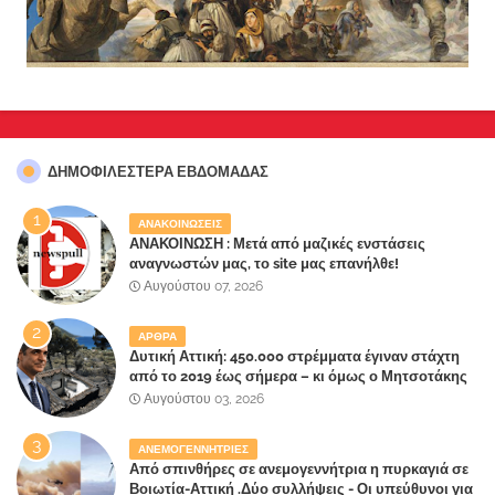
ΔΗΜΟΦΙΛΈΣΤΕΡΑ ΕΒΔΟΜΆΔΑΣ
ΑΝΑΚΟΙΝΩΣΕΙΣ
ΑΝΑΚΟΙΝΩΣΗ : Μετά από μαζικές ενστάσεις
αναγνωστών μας, το site μας επανήλθε!
Αυγούστου 07, 2026
ΑΡΘΡΑ
Δυτική Αττική: 450.000 στρέμματα έγιναν στάχτη
από το 2019 έως σήμερα – κι όμως ο Μητσοτάκης
έλαβε 40% και 45% στις εκλογές του 2023,ενώ 50%
Αυγούστου 03, 2026
πήρε στα Βίλλια!!!
ΑΝΕΜΟΓΕΝΝΗΤΡΙΕΣ
Από σπινθήρες σε ανεμογεννήτρια η πυρκαγιά σε
Βοιωτία-Αττική .Δύο συλλήψεις - Οι υπεύθυνοι για