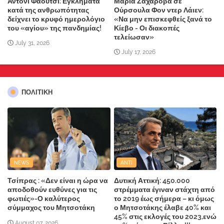
Άντονι Φάουτσι: Εγκλήματα
Μαρία Ζαχάροβα σε
κατά της ανθρωπότητας
Ούρσουλα Φον ντερ Λάιεν:
δείχνει το κρυφό ημερολόγιο
«Να μην επισκεφθείς ξανά το
του «αγίου» της πανδημίας!
Κίεβο - Οι διακοπές
τελείωσαν»
July 31, 2026
July 17, 2026
ΠΟΛΙΤΙΚΗ
NEWS
ANTI
Τσίπρας : «Δεν είναι η ώρα να
Δυτική Αττική: 450.000
αποδοθούν ευθύνες για τις
στρέμματα έγιναν στάχτη από
φωτιές»-Ο καλύτερος
το 2019 έως σήμερα – κι όμως
σύμμαχος του Μητσοτάκη
ο Μητσοτάκης έλαβε 40% και
45% στις εκλογές του 2023,ενώ
August 07, 2026