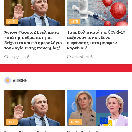
ANTI
ANTI
Άντονι Φάουτσι: Εγκλήματα
Τα εμβόλια κατά της Covid-19
κατά της ανθρωπότητας
αυξάνουν τον κίνδυνο
δείχνει το κρυφό ημερολόγιο
εμφάνισης επτά μορφών
του «αγίου» της πανδημίας!
καρκίνου!
July 31, 2026
July 26, 2026
ΔΙΕΘΝΗ
ANTI
NEWS