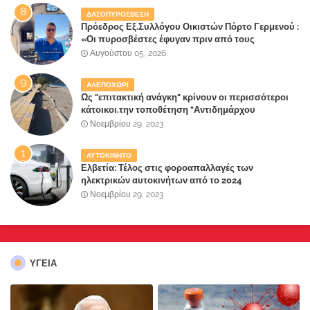
επίγειου παραδείσου της Αττικής
ΔΑΣΟΠΥΡΟΣΒΕΣΗ
Πρόεδρος Εξ.Συλλόγου Οικιστών Πόρτο Γερμενού :
«Οι πυροσβέστες έφυγαν πριν από τους
κατοίκους»
Αυγούστου 05, 2026
ΑΛΕΠΟΧΩΡΙ
Ως "επιτακτική ανάγκη" κρίνουν οι περισσότεροι
κάτοικοι,την τοποθέτηση "Αντιδημάρχου
Παραλιακής Ζώνης" στο Δήμο Μάνδρας-Ειδυλλίας!
Νοεμβρίου 29, 2023
ΑΥΤΟΚΙΝΗΤΟ
Ελβετία: Τέλος στις φοροαπαλλαγές των
ηλεκτρικών αυτοκινήτων από το 2024
Νοεμβρίου 29, 2023
ΥΓΕΙΑ