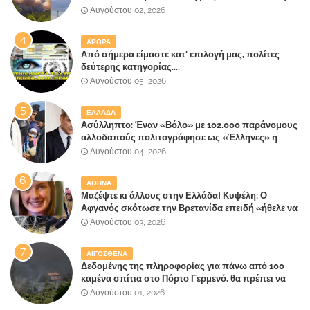
την λάθος διαχείριση της κατάσβεσης θα
Αυγούστου 02, 2026
"πληρώσουν";
ΑΡΘΡΑ
Από σήμερα είμαστε κατ' επιλογή μας, πολίτες
δεύτερης κατηγορίας....
Αυγούστου 05, 2026
ΕΛΛΑΔΑ
Ασύλληπτο: Έναν «Βόλο» με 102.000 παράνομους
αλλοδαπούς πολιτογράφησε ως «Έλληνες» η
κυβέρνηση!
Αυγούστου 04, 2026
ΑΘΗΝΑ
Μαζέψτε κι άλλους στην Ελλάδα! Κυψέλη: Ο
Αφγανός σκότωσε την Βρετανίδα επειδή «ήθελε να
κάνει τη σύντροφό του χριστιανή»
Αυγούστου 03, 2026
ΑΙΓΟΣΘΕΝΑ
Δεδομένης της πληροφορίας για πάνω από 100
καμένα σπίτια στο Πόρτο Γερμενό, θα πρέπει να
αναζητηθούν ευθύνες για την ολοσχερή
Αυγούστου 01, 2026
καταστροφή του τελευταίου πνεύμονα, του