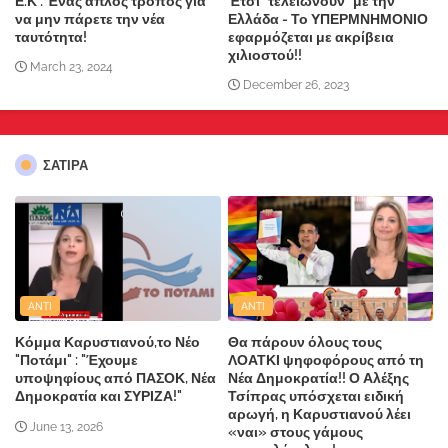
Ε.Κ : Ένας απλός τρόπος για
Έτσι "τελειώνουν" με την
να μην πάρετε την νέα
Ελλάδα - Το ΥΠΕΡΜΝΗΜΟΝΙΟ
ταυτότητα!
εφαρμόζεται με ακρίβεια
χιλιοστού!!
March 23, 2024
December 26, 2023
ΣΑΤΙΡΑ
ANTI
ANTI
Κόμμα Καρυστιανού,το Νέο
Θα πάρουν όλους τους
"Ποτάμι" : "Έχουμε
ΛΟΑΤΚΙ ψηφοφόρους από τη
υποψηφίους από ΠΑΣΟΚ, Νέα
Νέα Δημοκρατία!! Ο Αλέξης
Δημοκρατία και ΣΥΡΙΖΑ!"
Τσίπρας υπόσχεται ειδική
αρωγή, η Καρυστιανού λέει
June 13, 2026
«ναι» στους γάμους