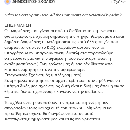
0Σχόλια
ΔΗΜΟΣΊΕΥΣΗ ΣΧΟΛΊΟΥ
* Please Don't Spam Here. All the Comments are Reviewed by Admin.
ΕΠΙΣΗΜΑΝΣΗ
Οι αναρτήσεις που γίνονται από το διαδίκτυο τα κείμενα και οι
φωτογραφίες (με σχετική σημείωση της πηγής) θεωρούμε ότι είναι
δημόσια.Αναρτήσεις η αναδημοσιεύσεις, από άλλες πηγές που
αναρτώνται σε αυτό το blog εκφράζουν αυτούς που τις
υπογράφουν.Αν υπάρχουν πνευμ.δικαιώματα παρακαλούμε
ενημερώστε μας για την αφαίρεση τους(των αναρτήσεων ή
αναδημοσιεύσεων).Ενημερώστε μας άμεσα εάν θίγεστε απο
κάποια ανάρτηση ώστε να την αφαιρέσουμε.
Εισαγωγικός Σχολιασμός (μπλέ γράμματα)
Σε ορισμένες αναρτήσεις υπάρχει περίπτωση σαν πρόλογος να
υπάρχει δικός μας σχολιασμός.Αυτή είναι η δική μας άποψη για το
θέμα και δεν υποχρεώνουμε κανέναν να την διαβάσει...
---
Τα σχόλια αντιπροσωπεύουν την προσωπική γνώμη των
συγγραφέων τους και όχι αυτή του newspull.Μη κόσμια και
προσβλητικά σχόλια θα διαγράφονται όπου αυτά
εντοπίζονται(ενημερώστε μας και εσείς εάν χρειαστεί).