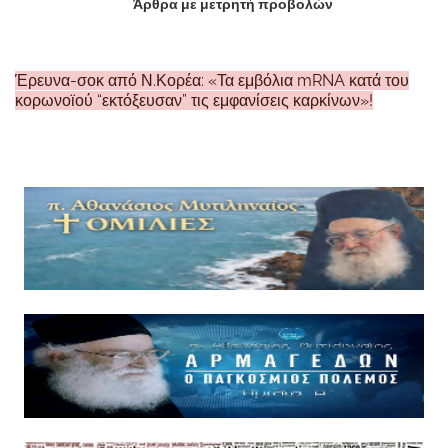
Άρθρα με μετρητή προβολών
Έρευνα-σοκ από Ν.Κορέα: «Τα εμβόλια mRNA κατά του
κορωνοϊού “εκτόξευσαν” τις εμφανίσεις καρκίνων»!