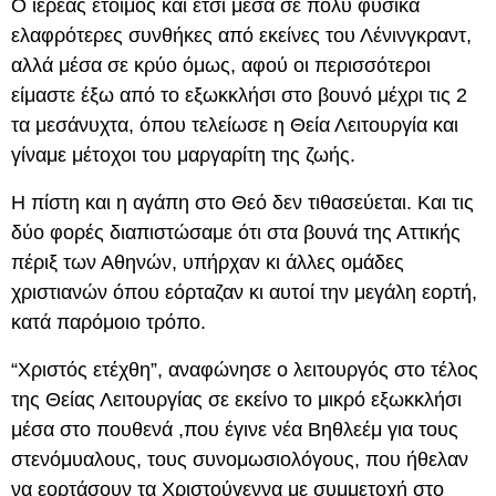
Ο ιερέας έτοιμος και έτσι μέσα σε πολύ φυσικά
ελαφρότερες συνθήκες από εκείνες του Λένινγκραντ,
αλλά μέσα σε κρύο όμως, αφού οι περισσότεροι
είμαστε έξω από το εξωκκλήσι στο βουνό μέχρι τις 2
τα μεσάνυχτα, όπου τελείωσε η Θεία Λειτουργία και
γίναμε μέτοχοι του μαργαρίτη της ζωής.
Η πίστη και η αγάπη στο Θεό δεν τιθασεύεται. Και τις
δύο φορές διαπιστώσαμε ότι στα βουνά της Αττικής
πέριξ των Αθηνών, υπήρχαν κι άλλες ομάδες
χριστιανών όπου εόρταζαν κι αυτοί την μεγάλη εορτή,
κατά παρόμοιο τρόπο.
“Χριστός ετέχθη”, αναφώνησε ο λειτουργός στο τέλος
της Θείας Λειτουργίας σε εκείνο το μικρό εξωκκλήσι
μέσα στο πουθενά ,που έγινε νέα Βηθλεέμ για τους
στενόμυαλους, τους συνομωσιολόγους, που ήθελαν
να εορτάσουν τα Χριστούγεννα με συμμετοχή στο