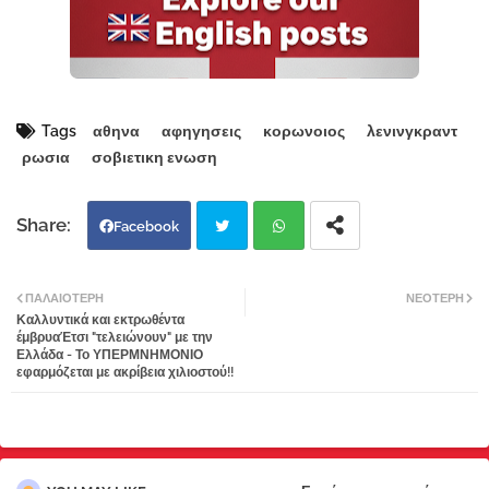
Tags
αθηνα
αφηγησεις
κορωνοιος
λενινγκραντ
ρωσια
σοβιετικη ενωση
Facebook
Twi
Wh
ΠΑΛΑΙΌΤΕΡΗ
ΝΕΌΤΕΡΗ
Καλλυντικά και εκτρωθέντα
tter
atsa
έμβρυαΈτσι "τελειώνουν" με την
Ελλάδα - Το ΥΠΕΡΜΝΗΜΟΝΙΟ
εφαρμόζεται με ακρίβεια χιλιοστού!!
pp