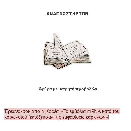
ΑΝΑΓΝΩΣΤΗΡΙΟΝ
Άρθρα με μετρητή προβολών
Έρευνα-σοκ από Ν.Κορέα: «Τα εμβόλια mRNA κατά του
κορωνοϊού “εκτόξευσαν” τις εμφανίσεις καρκίνων»!