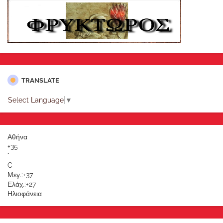
TRANSLATE
Select Language
▼
Αθήνα
+
35
°
C
Μεγ.:
+
37
Ελάχ.:
+
27
Ηλιοφάνεια