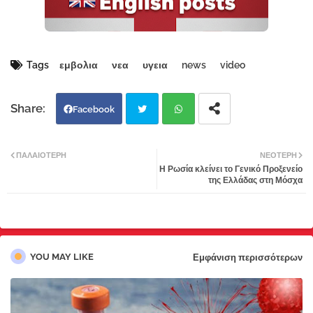
Tags
εμβολια
νεα
υγεια
news
video
Facebook
Twi
Wh
ΠΑΛΑΙΌΤΕΡΗ
ΝΕΌΤΕΡΗ
Η Ρωσία κλείνει το Γενικό Προξενείο
tter
atsa
της Ελλάδας στη Μόσχα
pp
YOU MAY LIKE
Εμφάνιση περισσότερων