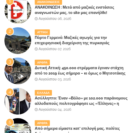
ΑΝΑΚΟΙΝΩΣΕΙΣ
ΑΝΑΚΟΙΝΩΣΗ : Μετά από μαζικές ενστάσεις
αναγνωστών μας, το site μας επανήλθε!
Αυγούστου 06, 2026
ΑΤΤΙΚΗ
Πόρτο Γερμενό: Μαζικές αγωγές για την
επιχειρησιακή διαχείριση της πυρκαγιάς
ετοιμάζουν οι κάτοικοι!
Αυγούστου 07, 2026
ΑΡΘΡΑ
Δυτική Αττική: 450.000 στρέμματα έγιναν στάχτη
από το 2019 έως σήμερα – κι όμως ο Μητσοτάκης
έλαβε 40% και 45% στις εκλογές του 2023,ενώ 50%
Αυγούστου 03, 2026
πήρε στα Βίλλια!!!
ΕΛΛΑΔΑ
Ασύλληπτο: Έναν «Βόλο» με 102.000 παράνομους
αλλοδαπούς πολιτογράφησε ως «Έλληνες» η
κυβέρνηση!
Αυγούστου 04, 2026
ΑΡΘΡΑ
Από σήμερα είμαστε κατ' επιλογή μας, πολίτες