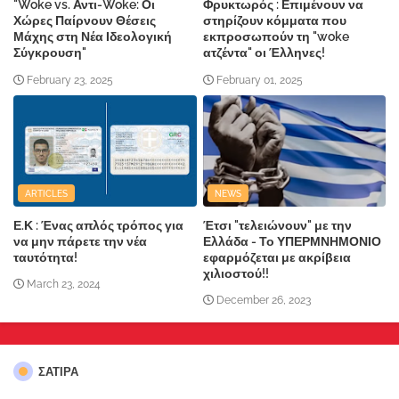
"Woke vs. Αντι-Woke: Οι
Φρυκτωρός : Επιμένουν να
Χώρες Παίρνουν Θέσεις
στηρίζουν κόμματα που
Μάχης στη Νέα Ιδεολογική
εκπροσωπούν τη "woke
Σύγκρουση"
ατζέντα" οι Έλληνες!
February 23, 2025
February 01, 2025
ARTICLES
NEWS
Ε.Κ : Ένας απλός τρόπος για
Έτσι "τελειώνουν" με την
να μην πάρετε την νέα
Ελλάδα - Το ΥΠΕΡΜΝΗΜΟΝΙΟ
ταυτότητα!
εφαρμόζεται με ακρίβεια
χιλιοστού!!
March 23, 2024
December 26, 2023
ΣΑΤΙΡΑ