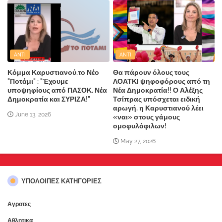
ANTI
ANTI
Κόμμα Καρυστιανού,το Νέο
Θα πάρουν όλους τους
"Ποτάμι" : "Έχουμε
ΛΟΑΤΚΙ ψηφοφόρους από τη
υποψηφίους από ΠΑΣΟΚ, Νέα
Νέα Δημοκρατία!! Ο Αλέξης
Δημοκρατία και ΣΥΡΙΖΑ!"
Τσίπρας υπόσχεται ειδική
αρωγή, η Καρυστιανού λέει
June 13, 2026
«ναι» στους γάμους
ομοφυλόφιλων!
May 27, 2026
ΥΠΌΛΟΙΠΕΣ ΚΑΤΗΓΟΡΊΕΣ
Αγροτες
Αθλητικα