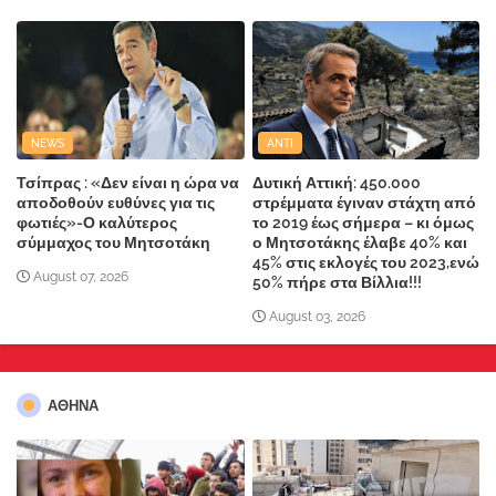
NEWS
ANTI
Τσίπρας : «Δεν είναι η ώρα να
Δυτική Αττική: 450.000
αποδοθούν ευθύνες για τις
στρέμματα έγιναν στάχτη από
φωτιές»-Ο καλύτερος
το 2019 έως σήμερα – κι όμως
σύμμαχος του Μητσοτάκη
ο Μητσοτάκης έλαβε 40% και
45% στις εκλογές του 2023,ενώ
August 07, 2026
50% πήρε στα Βίλλια!!!
August 03, 2026
ΑΘΗΝΑ