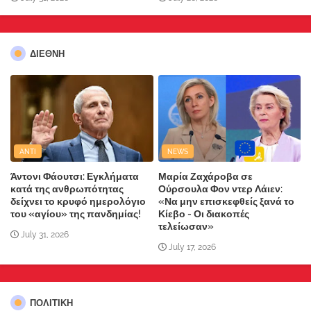
ΔΙΕΘΝΗ
ANTI
NEWS
Άντονι Φάουτσι: Εγκλήματα
Μαρία Ζαχάροβα σε
κατά της ανθρωπότητας
Ούρσουλα Φον ντερ Λάιεν:
δείχνει το κρυφό ημερολόγιο
«Να μην επισκεφθείς ξανά το
του «αγίου» της πανδημίας!
Κίεβο - Οι διακοπές
τελείωσαν»
July 31, 2026
July 17, 2026
ΠΟΛΙΤΙΚΗ