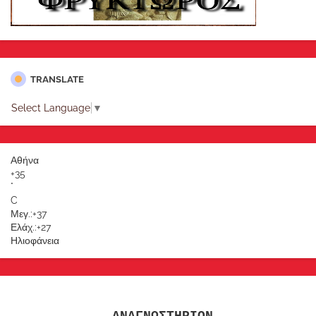
TRANSLATE
Select Language
▼
Αθήνα
+
35
°
C
Μεγ.:
+
37
Ελάχ.:
+
27
Ηλιοφάνεια
ΑΝΑΓΝΩΣΤΗΡΙΟΝ