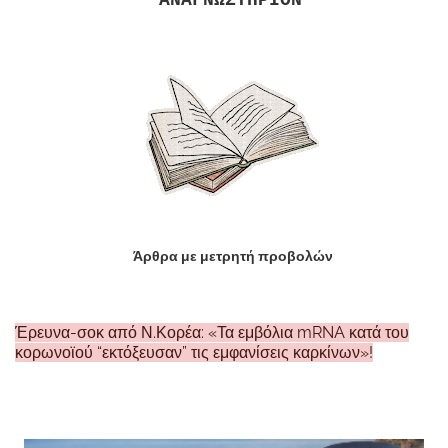
Άρθρα με μετρητή προβολών
Έρευνα-σοκ από Ν.Κορέα: «Τα εμβόλια mRNA κατά του
κορωνοϊού “εκτόξευσαν” τις εμφανίσεις καρκίνων»!