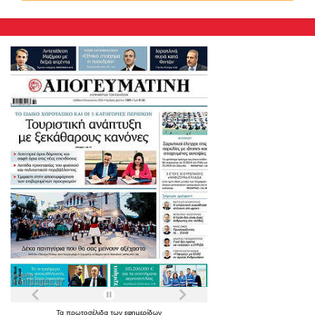
Τα
πρωτοσέλιδα
των
εφημερίδων