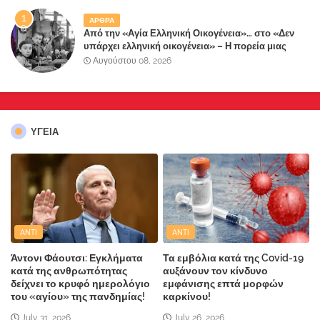
ΑΡΘΡΑ
Από την «Αγία Ελληνική Οικογένεια»… στο «Δεν
υπάρχει ελληνική οικογένεια» – Η πορεία μιας
κοινωνίας που κινδυνεύει να ξεχάσει ποια είναι
Αυγούστου 08, 2026
ΥΓΕΙΑ
ANTI
ANTI
Άντονι Φάουτσι: Εγκλήματα
Τα εμβόλια κατά της Covid-19
κατά της ανθρωπότητας
αυξάνουν τον κίνδυνο
δείχνει το κρυφό ημερολόγιο
εμφάνισης επτά μορφών
του «αγίου» της πανδημίας!
καρκίνου!
July 31, 2026
July 26, 2026