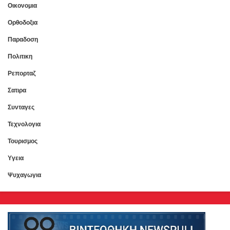
Οικονομια
Ορθοδοξια
Παραδοση
Πολιτικη
Ρεπορταζ
Σατιρα
Συνταγες
Τεχνολογια
Τουρισμος
Υγεια
Ψυχαγωγια