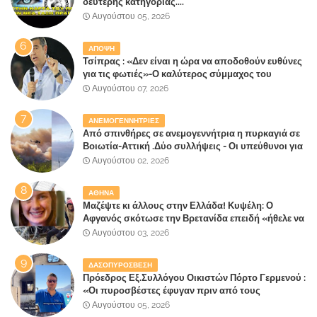
δεύτερης κατηγορίας....
Αυγούστου 05, 2026
ΑΠΟΨΗ
Τσίπρας : «Δεν είναι η ώρα να αποδοθούν ευθύνες
για τις φωτιές»-Ο καλύτερος σύμμαχος του
Μητσοτάκη
Αυγούστου 07, 2026
ΑΝΕΜΟΓΕΝΝΗΤΡΙΕΣ
Από σπινθήρες σε ανεμογεννήτρια η πυρκαγιά σε
Βοιωτία-Αττική .Δύο συλλήψεις - Οι υπεύθυνοι για
την λάθος διαχείριση της κατάσβεσης θα
Αυγούστου 02, 2026
"πληρώσουν";
ΑΘΗΝΑ
Μαζέψτε κι άλλους στην Ελλάδα! Κυψέλη: Ο
Αφγανός σκότωσε την Βρετανίδα επειδή «ήθελε να
κάνει τη σύντροφό του χριστιανή»
Αυγούστου 03, 2026
ΔΑΣΟΠΥΡΟΣΒΕΣΗ
Πρόεδρος Εξ.Συλλόγου Οικιστών Πόρτο Γερμενού :
«Οι πυροσβέστες έφυγαν πριν από τους
κατοίκους»
Αυγούστου 05, 2026