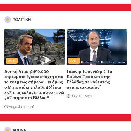
ΠΟΛΙΤΙΚΗ
ANTI
ANTI
Δυτική Αττική: 450.000
Γιάννης Ιωαννίδης : "Το
στρέμματα έγιναν στάχτη από
Καμένο Πρόσωπο της
το 2019 έως σήμερα – κι όμως
Ελλάδας σε καθεστώς
ο Μητσοτάκης έλαβε 40% και
αχρηστοκρατίας"
45% στις εκλογές του 2023,ενώ
July 28, 2026
50% πήρε στα Βίλλια!!!
August 03, 2026
ΑΘΗΝΑ