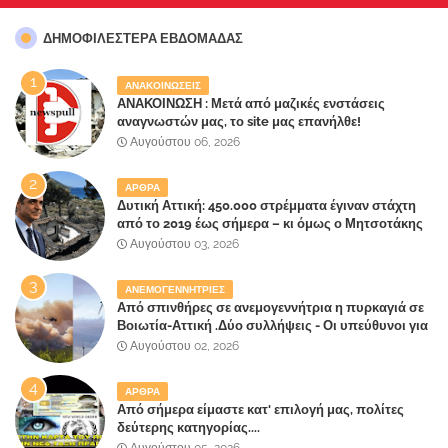
ΔΗΜΟΦΙΛΈΣΤΕΡΑ ΕΒΔΟΜΆΔΑΣ
ΑΝΑΚΟΙΝΩΣΕΙΣ
ΑΝΑΚΟΙΝΩΣΗ : Μετά από μαζικές ενστάσεις
αναγνωστών μας, το site μας επανήλθε!
Αυγούστου 06, 2026
ΑΡΘΡΑ
Δυτική Αττική: 450.000 στρέμματα έγιναν στάχτη
από το 2019 έως σήμερα – κι όμως ο Μητσοτάκης
έλαβε 40% και 45% στις εκλογές του 2023,ενώ 50%
Αυγούστου 03, 2026
πήρε στα Βίλλια!!!
ΑΝΕΜΟΓΕΝΝΗΤΡΙΕΣ
Από σπινθήρες σε ανεμογεννήτρια η πυρκαγιά σε
Βοιωτία-Αττική .Δύο συλλήψεις - Οι υπεύθυνοι για
την λάθος διαχείριση της κατάσβεσης θα
Αυγούστου 02, 2026
"πληρώσουν";
ΑΡΘΡΑ
Από σήμερα είμαστε κατ' επιλογή μας, πολίτες
δεύτερης κατηγορίας....
Αυγούστου 05, 2026