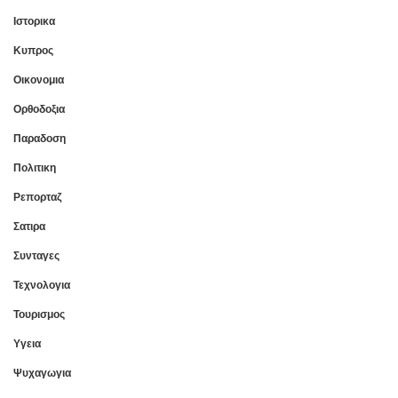
Ιστορικα
Κυπρος
Οικονομια
Ορθοδοξια
Παραδοση
Πολιτικη
Ρεπορταζ
Σατιρα
Συνταγες
Τεχνολογια
Τουρισμος
Υγεια
Ψυχαγωγια