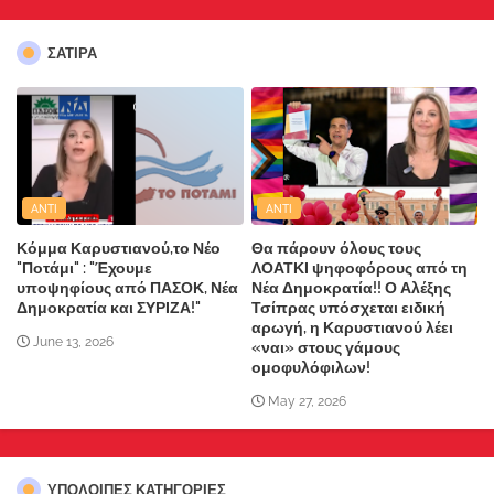
ΣΑΤΙΡΑ
ANTI
ANTI
Κόμμα Καρυστιανού,το Νέο
Θα πάρουν όλους τους
"Ποτάμι" : "Έχουμε
ΛΟΑΤΚΙ ψηφοφόρους από τη
υποψηφίους από ΠΑΣΟΚ, Νέα
Νέα Δημοκρατία!! Ο Αλέξης
Δημοκρατία και ΣΥΡΙΖΑ!"
Τσίπρας υπόσχεται ειδική
αρωγή, η Καρυστιανού λέει
June 13, 2026
«ναι» στους γάμους
ομοφυλόφιλων!
May 27, 2026
ΥΠΌΛΟΙΠΕΣ ΚΑΤΗΓΟΡΊΕΣ