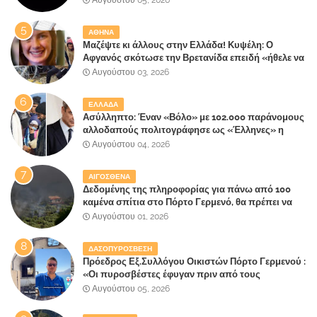
ΑΘΗΝΑ
Μαζέψτε κι άλλους στην Ελλάδα! Κυψέλη: Ο
Αφγανός σκότωσε την Βρετανίδα επειδή «ήθελε να
κάνει τη σύντροφό του χριστιανή»
Αυγούστου 03, 2026
ΕΛΛΑΔΑ
Ασύλληπτο: Έναν «Βόλο» με 102.000 παράνομους
αλλοδαπούς πολιτογράφησε ως «Έλληνες» η
κυβέρνηση!
Αυγούστου 04, 2026
ΑΙΓΟΣΘΕΝΑ
Δεδομένης της πληροφορίας για πάνω από 100
καμένα σπίτια στο Πόρτο Γερμενό, θα πρέπει να
αναζητηθούν ευθύνες για την ολοσχερή
Αυγούστου 01, 2026
καταστροφή του τελευταίου πνεύμονα, του
επίγειου παραδείσου της Αττικής
ΔΑΣΟΠΥΡΟΣΒΕΣΗ
Πρόεδρος Εξ.Συλλόγου Οικιστών Πόρτο Γερμενού :
«Οι πυροσβέστες έφυγαν πριν από τους
κατοίκους»
Αυγούστου 05, 2026