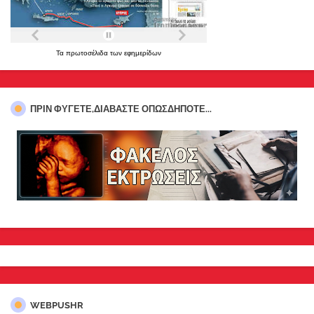
Τα
πρωτοσέλιδα
των
εφημερίδων
ΠΡΊΝ ΦΎΓΕΤΕ,ΔΙΑΒΆΣΤΕ ΟΠΩΣΔΉΠΟΤΕ...
WEBPUSHR