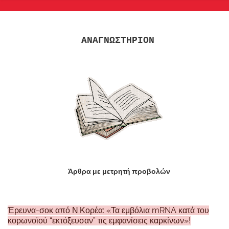
ΑΝΑΓΝΩΣΤΗΡΙΟΝ
Άρθρα με μετρητή προβολών
Έρευνα-σοκ από Ν.Κορέα: «Τα εμβόλια mRNA κατά του
κορωνοϊού “εκτόξευσαν” τις εμφανίσεις καρκίνων»!