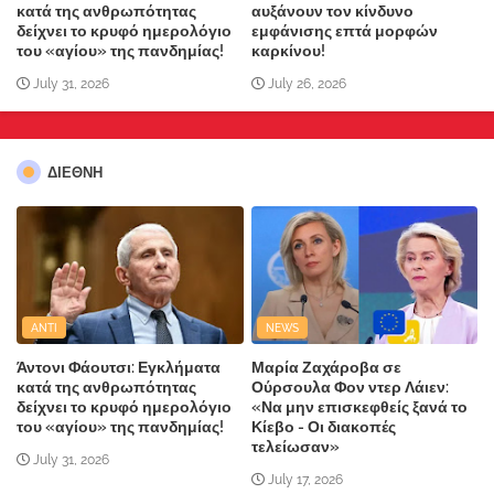
κατά της ανθρωπότητας
αυξάνουν τον κίνδυνο
δείχνει το κρυφό ημερολόγιο
εμφάνισης επτά μορφών
του «αγίου» της πανδημίας!
καρκίνου!
July 31, 2026
July 26, 2026
ΔΙΕΘΝΗ
ANTI
NEWS
Άντονι Φάουτσι: Εγκλήματα
Μαρία Ζαχάροβα σε
κατά της ανθρωπότητας
Ούρσουλα Φον ντερ Λάιεν:
δείχνει το κρυφό ημερολόγιο
«Να μην επισκεφθείς ξανά το
του «αγίου» της πανδημίας!
Κίεβο - Οι διακοπές
τελείωσαν»
July 31, 2026
July 17, 2026