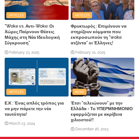
ARTICLES
ARTICLES
"Woke vs. Αντι-Woke: Οι
Φρυκτωρός : Επιμένουν να
Χώρες Παίρνουν Θέσεις
στηρίζουν κόμματα που
Μάχης στη Νέα Ιδεολογική
εκπροσωπούν τη "woke
Σύγκρουση"
ατζέντα" οι Έλληνες!
February 23, 2025
February 01, 2025
ARTICLES
NEWS
Ε.Κ : Ένας απλός τρόπος για
Έτσι "τελειώνουν" με την
να μην πάρετε την νέα
Ελλάδα - Το ΥΠΕΡΜΝΗΜΟΝΙΟ
ταυτότητα!
εφαρμόζεται με ακρίβεια
χιλιοστού!!
March 23, 2024
December 26, 2023