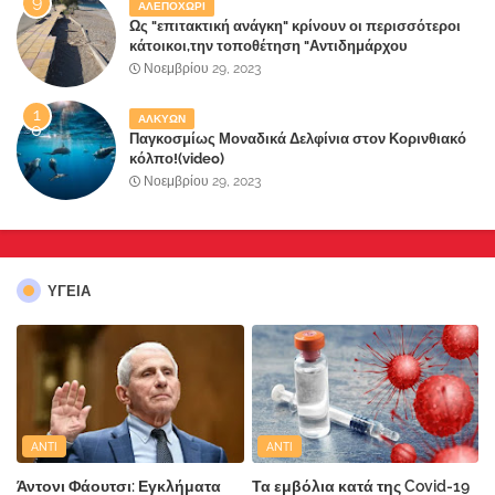
ΑΛΕΠΟΧΩΡΙ
Ως "επιτακτική ανάγκη" κρίνουν οι περισσότεροι
κάτοικοι,την τοποθέτηση "Αντιδημάρχου
Παραλιακής Ζώνης" στο Δήμο Μάνδρας-Ειδυλλίας!
Νοεμβρίου 29, 2023
ΑΛΚΥΩΝ
Παγκοσμίως Μοναδικά Δελφίνια στον Κορινθιακό
κόλπο!(video)
Νοεμβρίου 29, 2023
ΥΓΕΙΑ
ANTI
ANTI
Άντονι Φάουτσι: Εγκλήματα
Τα εμβόλια κατά της Covid-19