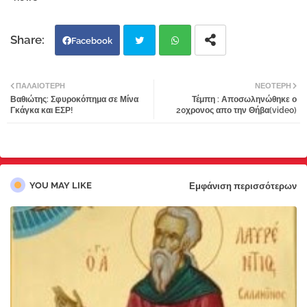
Facebook
Twi
Wh
ΠΑΛΑΙΌΤΕΡΗ
ΝΕΌΤΕΡΗ
Βαθιώτης: Σφυροκόπημα σε Μίνα
Τέμπη : Αποσωληνώθηκε ο
tter
atsa
Γκάγκα και ΕΣΡ!
20χρονος απο την Θήβα(video)
pp
YOU MAY LIKE
Εμφάνιση περισσότερων