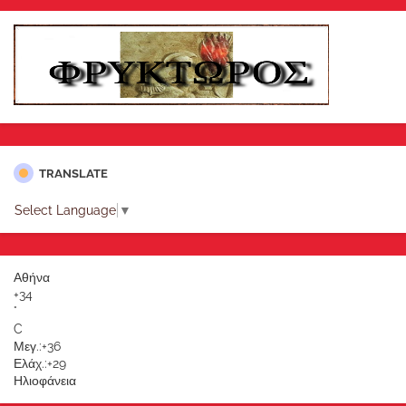
TRANSLATE
Select Language
▼
Αθήνα
+
34
°
C
Μεγ.:
+
36
Ελάχ.:
+
29
Ηλιοφάνεια