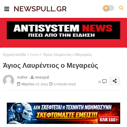
NEWSPULL.GR
Αρχική σελίδα
news
Άγιος Λαυρέντιος ο Μεγαρεύς
Άγιος Λαυρέντιος ο Μεγαρεύς
Author -
newspull
0
Μαρτίου 07, 2023
0 minute read