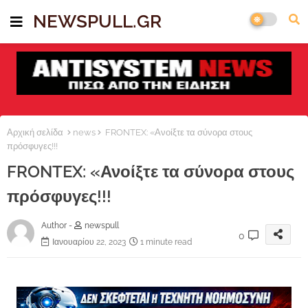
NEWSPULL.GR
Αρχική σελίδα
news
FRONTEX: «Ανοίξτε τα σύνορα στους
πρόσφυγες!!!
FRONTEX: «Ανοίξτε τα σύνορα στους
πρόσφυγες!!!
Author -
newspull
0
Ιανουαρίου 22, 2023
1 minute read