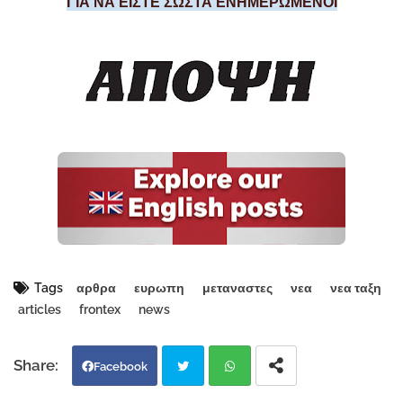
ΓΙΑ ΝΑ ΕΙΣΤΕ ΣΩΣΤΑ ΕΝΗΜΕΡΩΜΕΝΟΙ
Tags
αρθρα
ευρωπη
μεταναστες
νεα
νεα ταξη
articles
frontex
news
Facebook