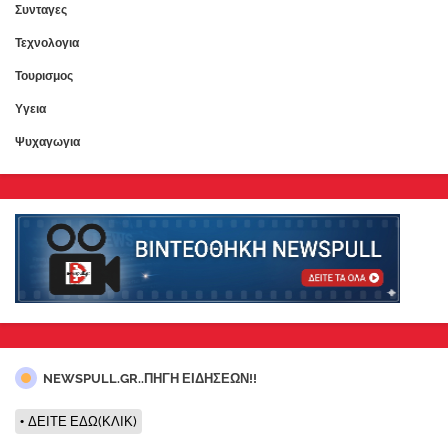
Συνταγες
Τεχνολογια
Τουρισμος
Υγεια
Ψυχαγωγια
NEWSPULL.GR..ΠΗΓΗ ΕΙΔΗΣΕΩΝ!!
ΔΕΙΤΕ ΕΔΩ(ΚΛΙΚ)