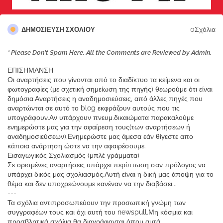
0Σχόλια
ΔΗΜΟΣΊΕΥΣΗ ΣΧΟΛΊΟΥ
* Please Don't Spam Here. All the Comments are Reviewed by Admin.
ΕΠΙΣΗΜΑΝΣΗ
Οι αναρτήσεις που γίνονται από το διαδίκτυο τα κείμενα και οι
φωτογραφίες (με σχετική σημείωση της πηγής) θεωρούμε ότι είναι
δημόσια.Αναρτήσεις η αναδημοσιεύσεις, από άλλες πηγές που
αναρτώνται σε αυτό το blog εκφράζουν αυτούς που τις
υπογράφουν.Αν υπάρχουν πνευμ.δικαιώματα παρακαλούμε
ενημερώστε μας για την αφαίρεση τους(των αναρτήσεων ή
αναδημοσιεύσεων).Ενημερώστε μας άμεσα εάν θίγεστε απο
κάποια ανάρτηση ώστε να την αφαιρέσουμε.
Εισαγωγικός Σχολιασμός (μπλέ γράμματα)
Σε ορισμένες αναρτήσεις υπάρχει περίπτωση σαν πρόλογος να
υπάρχει δικός μας σχολιασμός.Αυτή είναι η δική μας άποψη για το
θέμα και δεν υποχρεώνουμε κανέναν να την διαβάσει...
---
Τα σχόλια αντιπροσωπεύουν την προσωπική γνώμη των
συγγραφέων τους και όχι αυτή του newspull.Μη κόσμια και
προσβλητικά σχόλια θα διαγράφονται όπου αυτά