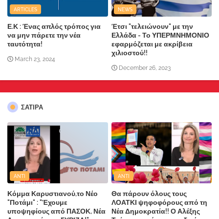
ARTICLES
NEWS
Ε.Κ : Ένας απλός τρόπος για
Έτσι "τελειώνουν" με την
να μην πάρετε την νέα
Ελλάδα - Το ΥΠΕΡΜΝΗΜΟΝΙΟ
ταυτότητα!
εφαρμόζεται με ακρίβεια
χιλιοστού!!
March 23, 2024
December 26, 2023
ΣΑΤΙΡΑ
ANTI
ANTI
Κόμμα Καρυστιανού,το Νέο
Θα πάρουν όλους τους
"Ποτάμι" : "Έχουμε
ΛΟΑΤΚΙ ψηφοφόρους από τη
υποψηφίους από ΠΑΣΟΚ, Νέα
Νέα Δημοκρατία!! Ο Αλέξης