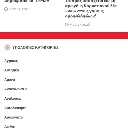
Δημοκρατία και ΣΥΡΙΖΑ!"
Τσίπρας υπόσχεται ειδική
αρωγή, η Καρυστιανού λέει
June 13, 2026
«ναι» στους γάμους
ομοφυλόφιλων!
May 27, 2026
ΥΠΌΛΟΙΠΕΣ ΚΑΤΗΓΟΡΊΕΣ
Αγροτες
Αθλητικα
Αμυνα
Ανακοινωσεις
Αναλυσεις
Αυτοδιοικηση
Αυτοκινητο
Διεθνη