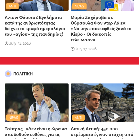
ANTI
NEWS
Άντονι Φάουτσι: Εγκλήματα
Μαρία Ζαχάροβα σε
κατά της ανθρωπότητας
Ούρσουλα Φον ντερ Λάιεν:
δείχνει το κρυφό ημερολόγιο
«Να μην επισκεφθείς ξανά το
του «αγίου» της πανδημίας!
Κίεβο - Οι διακοπές
τελείωσαν»
July 31, 2026
July 17, 2026
ΠΟΛΙΤΙΚΗ
NEWS
ANTI
Τσίπρας : «Δεν είναι η ώρα να
Δυτική Αττική: 450.000
αποδοθούν ευθύνες για τις
στρέμματα έγιναν στάχτη από