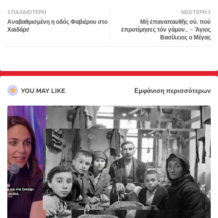
Twi
Wh
ΠΑΛΑΙΌΤΕΡΗ
ΝΕΌΤΕΡΗ
Αναβαθμισμένη η οδός Φαβιέρου στο
Μή ἐπαναπαυθῇς σύ, πού
tter
atsa
Χαιδάρι!
ἑπροτίμησες τόν γάμον… ~ Ἅγιος
Βασίλειος ο Μέγας
pp
YOU MAY LIKE
Εμφάνιση περισσότερων