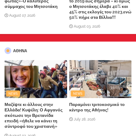
φωτιές»-Ο καλύτερος
το 2019 έως σήμερα – κι όμως
σύμμαχος του Μητσοτάκη
ο Μητσοτάκης έλαβε 40% και
45% στις εκλογές του 2023,ενώ
August 07, 2026
50% πήρε στα Βίλλια!!!
August 03, 2026
ΑΘΗΝΑ
NEWS
NEWS
Μαζέψτε κι άλλους στην
Παραμένει τριτοκοσμικό το
Ελλάδα! Κυψέλη: Ο Αφγανός
κέντρο της Αθήνας!
σκότωσε την Βρετανίδα
July 28, 2026
επειδή «ήθελε να κάνει τη
σύντροφό του χριστιανή»
August 03, 2026