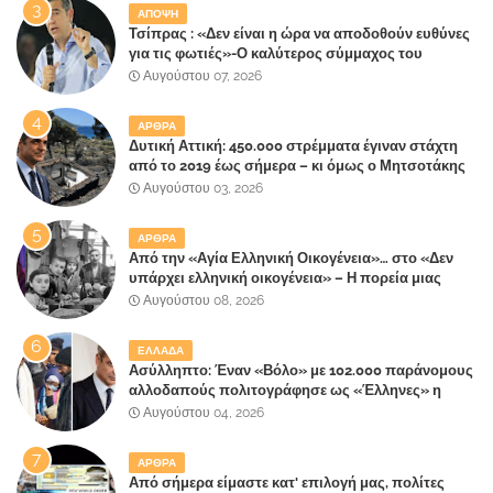
ΑΠΟΨΗ
Τσίπρας : «Δεν είναι η ώρα να αποδοθούν ευθύνες
για τις φωτιές»-Ο καλύτερος σύμμαχος του
Μητσοτάκη
Αυγούστου 07, 2026
ΑΡΘΡΑ
Δυτική Αττική: 450.000 στρέμματα έγιναν στάχτη
από το 2019 έως σήμερα – κι όμως ο Μητσοτάκης
έλαβε 40% και 45% στις εκλογές του 2023,ενώ 50%
Αυγούστου 03, 2026
πήρε στα Βίλλια!!!
ΑΡΘΡΑ
Από την «Αγία Ελληνική Οικογένεια»… στο «Δεν
υπάρχει ελληνική οικογένεια» – Η πορεία μιας
κοινωνίας που κινδυνεύει να ξεχάσει ποια είναι
Αυγούστου 08, 2026
ΕΛΛΑΔΑ
Ασύλληπτο: Έναν «Βόλο» με 102.000 παράνομους
αλλοδαπούς πολιτογράφησε ως «Έλληνες» η
κυβέρνηση!
Αυγούστου 04, 2026
ΑΡΘΡΑ
Από σήμερα είμαστε κατ' επιλογή μας, πολίτες