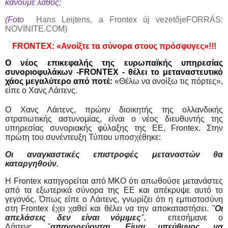
κάνουμε λάθος;
(Foto
Hans Leijtens, a Frontex új vezetőjeFORRÁS:
NOVINITE.COM)
FRONTEX: «Ανοίξτε τα σύνορα στους πρόσφυγες»!!!
Ο νέος επικεφαλής της ευρωπαϊκής υπηρεσίας
συνοριοφυλάκων -
FRONTEX
- θέλει το μεταναστευτικό
χάος μεγαλύτερο από ποτέ:
«Θέλω να ανοίξω τις πόρτες»,
είπε ο Χανς Λάιτενς.
Ο Χανς Λάιτενς, πρώην διοικητής της ολλανδικής
στρατιωτικής αστυνομίας, είναι ο νέος διευθυντής της
υπηρεσίας συνοριακής φύλαξης της ΕΕ, Frontex. Στην
πρώτη του συνέντευξη Τύπου υποσχέθηκε:
Οι αναγκαστικές επιστροφές μεταναστών θα
καταργηθούν.
Η Frontex κατηγορείται από ΜΚΟ ότι απωθούσε μετανάστες
από τα εξωτερικά σύνορα της ΕΕ και απέκρυψε αυτό το
γεγονός. Όπως είπε ο Λάιτενς, γνωρίζει ότι η εμπιστοσύνη
στη Frontex έχει χαθεί και θέλει να την αποκαταστήσει.
"
Οι
απελάσεις δεν είναι νόμιμες
",
επεσήμανε ο
Λάιτενς,
"
απαγορεύονται. Είμαι υπεύθυνος να