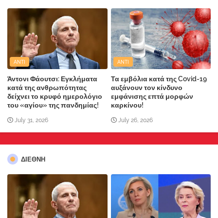
ANTI
ANTI
Άντονι Φάουτσι: Εγκλήματα
Τα εμβόλια κατά της Covid-19
κατά της ανθρωπότητας
αυξάνουν τον κίνδυνο
δείχνει το κρυφό ημερολόγιο
εμφάνισης επτά μορφών
του «αγίου» της πανδημίας!
καρκίνου!
July 31, 2026
July 26, 2026
ΔΙΕΘΝΗ