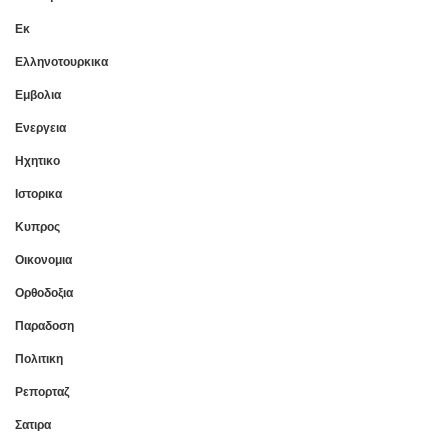
Εκ
Ελληνοτουρκικα
Εμβολια
Ενεργεια
Ηχητικο
Ιστορικα
Κυπρος
Οικονομια
Ορθοδοξια
Παραδοση
Πολιτικη
Ρεπορταζ
Σατιρα