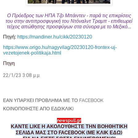
Ο Πρόεδρος των ΗΠΑ Τζο Μπάιντεν - παρά τις επικρίσεις
του στην αντιπροσφυγική του Ντόναλντ Τραμπ - επιθεωρεί
τείχος απώθησης προσφύγων στα σύνορα με το Μεξικό...
Πηγή:
https
://
mandiner
.
hu
/
cikk
/20230120
https
://
www
.
origo
.
hu
/
nagyvilag
/20230120-
frontex
-
uj
-
vezetojenek
-
politikaja
.
html
Πηγη
22/1/23 3:08 μ.μ.
ΕΑΝ ΥΠΑΡΧΕΙ ΠΡΟΒΛΗΜΑ ΜΕ ΤΟ FACEBOOK
ΚΟΙΝΟΠΟΙΗΣΤΕ ΑΠΟ ΕΔΩ(ΚΛΙΚ)
newspull.gr
ΚΑΝΤΕ LIKE Η ΑΚΟΛΟΥΘΗΣΤΕ ΤΗΝ ΒΟΗΘΗΤΙΚΗ
ΣΕΛΙΔΑ ΜΑΣ ΣΤΟ FACEBOOK (ΜΕ ΚΛΙΚ ΕΔΩ)