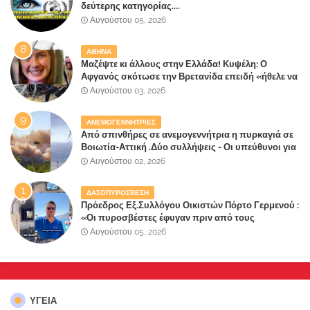
δεύτερης κατηγορίας....
Αυγούστου 05, 2026
ΑΘΗΝΑ
Μαζέψτε κι άλλους στην Ελλάδα! Κυψέλη: Ο
Αφγανός σκότωσε την Βρετανίδα επειδή «ήθελε να
κάνει τη σύντροφό του χριστιανή»
Αυγούστου 03, 2026
ΑΝΕΜΟΓΕΝΝΗΤΡΙΕΣ
Από σπινθήρες σε ανεμογεννήτρια η πυρκαγιά σε
Βοιωτία-Αττική .Δύο συλλήψεις - Οι υπεύθυνοι για
την λάθος διαχείριση της κατάσβεσης θα
Αυγούστου 02, 2026
"πληρώσουν";
ΔΑΣΟΠΥΡΟΣΒΕΣΗ
Πρόεδρος Εξ.Συλλόγου Οικιστών Πόρτο Γερμενού :
«Οι πυροσβέστες έφυγαν πριν από τους
κατοίκους»
Αυγούστου 05, 2026
ΥΓΕΙΑ