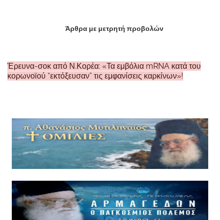
Άρθρα με μετρητή προβολών
Έρευνα-σοκ από Ν.Κορέα: «Τα εμβόλια mRNA κατά του
κορωνοϊού “εκτόξευσαν” τις εμφανίσεις καρκίνων»!