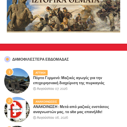
ΔΗΜΟΦΙΛΈΣΤΕΡΑ ΕΒΔΟΜΆΔΑΣ
ΑΤΤΙΚΗ
Πόρτο Γερμενό: Μαζικές αγωγές για την
επιχειρησιακή διαχείριση της πυρκαγιάς
ετοιμάζουν οι κάτοικοι!
Αυγούστου 07, 2026
ΑΝΑΚΟΙΝΩΣΕΙΣ
ΑΝΑΚΟΙΝΩΣΗ : Μετά από μαζικές ενστάσεις
αναγνωστών μας, το site μας επανήλθε!
Αυγούστου 06, 2026