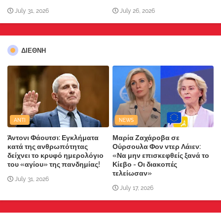
July 31, 2026
July 26, 2026
ΔΙΕΘΝΗ
ANTI
NEWS
Άντονι Φάουτσι: Εγκλήματα
Μαρία Ζαχάροβα σε
κατά της ανθρωπότητας
Ούρσουλα Φον ντερ Λάιεν:
δείχνει το κρυφό ημερολόγιο
«Να μην επισκεφθείς ξανά το
του «αγίου» της πανδημίας!
Κίεβο - Οι διακοπές
τελείωσαν»
July 31, 2026
July 17, 2026