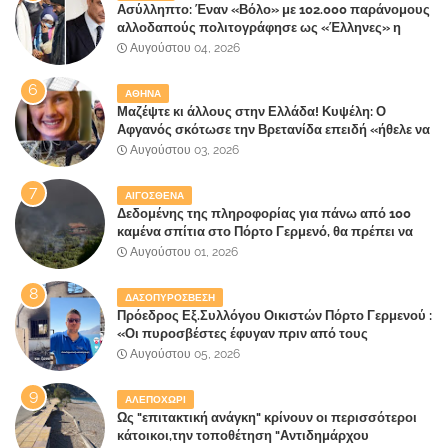
Ασύλληπτο: Έναν «Βόλο» με 102.000 παράνομους
αλλοδαπούς πολιτογράφησε ως «Έλληνες» η
κυβέρνηση!
Αυγούστου 04, 2026
ΑΘΗΝΑ
Μαζέψτε κι άλλους στην Ελλάδα! Κυψέλη: Ο
Αφγανός σκότωσε την Βρετανίδα επειδή «ήθελε να
κάνει τη σύντροφό του χριστιανή»
Αυγούστου 03, 2026
ΑΙΓΟΣΘΕΝΑ
Δεδομένης της πληροφορίας για πάνω από 100
καμένα σπίτια στο Πόρτο Γερμενό, θα πρέπει να
αναζητηθούν ευθύνες για την ολοσχερή
Αυγούστου 01, 2026
καταστροφή του τελευταίου πνεύμονα, του
επίγειου παραδείσου της Αττικής
ΔΑΣΟΠΥΡΟΣΒΕΣΗ
Πρόεδρος Εξ.Συλλόγου Οικιστών Πόρτο Γερμενού :
«Οι πυροσβέστες έφυγαν πριν από τους
κατοίκους»
Αυγούστου 05, 2026
ΑΛΕΠΟΧΩΡΙ
Ως "επιτακτική ανάγκη" κρίνουν οι περισσότεροι
κάτοικοι,την τοποθέτηση "Αντιδημάρχου