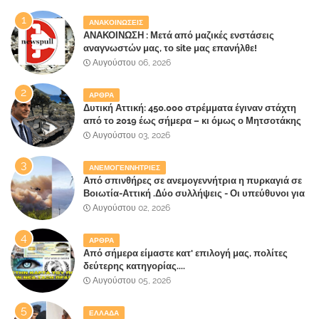
ΑΝΑΚΟΙΝΩΣΕΙΣ
ΑΝΑΚΟΙΝΩΣΗ : Μετά από μαζικές ενστάσεις
αναγνωστών μας, το site μας επανήλθε!
Αυγούστου 06, 2026
ΑΡΘΡΑ
Δυτική Αττική: 450.000 στρέμματα έγιναν στάχτη
από το 2019 έως σήμερα – κι όμως ο Μητσοτάκης
έλαβε 40% και 45% στις εκλογές του 2023,ενώ 50%
Αυγούστου 03, 2026
πήρε στα Βίλλια!!!
ΑΝΕΜΟΓΕΝΝΗΤΡΙΕΣ
Από σπινθήρες σε ανεμογεννήτρια η πυρκαγιά σε
Βοιωτία-Αττική .Δύο συλλήψεις - Οι υπεύθυνοι για
την λάθος διαχείριση της κατάσβεσης θα
Αυγούστου 02, 2026
"πληρώσουν";
ΑΡΘΡΑ
Από σήμερα είμαστε κατ' επιλογή μας, πολίτες
δεύτερης κατηγορίας....
Αυγούστου 05, 2026
ΕΛΛΑΔΑ