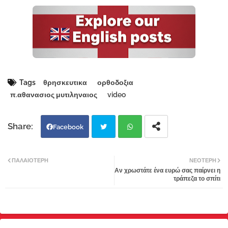
Tags
θρησκευτικα
ορθοδοξια
π.αθανασιος μυτιληναιος
video
Facebook
Twi
Wh
ΠΑΛΑΙΌΤΕΡΗ
ΝΕΌΤΕΡΗ
Αν χρωστάτε ένα ευρώ σας παίρνει η
tter
atsa
τράπεζα το σπίτι
pp