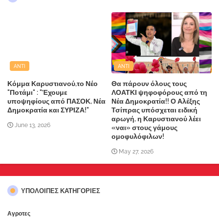
ANTI
ANTI
Κόμμα Καρυστιανού,το Νέο
Θα πάρουν όλους τους
"Ποτάμι" : "Έχουμε
ΛΟΑΤΚΙ ψηφοφόρους από τη
υποψηφίους από ΠΑΣΟΚ, Νέα
Νέα Δημοκρατία!! Ο Αλέξης
Δημοκρατία και ΣΥΡΙΖΑ!"
Τσίπρας υπόσχεται ειδική
αρωγή, η Καρυστιανού λέει
June 13, 2026
«ναι» στους γάμους
ομοφυλόφιλων!
May 27, 2026
ΥΠΌΛΟΙΠΕΣ ΚΑΤΗΓΟΡΊΕΣ
Αγροτες