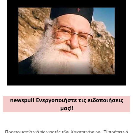
newspull Ενεργοποιήστε τις ειδοποιήσεις
μας!!
Προετοιμασία γιά τίς γιορτές τῶν Χριστουγέννων. Τί πρέπει νά