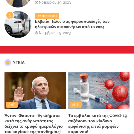
Παραλιακής Ζώνης" στο Δήμο Μάνδρας-Ειδυλλίας!
Νοεμβρίου 29, 2023
ΑΥΤΟΚΙΝΗΤΟ
Ελβετία: Τέλος στις φοροαπαλλαγές των
ηλεκτρικών αυτοκινήτων από το 2024
Νοεμβρίου 29, 2023
ΥΓΕΙΑ
ANTI
ANTI
Άντονι Φάουτσι: Εγκλήματα
Τα εμβόλια κατά της Covid-19
κατά της ανθρωπότητας
αυξάνουν τον κίνδυνο
δείχνει το κρυφό ημερολόγιο
εμφάνισης επτά μορφών
του «αγίου» της πανδημίας!
καρκίνου!