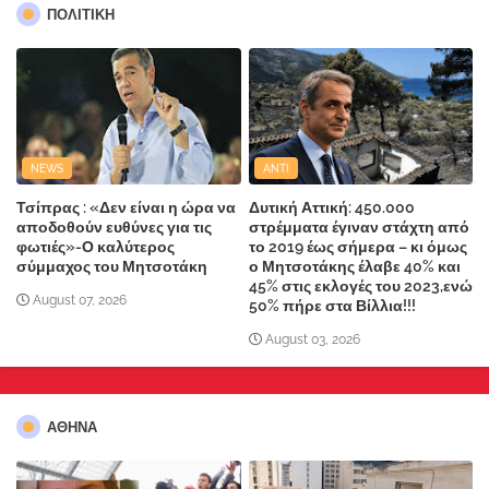
ΠΟΛΙΤΙΚΗ
NEWS
ANTI
Τσίπρας : «Δεν είναι η ώρα να
Δυτική Αττική: 450.000
αποδοθούν ευθύνες για τις
στρέμματα έγιναν στάχτη από
φωτιές»-Ο καλύτερος
το 2019 έως σήμερα – κι όμως
σύμμαχος του Μητσοτάκη
ο Μητσοτάκης έλαβε 40% και
45% στις εκλογές του 2023,ενώ
August 07, 2026
50% πήρε στα Βίλλια!!!
August 03, 2026
ΑΘΗΝΑ