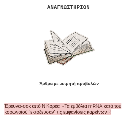
ΑΝΑΓΝΩΣΤΗΡΙΟΝ
Άρθρα με μετρητή προβολών
Έρευνα-σοκ από Ν.Κορέα: «Τα εμβόλια mRNA κατά του
κορωνοϊού “εκτόξευσαν” τις εμφανίσεις καρκίνων»!