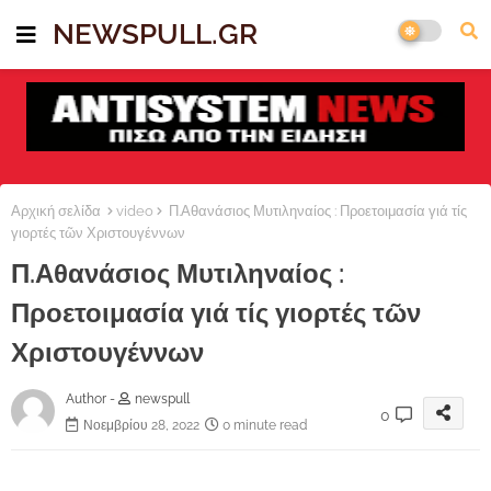
NEWSPULL.GR
Αρχική σελίδα
video
Π.Αθανάσιος Μυτιληναίος : Προετοιμασία γιά τίς
γιορτές τῶν Χριστουγέννων
Π.Αθανάσιος Μυτιληναίος :
Προετοιμασία γιά τίς γιορτές τῶν
Χριστουγέννων
Author -
newspull
0
Νοεμβρίου 28, 2022
0 minute read