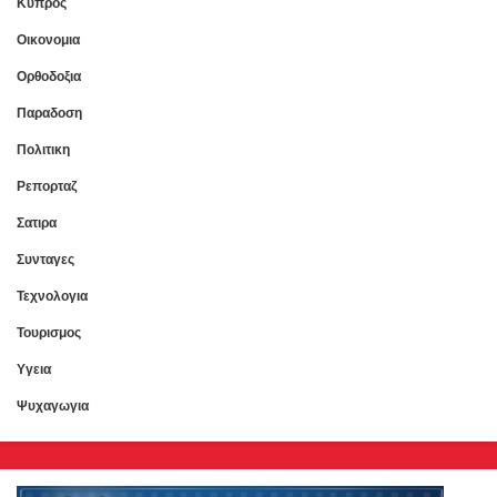
Κυπρος
Οικονομια
Ορθοδοξια
Παραδοση
Πολιτικη
Ρεπορταζ
Σατιρα
Συνταγες
Τεχνολογια
Τουρισμος
Υγεια
Ψυχαγωγια