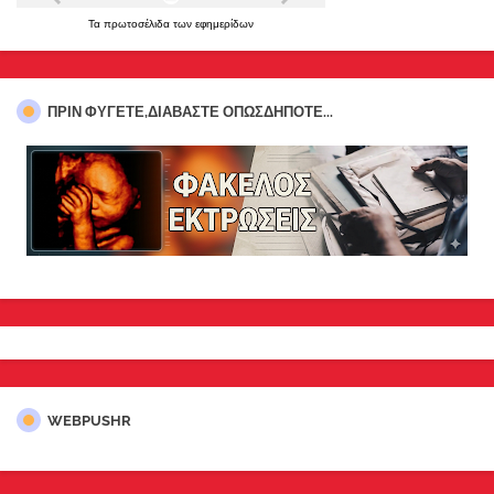
Τα
πρωτοσέλιδα
των
εφημερίδων
ΠΡΊΝ ΦΎΓΕΤΕ,ΔΙΑΒΆΣΤΕ ΟΠΩΣΔΉΠΟΤΕ...
WEBPUSHR