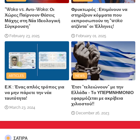
"Woke vs. Αντι-Woke: Οι
Φρυκτωρός : Επιμένουν να
Χώρες Παίρνουν Θέσεις
στηρίζουν κόμματα που
Μάχης στη Νέα Ιδεολογική
εκπροσωπούν τη "woke
Σύγκρουση"
ατζέντα" οι Έλληνες!
February 23, 2025
February 01, 2025
ARTICLES
NEWS
Ε.Κ : Ένας απλός τρόπος για
Έτσι "τελειώνουν" με την
να μην πάρετε την νέα
Ελλάδα - Το ΥΠΕΡΜΝΗΜΟΝΙΟ
ταυτότητα!
εφαρμόζεται με ακρίβεια
χιλιοστού!!
March 23, 2024
December 26, 2023
ΣΑΤΙΡΑ