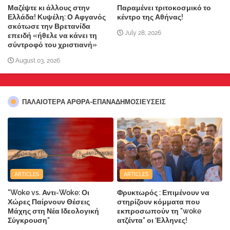
Μαζέψτε κι άλλους στην
Παραμένει τριτοκοσμικό το
Ελλάδα! Κυψέλη: Ο Αφγανός
κέντρο της Αθήνας!
σκότωσε την Βρετανίδα
July 28, 2026
επειδή «ήθελε να κάνει τη
σύντροφό του χριστιανή»
August 03, 2026
ΠΑΛΑΙΟΤΕΡΑ ΑΡΘΡΑ-ΕΠΑΝΑΔΗΜΟΣΙΕΥΣΕΙΣ
ARTICLES
ARTICLES
"Woke vs. Αντι-Woke: Οι
Φρυκτωρός : Επιμένουν να
Χώρες Παίρνουν Θέσεις
στηρίζουν κόμματα που
Μάχης στη Νέα Ιδεολογική
εκπροσωπούν τη "woke
Σύγκρουση"
ατζέντα" οι Έλληνες!