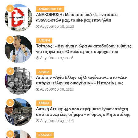
ΑΝΑΚΟΙΝΩΣΕΙΣ
ΑΝΑΚΟΙΝΩΣΗ : Μετά από μαζικές ενστάσεις
αναγνωστών μας, το site μας επανήλθε!
Αυγούστου 06, 2026
ΑΠΟΨΗ
Τσίπρας : «Δεν είναι η ώρα να αποδοθούν ευθύνες
για τις φωτιές»-Ο καλύτερος σύμμαχος του
Μητσοτάκη
Αυγούστου 07, 2026
ΑΡΘΡΑ
Από την «Αγία Ελληνική Οικογένεια»… στο «Δεν
υπάρχει ελληνική οικογένεια» – Η πορεία μιας
κοινωνίας που κινδυνεύει να ξεχάσει ποια είναι
Αυγούστου 08, 2026
ΑΡΘΡΑ
Δυτική Αττική: 450.000 στρέμματα έγιναν στάχτη
από το 2019 έως σήμερα – κι όμως ο Μητσοτάκης
έλαβε 40% και 45% στις εκλογές του 2023,ενώ 50%
Αυγούστου 03, 2026
πήρε στα Βίλλια!!!
ΕΛΛΑΔΑ