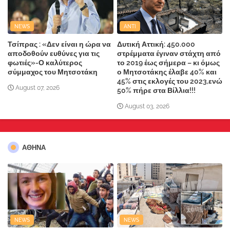
NEWS
ANTI
Τσίπρας : «Δεν είναι η ώρα να
Δυτική Αττική: 450.000
αποδοθούν ευθύνες για τις
στρέμματα έγιναν στάχτη από
φωτιές»-Ο καλύτερος
το 2019 έως σήμερα – κι όμως
σύμμαχος του Μητσοτάκη
ο Μητσοτάκης έλαβε 40% και
45% στις εκλογές του 2023,ενώ
August 07, 2026
50% πήρε στα Βίλλια!!!
August 03, 2026
ΑΘΗΝΑ
NEWS
NEWS