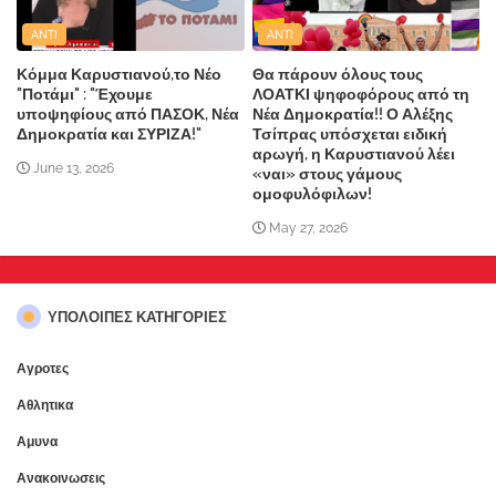
ANTI
ANTI
Κόμμα Καρυστιανού,το Νέο
Θα πάρουν όλους τους
"Ποτάμι" : "Έχουμε
ΛΟΑΤΚΙ ψηφοφόρους από τη
υποψηφίους από ΠΑΣΟΚ, Νέα
Νέα Δημοκρατία!! Ο Αλέξης
Δημοκρατία και ΣΥΡΙΖΑ!"
Τσίπρας υπόσχεται ειδική
αρωγή, η Καρυστιανού λέει
June 13, 2026
«ναι» στους γάμους
ομοφυλόφιλων!
May 27, 2026
ΥΠΌΛΟΙΠΕΣ ΚΑΤΗΓΟΡΊΕΣ
Αγροτες
Αθλητικα
Αμυνα
Ανακοινωσεις