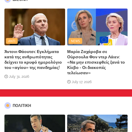
ANTI
NEWS
Άντονι Φάουτσι: Εγκλήματα
Μαρία Ζαχάροβα σε
κατά της ανθρωπότητας
Ούρσουλα Φον ντερ Λάιεν:
δείχνει το κρυφό ημερολόγιο
«Να μην επισκεφθείς ξανά το
του «αγίου» της πανδημίας!
Κίεβο - Οι διακοπές
τελείωσαν»
July 31, 2026
July 17, 2026
ΠΟΛΙΤΙΚΗ