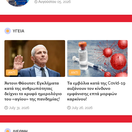
κατοίκους»
Αυγούστου 05, 2026
ΥΓΕΙΑ
ANTI
ANTI
Άντονι Φάουτσι: Εγκλήματα
Τα εμβόλια κατά της Covid-19
κατά της ανθρωπότητας
αυξάνουν τον κίνδυνο
δείχνει το κρυφό ημερολόγιο
εμφάνισης επτά μορφών
του «αγίου» της πανδημίας!
καρκίνου!
July 31, 2026
July 26, 2026
ΔΙΕΘΝΗ