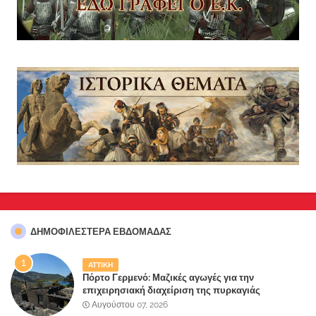
ΔΗΜΟΦΙΛΈΣΤΕΡΑ ΕΒΔΟΜΆΔΑΣ
ΑΤΤΙΚΗ
Πόρτο Γερμενό: Μαζικές αγωγές για την
επιχειρησιακή διαχείριση της πυρκαγιάς
ετοιμάζουν οι κάτοικοι!
Αυγούστου 07, 2026