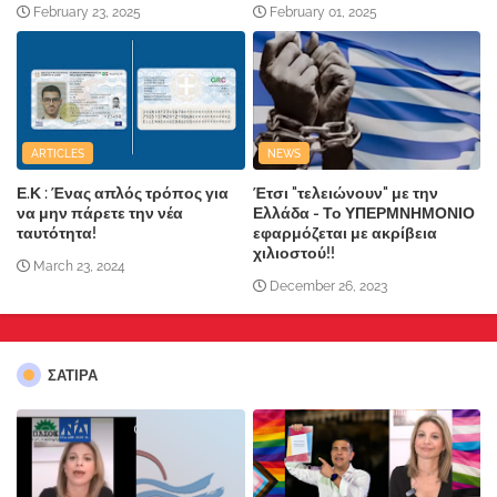
February 23, 2025
February 01, 2025
ARTICLES
NEWS
Ε.Κ : Ένας απλός τρόπος για
Έτσι "τελειώνουν" με την
να μην πάρετε την νέα
Ελλάδα - Το ΥΠΕΡΜΝΗΜΟΝΙΟ
ταυτότητα!
εφαρμόζεται με ακρίβεια
χιλιοστού!!
March 23, 2024
December 26, 2023
ΣΑΤΙΡΑ