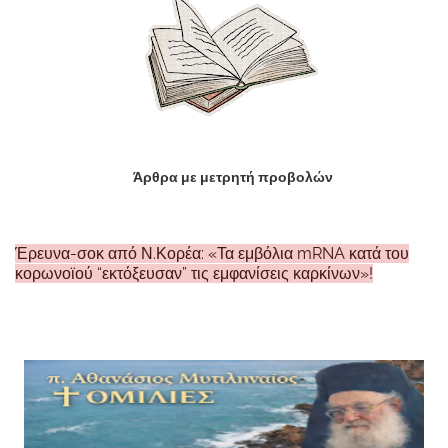
Άρθρα με μετρητή προβολών
Έρευνα-σοκ από Ν.Κορέα: «Τα εμβόλια mRNA κατά του
κορωνοϊού “εκτόξευσαν” τις εμφανίσεις καρκίνων»!