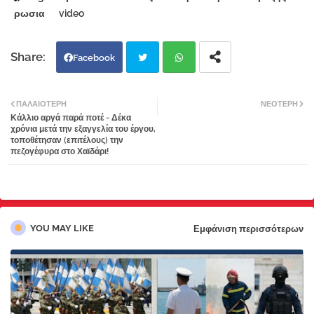
ρωσια
video
Facebook
Twi
Wh
ΠΑΛΑΙΌΤΕΡΗ
ΝΕΌΤΕΡΗ
Κάλλιο αργά παρά ποτέ - Δέκα
tter
atsa
χρόνια μετά την εξαγγελία του έργου,
τοποθέτησαν (επιτέλους) την
πεζογέφυρα στο Χαϊδάρι!
pp
YOU MAY LIKE
Εμφάνιση περισσότερων