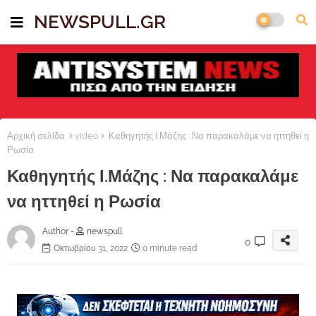
NEWSPULL.GR
Αρχική σελίδα
video
Καθηγητής Ι.Μάζης : Να παρακαλάμε να ηττηθεί η
Ρωσία
Καθηγητής Ι.Μάζης : Να παρακαλάμε
να ηττηθεί η Ρωσία
Author -
newspull
0
Οκτωβρίου 31, 2022
0 minute read