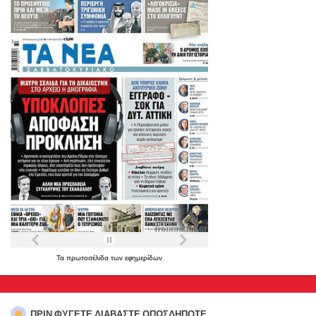
Τα
πρωτοσέλιδα
των
εφημερίδων
ΠΡΊΝ ΦΎΓΕΤΕ,ΔΙΑΒΆΣΤΕ ΟΠΩΣΔΉΠΟΤΕ...