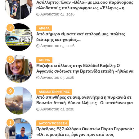
Ασύλληπτο: Έναν «Βόλο» με 102.000 παράνομους
αλλοδαπούς πολιτογράφησε ως «Έλληνες» η
κυβέρνηση!
Αυγούστου 04, 2026
ΑΡΘΡΑ
Από σήμερα είμαστε κατ' επιλογή μας, πολίτες
δεύτερης κατηγορίας....
Αυγούστου 05, 2026
ΑΘΗΝΑ
Μαζέψτε κι άλλους στην Ελλάδα! Κυψέλη: Ο
Αφγανός σκότωσε την Βρετανίδα επειδή «ήθελε να
κάνει τη σύντροφό του χριστιανή»
Αυγούστου 03, 2026
ΑΝΕΜΟΓΕΝΝΗΤΡΙΕΣ
Από σπινθήρες σε ανεμογεννήτρια η πυρκαγιά σε
Βοιωτία-Αττική .Δύο συλλήψεις - Οι υπεύθυνοι για
την λάθος διαχείριση της κατάσβεσης θα
Αυγούστου 02, 2026
"πληρώσουν";
ΔΑΣΟΠΥΡΟΣΒΕΣΗ
Πρόεδρος Εξ.Συλλόγου Οικιστών Πόρτο Γερμενού :
«Οι πυροσβέστες έφυγαν πριν από τους