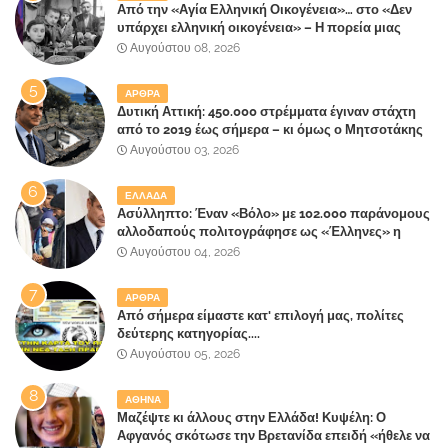
Από την «Αγία Ελληνική Οικογένεια»… στο «Δεν
υπάρχει ελληνική οικογένεια» – Η πορεία μιας
κοινωνίας που κινδυνεύει να ξεχάσει ποια είναι
Αυγούστου 08, 2026
ΑΡΘΡΑ
Δυτική Αττική: 450.000 στρέμματα έγιναν στάχτη
από το 2019 έως σήμερα – κι όμως ο Μητσοτάκης
έλαβε 40% και 45% στις εκλογές του 2023,ενώ 50%
Αυγούστου 03, 2026
πήρε στα Βίλλια!!!
ΕΛΛΑΔΑ
Ασύλληπτο: Έναν «Βόλο» με 102.000 παράνομους
αλλοδαπούς πολιτογράφησε ως «Έλληνες» η
κυβέρνηση!
Αυγούστου 04, 2026
ΑΡΘΡΑ
Από σήμερα είμαστε κατ' επιλογή μας, πολίτες
δεύτερης κατηγορίας....
Αυγούστου 05, 2026
ΑΘΗΝΑ
Μαζέψτε κι άλλους στην Ελλάδα! Κυψέλη: Ο
Αφγανός σκότωσε την Βρετανίδα επειδή «ήθελε να