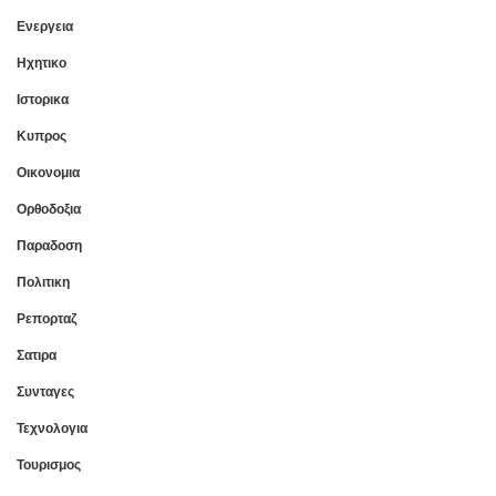
Ενεργεια
Ηχητικο
Ιστορικα
Κυπρος
Οικονομια
Ορθοδοξια
Παραδοση
Πολιτικη
Ρεπορταζ
Σατιρα
Συνταγες
Τεχνολογια
Τουρισμος