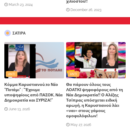
χιλιοστού!!
March 23, 2024
December 26, 2023
ΣΑΤΙΡΑ
ANTI
ANTI
Κόμμα Καρυστιανού,το Νέο
Θα πάρουν όλους τους
"Ποτάμι" : "Έχουμε
ΛΟΑΤΚΙ ψηφοφόρους από τη
υποψηφίους από ΠΑΣΟΚ, Νέα
Νέα Δημοκρατία!! Ο Αλέξης
Δημοκρατία και ΣΥΡΙΖΑ!"
Τσίπρας υπόσχεται ειδική
αρωγή, η Καρυστιανού λέει
June 13, 2026
«ναι» στους γάμους
ομοφυλόφιλων!
May 27, 2026