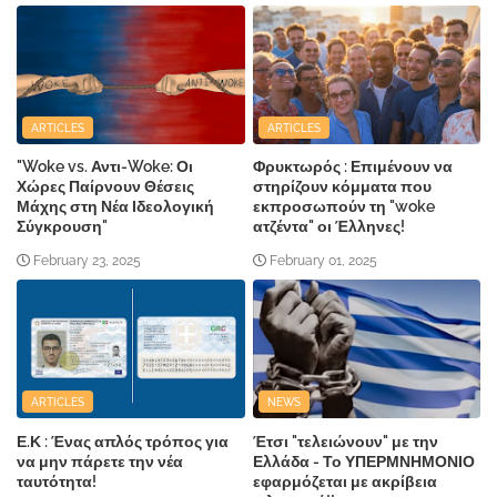
ARTICLES
ARTICLES
"Woke vs. Αντι-Woke: Οι
Φρυκτωρός : Επιμένουν να
Χώρες Παίρνουν Θέσεις
στηρίζουν κόμματα που
Μάχης στη Νέα Ιδεολογική
εκπροσωπούν τη "woke
Σύγκρουση"
ατζέντα" οι Έλληνες!
February 23, 2025
February 01, 2025
ARTICLES
NEWS
Ε.Κ : Ένας απλός τρόπος για
Έτσι "τελειώνουν" με την
να μην πάρετε την νέα
Ελλάδα - Το ΥΠΕΡΜΝΗΜΟΝΙΟ
ταυτότητα!
εφαρμόζεται με ακρίβεια