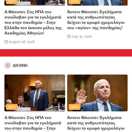
ANTI
ANTI
Α.Φάουτσι: Στις ΗΠΑ τον
Άντονι Φάουτσι: Εγκλήματα
συνέλαβαν για τα εγκλήματά
κατά της ανθρωπότητας
του στην πανδημία – Στην
δείχνει το κρυφό ημερολόγιο
Ελλάδα τον έκαναν μέλος της
του «αγίου» της πανδημίας!
Ακαδημίας Αθηνών!
July 31, 2026
August 08, 2026
ΔΙΕΘΝΗ
ANTI
ANTI
Α.Φάουτσι: Στις ΗΠΑ τον
Άντονι Φάουτσι: Εγκλήματα
συνέλαβαν για τα εγκλήματά
κατά της ανθρωπότητας
του στην πανδημία – Στην
δείχνει το κρυφό ημερολόγιο