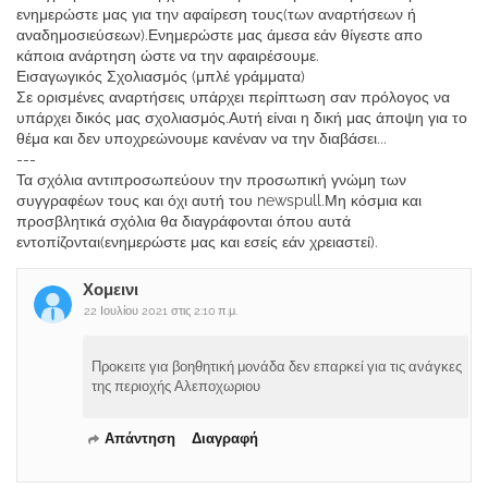
ενημερώστε μας για την αφαίρεση τους(των αναρτήσεων ή
αναδημοσιεύσεων).Ενημερώστε μας άμεσα εάν θίγεστε απο
κάποια ανάρτηση ώστε να την αφαιρέσουμε.
Εισαγωγικός Σχολιασμός (μπλέ γράμματα)
Σε ορισμένες αναρτήσεις υπάρχει περίπτωση σαν πρόλογος να
υπάρχει δικός μας σχολιασμός.Αυτή είναι η δική μας άποψη για το
θέμα και δεν υποχρεώνουμε κανέναν να την διαβάσει...
---
Τα σχόλια αντιπροσωπεύουν την προσωπική γνώμη των
συγγραφέων τους και όχι αυτή του newspull.Μη κόσμια και
προσβλητικά σχόλια θα διαγράφονται όπου αυτά
εντοπίζονται(ενημερώστε μας και εσείς εάν χρειαστεί).
Χομεινι
22 Ιουλίου 2021 στις 2:10 π.μ.
Προκειτε για βοηθητική μονάδα δεν επαρκεί για τις ανάγκες
της περιοχής Αλεποχωριου
Απάντηση
Διαγραφή