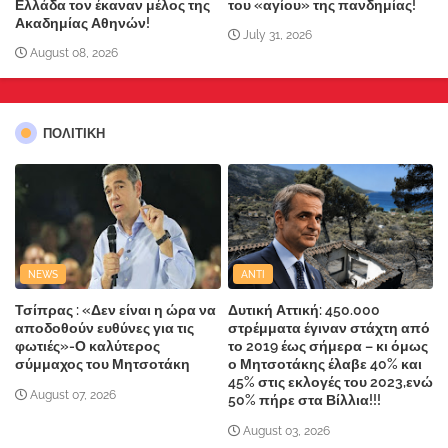
Ελλάδα τον έκαναν μέλος της
του «αγίου» της πανδημίας!
Ακαδημίας Αθηνών!
July 31, 2026
August 08, 2026
ΠΟΛΙΤΙΚΗ
NEWS
ANTI
Τσίπρας : «Δεν είναι η ώρα να
Δυτική Αττική: 450.000
αποδοθούν ευθύνες για τις
στρέμματα έγιναν στάχτη από
φωτιές»-Ο καλύτερος
το 2019 έως σήμερα – κι όμως
σύμμαχος του Μητσοτάκη
ο Μητσοτάκης έλαβε 40% και
45% στις εκλογές του 2023,ενώ
August 07, 2026
50% πήρε στα Βίλλια!!!
August 03, 2026