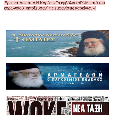
Έρευνα-σοκ από Ν.Κορέα: «Τα εμβόλια mRNA κατά του
κορωνοϊού “εκτόξευσαν” τις εμφανίσεις καρκίνων»!