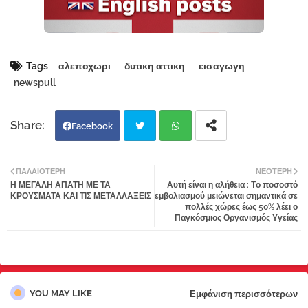
Tags
αλεποχωρι
δυτικη αττικη
εισαγωγη
newspull
Facebook
Twi
Wh
ΠΑΛΑΙΌΤΕΡΗ
ΝΕΌΤΕΡΗ
Η ΜΕΓΑΛΗ ΑΠΑΤΗ ΜΕ ΤΑ
Αυτή είναι η αλήθεια : Tο ποσοστό
tter
atsa
ΚΡΟΥΣΜΑΤΑ ΚΑΙ ΤΙΣ ΜΕΤΑΛΛΑΞΕΙΣ
εμβολιασμού μειώνεται σημαντικά σε
πολλές χώρες έως 50% λέει ο
Παγκόσμιος Οργανισμός Υγείας
pp
YOU MAY LIKE
Εμφάνιση περισσότερων