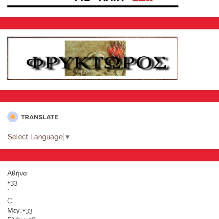
TRANSLATE
Select Language
▼
Αθήνα
+
33
°
C
Μεγ.:
+
33