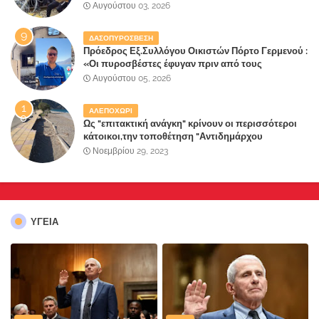
κάνει τη σύντροφό του χριστιανή»
Αυγούστου 03, 2026
ΔΑΣΟΠΥΡΟΣΒΕΣΗ
Πρόεδρος Εξ.Συλλόγου Οικιστών Πόρτο Γερμενού :
«Οι πυροσβέστες έφυγαν πριν από τους
κατοίκους»
Αυγούστου 05, 2026
ΑΛΕΠΟΧΩΡΙ
Ως "επιτακτική ανάγκη" κρίνουν οι περισσότεροι
κάτοικοι,την τοποθέτηση "Αντιδημάρχου
Παραλιακής Ζώνης" στο Δήμο Μάνδρας-Ειδυλλίας!
Νοεμβρίου 29, 2023
ΥΓΕΙΑ