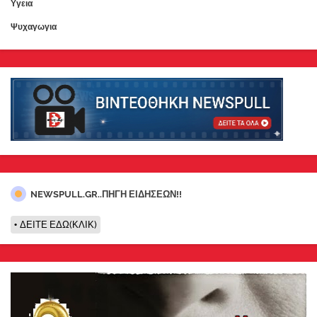
Υγεια
Ψυχαγωγια
NEWSPULL.GR..ΠΗΓΗ ΕΙΔΗΣΕΩΝ!!
ΔΕΙΤΕ ΕΔΩ(ΚΛΙΚ)