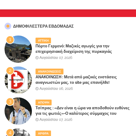
ΔΗΜΟΦΙΛΈΣΤΕΡΑ ΕΒΔΟΜΆΔΑΣ
ΑΤΤΙΚΗ
Πόρτο Γερμενό: Μαζικές αγωγές για την
επιχειρησιακή διαχείριση της πυρκαγιάς
ετοιμάζουν οι κάτοικοι!
Αυγούστου 07, 2026
ΑΝΑΚΟΙΝΩΣΕΙΣ
ΑΝΑΚΟΙΝΩΣΗ : Μετά από μαζικές ενστάσεις
αναγνωστών μας, το site μας επανήλθε!
Αυγούστου 06, 2026
ΑΠΟΨΗ
Τσίπρας : «Δεν είναι η ώρα να αποδοθούν ευθύνες
για τις φωτιές»-Ο καλύτερος σύμμαχος του
Μητσοτάκη
Αυγούστου 07, 2026
ΑΡΘΡΑ