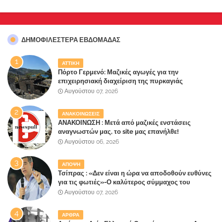
ΔΗΜΟΦΙΛΈΣΤΕΡΑ ΕΒΔΟΜΆΔΑΣ
ΑΤΤΙΚΗ
Πόρτο Γερμενό: Μαζικές αγωγές για την
επιχειρησιακή διαχείριση της πυρκαγιάς
ετοιμάζουν οι κάτοικοι!
Αυγούστου 07, 2026
ΑΝΑΚΟΙΝΩΣΕΙΣ
ΑΝΑΚΟΙΝΩΣΗ : Μετά από μαζικές ενστάσεις
αναγνωστών μας, το site μας επανήλθε!
Αυγούστου 06, 2026
ΑΠΟΨΗ
Τσίπρας : «Δεν είναι η ώρα να αποδοθούν ευθύνες
για τις φωτιές»-Ο καλύτερος σύμμαχος του
Μητσοτάκη
Αυγούστου 07, 2026
ΑΡΘΡΑ