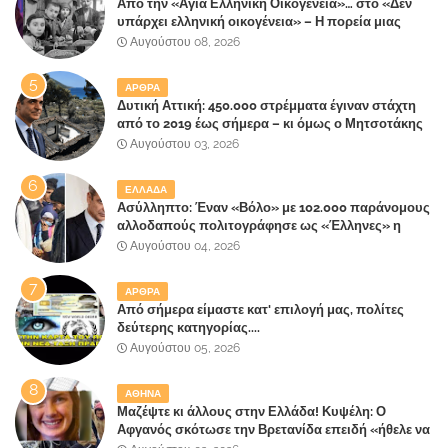
Από την «Αγία Ελληνική Οικογένεια»… στο «Δεν
υπάρχει ελληνική οικογένεια» – Η πορεία μιας
κοινωνίας που κινδυνεύει να ξεχάσει ποια είναι
Αυγούστου 08, 2026
ΑΡΘΡΑ
Δυτική Αττική: 450.000 στρέμματα έγιναν στάχτη
από το 2019 έως σήμερα – κι όμως ο Μητσοτάκης
έλαβε 40% και 45% στις εκλογές του 2023,ενώ 50%
Αυγούστου 03, 2026
πήρε στα Βίλλια!!!
ΕΛΛΑΔΑ
Ασύλληπτο: Έναν «Βόλο» με 102.000 παράνομους
αλλοδαπούς πολιτογράφησε ως «Έλληνες» η
κυβέρνηση!
Αυγούστου 04, 2026
ΑΡΘΡΑ
Από σήμερα είμαστε κατ' επιλογή μας, πολίτες
δεύτερης κατηγορίας....
Αυγούστου 05, 2026
ΑΘΗΝΑ
Μαζέψτε κι άλλους στην Ελλάδα! Κυψέλη: Ο
Αφγανός σκότωσε την Βρετανίδα επειδή «ήθελε να
κάνει τη σύντροφό του χριστιανή»