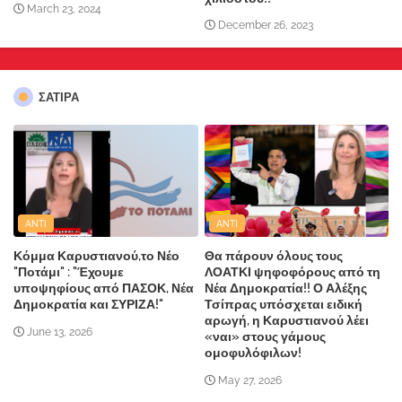
March 23, 2024
December 26, 2023
ΣΑΤΙΡΑ
ANTI
ANTI
Κόμμα Καρυστιανού,το Νέο
Θα πάρουν όλους τους
"Ποτάμι" : "Έχουμε
ΛΟΑΤΚΙ ψηφοφόρους από τη
υποψηφίους από ΠΑΣΟΚ, Νέα
Νέα Δημοκρατία!! Ο Αλέξης
Δημοκρατία και ΣΥΡΙΖΑ!"
Τσίπρας υπόσχεται ειδική
αρωγή, η Καρυστιανού λέει
June 13, 2026
«ναι» στους γάμους
ομοφυλόφιλων!
May 27, 2026