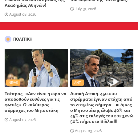
Ακαδημίας Αθηνών!
July 31, 2026
August 08, 2026
ΠΟΛΙΤΙΚΗ
NEWS
ANTI
Τσίπρας : «Δεν είναι η ώρα να
Δυτική Αττική: 450.000
αποδοθούν ευθύνες για τις
στρέμματα έγιναν στάχτη από
φωτιές»-Ο καλύτερος
το 2019 έως σήμερα – κι όμως
σύμμαχος του Μητσοτάκη
ο Μητσοτάκης έλαβε 40% και
45% στις εκλογές του 2023,ενώ
August 07, 2026
50% πήρε στα Βίλλια!!!
August 03, 2026