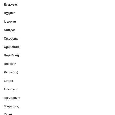
Ενεργεια
Ηχητικο
Ιστορικα
Κυπρος
Οικονομια
Ορθοδοξια
Παραδοση
Πολιτικη
Ρεπορταζ
Σατιρα
Συνταγες
Τεχνολογια
Τουρισμος
Υγεια