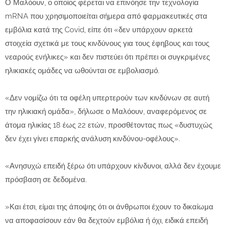
Ο Μαλόουν, ο οποίος φέρεται να επινόησε την τεχνολογία
mRNA που χρησιμοποιείται σήμερα από φαρμακευτικές στα
εμβόλια κατά της Covid, είπε ότι «δεν υπάρχουν αρκετά
στοιχεία σχετικά με τους κινδύνους για τους έφηβους και τους
νεαρούς ενήλικες» και δεν πιστεύει ότι πρέπει οι συγκριμένες
ηλικιακές ομάδες να ωθούνται σε εμβολιασμό.
«Δεν νομίζω ότι τα οφέλη υπερτερούν των κινδύνων σε αυτή
την ηλικιακή ομάδα», δήλωσε ο Μαλόουν, αναφερόμενος σε
άτομα ηλικίας 18 έως 22 ετών, προσθέτοντας πως «δυστυχώς
δεν έχει γίνει επαρκής ανάλυση κινδύνου-οφέλους».
«Ανησυχώ επειδή ξέρω ότι υπάρχουν κίνδυνοι, αλλά δεν έχουμε
πρόσβαση σε δεδομένα.
»Και έτσι, είμαι της άποψης ότι οι άνθρωποι έχουν το δικαίωμα
να αποφασίσουν εάν θα δεχτούν εμβόλια ή όχι, ειδικά επειδή