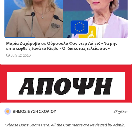
Μαρία Ζαχάροβα σε Ούρσουλα Φον ντερ Λάιεν: «Να μην
επισκεφθείς ξανά το Κίεβο - Οι διακοπές τελείωσαν»
July 17, 2026
0Σχόλια
ΔΗΜΟΣΊΕΥΣΗ ΣΧΟΛΊΟΥ
* Please Don't Spam Here. All the Comments are Reviewed by Admin.