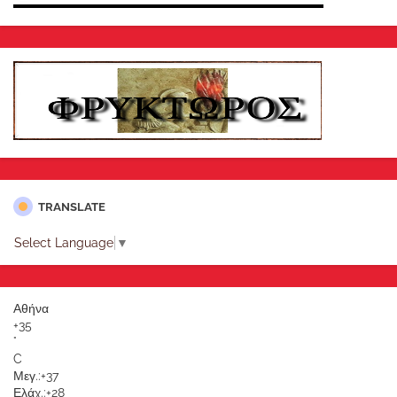
TRANSLATE
Select Language
▼
Αθήνα
+
35
°
C
Μεγ.:
+
37
Ελάχ.:
+
28