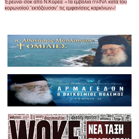
Έρευνα-σοκ από Ν.Κορέα: «Τα εμβόλια mRNA κατά του
κορωνοϊού “εκτόξευσαν” τις εμφανίσεις καρκίνων»!