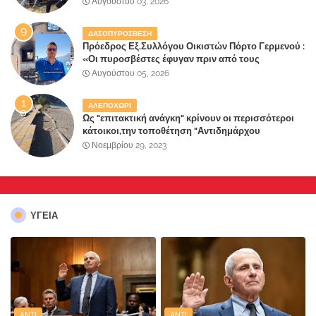
Αυγούστου 03, 2026
ΔΑΣΟΠΥΡΟΣΒΕΣΗ
Πρόεδρος Εξ.Συλλόγου Οικιστών Πόρτο Γερμενού :
«Οι πυροσβέστες έφυγαν πριν από τους
κατοίκους»
Αυγούστου 05, 2026
ΑΛΕΠΟΧΩΡΙ
Ως "επιτακτική ανάγκη" κρίνουν οι περισσότεροι
κάτοικοι,την τοποθέτηση "Αντιδημάρχου
Παραλιακής Ζώνης" στο Δήμο Μάνδρας-Ειδυλλίας!
Νοεμβρίου 29, 2023
ΥΓΕΙΑ
ANTI
ANTI