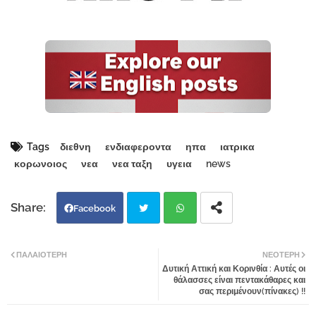
Tags
διεθνη
ενδιαφεροντα
ηπα
ιατρικα
κορωνοιος
νεα
νεα ταξη
υγεια
news
Facebook
Twi
Wh
ΠΑΛΑΙΌΤΕΡΗ
ΝΕΌΤΕΡΗ
Δυτική Αττική και Κορινθία : Αυτές οι
tter
atsa
θάλασσες είναι πεντακάθαρες και
σας περιμένουν(πίνακες) !!
pp