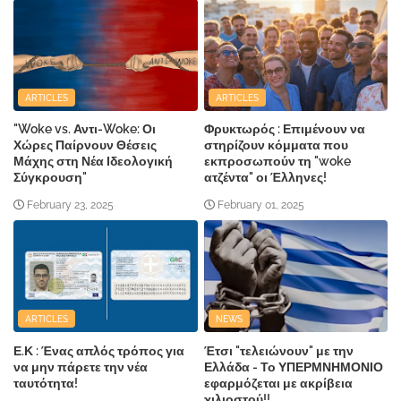
ARTICLES
ARTICLES
"Woke vs. Αντι-Woke: Οι
Φρυκτωρός : Επιμένουν να
Χώρες Παίρνουν Θέσεις
στηρίζουν κόμματα που
Μάχης στη Νέα Ιδεολογική
εκπροσωπούν τη "woke
Σύγκρουση"
ατζέντα" οι Έλληνες!
February 23, 2025
February 01, 2025
ARTICLES
NEWS
Ε.Κ : Ένας απλός τρόπος για
Έτσι "τελειώνουν" με την
να μην πάρετε την νέα
Ελλάδα - Το ΥΠΕΡΜΝΗΜΟΝΙΟ
ταυτότητα!
εφαρμόζεται με ακρίβεια
χιλιοστού!!