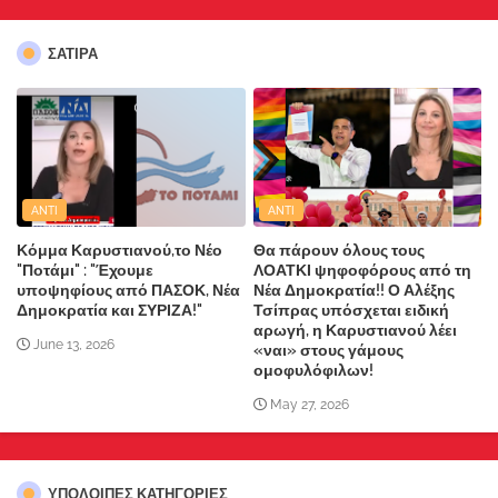
ΣΑΤΙΡΑ
ANTI
ANTI
Κόμμα Καρυστιανού,το Νέο
Θα πάρουν όλους τους
"Ποτάμι" : "Έχουμε
ΛΟΑΤΚΙ ψηφοφόρους από τη
υποψηφίους από ΠΑΣΟΚ, Νέα
Νέα Δημοκρατία!! Ο Αλέξης
Δημοκρατία και ΣΥΡΙΖΑ!"
Τσίπρας υπόσχεται ειδική
αρωγή, η Καρυστιανού λέει
June 13, 2026
«ναι» στους γάμους
ομοφυλόφιλων!
May 27, 2026
ΥΠΌΛΟΙΠΕΣ ΚΑΤΗΓΟΡΊΕΣ