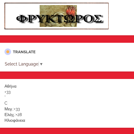
TRANSLATE
Select Language
▼
Αθήνα
+
33
°
C
Μεγ.:
+
33
Ελάχ.:
+
28
Ηλιοφάνεια