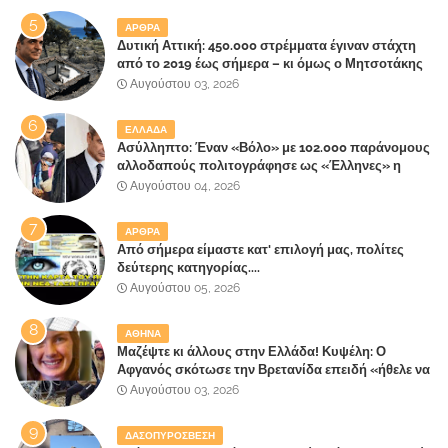
ΑΡΘΡΑ
Δυτική Αττική: 450.000 στρέμματα έγιναν στάχτη
από το 2019 έως σήμερα – κι όμως ο Μητσοτάκης
έλαβε 40% και 45% στις εκλογές του 2023,ενώ 50%
Αυγούστου 03, 2026
πήρε στα Βίλλια!!!
ΕΛΛΑΔΑ
Ασύλληπτο: Έναν «Βόλο» με 102.000 παράνομους
αλλοδαπούς πολιτογράφησε ως «Έλληνες» η
κυβέρνηση!
Αυγούστου 04, 2026
ΑΡΘΡΑ
Από σήμερα είμαστε κατ' επιλογή μας, πολίτες
δεύτερης κατηγορίας....
Αυγούστου 05, 2026
ΑΘΗΝΑ
Μαζέψτε κι άλλους στην Ελλάδα! Κυψέλη: Ο
Αφγανός σκότωσε την Βρετανίδα επειδή «ήθελε να
κάνει τη σύντροφό του χριστιανή»
Αυγούστου 03, 2026
ΔΑΣΟΠΥΡΟΣΒΕΣΗ