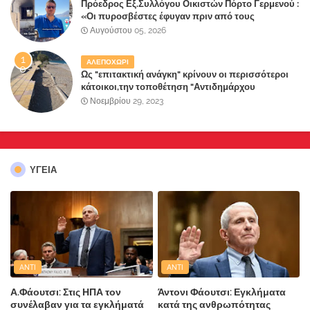
Πρόεδρος Εξ.Συλλόγου Οικιστών Πόρτο Γερμενού :
«Οι πυροσβέστες έφυγαν πριν από τους
κατοίκους»
Αυγούστου 05, 2026
ΑΛΕΠΟΧΩΡΙ
Ως "επιτακτική ανάγκη" κρίνουν οι περισσότεροι
κάτοικοι,την τοποθέτηση "Αντιδημάρχου
Παραλιακής Ζώνης" στο Δήμο Μάνδρας-Ειδυλλίας!
Νοεμβρίου 29, 2023
ΥΓΕΙΑ
ANTI
ANTI
Α.Φάουτσι: Στις ΗΠΑ τον
Άντονι Φάουτσι: Εγκλήματα
συνέλαβαν για τα εγκλήματά
κατά της ανθρωπότητας