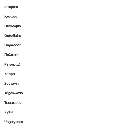
Ιστορικα
Κυπρος
Οικονομια
Ορθοδοξια
Παραδοση
Πολιτικη
Ρεπορταζ
Σατιρα
Συνταγες
Τεχνολογια
Τουρισμος
Υγεια
Ψυχαγωγια