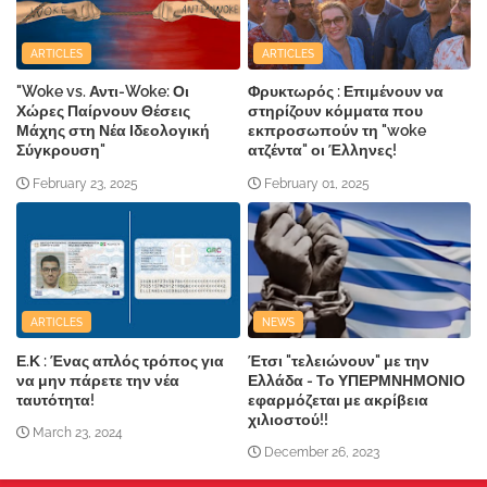
ARTICLES
ARTICLES
"Woke vs. Αντι-Woke: Οι
Φρυκτωρός : Επιμένουν να
Χώρες Παίρνουν Θέσεις
στηρίζουν κόμματα που
Μάχης στη Νέα Ιδεολογική
εκπροσωπούν τη "woke
Σύγκρουση"
ατζέντα" οι Έλληνες!
February 23, 2025
February 01, 2025
ARTICLES
NEWS
Ε.Κ : Ένας απλός τρόπος για
Έτσι "τελειώνουν" με την
να μην πάρετε την νέα
Ελλάδα - Το ΥΠΕΡΜΝΗΜΟΝΙΟ
ταυτότητα!
εφαρμόζεται με ακρίβεια
χιλιοστού!!
March 23, 2024
December 26, 2023