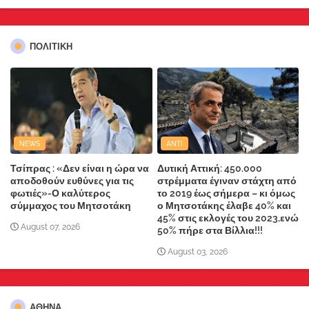
ΠΟΛΙΤΙΚΗ
NEWS
ANTI
Τσίπρας : «Δεν είναι η ώρα να
Δυτική Αττική: 450.000
αποδοθούν ευθύνες για τις
στρέμματα έγιναν στάχτη από
φωτιές»-Ο καλύτερος
το 2019 έως σήμερα – κι όμως
σύμμαχος του Μητσοτάκη
ο Μητσοτάκης έλαβε 40% και
45% στις εκλογές του 2023,ενώ
August 07, 2026
50% πήρε στα Βίλλια!!!
August 03, 2026
ΑΘΗΝΑ