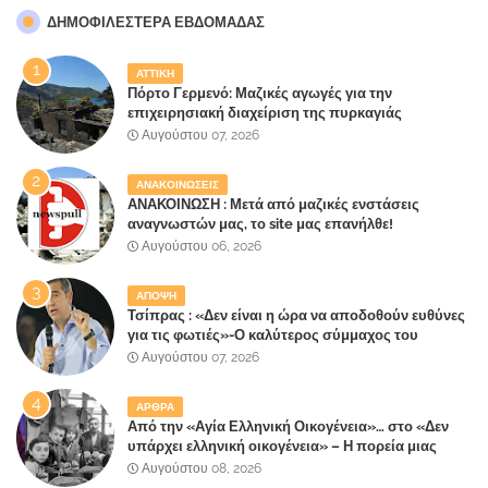
ΔΗΜΟΦΙΛΈΣΤΕΡΑ ΕΒΔΟΜΆΔΑΣ
ΑΤΤΙΚΗ
Πόρτο Γερμενό: Μαζικές αγωγές για την
επιχειρησιακή διαχείριση της πυρκαγιάς
ετοιμάζουν οι κάτοικοι!
Αυγούστου 07, 2026
ΑΝΑΚΟΙΝΩΣΕΙΣ
ΑΝΑΚΟΙΝΩΣΗ : Μετά από μαζικές ενστάσεις
αναγνωστών μας, το site μας επανήλθε!
Αυγούστου 06, 2026
ΑΠΟΨΗ
Τσίπρας : «Δεν είναι η ώρα να αποδοθούν ευθύνες
για τις φωτιές»-Ο καλύτερος σύμμαχος του
Μητσοτάκη
Αυγούστου 07, 2026
ΑΡΘΡΑ
Από την «Αγία Ελληνική Οικογένεια»… στο «Δεν
υπάρχει ελληνική οικογένεια» – Η πορεία μιας
κοινωνίας που κινδυνεύει να ξεχάσει ποια είναι
Αυγούστου 08, 2026