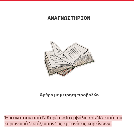
ΑΝΑΓΝΩΣΤΗΡΙΟΝ
Άρθρα με μετρητή προβολών
Έρευνα-σοκ από Ν.Κορέα: «Τα εμβόλια mRNA κατά του
κορωνοϊού “εκτόξευσαν” τις εμφανίσεις καρκίνων»!