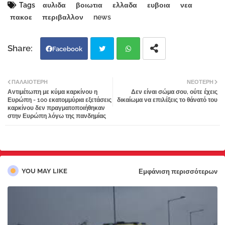
Tags
αυλιδα
βοιωτια
ελλαδα
ευβοια
νεα
πακοε
περιβαλλον
news
Facebook
Twi
Wh
ΠΑΛΑΙΌΤΕΡΗ
ΝΕΌΤΕΡΗ
Αντιμέτωπη με κύμα καρκίνου η
Δεν είναι σώμα σου, ούτε έχεις
tter
atsa
Ευρώπη - 100 εκατομμύρια εξετάσεις
δικαίωμα να επιλέξεις το θάνατό του
καρκίνου δεν πραγματοποιήθηκαν
στην Ευρώπη λόγω της πανδημίας
pp
YOU MAY LIKE
Εμφάνιση περισσότερων