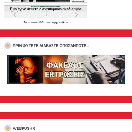
Τα
πρωτοσέλιδα
των
εφημερίδων
ΠΡΊΝ ΦΎΓΕΤΕ,ΔΙΑΒΆΣΤΕ ΟΠΩΣΔΉΠΟΤΕ...
WEBPUSHR