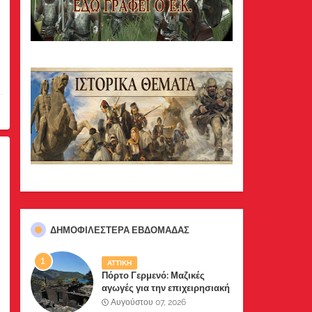
ΔΗΜΟΦΙΛΈΣΤΕΡΑ ΕΒΔΟΜΆΔΑΣ
ΑΤΤΙΚΗ
Πόρτο Γερμενό: Μαζικές
αγωγές για την επιχειρησιακή
διαχείριση της πυρκαγιάς
Αυγούστου 07, 2026