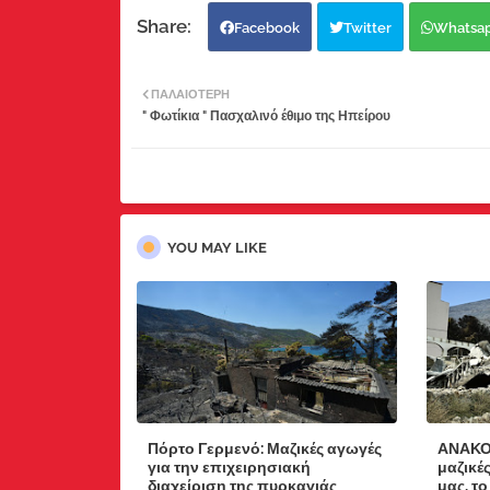
Facebook
Twitter
Whatsa
ΠΑΛΑΙΌΤΕΡΗ
" Φωτίκια " Πασχαλινό έθιμο της Ηπείρου
YOU MAY LIKE
Πόρτο Γερμενό: Μαζικές αγωγές
ΑΝΑΚΟ
για την επιχειρησιακή
μαζικέ
διαχείριση της πυρκαγιάς
μας, το