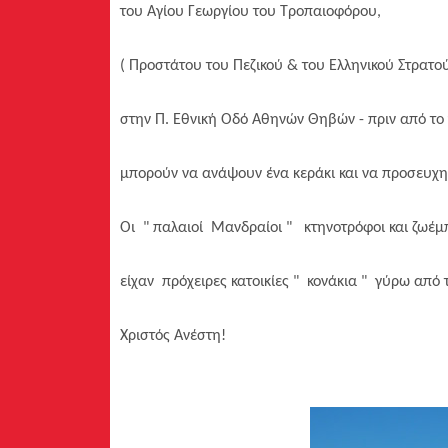
του Αγίου Γεωργίου του Τροπαιοφόρου,
( Προστάτου του Πεζικού & του Ελληνικού Στρατο
στην Π. Εθνική Οδό Αθηνών Θηβών - πριν από το
μπορούν να ανάψουν ένα κεράκι και να προσευχη
Οι " παλαιοί Μανδραίοι " κτηνοτρόφοι και ζωέμπ
είχαν πρόχειρες κατοικίες " κονάκια " γύρω από 
Χριστός Ανέστη!