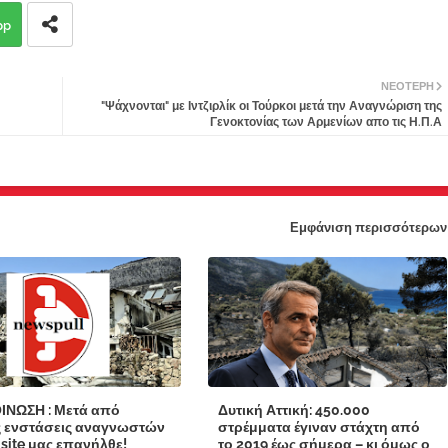
pp
ΝΕΌΤΕΡΗ
"Ψάχνονται" με Ιντζιρλίκ οι Τούρκοι μετά την Αναγνώριση της
Γενοκτονίας των Αρμενίων απο τις Η.Π.Α
Εμφάνιση περισσότερων
ΙΝΩΣΗ : Μετά από
Δυτική Αττική: 450.000
ς ενστάσεις αναγνωστών
στρέμματα έγιναν στάχτη από
 site μας επανήλθε!
το 2019 έως σήμερα – κι όμως ο