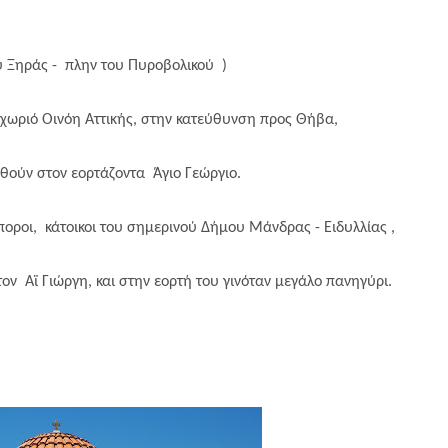
ύ Ξηράς - πλην του Πυροβολικού )
 χωριό Οινόη Αττικής, στην κατεύθυνση προς Θήβα,
θούν στον εορτάζοντα Άγιο Γεώργιο.
οροι, κάτοικοι του σημερινού Δήμου Μάνδρας - Ειδυλλίας ,
τον Αϊ Γιώργη, και στην εορτή του γινόταν μεγάλο πανηγύρι.