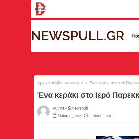
NEWSPULL.GR
Ho
Αρχική σελίδα
newspull
Ένα κεράκι στο Ιερό Παρεκκ
Ένα κεράκι στο Ιερό Παρεκκ
Author -
newspull
Μαΐου 03, 2021
1 minute read