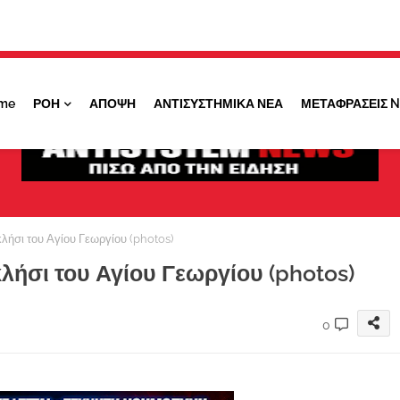
Κάντε ''ΚΛΙΚ'' πάνω στο ΝΑΙ ώστε να
λαμβάνετε ειδοποιήσεις για σημαντικά θέματά
μας
me
ΡΟΗ
ΑΠΟΨΗ
ΑΝΤΙΣΥΣΤΗΜΙΚΑ ΝΕΑ
ΜΕΤΑΦΡΑΣΕΙΣ 
ΟΧΙ ΤΩΡΑ
ΝΑΙ
λήσι του Αγίου Γεωργίου (photos)
λήσι του Αγίου Γεωργίου (photos)
0