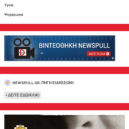
Υγεια
Ψυχαγωγια
NEWSPULL.GR..ΠΗΓΗ ΕΙΔΗΣΕΩΝ!!
ΔΕΙΤΕ ΕΔΩ(ΚΛΙΚ)