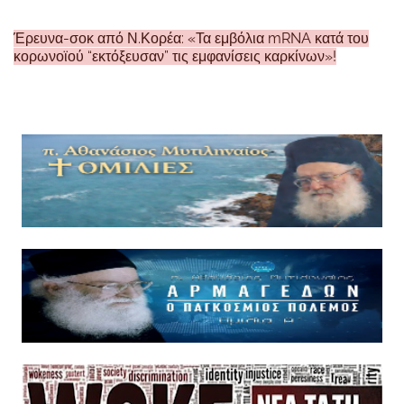
Έρευνα-σοκ από Ν.Κορέα: «Τα εμβόλια mRNA κατά του
κορωνοϊού “εκτόξευσαν” τις εμφανίσεις καρκίνων»!