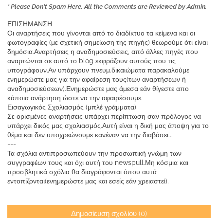
* Please Don't Spam Here. All the Comments are Reviewed by Admin.
ΕΠΙΣΗΜΑΝΣΗ
Οι αναρτήσεις που γίνονται από το διαδίκτυο τα κείμενα και οι
φωτογραφίες (με σχετική σημείωση της πηγής) θεωρούμε ότι είναι
δημόσια.Αναρτήσεις η αναδημοσιεύσεις, από άλλες πηγές που
αναρτώνται σε αυτό το blog εκφράζουν αυτούς που τις
υπογράφουν.Αν υπάρχουν πνευμ.δικαιώματα παρακαλούμε
ενημερώστε μας για την αφαίρεση τους(των αναρτήσεων ή
αναδημοσιεύσεων).Ενημερώστε μας άμεσα εάν θίγεστε απο
κάποια ανάρτηση ώστε να την αφαιρέσουμε.
Εισαγωγικός Σχολιασμός (μπλέ γράμματα)
Σε ορισμένες αναρτήσεις υπάρχει περίπτωση σαν πρόλογος να
υπάρχει δικός μας σχολιασμός.Αυτή είναι η δική μας άποψη για το
θέμα και δεν υποχρεώνουμε κανέναν να την διαβάσει...
---
Τα σχόλια αντιπροσωπεύουν την προσωπική γνώμη των
συγγραφέων τους και όχι αυτή του newspull.Μη κόσμια και
προσβλητικά σχόλια θα διαγράφονται όπου αυτά
εντοπίζονται(ενημερώστε μας και εσείς εάν χρειαστεί).
Δημοσίευση σχολίου (0)