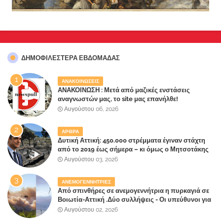
ΔΗΜΟΦΙΛΈΣΤΕΡΑ ΕΒΔΟΜΆΔΑΣ
ΑΝΑΚΟΙΝΩΣΕΙΣ
ΑΝΑΚΟΙΝΩΣΗ : Μετά από μαζικές ενστάσεις
αναγνωστών μας, το site μας επανήλθε!
Αυγούστου 06, 2026
ΑΡΘΡΑ
Δυτική Αττική: 450.000 στρέμματα έγιναν στάχτη
από το 2019 έως σήμερα – κι όμως ο Μητσοτάκης
έλαβε 40% και 45% στις εκλογές του 2023,ενώ 50%
Αυγούστου 03, 2026
πήρε στα Βίλλια!!!
ΑΝΕΜΟΓΕΝΝΗΤΡΙΕΣ
Από σπινθήρες σε ανεμογεννήτρια η πυρκαγιά σε
Βοιωτία-Αττική .Δύο συλλήψεις - Οι υπεύθυνοι για
την λάθος διαχείριση της κατάσβεσης θα
Αυγούστου 02, 2026
"πληρώσουν";