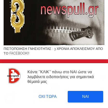
ΠΙΣΤΟΠΟΙΗΣΗ ΓΝΗΣΙΟΤΗΤΑΣ : 3 ΧΡΟΝΙΑ ΑΠΟΚΛΕΙΣΜΟΥ ΑΠΟ
ΤΟ FACEBOOK!!
Κάντε ''ΚΛΙΚ'' πάνω στο ΝΑΙ ώστε να
ΦΌΡΜΑ ΕΠΙΚΟΙΝΩΝΊΑΣ
λαμβάνετε ειδοποιήσεις για σημαντικά
X
×
θέματά μας
Όνομα
Our website uses cookies to enhance your experience.
Learn
ΟΡΘΟΔΟΞΙΑ
ΔΙΑΒΑΣΤΕ
More
Δυτική Αττική: 450.000
3
στρέμματα έγιναν στάχτη επι
20 hours ago
ΟΧΙ ΤΩΡΑ
ΝΑΙ
Ηλεκτρονικό ταχυδρομείο
*
κυβέρνησης Μητσοτάκη!
Accept !