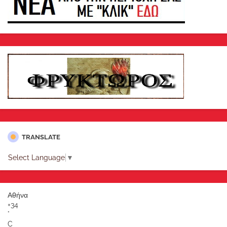
TRANSLATE
Select Language
▼
Αθήνα
+
34
°
C