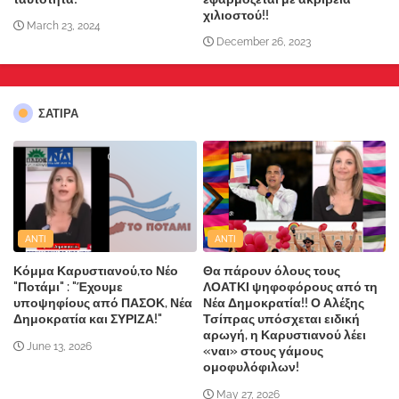
χιλιοστού!!
March 23, 2024
December 26, 2023
ΣΑΤΙΡΑ
ANTI
ANTI
Κόμμα Καρυστιανού,το Νέο
Θα πάρουν όλους τους
"Ποτάμι" : "Έχουμε
ΛΟΑΤΚΙ ψηφοφόρους από τη
υποψηφίους από ΠΑΣΟΚ, Νέα
Νέα Δημοκρατία!! Ο Αλέξης
Δημοκρατία και ΣΥΡΙΖΑ!"
Τσίπρας υπόσχεται ειδική
αρωγή, η Καρυστιανού λέει
June 13, 2026
«ναι» στους γάμους
ομοφυλόφιλων!
May 27, 2026