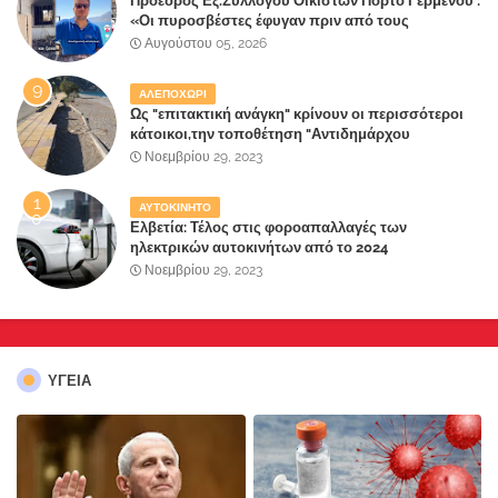
Πρόεδρος Εξ.Συλλόγου Οικιστών Πόρτο Γερμενού :
«Οι πυροσβέστες έφυγαν πριν από τους
κατοίκους»
Αυγούστου 05, 2026
ΑΛΕΠΟΧΩΡΙ
Ως "επιτακτική ανάγκη" κρίνουν οι περισσότεροι
κάτοικοι,την τοποθέτηση "Αντιδημάρχου
Παραλιακής Ζώνης" στο Δήμο Μάνδρας-Ειδυλλίας!
Νοεμβρίου 29, 2023
ΑΥΤΟΚΙΝΗΤΟ
Ελβετία: Τέλος στις φοροαπαλλαγές των
ηλεκτρικών αυτοκινήτων από το 2024
Νοεμβρίου 29, 2023
ΥΓΕΙΑ