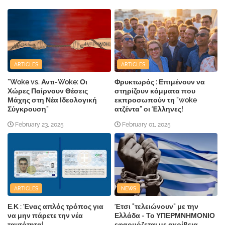
ARTICLES
ARTICLES
"Woke vs. Αντι-Woke: Οι
Φρυκτωρός : Επιμένουν να
Χώρες Παίρνουν Θέσεις
στηρίζουν κόμματα που
Μάχης στη Νέα Ιδεολογική
εκπροσωπούν τη "woke
Σύγκρουση"
ατζέντα" οι Έλληνες!
February 23, 2025
February 01, 2025
ARTICLES
NEWS
Ε.Κ : Ένας απλός τρόπος για
Έτσι "τελειώνουν" με την
να μην πάρετε την νέα
Ελλάδα - Το ΥΠΕΡΜΝΗΜΟΝΙΟ
ταυτότητα!
εφαρμόζεται με ακρίβεια