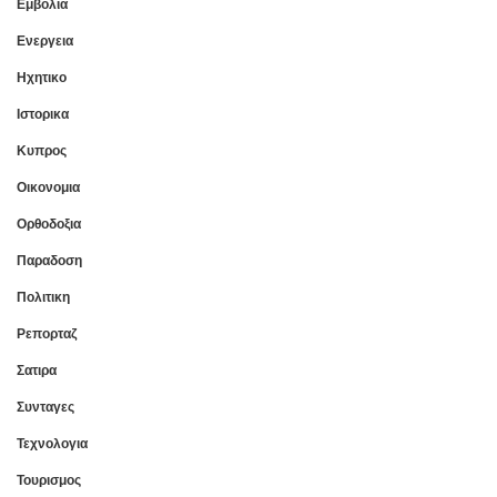
Εμβολια
Ενεργεια
Ηχητικο
Ιστορικα
Κυπρος
Οικονομια
Ορθοδοξια
Παραδοση
Πολιτικη
Ρεπορταζ
Σατιρα
Συνταγες
Τεχνολογια
Τουρισμος