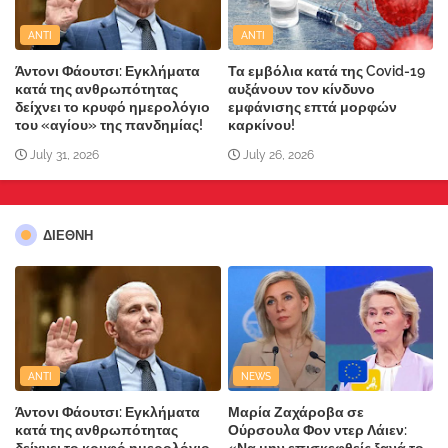
ANTI
ANTI
Άντονι Φάουτσι: Εγκλήματα
Τα εμβόλια κατά της Covid-19
κατά της ανθρωπότητας
αυξάνουν τον κίνδυνο
δείχνει το κρυφό ημερολόγιο
εμφάνισης επτά μορφών
του «αγίου» της πανδημίας!
καρκίνου!
July 31, 2026
July 26, 2026
ΔΙΕΘΝΗ
ANTI
NEWS
Άντονι Φάουτσι: Εγκλήματα
Μαρία Ζαχάροβα σε
κατά της ανθρωπότητας
Ούρσουλα Φον ντερ Λάιεν:
δείχνει το κρυφό ημερολόγιο
«Να μην επισκεφθείς ξανά το