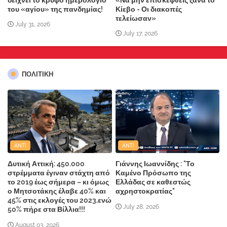
του «αγίου» της πανδημίας!
Κίεβο - Οι διακοπές
τελείωσαν»
July 31, 2026
July 17, 2026
ΠΟΛΙΤΙΚΗ
ANTI
ANTI
Δυτική Αττική: 450.000
Γιάννης Ιωαννίδης : "Το
στρέμματα έγιναν στάχτη από
Καμένο Πρόσωπο της
το 2019 έως σήμερα – κι όμως
Ελλάδας σε καθεστώς
ο Μητσοτάκης έλαβε 40% και
αχρηστοκρατίας"
45% στις εκλογές του 2023,ενώ
July 28, 2026
50% πήρε στα Βίλλια!!!
August 03, 2026