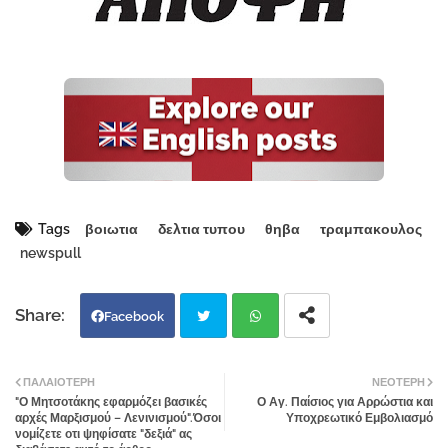
Tags
βοιωτια
δελτια τυπου
θηβα
τραμπακουλος
newspull
Facebook
Twi
Wh
ΠΑΛΑΙΌΤΕΡΗ
ΝΕΌΤΕΡΗ
"Ο Μητσοτάκης εφαρμόζει βασικές
Ο Αγ. Παίσιος για Αρρώστια και
tter
atsa
αρχές Μαρξισμού – Λενινισμού".Όσοι
Υποχρεωτικό Εμβολιασμό
νομίζετε οτι ψηφίσατε "δεξιά" ας