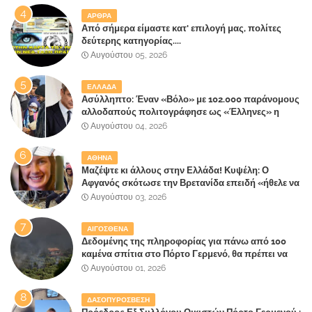
ΑΡΘΡΑ
Από σήμερα είμαστε κατ' επιλογή μας, πολίτες
δεύτερης κατηγορίας....
Αυγούστου 05, 2026
ΕΛΛΑΔΑ
Ασύλληπτο: Έναν «Βόλο» με 102.000 παράνομους
αλλοδαπούς πολιτογράφησε ως «Έλληνες» η
κυβέρνηση!
Αυγούστου 04, 2026
ΑΘΗΝΑ
Μαζέψτε κι άλλους στην Ελλάδα! Κυψέλη: Ο
Αφγανός σκότωσε την Βρετανίδα επειδή «ήθελε να
κάνει τη σύντροφό του χριστιανή»
Αυγούστου 03, 2026
ΑΙΓΟΣΘΕΝΑ
Δεδομένης της πληροφορίας για πάνω από 100
καμένα σπίτια στο Πόρτο Γερμενό, θα πρέπει να
αναζητηθούν ευθύνες για την ολοσχερή
Αυγούστου 01, 2026
καταστροφή του τελευταίου πνεύμονα, του
επίγειου παραδείσου της Αττικής
ΔΑΣΟΠΥΡΟΣΒΕΣΗ