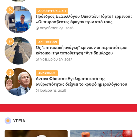
ΔΑΣΟΠΥΡΟΣΒΕΣΗ
Πρόεδρος Εξ.Συλλόγου Οικιστών Πόρτο Γερμενού :
«Οι πυροσβέστες έφυγαν πριν από τους
κατοίκους»
Αυγούστου 05, 2026
ΑΛΕΠΟΧΩΡΙ
Ως "επιτακτική ανάγκη" κρίνουν οι περισσότεροι
κάτοικοι,την τοποθέτηση "Αντιδημάρχου
Παραλιακής Ζώνης" στο Δήμο Μάνδρας-Ειδυλλίας!
Νοεμβρίου 29, 2023
ΑΝΔΡΩΝΗΣ
Άντονι Φάουτσι: Εγκλήματα κατά της
ανθρωπότητας δείχνει το κρυφό ημερολόγιο του
«αγίου» της πανδημίας!
Ιουλίου 31, 2026
ΥΓΕΙΑ