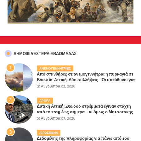
ΔΗΜΟΦΙΛΈΣΤΕΡΑ ΕΒΔΟΜΆΔΑΣ
ΑΝΕΜΟΓΕΝΝΗΤΡΙΕΣ
Από σπινθήρες σε ανεμογεννήτρια η πυρκαγιά σε
Βοιωτία-Αττική .Δύο συλλήψεις - Οι υπεύθυνοι για
την λάθος διαχείριση της κατάσβεσης θα
Αυγούστου 02, 2026
"πληρώσουν";
ΑΡΘΡΑ
Δυτική Αττική: 450.000 στρέμματα έγιναν στάχτη
από το 2019 έως σήμερα – κι όμως ο Μητσοτάκης
έλαβε 40% και 45% στις εκλογές του 2023,ενώ 50%
Αυγούστου 03, 2026
πήρε στα Βίλλια!!!
ΑΙΓΟΣΘΕΝΑ
Δεδομένης της πληροφορίας για πάνω από 100