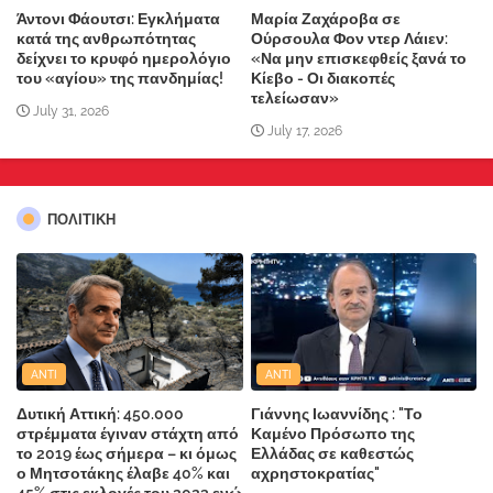
Άντονι Φάουτσι: Εγκλήματα
Μαρία Ζαχάροβα σε
κατά της ανθρωπότητας
Ούρσουλα Φον ντερ Λάιεν:
δείχνει το κρυφό ημερολόγιο
«Να μην επισκεφθείς ξανά το
του «αγίου» της πανδημίας!
Κίεβο - Οι διακοπές
τελείωσαν»
July 31, 2026
July 17, 2026
ΠΟΛΙΤΙΚΗ
ANTI
ANTI
Δυτική Αττική: 450.000
Γιάννης Ιωαννίδης : "Το
στρέμματα έγιναν στάχτη από
Καμένο Πρόσωπο της
το 2019 έως σήμερα – κι όμως
Ελλάδας σε καθεστώς
ο Μητσοτάκης έλαβε 40% και
αχρηστοκρατίας"