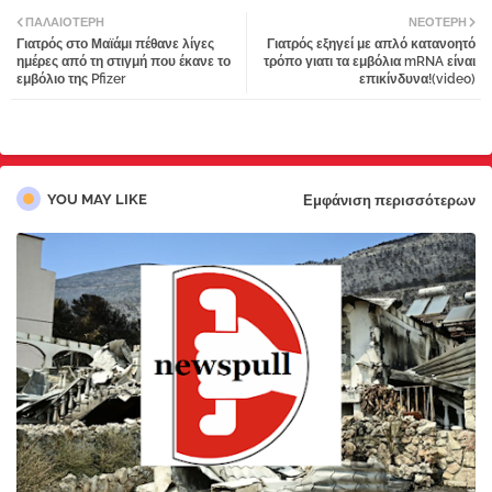
ΠΑΛΑΙΌΤΕΡΗ
ΝΕΌΤΕΡΗ
Γιατρός στο Μαϊάμι πέθανε λίγες
Γιατρός εξηγεί με απλό κατανοητό
tter
atsa
ημέρες από τη στιγμή που έκανε το
τρόπο γιατι τα εμβόλια mRNA είναι
εμβόλιο της Pfizer
επικίνδυνα!(video)
pp
YOU MAY LIKE
Εμφάνιση περισσότερων