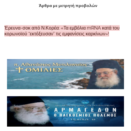
Άρθρα με μετρητή προβολών
Έρευνα-σοκ από Ν.Κορέα: «Τα εμβόλια mRNA κατά του
κορωνοϊού “εκτόξευσαν” τις εμφανίσεις καρκίνων»!