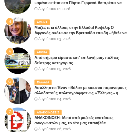
καμένα σπίτια στο Πόρτο Γερμενό, θα πρέπει να
αναζητηθούν ευθύνες για την ολοσχερή
Αυγούστου 01, 2026
καταστροφή του τελευταίου πνεύμονα, του
επίγειου παραδείσου της Αττικής
ΑΘΗΝΑ
Μαζέψτε κι άλλους στην Ελλάδα! Κυψέλη: Ο
Αφγανός σκότωσε την Βρετανίδα επειδή «ήθελε να
κάνει τη σύντροφό του χριστιανή»
Αυγούστου 03, 2026
ΑΡΘΡΑ
Από σήμερα είμαστε κατ' επιλογή μας, πολίτες
δεύτερης κατηγορίας....
Αυγούστου 05, 2026
ΕΛΛΑΔΑ
Ασύλληπτο: Έναν «Βόλο» με 102.000 παράνομους
αλλοδαπούς πολιτογράφησε ως «Έλληνες» η
κυβέρνηση!
Αυγούστου 04, 2026
ΑΝΑΚΟΙΝΩΣΕΙΣ
ΑΝΑΚΟΙΝΩΣΗ : Μετά από μαζικές ενστάσεις
αναγνωστών μας, το site μας επανήλθε!
Αυγούστου 06, 2026