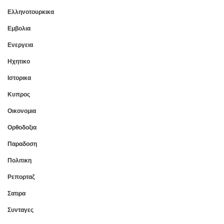
Ελληνοτουρκικα
Εμβολια
Ενεργεια
Ηχητικο
Ιστορικα
Κυπρος
Οικονομια
Ορθοδοξια
Παραδοση
Πολιτικη
Ρεπορταζ
Σατιρα
Συνταγες