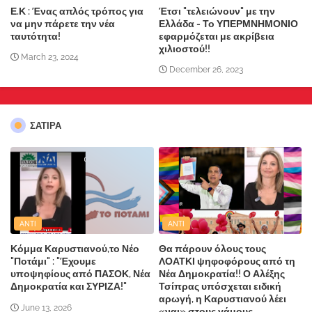
Ε.Κ : Ένας απλός τρόπος για
Έτσι "τελειώνουν" με την
να μην πάρετε την νέα
Ελλάδα - Το ΥΠΕΡΜΝΗΜΟΝΙΟ
ταυτότητα!
εφαρμόζεται με ακρίβεια
χιλιοστού!!
March 23, 2024
December 26, 2023
ΣΑΤΙΡΑ
ANTI
ANTI
Κόμμα Καρυστιανού,το Νέο
Θα πάρουν όλους τους
"Ποτάμι" : "Έχουμε
ΛΟΑΤΚΙ ψηφοφόρους από τη
υποψηφίους από ΠΑΣΟΚ, Νέα
Νέα Δημοκρατία!! Ο Αλέξης
Δημοκρατία και ΣΥΡΙΖΑ!"
Τσίπρας υπόσχεται ειδική
αρωγή, η Καρυστιανού λέει
June 13, 2026
«ναι» στους γάμους