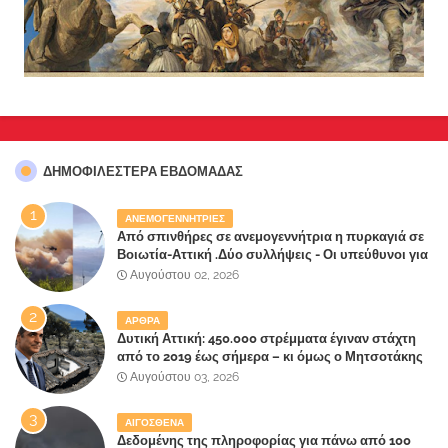
ΔΗΜΟΦΙΛΈΣΤΕΡΑ ΕΒΔΟΜΆΔΑΣ
ΑΝΕΜΟΓΕΝΝΗΤΡΙΕΣ
Από σπινθήρες σε ανεμογεννήτρια η πυρκαγιά σε
Βοιωτία-Αττική .Δύο συλλήψεις - Οι υπεύθυνοι για
την λάθος διαχείριση της κατάσβεσης θα
Αυγούστου 02, 2026
"πληρώσουν";
ΑΡΘΡΑ
Δυτική Αττική: 450.000 στρέμματα έγιναν στάχτη
από το 2019 έως σήμερα – κι όμως ο Μητσοτάκης
έλαβε 40% και 45% στις εκλογές του 2023,ενώ 50%
Αυγούστου 03, 2026
πήρε στα Βίλλια!!!
ΑΙΓΟΣΘΕΝΑ
Δεδομένης της πληροφορίας για πάνω από 100