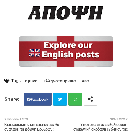
Tags
αμυνα
ελληνοτουρκικα
νεα
Facebook
Twi
Wh
ΠΑΛΑΙΌΤΕΡΗ
ΝΕΌΤΕΡΗ
Κριεκουκιώτης επιχειρηματίας θα
Υποχρεωτικός εμβολιασμός:
tter
atsa
αναλάβει τη Δάφνη Ερυθρών ;
σημαντική ακρόαση ενώπιον της