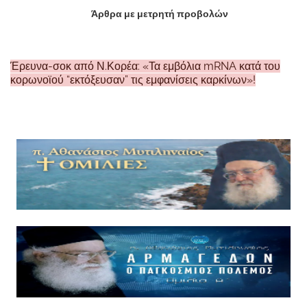
Άρθρα με μετρητή προβολών
Έρευνα-σοκ από Ν.Κορέα: «Τα εμβόλια mRNA κατά του
κορωνοϊού “εκτόξευσαν” τις εμφανίσεις καρκίνων»!