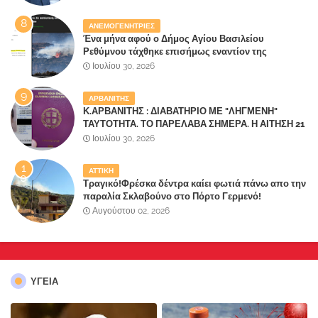
ΑΝΕΜΟΓΕΝΗΤΡΙΕΣ
Ένα μήνα αφού ο Δήμος Αγίου Βασιλείου
Ρεθύμνου τάχθηκε επισήμως εναντίον της
καταστροφής του τόπου τους από
Ιουλίου 30, 2026
ανεμογεννήτριες ξεκίνησε να καίγεται
ΑΡΒΑΝΙΤΗΣ
Κ.ΑΡΒΑΝΙΤΗΣ : ΔΙΑΒΑΤΗΡΙΟ ΜΕ "ΛΗΓΜΕΝΗ"
ΤΑΥΤΟΤΗΤΑ. ΤΟ ΠΑΡΕΛΑΒΑ ΣΗΜΕΡΑ. Η ΑΙΤΗΣΗ 21
ΙΟΥΛΙΟΥ, Η ΕΚΔΟΣΗ 23 ΙΟΥΛΙΟΥ
Ιουλίου 30, 2026
ΑΤΤΙΚΗ
Τραγικό!Φρέσκα δέντρα καίει φωτιά πάνω απο την
παραλία Σκλαβούνο στο Πόρτο Γερμενό!
Αδιαφορία καταγγέλουν οι κάτοικοι - Απειλούνται
Αυγούστου 02, 2026
όσα σπίτια δεν κάηκαν!
ΥΓΕΙΑ