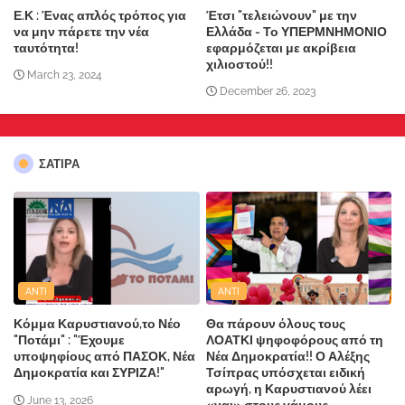
Ε.Κ : Ένας απλός τρόπος για
Έτσι "τελειώνουν" με την
να μην πάρετε την νέα
Ελλάδα - Το ΥΠΕΡΜΝΗΜΟΝΙΟ
ταυτότητα!
εφαρμόζεται με ακρίβεια
χιλιοστού!!
March 23, 2024
December 26, 2023
ΣΑΤΙΡΑ
ANTI
ANTI
Κόμμα Καρυστιανού,το Νέο
Θα πάρουν όλους τους
"Ποτάμι" : "Έχουμε
ΛΟΑΤΚΙ ψηφοφόρους από τη
υποψηφίους από ΠΑΣΟΚ, Νέα
Νέα Δημοκρατία!! Ο Αλέξης
Δημοκρατία και ΣΥΡΙΖΑ!"
Τσίπρας υπόσχεται ειδική
αρωγή, η Καρυστιανού λέει
June 13, 2026
«ναι» στους γάμους