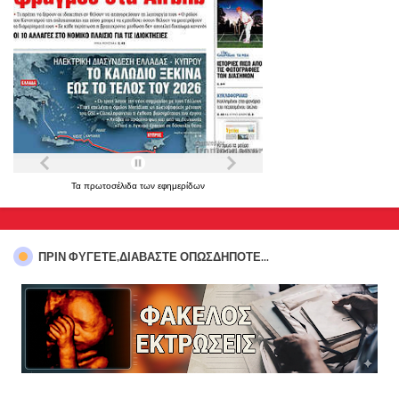
Τα
πρωτοσέλιδα
των
εφημερίδων
ΠΡΊΝ ΦΎΓΕΤΕ,ΔΙΑΒΆΣΤΕ ΟΠΩΣΔΉΠΟΤΕ...