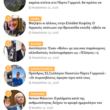
καμένα σπίτια στο Πόρτο Γερμενό, θα πρέπει να
αναζητηθούν ευθύνες για την ολοσχερή
Αυγούστου 01, 2026
καταστροφή του τελευταίου πνεύμονα, του
επίγειου παραδείσου της Αττικής
ΑΘΗΝΑ
Μαζέψτε κι άλλους στην Ελλάδα! Κυψέλη: Ο
Αφγανός σκότωσε την Βρετανίδα επειδή «ήθελε να
κάνει τη σύντροφό του χριστιανή»
Αυγούστου 03, 2026
ΕΛΛΑΔΑ
Ασύλληπτο: Έναν «Βόλο» με 102.000 παράνομους
αλλοδαπούς πολιτογράφησε ως «Έλληνες» η
κυβέρνηση!
Αυγούστου 04, 2026
ΔΑΣΟΠΥΡΟΣΒΕΣΗ
Πρόεδρος Εξ.Συλλόγου Οικιστών Πόρτο Γερμενού :
«Οι πυροσβέστες έφυγαν πριν από τους
κατοίκους»
Αυγούστου 05, 2026
ΑΝΔΡΩΝΗΣ
Άντονι Φάουτσι: Εγκλήματα κατά της
ανθρωπότητας δείχνει το κρυφό ημερολόγιο του
«αγίου» της πανδημίας!
Ιουλίου 31, 2026