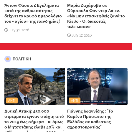
Άντονι Φάουτσι: Εγκλήματα
Μαρία Ζαχάροβα σε
κατά της ανθρωπότητας
Ούρσουλα Φον ντερ Λάιεν:
δείχνει το κρυφό ημερολόγιο
«Να μην επισκεφθείς ξανά το
του «αγίου» της πανδημίας!
Κίεβο - Οι διακοπές
τελείωσαν»
July 31, 2026
July 17, 2026
ΠΟΛΙΤΙΚΗ
ANTI
ANTI
Δυτική Αττική: 450.000
Γιάννης Ιωαννίδης : "Το
στρέμματα έγιναν στάχτη από
Καμένο Πρόσωπο της
το 2019 έως σήμερα – κι όμως
Ελλάδας σε καθεστώς
ο Μητσοτάκης έλαβε 40% και
αχρηστοκρατίας"