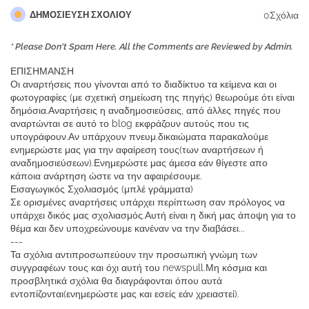
0Σχόλια
ΔΗΜΟΣΊΕΥΣΗ ΣΧΟΛΊΟΥ
* Please Don't Spam Here. All the Comments are Reviewed by Admin.
ΕΠΙΣΗΜΑΝΣΗ
Οι αναρτήσεις που γίνονται από το διαδίκτυο τα κείμενα και οι
φωτογραφίες (με σχετική σημείωση της πηγής) θεωρούμε ότι είναι
δημόσια.Αναρτήσεις η αναδημοσιεύσεις, από άλλες πηγές που
αναρτώνται σε αυτό το blog εκφράζουν αυτούς που τις
υπογράφουν.Αν υπάρχουν πνευμ.δικαιώματα παρακαλούμε
ενημερώστε μας για την αφαίρεση τους(των αναρτήσεων ή
αναδημοσιεύσεων).Ενημερώστε μας άμεσα εάν θίγεστε απο
κάποια ανάρτηση ώστε να την αφαιρέσουμε.
Εισαγωγικός Σχολιασμός (μπλέ γράμματα)
Σε ορισμένες αναρτήσεις υπάρχει περίπτωση σαν πρόλογος να
υπάρχει δικός μας σχολιασμός.Αυτή είναι η δική μας άποψη για το
θέμα και δεν υποχρεώνουμε κανέναν να την διαβάσει...
---
Τα σχόλια αντιπροσωπεύουν την προσωπική γνώμη των
συγγραφέων τους και όχι αυτή του newspull.Μη κόσμια και
προσβλητικά σχόλια θα διαγράφονται όπου αυτά
εντοπίζονται(ενημερώστε μας και εσείς εάν χρειαστεί).