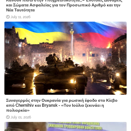
Κάνουν πίσω στην Υποχρεωτικότητα;;– Ένοπλες Δυνάμεις
και Σώματα Ασφαλείας για τον Προσωπικό Αριθμό και την
Νέα Ταυτότητα
July 11, 2026
Συναγερμός στην Ουκρανία για ρωσική έφοδο στο Κίεβο
από Chernihiv και Bryansk - «Τον Ιούλιο ξεκινάει η
πολιορκία»
July 01, 2026