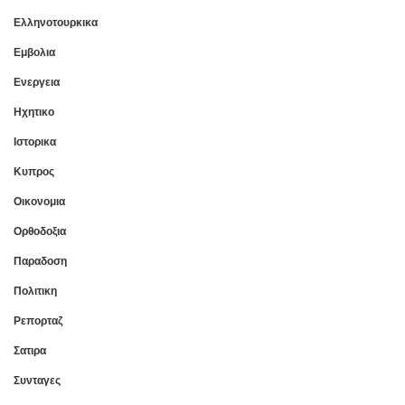
Ελληνοτουρκικα
Εμβολια
Ενεργεια
Ηχητικο
Ιστορικα
Κυπρος
Οικονομια
Ορθοδοξια
Παραδοση
Πολιτικη
Ρεπορταζ
Σατιρα
Συνταγες