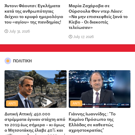
Άντονι Φάουτσι: Εγκλήματα
Μαρία Ζαχάροβα σε
κατά της ανθρωπότητας
Ούρσουλα Φον ντερ Λάιεν:
δείχνει το κρυφό ημερολόγιο
«Να μην επισκεφθείς ξανά το
του «αγίου» της πανδημίας!
Κίεβο - Οι διακοπές
τελείωσαν»
July 31, 2026
July 17, 2026
ΠΟΛΙΤΙΚΗ
ANTI
ANTI
Δυτική Αττική: 450.000
Γιάννης Ιωαννίδης : "Το
στρέμματα έγιναν στάχτη από
Καμένο Πρόσωπο της
το 2019 έως σήμερα – κι όμως
Ελλάδας σε καθεστώς
ο Μητσοτάκης έλαβε 40% και
αχρηστοκρατίας"