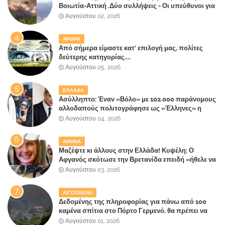
Βοιωτία-Αττική .Δύο συλλήψεις - Οι υπεύθυνοι για
την λάθος διαχείριση της κατάσβεσης θα
Αυγούστου 02, 2026
"πληρώσουν";
ΑΡΘΡΑ
Από σήμερα είμαστε κατ' επιλογή μας, πολίτες
δεύτερης κατηγορίας....
Αυγούστου 05, 2026
ΕΛΛΑΔΑ
Ασύλληπτο: Έναν «Βόλο» με 102.000 παράνομους
αλλοδαπούς πολιτογράφησε ως «Έλληνες» η
κυβέρνηση!
Αυγούστου 04, 2026
ΑΘΗΝΑ
Μαζέψτε κι άλλους στην Ελλάδα! Κυψέλη: Ο
Αφγανός σκότωσε την Βρετανίδα επειδή «ήθελε να
κάνει τη σύντροφό του χριστιανή»
Αυγούστου 03, 2026
ΑΙΓΟΣΘΕΝΑ
Δεδομένης της πληροφορίας για πάνω από 100
καμένα σπίτια στο Πόρτο Γερμενό, θα πρέπει να
αναζητηθούν ευθύνες για την ολοσχερή
Αυγούστου 01, 2026