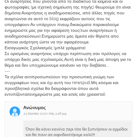
Οι αναρτήσεις που γίνονται από το διαδίκτυο τα κείμενα και οι
φωτογραφίες (με σχετική σημείωση της πηγής) θεωρούμε ότι είναι
δημόσια.Αναρτήσεις η αναδημοσιεύσεις, από άλλες πηγές που
αναρτώνται σε αυτό το blog εκφράζουν αυτούς που τις
υπογράφουν.Αν υπάρχουν πνευμ.δικαιώματα παρακαλούμε
ενημερώστε μας για την αφαίρεση τους(των αναρτήσεων ή
αναδημοσιεύσεων).Ενημερώστε μας άμεσα εάν θίγεστε απο
κάποια ανάρτηση ώστε να την αφαιρέσουμε.
Εισαγωγικός Σχολιασμός (μπλέ γράμματα)
Σε ορισμένες αναρτήσεις υπάρχει περίπτωση σαν πρόλογος να
υπάρχει δικός μας σχολιασμός.Αυτή είναι η δική μας άποψη για το
θέμα και δεν υποχρεώνουμε κανέναν να την διαβάσει...
---
Τα σχόλια αντιπροσωπεύουν την προσωπική γνώμη των
συγγραφέων τους και όχι αυτή του newspull.Μη κόσμια και
προσβλητικά σχόλια θα διαγράφονται όπου αυτά
εντοπίζονται(ενημερώστε μας και εσείς εάν χρειαστεί).
Ανώνυμος
24 Ιουνίου 2020 στις 4:48 μ.μ.
Όταν θα κάνει κανένα 7αρι τότε θα ξυπνήσουν οι αρμόδιοι
και θα πουν αα αιφνιδιαστήκαμε καλέ!!!