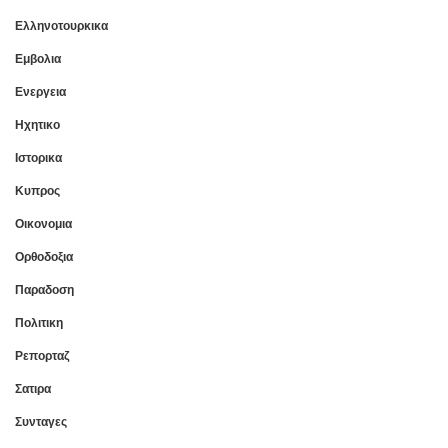
Ελληνοτουρκικα
Εμβολια
Ενεργεια
Ηχητικο
Ιστορικα
Κυπρος
Οικονομια
Ορθοδοξια
Παραδοση
Πολιτικη
Ρεπορταζ
Σατιρα
Συνταγες