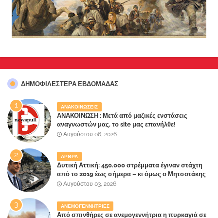
ΔΗΜΟΦΙΛΈΣΤΕΡΑ ΕΒΔΟΜΆΔΑΣ
ΑΝΑΚΟΙΝΩΣΕΙΣ
ΑΝΑΚΟΙΝΩΣΗ : Μετά από μαζικές ενστάσεις
αναγνωστών μας, το site μας επανήλθε!
Αυγούστου 06, 2026
ΑΡΘΡΑ
Δυτική Αττική: 450.000 στρέμματα έγιναν στάχτη
από το 2019 έως σήμερα – κι όμως ο Μητσοτάκης
έλαβε 40% και 45% στις εκλογές του 2023,ενώ 50%
Αυγούστου 03, 2026
πήρε στα Βίλλια!!!
ΑΝΕΜΟΓΕΝΝΗΤΡΙΕΣ
Από σπινθήρες σε ανεμογεννήτρια η πυρκαγιά σε