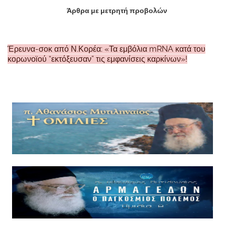
Άρθρα με μετρητή προβολών
Έρευνα-σοκ από Ν.Κορέα: «Τα εμβόλια mRNA κατά του
κορωνοϊού “εκτόξευσαν” τις εμφανίσεις καρκίνων»!