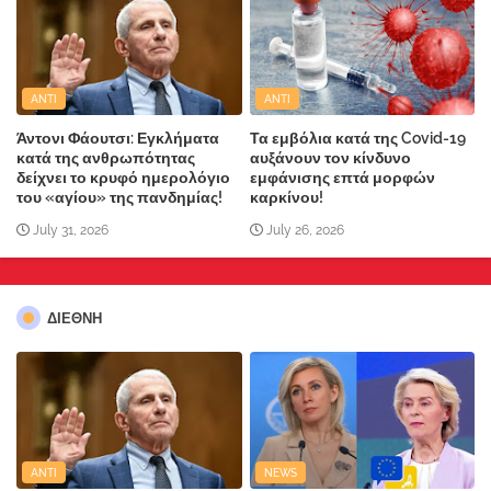
ANTI
ANTI
Άντονι Φάουτσι: Εγκλήματα
Τα εμβόλια κατά της Covid-19
κατά της ανθρωπότητας
αυξάνουν τον κίνδυνο
δείχνει το κρυφό ημερολόγιο
εμφάνισης επτά μορφών
του «αγίου» της πανδημίας!
καρκίνου!
July 31, 2026
July 26, 2026
ΔΙΕΘΝΗ
ANTI
NEWS