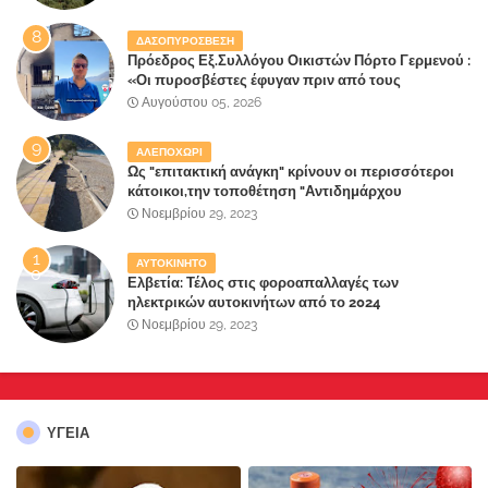
καταστροφή του τελευταίου πνεύμονα, του
επίγειου παραδείσου της Αττικής
ΔΑΣΟΠΥΡΟΣΒΕΣΗ
Πρόεδρος Εξ.Συλλόγου Οικιστών Πόρτο Γερμενού :
«Οι πυροσβέστες έφυγαν πριν από τους
κατοίκους»
Αυγούστου 05, 2026
ΑΛΕΠΟΧΩΡΙ
Ως "επιτακτική ανάγκη" κρίνουν οι περισσότεροι
κάτοικοι,την τοποθέτηση "Αντιδημάρχου
Παραλιακής Ζώνης" στο Δήμο Μάνδρας-Ειδυλλίας!
Νοεμβρίου 29, 2023
ΑΥΤΟΚΙΝΗΤΟ
Ελβετία: Τέλος στις φοροαπαλλαγές των
ηλεκτρικών αυτοκινήτων από το 2024
Νοεμβρίου 29, 2023
ΥΓΕΙΑ