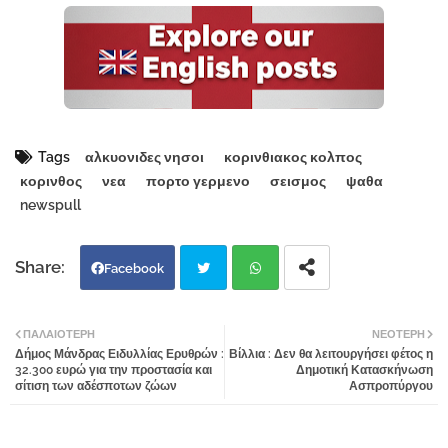
Tags
αλκυονιδες νησοι
κορινθιακος κολπος
κορινθος
νεα
πορτο γερμενο
σεισμος
ψαθα
newspull
Facebook
Twi
Wh
ΠΑΛΑΙΌΤΕΡΗ
ΝΕΌΤΕΡΗ
Δήμος Μάνδρας Ειδυλλίας Ερυθρών :
Βίλλια : Δεν θα λειτουργήσει φέτος η
tter
atsa
32.300 ευρώ για την προστασία και
Δημοτική Κατασκήνωση
σίτιση των αδέσποτων ζώων
Ασπροπύργου
pp