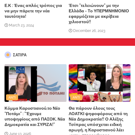
Ε.Κ : Ένας απλός τρόπος για
Έτσι "τελειώνουν" με την
να μην πάρετε την νέα
Ελλάδα - Το ΥΠΕΡΜΝΗΜΟΝΙΟ
ταυτότητα!
εφαρμόζεται με ακρίβεια
χιλιοστού!!
March 23, 2024
December 26, 2023
ΣΑΤΙΡΑ
ANTI
ANTI
Κόμμα Καρυστιανού,το Νέο
Θα πάρουν όλους τους
"Ποτάμι" : "Έχουμε
ΛΟΑΤΚΙ ψηφοφόρους από τη
υποψηφίους από ΠΑΣΟΚ, Νέα
Νέα Δημοκρατία!! Ο Αλέξης
Δημοκρατία και ΣΥΡΙΖΑ!"
Τσίπρας υπόσχεται ειδική
αρωγή, η Καρυστιανού λέει
June 13, 2026