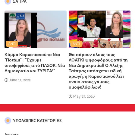
ΣΑΤΙΡΑ
ANTI
ANTI
Κόμμα Καρυστιανού,το Νέο
Θα πάρουν όλους τους
"Ποτάμι" : "Έχουμε
ΛΟΑΤΚΙ ψηφοφόρους από τη
υποψηφίους από ΠΑΣΟΚ, Νέα
Νέα Δημοκρατία!! Ο Αλέξης
Δημοκρατία και ΣΥΡΙΖΑ!"
Τσίπρας υπόσχεται ειδική
αρωγή, η Καρυστιανού λέει
June 13, 2026
«ναι» στους γάμους
ομοφυλόφιλων!
May 27, 2026
ΥΠΌΛΟΙΠΕΣ ΚΑΤΗΓΟΡΊΕΣ
Αγροτες