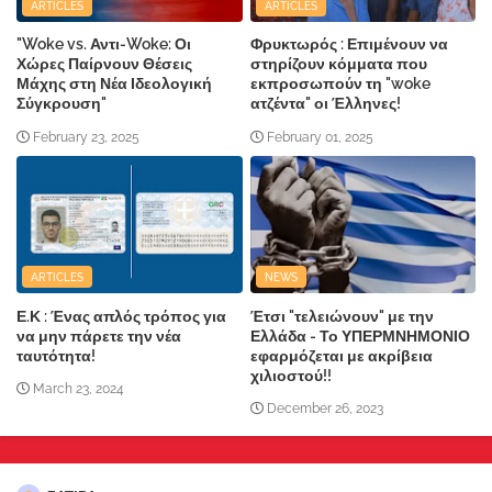
ARTICLES
ARTICLES
"Woke vs. Αντι-Woke: Οι
Φρυκτωρός : Επιμένουν να
Χώρες Παίρνουν Θέσεις
στηρίζουν κόμματα που
Μάχης στη Νέα Ιδεολογική
εκπροσωπούν τη "woke
Σύγκρουση"
ατζέντα" οι Έλληνες!
February 23, 2025
February 01, 2025
ARTICLES
NEWS
Ε.Κ : Ένας απλός τρόπος για
Έτσι "τελειώνουν" με την
να μην πάρετε την νέα
Ελλάδα - Το ΥΠΕΡΜΝΗΜΟΝΙΟ
ταυτότητα!
εφαρμόζεται με ακρίβεια
χιλιοστού!!
March 23, 2024
December 26, 2023