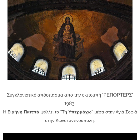
Συγκλονιστικό απόσπασμα απο την εκπομπή "ΡΕΠΟΡΤΕΡΣ"
1983
Η
Ειρήνη Παππά
ψάλλει το "
Τη Υπερμάχω
" μέσα στην Αγιά Σοφιά
στην Κωνσταντινούπολη.