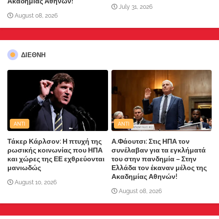
Ακαδημίας Αθηνών!
July 31, 2026
August 08, 2026
ΔΙΕΘΝΗ
ANTI
ANTI
Τάκερ Κάρλσον: Η πτυχή της
Α.Φάουτσι: Στις ΗΠΑ τον
ρωσικής κοινωνίας που ΗΠΑ
συνέλαβαν για τα εγκλήματά
και χώρες της ΕΕ εχθρεύονται
του στην πανδημία – Στην
μανιωδώς
Ελλάδα τον έκαναν μέλος της
Ακαδημίας Αθηνών!
August 10, 2026
August 08, 2026