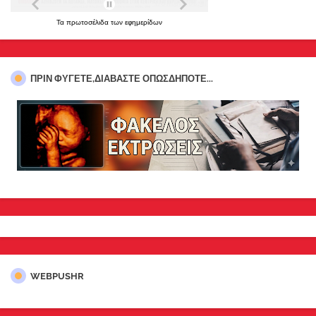
Τα
πρωτοσέλιδα
των
εφημερίδων
ΠΡΊΝ ΦΎΓΕΤΕ,ΔΙΑΒΆΣΤΕ ΟΠΩΣΔΉΠΟΤΕ...
WEBPUSHR