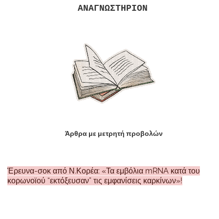
ΑΝΑΓΝΩΣΤΗΡΙΟΝ
Άρθρα με μετρητή προβολών
Έρευνα-σοκ από Ν.Κορέα: «Τα εμβόλια mRNA κατά του
κορωνοϊού “εκτόξευσαν” τις εμφανίσεις καρκίνων»!