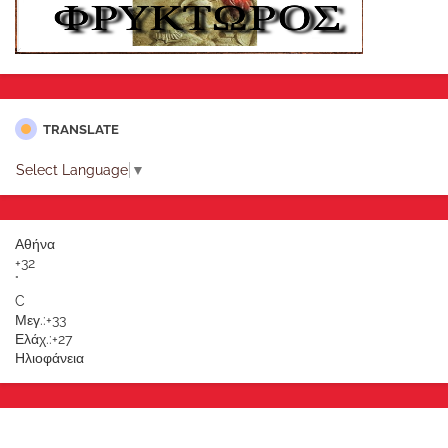
TRANSLATE
Select Language
▼
Αθήνα
+
32
°
C
Μεγ.:
+
33
Ελάχ.:
+
27
Ηλιοφάνεια