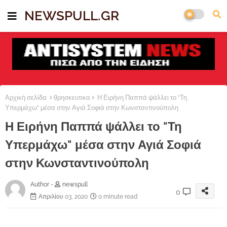
NEWSPULL.GR
Αρχική σελίδα
θρησκευτικα
Η Ειρήνη Παππά ψάλλει το "Τη
Υπερμάχω" μέσα στην Αγιά Σοφιά στην Κωνσταντινούπολη
Η Ειρήνη Παππά ψάλλει το "Τη
Υπερμάχω" μέσα στην Αγιά Σοφιά
στην Κωνσταντινούπολη
Author -
newspull
0
Απριλίου 03, 2020
0 minute read