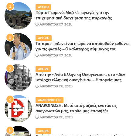
ΑΤΤΙΚΗ
Πόρτο Γερμενό: Μαζικές αγωγές για την
επιχειρησιακή διαχείριση της πυρκαγιάς
ετοιμάζουν οι κάτοικοι!
Αυγούστου 07, 2026
ΑΠΟΨΗ
Τσίπρας : «Δεν είναι η ώρα να αποδοθούν ευθύνες
για τις φωτιές»-Ο καλύτερος σύμμαχος του
Μητσοτάκη
Αυγούστου 07, 2026
ΑΡΘΡΑ
Από την «Αγία Ελληνική Οικογένεια»… στο «Δεν
υπάρχει ελληνική οικογένεια» – Η πορεία μιας
κοινωνίας που κινδυνεύει να ξεχάσει ποια είναι
Αυγούστου 08, 2026
ΑΝΑΚΟΙΝΩΣΕΙΣ
ΑΝΑΚΟΙΝΩΣΗ : Μετά από μαζικές ενστάσεις
αναγνωστών μας, το site μας επανήλθε!
Αυγούστου 06, 2026
ΑΡΘΡΑ