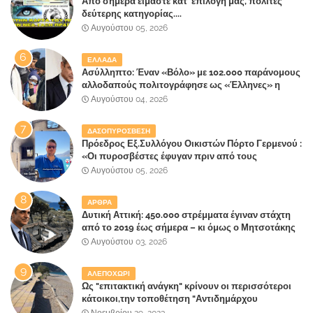
Από σήμερα είμαστε κατ' επιλογή μας, πολίτες
δεύτερης κατηγορίας....
Αυγούστου 05, 2026
ΕΛΛΑΔΑ
Ασύλληπτο: Έναν «Βόλο» με 102.000 παράνομους
αλλοδαπούς πολιτογράφησε ως «Έλληνες» η
κυβέρνηση!
Αυγούστου 04, 2026
ΔΑΣΟΠΥΡΟΣΒΕΣΗ
Πρόεδρος Εξ.Συλλόγου Οικιστών Πόρτο Γερμενού :
«Οι πυροσβέστες έφυγαν πριν από τους
κατοίκους»
Αυγούστου 05, 2026
ΑΡΘΡΑ
Δυτική Αττική: 450.000 στρέμματα έγιναν στάχτη
από το 2019 έως σήμερα – κι όμως ο Μητσοτάκης
έλαβε 40% και 45% στις εκλογές του 2023,ενώ 50%
Αυγούστου 03, 2026
πήρε στα Βίλλια!!!
ΑΛΕΠΟΧΩΡΙ
Ως "επιτακτική ανάγκη" κρίνουν οι περισσότεροι
κάτοικοι,την τοποθέτηση "Αντιδημάρχου
Παραλιακής Ζώνης" στο Δήμο Μάνδρας-Ειδυλλίας!
Νοεμβρίου 29, 2023