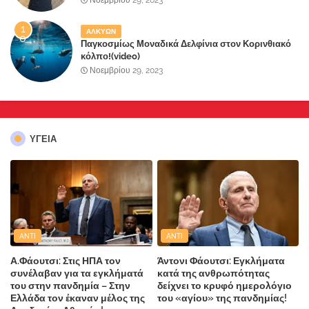
ΑΛΚΥΩΝ
Παγκοσμίως Μοναδικά Δελφίνια στον Κορινθιακό
κόλπο!(video)
Νοεμβρίου 29, 2023
ΥΓΕΙΑ
ANTI
ANTI
Α.Φάουτσι: Στις ΗΠΑ τον
Άντονι Φάουτσι: Εγκλήματα
συνέλαβαν για τα εγκλήματά
κατά της ανθρωπότητας
του στην πανδημία – Στην
δείχνει το κρυφό ημερολόγιο
Ελλάδα τον έκαναν μέλος της
του «αγίου» της πανδημίας!