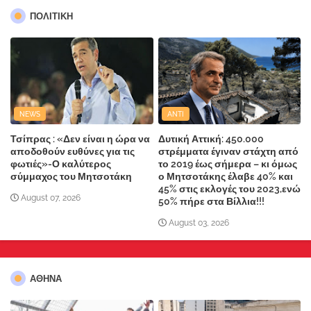
ΠΟΛΙΤΙΚΗ
NEWS
ANTI
Τσίπρας : «Δεν είναι η ώρα να
Δυτική Αττική: 450.000
αποδοθούν ευθύνες για τις
στρέμματα έγιναν στάχτη από
φωτιές»-Ο καλύτερος
το 2019 έως σήμερα – κι όμως
σύμμαχος του Μητσοτάκη
ο Μητσοτάκης έλαβε 40% και
45% στις εκλογές του 2023,ενώ
August 07, 2026
50% πήρε στα Βίλλια!!!
August 03, 2026
ΑΘΗΝΑ