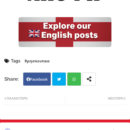
Tags
θρησκευτικα
Facebook
Twi
Wh
ΠΑΛΑΙΌΤΕΡΗ
ΝΕΌΤΕΡΗ
tter
atsa
pp