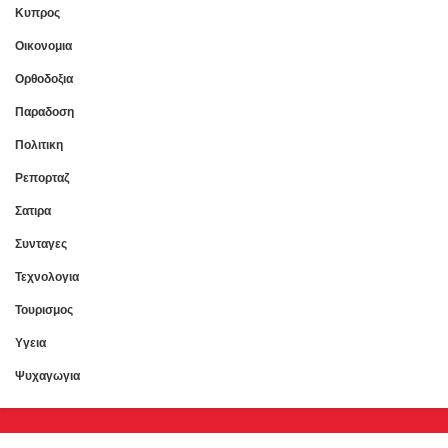
Κυπρος
Οικονομια
Ορθοδοξια
Παραδοση
Πολιτικη
Ρεπορταζ
Σατιρα
Συνταγες
Τεχνολογια
Τουρισμος
Υγεια
Ψυχαγωγια