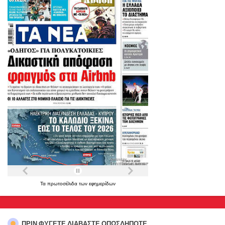
Τα
πρωτοσέλιδα
των
εφημερίδων
ΠΡΊΝ ΦΎΓΕΤΕ,ΔΙΑΒΆΣΤΕ ΟΠΩΣΔΉΠΟΤΕ...