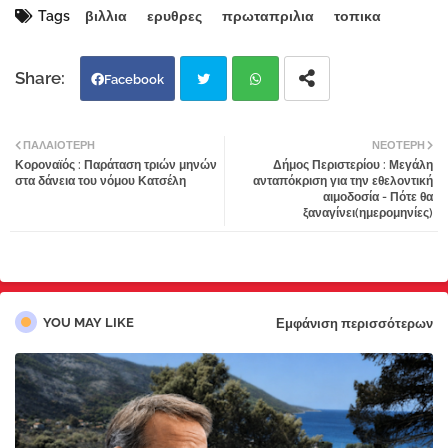
Tags
βιλλια
ερυθρες
πρωταπριλια
τοπικα
Facebook
Twi
Wh
ΠΑΛΑΙΌΤΕΡΗ
ΝΕΌΤΕΡΗ
Κοροναϊός : Παράταση τριών μηνών
Δήμος Περιστερίου : Μεγάλη
tter
atsa
στα δάνεια του νόμου Κατσέλη
ανταπόκριση για την εθελοντική
αιμοδοσία - Πότε θα
ξαναγίνει(ημερομηνίες)
pp
YOU MAY LIKE
Εμφάνιση περισσότερων