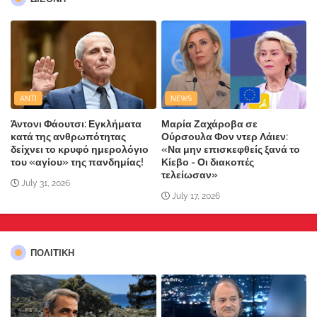
ANTI
NEWS
Άντονι Φάουτσι: Εγκλήματα
Μαρία Ζαχάροβα σε
κατά της ανθρωπότητας
Ούρσουλα Φον ντερ Λάιεν:
δείχνει το κρυφό ημερολόγιο
«Να μην επισκεφθείς ξανά το
του «αγίου» της πανδημίας!
Κίεβο - Οι διακοπές
τελείωσαν»
July 31, 2026
July 17, 2026
ΠΟΛΙΤΙΚΗ