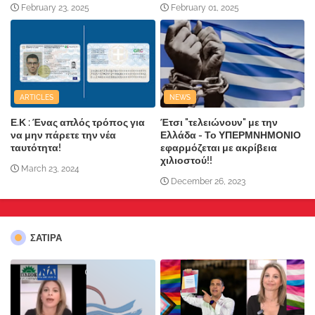
February 23, 2025
February 01, 2025
ARTICLES
NEWS
Ε.Κ : Ένας απλός τρόπος για
Έτσι "τελειώνουν" με την
να μην πάρετε την νέα
Ελλάδα - Το ΥΠΕΡΜΝΗΜΟΝΙΟ
ταυτότητα!
εφαρμόζεται με ακρίβεια
χιλιοστού!!
March 23, 2024
December 26, 2023
ΣΑΤΙΡΑ