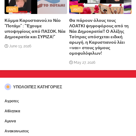
ANTI
ANTI
Κόμμα Καρυστιανού,το Νέο
Θα πάρουν όλους τους
"Ποτάμι" : "Έχουμε
ΛΟΑΤΚΙ ψηφοφόρους από τη
υποψηφίους από ΠΑΣΟΚ, Νέα
Νέα Δημοκρατία!! Ο Αλέξης
Δημοκρατία και ΣΥΡΙΖΑ!"
Τσίπρας υπόσχεται ειδική
αρωγή, η Καρυστιανού λέει
June 13, 2026
«ναι» στους γάμους
ομοφυλόφιλων!
May 27, 2026
ΥΠΌΛΟΙΠΕΣ ΚΑΤΗΓΟΡΊΕΣ
Αγροτες
Αθλητικα
Αμυνα
Ανακοινωσεις