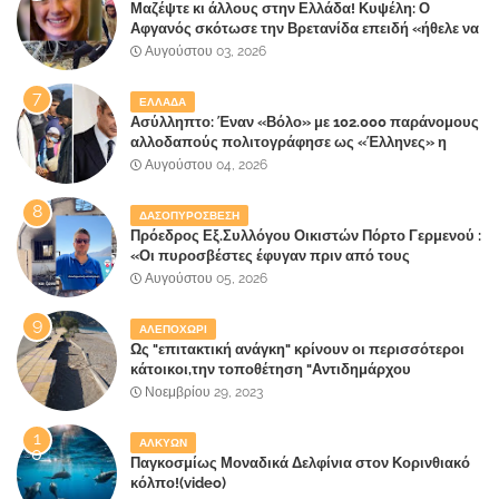
Μαζέψτε κι άλλους στην Ελλάδα! Κυψέλη: Ο
Αφγανός σκότωσε την Βρετανίδα επειδή «ήθελε να
κάνει τη σύντροφό του χριστιανή»
Αυγούστου 03, 2026
ΕΛΛΑΔΑ
Ασύλληπτο: Έναν «Βόλο» με 102.000 παράνομους
αλλοδαπούς πολιτογράφησε ως «Έλληνες» η
κυβέρνηση!
Αυγούστου 04, 2026
ΔΑΣΟΠΥΡΟΣΒΕΣΗ
Πρόεδρος Εξ.Συλλόγου Οικιστών Πόρτο Γερμενού :
«Οι πυροσβέστες έφυγαν πριν από τους
κατοίκους»
Αυγούστου 05, 2026
ΑΛΕΠΟΧΩΡΙ
Ως "επιτακτική ανάγκη" κρίνουν οι περισσότεροι
κάτοικοι,την τοποθέτηση "Αντιδημάρχου
Παραλιακής Ζώνης" στο Δήμο Μάνδρας-Ειδυλλίας!
Νοεμβρίου 29, 2023
ΑΛΚΥΩΝ
Παγκοσμίως Μοναδικά Δελφίνια στον Κορινθιακό
κόλπο!(video)