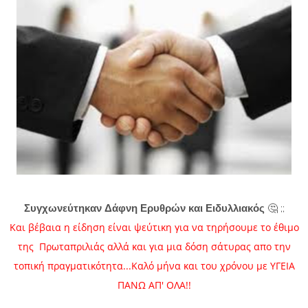
Συγχωνεύτηκαν Δάφνη Ερυθρών και Ειδυλλιακός
🤔 ;;
Και βέβαια η είδηση είναι ψεύτικη για να τηρήσουμε το έθιμο
της Πρωταπριλιάς αλλά και για μια δόση σάτυρας απο την
τοπική πραγματικότητα...Καλό μήνα και του χρόνου με ΥΓΕΙΑ
ΠΑΝΩ ΑΠ' ΟΛΑ!!