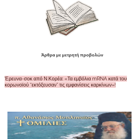
Άρθρα με μετρητή προβολών
Έρευνα-σοκ από Ν.Κορέα: «Τα εμβόλια mRNA κατά του
κορωνοϊού “εκτόξευσαν” τις εμφανίσεις καρκίνων»!