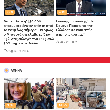
ANTI
ANTI
Δυτική Αττική: 450.000
Γιάννης Ιωαννίδης : "Το
στρέμματα έγιναν στάχτη από
Καμένο Πρόσωπο της
το 2019 έως σήμερα – κι όμως
Ελλάδας σε καθεστώς
ο Μητσοτάκης έλαβε 40% και
αχρηστοκρατίας"
45% στις εκλογές του 2023,ενώ
July 28, 2026
50% πήρε στα Βίλλια!!!
August 03, 2026
ΑΘΗΝΑ
NEWS
NEWS