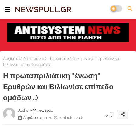
NEWSPULL.GR
Αρχική σελίδα
τοπικα
Η πρωταπριλιάτικη "ένωση" Ερυθρών και
Βιλίων(σε επίπεδο ομάδων...)
Η πρωταπριλιάτικη "ένωση"
Ερυθρών και Βιλίων(σε επίπεδο
ομάδων...)
Author -
newspull
0
Απριλίου 01, 2020
0 minute read