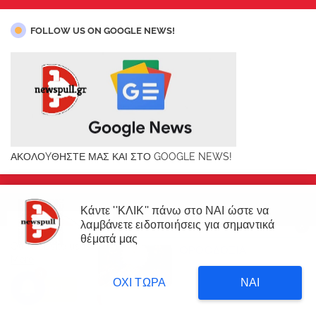
FOLLOW US ON GOOGLE NEWS!
ΑΚΟΛΟYΘΗΣΤΕ ΜΑΣ ΚΑΙ ΣΤΟ GOOGLE NEWS!
Κάντε ''ΚΛΙΚ'' πάνω στο ΝΑΙ ώστε να
λαμβάνετε ειδοποιήσεις για σημαντικά
X
×
θέματά μας
Our website uses cookies to enhance your experience.
Learn
ΟΡΘΟΔΟΞΙΑ
ΔΙΑΒΑΣΤΕ
More
Δυτική Αττική: 450.000
3
στρέμματα έγιναν στάχτη επι
7 hours ago
ΟΧΙ ΤΩΡΑ
ΝΑΙ
κυβέρνησης Μητσοτάκη!
Accept !