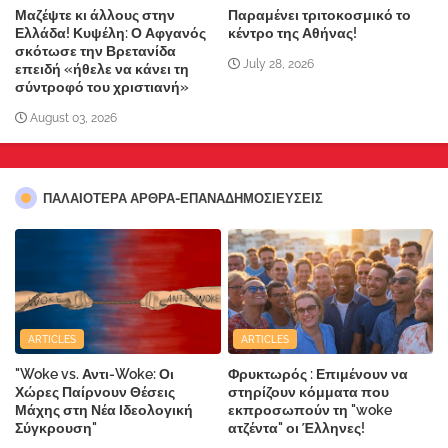
Μαζέψτε κι άλλους στην
Παραμένει τριτοκοσμικό το
Ελλάδα! Κυψέλη: Ο Αφγανός
κέντρο της Αθήνας!
σκότωσε την Βρετανίδα
July 28, 2026
επειδή «ήθελε να κάνει τη
σύντροφό του χριστιανή»
August 03, 2026
ΠΑΛΑΙΟΤΕΡΑ ΑΡΘΡΑ-ΕΠΑΝΑΔΗΜΟΣΙΕΥΣΕΙΣ
ARTICLES
ARTICLES
"Woke vs. Αντι-Woke: Οι
Φρυκτωρός : Επιμένουν να
Χώρες Παίρνουν Θέσεις
στηρίζουν κόμματα που
Μάχης στη Νέα Ιδεολογική
εκπροσωπούν τη "woke
Σύγκρουση"
ατζέντα" οι Έλληνες!