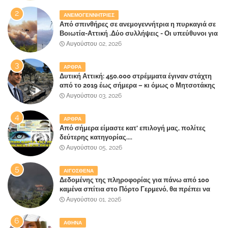
ΑΝΕΜΟΓΕΝΝΗΤΡΙΕΣ
Από σπινθήρες σε ανεμογεννήτρια η πυρκαγιά σε
Βοιωτία-Αττική .Δύο συλλήψεις - Οι υπεύθυνοι για
την λάθος διαχείριση της κατάσβεσης θα
Αυγούστου 02, 2026
"πληρώσουν";
ΑΡΘΡΑ
Δυτική Αττική: 450.000 στρέμματα έγιναν στάχτη
από το 2019 έως σήμερα – κι όμως ο Μητσοτάκης
έλαβε 40% και 45% στις εκλογές του 2023,ενώ 50%
Αυγούστου 03, 2026
πήρε στα Βίλλια!!!
ΑΡΘΡΑ
Από σήμερα είμαστε κατ' επιλογή μας, πολίτες
δεύτερης κατηγορίας....
Αυγούστου 05, 2026
ΑΙΓΟΣΘΕΝΑ
Δεδομένης της πληροφορίας για πάνω από 100
καμένα σπίτια στο Πόρτο Γερμενό, θα πρέπει να
αναζητηθούν ευθύνες για την ολοσχερή
Αυγούστου 01, 2026
καταστροφή του τελευταίου πνεύμονα, του
επίγειου παραδείσου της Αττικής
ΑΘΗΝΑ