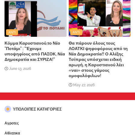
ANTI
ANTI
Κόμμα Καρυστιανού,το Νέο
Θα πάρουν όλους τους
"Ποτάμι" : "Έχουμε
ΛΟΑΤΚΙ ψηφοφόρους από τη
υποψηφίους από ΠΑΣΟΚ, Νέα
Νέα Δημοκρατία!! Ο Αλέξης
Δημοκρατία και ΣΥΡΙΖΑ!"
Τσίπρας υπόσχεται ειδική
αρωγή, η Καρυστιανού λέει
June 13, 2026
«ναι» στους γάμους
ομοφυλόφιλων!
May 27, 2026
ΥΠΌΛΟΙΠΕΣ ΚΑΤΗΓΟΡΊΕΣ
Αγροτες
Αθλητικα