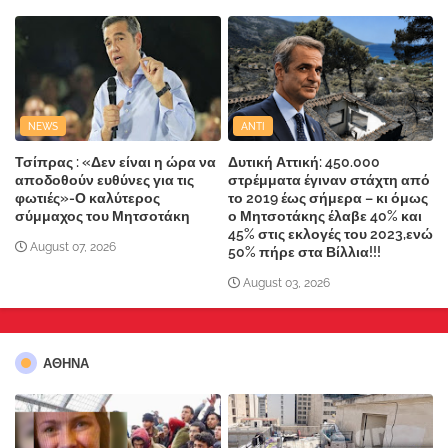
NEWS
ANTI
Τσίπρας : «Δεν είναι η ώρα να
Δυτική Αττική: 450.000
αποδοθούν ευθύνες για τις
στρέμματα έγιναν στάχτη από
φωτιές»-Ο καλύτερος
το 2019 έως σήμερα – κι όμως
σύμμαχος του Μητσοτάκη
ο Μητσοτάκης έλαβε 40% και
45% στις εκλογές του 2023,ενώ
August 07, 2026
50% πήρε στα Βίλλια!!!
August 03, 2026
ΑΘΗΝΑ