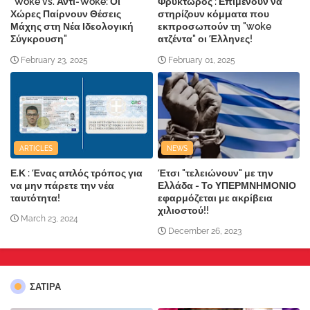
"Woke vs. Αντι-Woke: Οι
Φρυκτωρός : Επιμένουν να
Χώρες Παίρνουν Θέσεις
στηρίζουν κόμματα που
Μάχης στη Νέα Ιδεολογική
εκπροσωπούν τη "woke
Σύγκρουση"
ατζέντα" οι Έλληνες!
February 23, 2025
February 01, 2025
ARTICLES
NEWS
Ε.Κ : Ένας απλός τρόπος για
Έτσι "τελειώνουν" με την
να μην πάρετε την νέα
Ελλάδα - Το ΥΠΕΡΜΝΗΜΟΝΙΟ
ταυτότητα!
εφαρμόζεται με ακρίβεια
χιλιοστού!!
March 23, 2024
December 26, 2023
ΣΑΤΙΡΑ