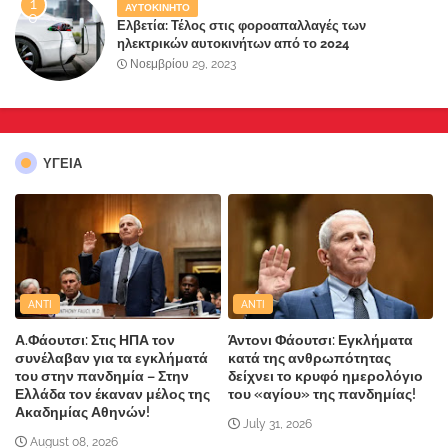
ΑΥΤΟΚΙΝΗΤΟ
Ελβετία: Τέλος στις φοροαπαλλαγές των
ηλεκτρικών αυτοκινήτων από το 2024
Νοεμβρίου 29, 2023
ΥΓΕΙΑ
ANTI
ANTI
Α.Φάουτσι: Στις ΗΠΑ τον
Άντονι Φάουτσι: Εγκλήματα
συνέλαβαν για τα εγκλήματά
κατά της ανθρωπότητας
του στην πανδημία – Στην
δείχνει το κρυφό ημερολόγιο
Ελλάδα τον έκαναν μέλος της
του «αγίου» της πανδημίας!
Ακαδημίας Αθηνών!
July 31, 2026
August 08, 2026