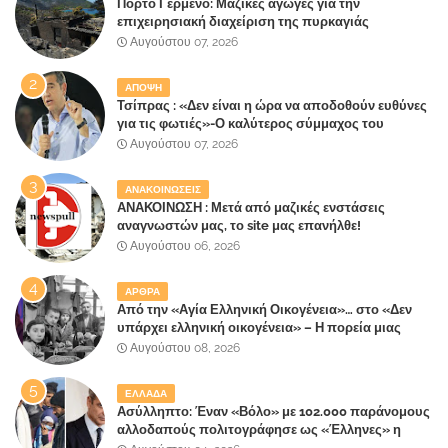
Πόρτο Γερμενό: Μαζικές αγωγές για την
επιχειρησιακή διαχείριση της πυρκαγιάς
ετοιμάζουν οι κάτοικοι!
Αυγούστου 07, 2026
ΑΠΟΨΗ
Τσίπρας : «Δεν είναι η ώρα να αποδοθούν ευθύνες
για τις φωτιές»-Ο καλύτερος σύμμαχος του
Μητσοτάκη
Αυγούστου 07, 2026
ΑΝΑΚΟΙΝΩΣΕΙΣ
ΑΝΑΚΟΙΝΩΣΗ : Μετά από μαζικές ενστάσεις
αναγνωστών μας, το site μας επανήλθε!
Αυγούστου 06, 2026
ΑΡΘΡΑ
Από την «Αγία Ελληνική Οικογένεια»… στο «Δεν
υπάρχει ελληνική οικογένεια» – Η πορεία μιας
κοινωνίας που κινδυνεύει να ξεχάσει ποια είναι
Αυγούστου 08, 2026
ΕΛΛΑΔΑ
Ασύλληπτο: Έναν «Βόλο» με 102.000 παράνομους
αλλοδαπούς πολιτογράφησε ως «Έλληνες» η
κυβέρνηση!