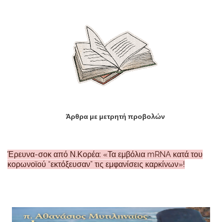
Άρθρα με μετρητή προβολών
Έρευνα-σοκ από Ν.Κορέα: «Τα εμβόλια mRNA κατά του
κορωνοϊού “εκτόξευσαν” τις εμφανίσεις καρκίνων»!