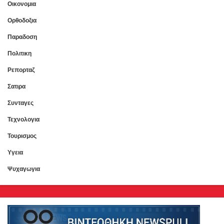
Οικονομια
Ορθοδοξια
Παραδοση
Πολιτικη
Ρεπορταζ
Σατιρα
Συνταγες
Τεχνολογια
Τουρισμος
Υγεια
Ψυχαγωγια