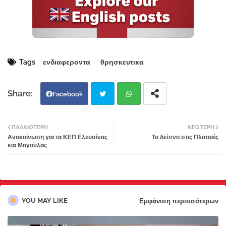
Tags
ενδιαφεροντα
θρησκευτικα
Facebook
Twi
Wh
ΠΑΛΑΙΌΤΕΡΗ
ΝΕΌΤΕΡΗ
Ανακοίνωση για τα ΚΕΠ Ελευσίνας
Το δείπνο στις Πλαταιές
tter
atsa
και Μαγούλας
pp
YOU MAY LIKE
Εμφάνιση περισσότερων