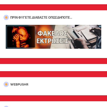
ΠΡΊΝ ΦΎΓΕΤΕ,ΔΙΑΒΆΣΤΕ ΟΠΩΣΔΉΠΟΤΕ...
WEBPUSHR