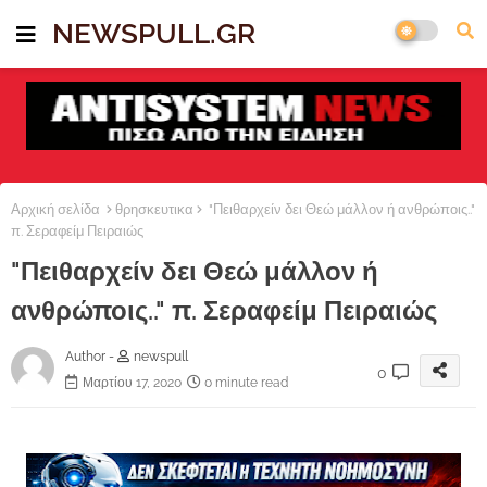
NEWSPULL.GR
Αρχική σελίδα
θρησκευτικα
"Πειθαρχείν δει Θεώ μάλλον ή ανθρώποις.."
π. Σεραφείμ Πειραιώς
"Πειθαρχείν δει Θεώ μάλλον ή
ανθρώποις.." π. Σεραφείμ Πειραιώς
Author -
newspull
0
Μαρτίου 17, 2020
0 minute read