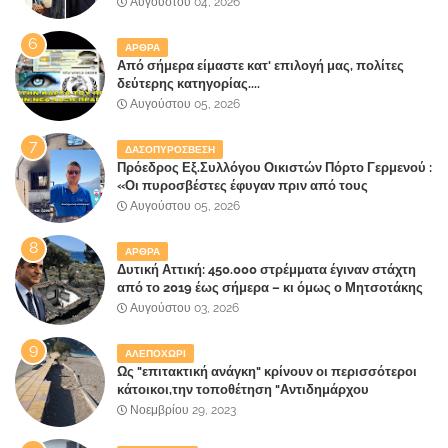
Αυγούστου 04, 2026
ΑΡΘΡΑ
Από σήμερα είμαστε κατ' επιλογή μας, πολίτες
δεύτερης κατηγορίας....
Αυγούστου 05, 2026
ΔΑΣΟΠΥΡΟΣΒΕΣΗ
Πρόεδρος Εξ.Συλλόγου Οικιστών Πόρτο Γερμενού :
«Οι πυροσβέστες έφυγαν πριν από τους
κατοίκους»
Αυγούστου 05, 2026
ΑΡΘΡΑ
Δυτική Αττική: 450.000 στρέμματα έγιναν στάχτη
από το 2019 έως σήμερα – κι όμως ο Μητσοτάκης
έλαβε 40% και 45% στις εκλογές του 2023,ενώ 50%
Αυγούστου 03, 2026
πήρε στα Βίλλια!!!
ΑΛΕΠΟΧΩΡΙ
Ως "επιτακτική ανάγκη" κρίνουν οι περισσότεροι
κάτοικοι,την τοποθέτηση "Αντιδημάρχου
Παραλιακής Ζώνης" στο Δήμο Μάνδρας-Ειδυλλίας!
Νοεμβρίου 29, 2023