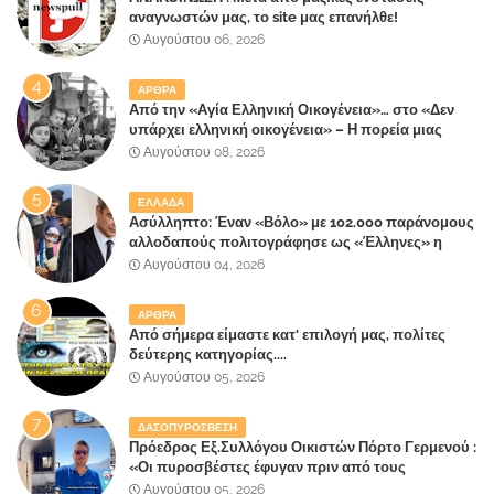
αναγνωστών μας, το site μας επανήλθε!
Αυγούστου 06, 2026
ΑΡΘΡΑ
Από την «Αγία Ελληνική Οικογένεια»… στο «Δεν
υπάρχει ελληνική οικογένεια» – Η πορεία μιας
κοινωνίας που κινδυνεύει να ξεχάσει ποια είναι
Αυγούστου 08, 2026
ΕΛΛΑΔΑ
Ασύλληπτο: Έναν «Βόλο» με 102.000 παράνομους
αλλοδαπούς πολιτογράφησε ως «Έλληνες» η
κυβέρνηση!
Αυγούστου 04, 2026
ΑΡΘΡΑ
Από σήμερα είμαστε κατ' επιλογή μας, πολίτες
δεύτερης κατηγορίας....
Αυγούστου 05, 2026
ΔΑΣΟΠΥΡΟΣΒΕΣΗ
Πρόεδρος Εξ.Συλλόγου Οικιστών Πόρτο Γερμενού :
«Οι πυροσβέστες έφυγαν πριν από τους
κατοίκους»
Αυγούστου 05, 2026