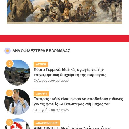
ΔΗΜΟΦΙΛΈΣΤΕΡΑ ΕΒΔΟΜΆΔΑΣ
ΑΤΤΙΚΗ
Πόρτο Γερμενό: Μαζικές αγωγές για την
επιχειρησιακή διαχείριση της πυρκαγιάς
ετοιμάζουν οι κάτοικοι!
Αυγούστου 07, 2026
ΑΠΟΨΗ
Τσίπρας : «Δεν είναι η ώρα να αποδοθούν ευθύνες
για τις φωτιές»-Ο καλύτερος σύμμαχος του
Μητσοτάκη
Αυγούστου 07, 2026
ΑΝΑΚΟΙΝΩΣΕΙΣ
ΑΝΑΚΟΙΝΩΣΗ : Μετά από μαζικές ενστάσεις