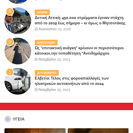
ΑΡΘΡΑ
Δυτική Αττική: 450.000 στρέμματα έγιναν στάχτη
από το 2019 έως σήμερα – κι όμως ο Μητσοτάκης
έλαβε 40% και 45% στις εκλογές του 2023,ενώ 50%
Αυγούστου 03, 2026
πήρε στα Βίλλια!!!
ΑΛΕΠΟΧΩΡΙ
Ως "επιτακτική ανάγκη" κρίνουν οι περισσότεροι
κάτοικοι,την τοποθέτηση "Αντιδημάρχου
Παραλιακής Ζώνης" στο Δήμο Μάνδρας-Ειδυλλίας!
Νοεμβρίου 29, 2023
ΑΥΤΟΚΙΝΗΤΟ
Ελβετία: Τέλος στις φοροαπαλλαγές των
ηλεκτρικών αυτοκινήτων από το 2024
Νοεμβρίου 29, 2023
ΥΓΕΙΑ