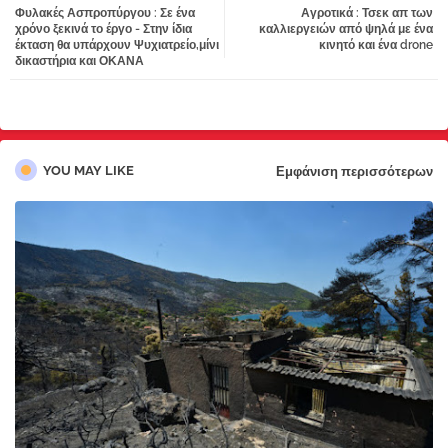
Φυλακές Ασπροπύργου : Σε ένα
Αγροτικά : Τσεκ απ των
tter
atsa
χρόνο ξεκινά το έργο - Στην ίδια
καλλιεργειών από ψηλά με ένα
έκταση θα υπάρχουν Ψυχιατρείο,μίνι
κινητό και ένα drone
δικαστήρια και ΟΚΑΝΑ
pp
YOU MAY LIKE
Εμφάνιση περισσότερων