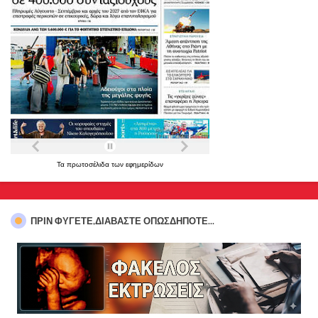
Τα
πρωτοσέλιδα
των
εφημερίδων
ΠΡΊΝ ΦΎΓΕΤΕ,ΔΙΑΒΆΣΤΕ ΟΠΩΣΔΉΠΟΤΕ...