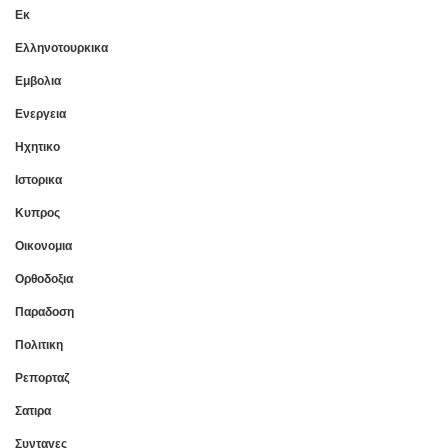
Εκ
Ελληνοτουρκικα
Εμβολια
Ενεργεια
Ηχητικο
Ιστορικα
Κυπρος
Οικονομια
Ορθοδοξια
Παραδοση
Πολιτικη
Ρεπορταζ
Σατιρα
Συνταγες