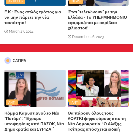
ARTICLES
NEWS
Ε.Κ : Ένας απλός τρόπος για
Έτσι "τελειώνουν" με την
να μην πάρετε την νέα
Ελλάδα - Το ΥΠΕΡΜΝΗΜΟΝΙΟ
ταυτότητα!
εφαρμόζεται με ακρίβεια
χιλιοστού!!
March 23, 2024
December 26, 2023
ΣΑΤΙΡΑ
ANTI
ANTI
Κόμμα Καρυστιανού,το Νέο
Θα πάρουν όλους τους
"Ποτάμι" : "Έχουμε
ΛΟΑΤΚΙ ψηφοφόρους από τη
υποψηφίους από ΠΑΣΟΚ, Νέα
Νέα Δημοκρατία!! Ο Αλέξης
Δημοκρατία και ΣΥΡΙΖΑ!"
Τσίπρας υπόσχεται ειδική