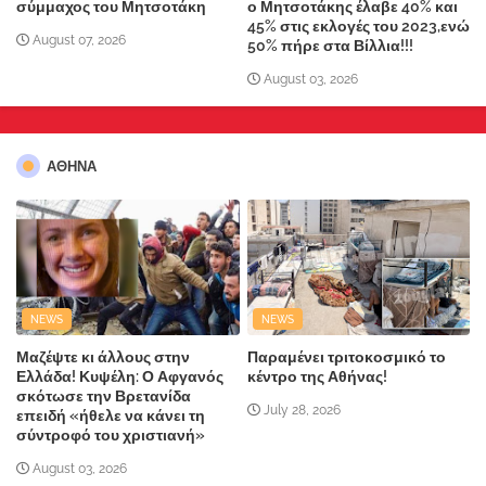
σύμμαχος του Μητσοτάκη
ο Μητσοτάκης έλαβε 40% και
45% στις εκλογές του 2023,ενώ
August 07, 2026
50% πήρε στα Βίλλια!!!
August 03, 2026
ΑΘΗΝΑ
NEWS
NEWS
Μαζέψτε κι άλλους στην
Παραμένει τριτοκοσμικό το
Ελλάδα! Κυψέλη: Ο Αφγανός
κέντρο της Αθήνας!
σκότωσε την Βρετανίδα
July 28, 2026
επειδή «ήθελε να κάνει τη
σύντροφό του χριστιανή»
August 03, 2026