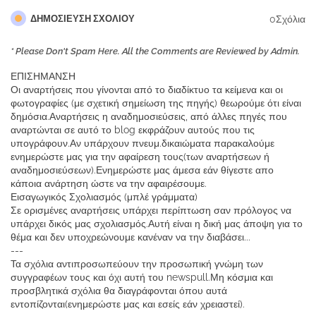
0Σχόλια
ΔΗΜΟΣΊΕΥΣΗ ΣΧΟΛΊΟΥ
* Please Don't Spam Here. All the Comments are Reviewed by Admin.
ΕΠΙΣΗΜΑΝΣΗ
Οι αναρτήσεις που γίνονται από το διαδίκτυο τα κείμενα και οι
φωτογραφίες (με σχετική σημείωση της πηγής) θεωρούμε ότι είναι
δημόσια.Αναρτήσεις η αναδημοσιεύσεις, από άλλες πηγές που
αναρτώνται σε αυτό το blog εκφράζουν αυτούς που τις
υπογράφουν.Αν υπάρχουν πνευμ.δικαιώματα παρακαλούμε
ενημερώστε μας για την αφαίρεση τους(των αναρτήσεων ή
αναδημοσιεύσεων).Ενημερώστε μας άμεσα εάν θίγεστε απο
κάποια ανάρτηση ώστε να την αφαιρέσουμε.
Εισαγωγικός Σχολιασμός (μπλέ γράμματα)
Σε ορισμένες αναρτήσεις υπάρχει περίπτωση σαν πρόλογος να
υπάρχει δικός μας σχολιασμός.Αυτή είναι η δική μας άποψη για το
θέμα και δεν υποχρεώνουμε κανέναν να την διαβάσει...
---
Τα σχόλια αντιπροσωπεύουν την προσωπική γνώμη των
συγγραφέων τους και όχι αυτή του newspull.Μη κόσμια και
προσβλητικά σχόλια θα διαγράφονται όπου αυτά
εντοπίζονται(ενημερώστε μας και εσείς εάν χρειαστεί).