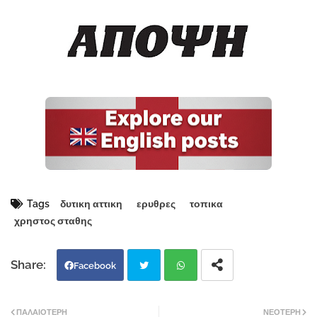
Tags
δυτικη αττικη
ερυθρες
τοπικα
χρηστος σταθης
Facebook
Twi
Wh
ΠΑΛΑΙΌΤΕΡΗ
ΝΕΌΤΕΡΗ