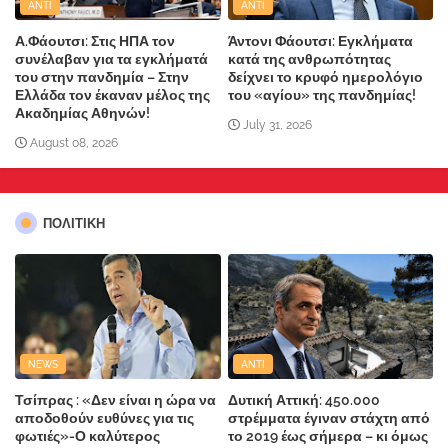
ANTI
ANTI
Α.Φάουτσι: Στις ΗΠΑ τον
Άντονι Φάουτσι: Εγκλήματα
συνέλαβαν για τα εγκλήματά
κατά της ανθρωπότητας
του στην πανδημία – Στην
δείχνει το κρυφό ημερολόγιο
Ελλάδα τον έκαναν μέλος της
του «αγίου» της πανδημίας!
Ακαδημίας Αθηνών!
July 31, 2026
August 08, 2026
ΠΟΛΙΤΙΚΗ
NEWS
ANTI
Τσίπρας : «Δεν είναι η ώρα να
Δυτική Αττική: 450.000
αποδοθούν ευθύνες για τις
στρέμματα έγιναν στάχτη από
φωτιές»-Ο καλύτερος
το 2019 έως σήμερα – κι όμως