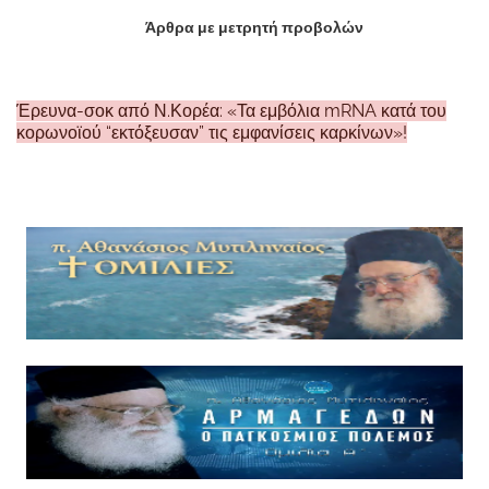
Άρθρα με μετρητή προβολών
Έρευνα-σοκ από Ν.Κορέα: «Τα εμβόλια mRNA κατά του
κορωνοϊού “εκτόξευσαν” τις εμφανίσεις καρκίνων»!