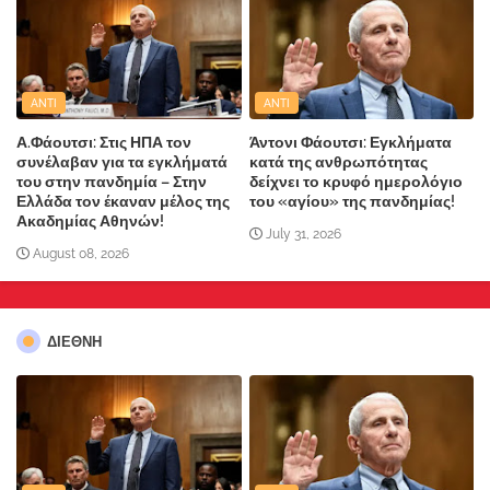
ANTI
ANTI
Α.Φάουτσι: Στις ΗΠΑ τον
Άντονι Φάουτσι: Εγκλήματα
συνέλαβαν για τα εγκλήματά
κατά της ανθρωπότητας
του στην πανδημία – Στην
δείχνει το κρυφό ημερολόγιο
Ελλάδα τον έκαναν μέλος της
του «αγίου» της πανδημίας!
Ακαδημίας Αθηνών!
July 31, 2026
August 08, 2026
ΔΙΕΘΝΗ