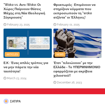
"Woke vs. Αντι-Woke: Οι
Φρυκτωρός : Επιμένουν να
Χώρες Παίρνουν Θέσεις
στηρίζουν κόμματα που
Μάχης στη Νέα Ιδεολογική
εκπροσωπούν τη "woke
Σύγκρουση"
ατζέντα" οι Έλληνες!
February 23, 2025
February 01, 2025
ARTICLES
NEWS
Ε.Κ : Ένας απλός τρόπος για
Έτσι "τελειώνουν" με την
να μην πάρετε την νέα
Ελλάδα - Το ΥΠΕΡΜΝΗΜΟΝΙΟ
ταυτότητα!
εφαρμόζεται με ακρίβεια
χιλιοστού!!
March 23, 2024
December 26, 2023
ΣΑΤΙΡΑ