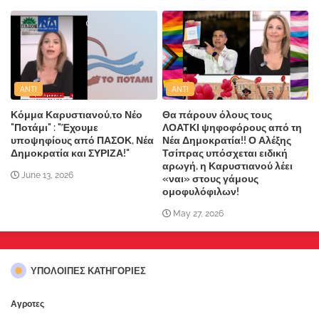
ANTI
ANTI
Κόμμα Καρυστιανού,το Νέο
Θα πάρουν όλους τους
"Ποτάμι" : "Έχουμε
ΛΟΑΤΚΙ ψηφοφόρους από τη
υποψηφίους από ΠΑΣΟΚ, Νέα
Νέα Δημοκρατία!! Ο Αλέξης
Δημοκρατία και ΣΥΡΙΖΑ!"
Τσίπρας υπόσχεται ειδική
αρωγή, η Καρυστιανού λέει
June 13, 2026
«ναι» στους γάμους
ομοφυλόφιλων!
May 27, 2026
ΥΠΌΛΟΙΠΕΣ ΚΑΤΗΓΟΡΊΕΣ
Αγροτες