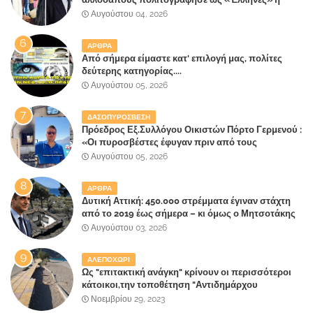
κυβέρνηση!
Αυγούστου 04, 2026
ΑΡΘΡΑ
Από σήμερα είμαστε κατ' επιλογή μας, πολίτες
δεύτερης κατηγορίας....
Αυγούστου 05, 2026
ΔΑΣΟΠΥΡΟΣΒΕΣΗ
Πρόεδρος Εξ.Συλλόγου Οικιστών Πόρτο Γερμενού :
«Οι πυροσβέστες έφυγαν πριν από τους
κατοίκους»
Αυγούστου 05, 2026
ΑΡΘΡΑ
Δυτική Αττική: 450.000 στρέμματα έγιναν στάχτη
από το 2019 έως σήμερα – κι όμως ο Μητσοτάκης
έλαβε 40% και 45% στις εκλογές του 2023,ενώ 50%
Αυγούστου 03, 2026
πήρε στα Βίλλια!!!
ΑΛΕΠΟΧΩΡΙ
Ως "επιτακτική ανάγκη" κρίνουν οι περισσότεροι
κάτοικοι,την τοποθέτηση "Αντιδημάρχου
Παραλιακής Ζώνης" στο Δήμο Μάνδρας-Ειδυλλίας!
Νοεμβρίου 29, 2023