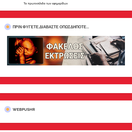
Τα
πρωτοσέλιδα
των
εφημερίδων
ΠΡΊΝ ΦΎΓΕΤΕ,ΔΙΑΒΆΣΤΕ ΟΠΩΣΔΉΠΟΤΕ...
WEBPUSHR