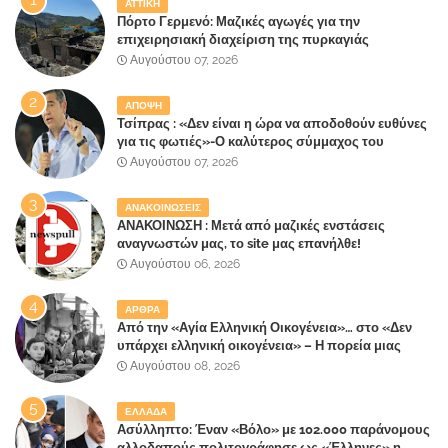
ΑΤΤΙΚΗ
Πόρτο Γερμενό: Μαζικές αγωγές για την
επιχειρησιακή διαχείριση της πυρκαγιάς
ετοιμάζουν οι κάτοικοι!
Αυγούστου 07, 2026
ΑΠΟΨΗ
Τσίπρας : «Δεν είναι η ώρα να αποδοθούν ευθύνες
για τις φωτιές»-Ο καλύτερος σύμμαχος του
Μητσοτάκη
Αυγούστου 07, 2026
ΑΝΑΚΟΙΝΩΣΕΙΣ
ΑΝΑΚΟΙΝΩΣΗ : Μετά από μαζικές ενστάσεις
αναγνωστών μας, το site μας επανήλθε!
Αυγούστου 06, 2026
ΑΡΘΡΑ
Από την «Αγία Ελληνική Οικογένεια»… στο «Δεν
υπάρχει ελληνική οικογένεια» – Η πορεία μιας
κοινωνίας που κινδυνεύει να ξεχάσει ποια είναι
Αυγούστου 08, 2026
ΕΛΛΑΔΑ
Ασύλληπτο: Έναν «Βόλο» με 102.000 παράνομους
αλλοδαπούς πολιτογράφησε ως «Έλληνες» η