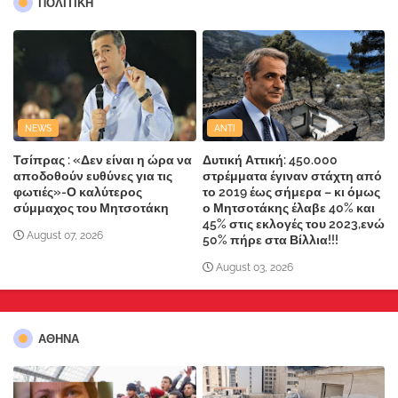
ΠΟΛΙΤΙΚΗ
NEWS
ANTI
Τσίπρας : «Δεν είναι η ώρα να
Δυτική Αττική: 450.000
αποδοθούν ευθύνες για τις
στρέμματα έγιναν στάχτη από
φωτιές»-Ο καλύτερος
το 2019 έως σήμερα – κι όμως
σύμμαχος του Μητσοτάκη
ο Μητσοτάκης έλαβε 40% και
45% στις εκλογές του 2023,ενώ
August 07, 2026
50% πήρε στα Βίλλια!!!
August 03, 2026
ΑΘΗΝΑ