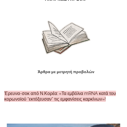
Άρθρα με μετρητή προβολών
Έρευνα-σοκ από Ν.Κορέα: «Τα εμβόλια mRNA κατά του
κορωνοϊού “εκτόξευσαν” τις εμφανίσεις καρκίνων»!