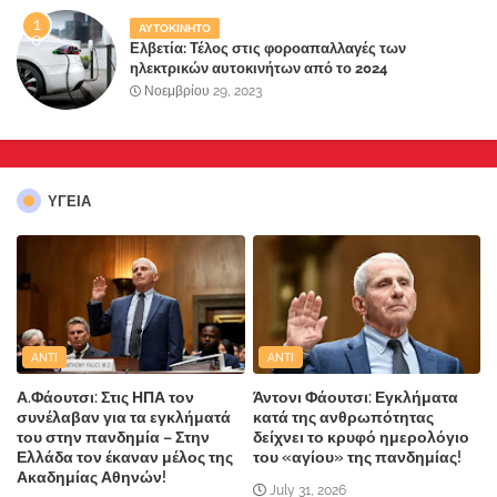
ΑΥΤΟΚΙΝΗΤΟ
Ελβετία: Τέλος στις φοροαπαλλαγές των
ηλεκτρικών αυτοκινήτων από το 2024
Νοεμβρίου 29, 2023
ΥΓΕΙΑ
ANTI
ANTI
Α.Φάουτσι: Στις ΗΠΑ τον
Άντονι Φάουτσι: Εγκλήματα
συνέλαβαν για τα εγκλήματά
κατά της ανθρωπότητας
του στην πανδημία – Στην
δείχνει το κρυφό ημερολόγιο
Ελλάδα τον έκαναν μέλος της
του «αγίου» της πανδημίας!
Ακαδημίας Αθηνών!
July 31, 2026