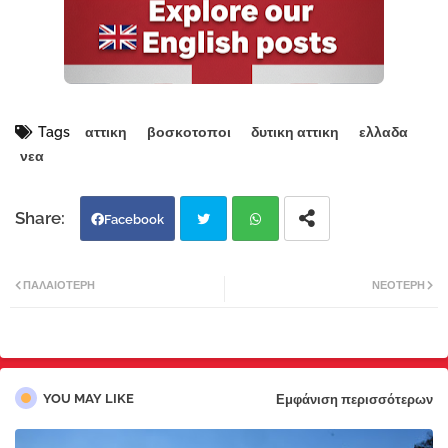
Tags
αττικη
βοσκοτοποι
δυτικη αττικη
ελλαδα
νεα
Facebook
Twi
Wh
ΠΑΛΑΙΌΤΕΡΗ
ΝΕΌΤΕΡΗ
tter
atsa
pp
YOU MAY LIKE
Εμφάνιση περισσότερων