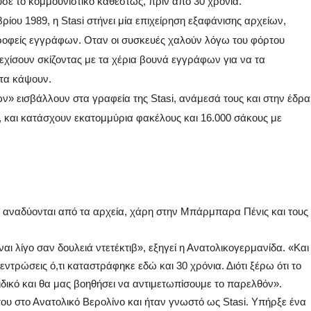
υσε το κομμουνιστικό καθεστώς, πριν από 30 χρόνια.
βρίου 1989, η Stasi στήνει μία επιχείρηση εξαφάνισης αρχείων,
ροφείς εγγράφων. Οταν οι συσκευές χαλούν λόγω του φόρτου
νεχίσουν σκίζοντας με τα χέρια βουνά εγγράφων για να τα
 τα κάψουν.
ών» εισβάλλουν στα γραφεία της Stasi, ανάμεσά τους και στην έδρα
, και κατάσχουν εκατομμύρια φακέλους και 16.000 σάκους με
να αναδύονται από τα αρχεία, χάρη στην Μπάρμπαρα Πένις και τους
αι λίγο σαν δουλειά ντετέκτιβ», εξηγεί η Ανατολικογερμανίδα. «Και
ντρώσεις ό,τι καταστράφηκε εδώ και 30 χρόνια. Διότι ξέρω ότι το
ειδικό και θα μας βοηθήσει να αντιμετωπίσουμε το παρελθόν».
του στο Ανατολικό Βερολίνο και ήταν γνωστό ως Stasi. Υπήρξε ένα