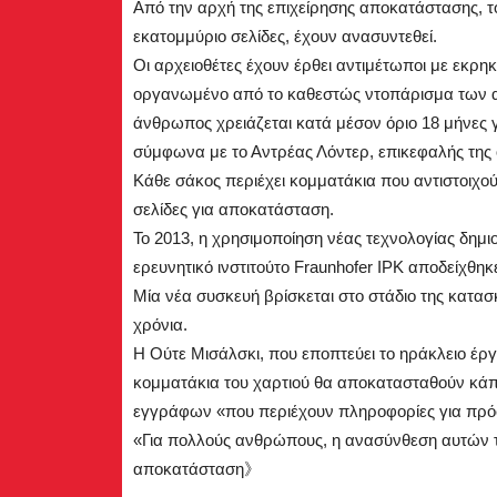
Από την αρχή της επιχείρησης αποκατάστασης, το
εκατομμύριο σελίδες, έχουν ανασυντεθεί.
Οι αρχειοθέτες έχουν έρθει αντιμέτωποι με εκρ
οργανωμένο από το καθεστώς ντοπάρισμα των α
άνθρωπος χρειάζεται κατά μέσον όριο 18 μήνες
σύμφωνα με το Αντρέας Λόντερ, επικεφαλής της
Κάθε σάκος περιέχει κομματάκια που αντιστοιχού
σελίδες για αποκατάσταση.
Το 2013, η χρησιμοποίηση νέας τεχνολογίας δημι
ερευνητικό ινστιτούτο Fraunhofer IPK αποδείχθηκε
Μία νέα συσκευή βρίσκεται στο στάδιο της κατασκ
χρόνια.
Η Ούτε Μισάλσκι, που εποπτεύει το ηράκλειο έργ
κομματάκια του χαρτιού θα αποκατασταθούν κάπο
εγγράφων «που περιέχουν πληροφορίες για πρό
«Για πολλούς ανθρώπους, η ανασύνθεση αυτών τ
αποκατάσταση》