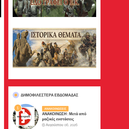
ΔΗΜΟΦΙΛΈΣΤΕΡΑ ΕΒΔΟΜΆΔΑΣ
ΑΝΑΚΟΙΝΩΣΕΙΣ
ΑΝΑΚΟΙΝΩΣΗ : Μετά από
μαζικές ενστάσεις
αναγνωστών μας, το site μας
Αυγούστου 06, 2026