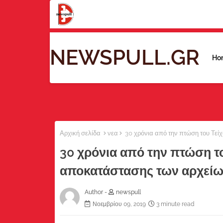
NEWSPULL.GR
Ho
Αρχική σελίδα
νεα
30 χρόνια από την πτώση του Τείχ
30 χρόνια από την πτώση το
αποκατάστασης των αρχείων
Author -
newspull
Νοεμβρίου 09, 2019
3 minute read