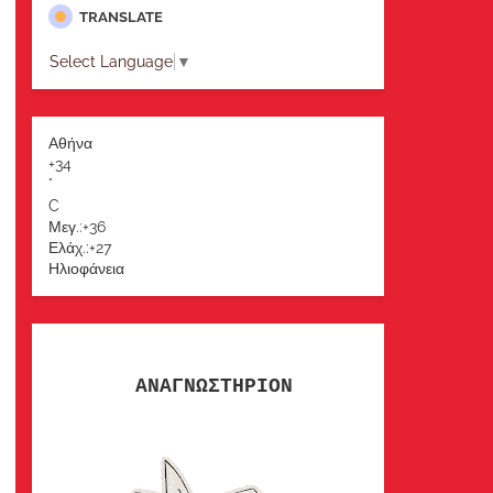
TRANSLATE
Select Language
▼
Αθήνα
+
34
°
C
Μεγ.:
+
36
Ελάχ.:
+
27
Ηλιοφάνεια
ΑΝΑΓΝΩΣΤΗΡΙΟΝ