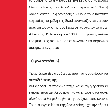
τα σβήσει από την ιστορική μνήμη, όταν κατέρρε
Οταν το Τείχος του Βερολίνου πέφτει στις 9 Νοεμ
δουλεύοντας με φρενήρεις ρυθμούς τους καταστ
εργασίας, τα μέλη της Stasi αναγκάζονται να συ
μετατρέψουν στην συνέχεια σε χαρτοπολτό ή να
Αλλά στις 15 Ιανουαρίου 1990, «επιτροπές πολιτ
της μυστικής αστυνομίας στο Ανατολικό Βερολίνο
σκισμένα έγγραφα.
《Εργο ντετέκτιβ》
Τρεις δεκαετίες αργότερα, μυστικά συνεχίζουν 
συναδέλφους της.
«Μ΄αρέσει να φτιάχνω παζλ και αυτή η έρευνα είν
επίσης είναι απελευθερωτικό να μπορείς να συγκε
υλικό αυτό θα μελετηθεί στη συνέχεια από έναν 
Το υπουργείο Κρατικής Ασφαλείας είχε την έδρα 