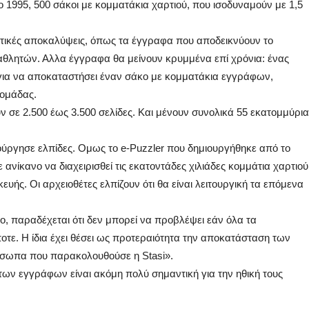
 1995, 500 σάκοι με κομματάκια χαρτιού, που ισοδυναμούν με 1,5
ηκτικές αποκαλύψεις, όπως τα έγγραφα που αποδεικνύουν το
θλητών. Αλλα έγγραφα θα μείνουν κρυμμένα επί χρόνια: ένας
 για να αποκαταστήσει έναν σάκο με κομματάκια εγγράφων,
 ομάδας.
ν σε 2.500 έως 3.500 σελίδες. Και μένουν συνολικά 55 εκατομμύρια
ούργησε ελπίδες. Ομως το e-Puzzler που δημιουργήθηκε από το
 ανίκανο να διαχειρισθεί τις εκατοντάδες χιλιάδες κομμάτια χαρτιού
ευής. Οι αρχειοθέτες ελπίζουν ότι θα είναι λειτουργική τα επόμενα
ο, παραδέχεται ότι δεν μπορεί να προβλέψει εάν όλα τα
τε. Η ίδια έχει θέσει ως προτεραιότητα την αποκατάσταση των
σωπα που παρακολουθούσε η Stasi».
ων εγγράφων είναι ακόμη πολύ σημαντική για την ηθική τους