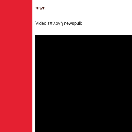
πηγη
Video επιλογή newspull: