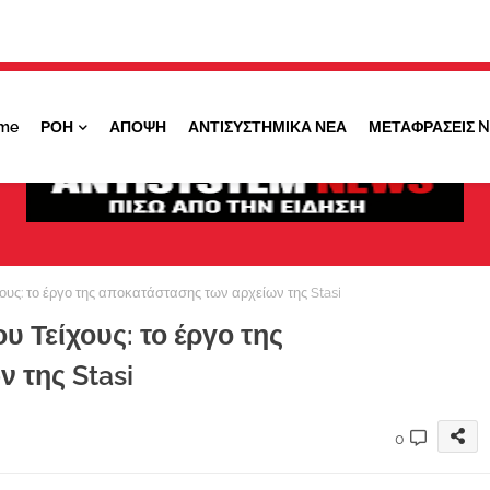
Κάντε ''ΚΛΙΚ'' πάνω στο ΝΑΙ ώστε να
λαμβάνετε ειδοποιήσεις για σημαντικά θέματά
μας
me
ΡΟΗ
ΑΠΟΨΗ
ΑΝΤΙΣΥΣΤΗΜΙΚΑ ΝΕΑ
ΜΕΤΑΦΡΑΣΕΙΣ 
ΟΧΙ ΤΩΡΑ
ΝΑΙ
ους: το έργο της αποκατάστασης των αρχείων της Stasi
υ Τείχους: το έργο της
 της Stasi
0