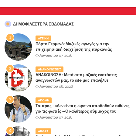
ΔΗΜΟΦΙΛΈΣΤΕΡΑ ΕΒΔΟΜΆΔΑΣ
ΑΤΤΙΚΗ
Πόρτο Γερμενό: Μαζικές αγωγές για την
επιχειρησιακή διαχείριση της πυρκαγιάς
ετοιμάζουν οι κάτοικοι!
Αυγούστου 07, 2026
ΑΝΑΚΟΙΝΩΣΕΙΣ
ΑΝΑΚΟΙΝΩΣΗ : Μετά από μαζικές ενστάσεις
αναγνωστών μας, το site μας επανήλθε!
Αυγούστου 06, 2026
ΑΠΟΨΗ
Τσίπρας : «Δεν είναι η ώρα να αποδοθούν ευθύνες
για τις φωτιές»-Ο καλύτερος σύμμαχος του
Μητσοτάκη
Αυγούστου 07, 2026
ΑΡΘΡΑ