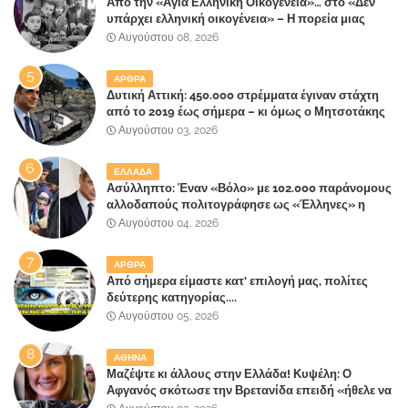
Από την «Αγία Ελληνική Οικογένεια»… στο «Δεν
υπάρχει ελληνική οικογένεια» – Η πορεία μιας
κοινωνίας που κινδυνεύει να ξεχάσει ποια είναι
Αυγούστου 08, 2026
ΑΡΘΡΑ
Δυτική Αττική: 450.000 στρέμματα έγιναν στάχτη
από το 2019 έως σήμερα – κι όμως ο Μητσοτάκης
έλαβε 40% και 45% στις εκλογές του 2023,ενώ 50%
Αυγούστου 03, 2026
πήρε στα Βίλλια!!!
ΕΛΛΑΔΑ
Ασύλληπτο: Έναν «Βόλο» με 102.000 παράνομους
αλλοδαπούς πολιτογράφησε ως «Έλληνες» η
κυβέρνηση!
Αυγούστου 04, 2026
ΑΡΘΡΑ
Από σήμερα είμαστε κατ' επιλογή μας, πολίτες
δεύτερης κατηγορίας....
Αυγούστου 05, 2026
ΑΘΗΝΑ
Μαζέψτε κι άλλους στην Ελλάδα! Κυψέλη: Ο
Αφγανός σκότωσε την Βρετανίδα επειδή «ήθελε να
κάνει τη σύντροφό του χριστιανή»