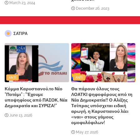
March 23, 2024
December 26, 2023
ΣΑΤΙΡΑ
ANTI
ANTI
Κόμμα Καρυστιανού,το Νέο
Θα πάρουν όλους τους
"Ποτάμι" : "Έχουμε
ΛΟΑΤΚΙ ψηφοφόρους από τη
υποψηφίους από ΠΑΣΟΚ, Νέα
Νέα Δημοκρατία!! Ο Αλέξης
Δημοκρατία και ΣΥΡΙΖΑ!"
Τσίπρας υπόσχεται ειδική
αρωγή, η Καρυστιανού λέει
June 13, 2026
«ναι» στους γάμους
ομοφυλόφιλων!
May 27, 2026