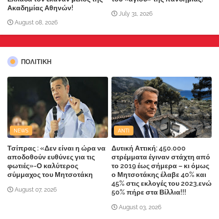
Ακαδημίας Αθηνών!
July 31, 2026
August 08, 2026
ΠΟΛΙΤΙΚΗ
NEWS
ANTI
Τσίπρας : «Δεν είναι η ώρα να
Δυτική Αττική: 450.000
αποδοθούν ευθύνες για τις
στρέμματα έγιναν στάχτη από
φωτιές»-Ο καλύτερος
το 2019 έως σήμερα – κι όμως
σύμμαχος του Μητσοτάκη
ο Μητσοτάκης έλαβε 40% και
45% στις εκλογές του 2023,ενώ
August 07, 2026
50% πήρε στα Βίλλια!!!
August 03, 2026