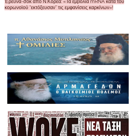
Έρευνα-σοκ από Ν.Κορέα: «Τα εμβόλια mRNA κατά του
κορωνοϊού “εκτόξευσαν” τις εμφανίσεις καρκίνων»!