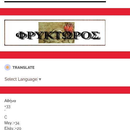
TRANSLATE
Select Language
▼
Αθήνα
+
33
°
C
Μεγ.:
+
34
Ελάχ.:
+
29