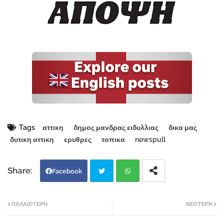
Tags
αττικη
δημος μανδρας ειδυλλιας
δικα μας
δυτικη αττικη
ερυθρες
τοπικα
newspull
Facebook
Twi
Wh
ΠΑΛΑΙΌΤΕΡΗ
ΝΕΌΤΕΡΗ
tter
atsa