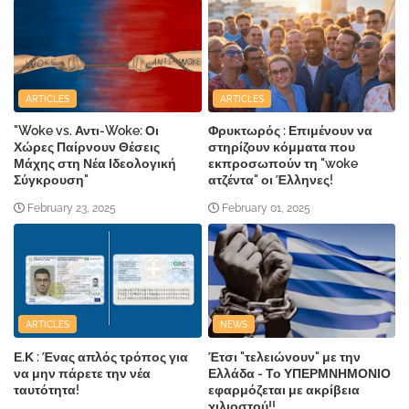
ARTICLES
ARTICLES
"Woke vs. Αντι-Woke: Οι
Φρυκτωρός : Επιμένουν να
Χώρες Παίρνουν Θέσεις
στηρίζουν κόμματα που
Μάχης στη Νέα Ιδεολογική
εκπροσωπούν τη "woke
Σύγκρουση"
ατζέντα" οι Έλληνες!
February 23, 2025
February 01, 2025
ARTICLES
NEWS
Ε.Κ : Ένας απλός τρόπος για
Έτσι "τελειώνουν" με την
να μην πάρετε την νέα
Ελλάδα - Το ΥΠΕΡΜΝΗΜΟΝΙΟ
ταυτότητα!
εφαρμόζεται με ακρίβεια
χιλιοστού!!