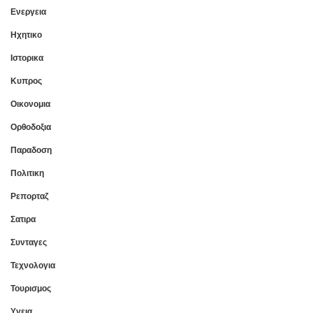
Ενεργεια
Ηχητικο
Ιστορικα
Κυπρος
Οικονομια
Ορθοδοξια
Παραδοση
Πολιτικη
Ρεπορταζ
Σατιρα
Συνταγες
Τεχνολογια
Τουρισμος
Υγεια