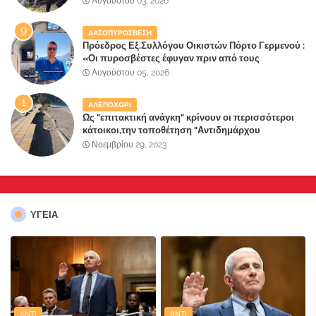
Αυγούστου 03, 2026
ΔΑΣΟΠΥΡΟΣΒΕΣΗ
Πρόεδρος Εξ.Συλλόγου Οικιστών Πόρτο Γερμενού :
«Οι πυροσβέστες έφυγαν πριν από τους
κατοίκους»
Αυγούστου 05, 2026
ΑΛΕΠΟΧΩΡΙ
Ως "επιτακτική ανάγκη" κρίνουν οι περισσότεροι
κάτοικοι,την τοποθέτηση "Αντιδημάρχου
Παραλιακής Ζώνης" στο Δήμο Μάνδρας-Ειδυλλίας!
Νοεμβρίου 29, 2023
ΥΓΕΙΑ
ANTI
ANTI