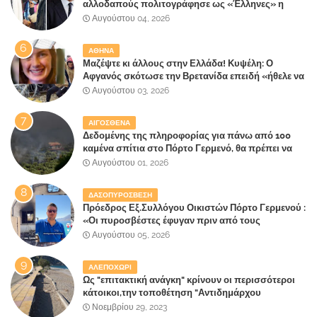
αλλοδαπούς πολιτογράφησε ως «Έλληνες» η
κυβέρνηση!
Αυγούστου 04, 2026
ΑΘΗΝΑ
Μαζέψτε κι άλλους στην Ελλάδα! Κυψέλη: Ο
Αφγανός σκότωσε την Βρετανίδα επειδή «ήθελε να
κάνει τη σύντροφό του χριστιανή»
Αυγούστου 03, 2026
ΑΙΓΟΣΘΕΝΑ
Δεδομένης της πληροφορίας για πάνω από 100
καμένα σπίτια στο Πόρτο Γερμενό, θα πρέπει να
αναζητηθούν ευθύνες για την ολοσχερή
Αυγούστου 01, 2026
καταστροφή του τελευταίου πνεύμονα, του
επίγειου παραδείσου της Αττικής
ΔΑΣΟΠΥΡΟΣΒΕΣΗ
Πρόεδρος Εξ.Συλλόγου Οικιστών Πόρτο Γερμενού :
«Οι πυροσβέστες έφυγαν πριν από τους
κατοίκους»
Αυγούστου 05, 2026
ΑΛΕΠΟΧΩΡΙ
Ως "επιτακτική ανάγκη" κρίνουν οι περισσότεροι
κάτοικοι,την τοποθέτηση "Αντιδημάρχου
Παραλιακής Ζώνης" στο Δήμο Μάνδρας-Ειδυλλίας!
Νοεμβρίου 29, 2023