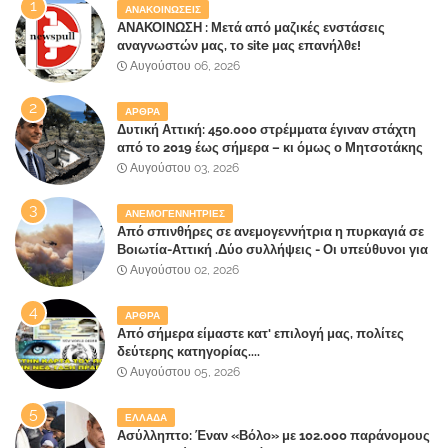
ΑΝΑΚΟΙΝΩΣΕΙΣ
ΑΝΑΚΟΙΝΩΣΗ : Μετά από μαζικές ενστάσεις
αναγνωστών μας, το site μας επανήλθε!
Αυγούστου 06, 2026
ΑΡΘΡΑ
Δυτική Αττική: 450.000 στρέμματα έγιναν στάχτη
από το 2019 έως σήμερα – κι όμως ο Μητσοτάκης
έλαβε 40% και 45% στις εκλογές του 2023,ενώ 50%
Αυγούστου 03, 2026
πήρε στα Βίλλια!!!
ΑΝΕΜΟΓΕΝΝΗΤΡΙΕΣ
Από σπινθήρες σε ανεμογεννήτρια η πυρκαγιά σε
Βοιωτία-Αττική .Δύο συλλήψεις - Οι υπεύθυνοι για
την λάθος διαχείριση της κατάσβεσης θα
Αυγούστου 02, 2026
"πληρώσουν";
ΑΡΘΡΑ
Από σήμερα είμαστε κατ' επιλογή μας, πολίτες
δεύτερης κατηγορίας....
Αυγούστου 05, 2026
ΕΛΛΑΔΑ
Ασύλληπτο: Έναν «Βόλο» με 102.000 παράνομους