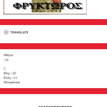
TRANSLATE
Αθήνα
+
34
°
C
Μεγ.:
+
36
Ελάχ.:
+
27
Ηλιοφάνεια