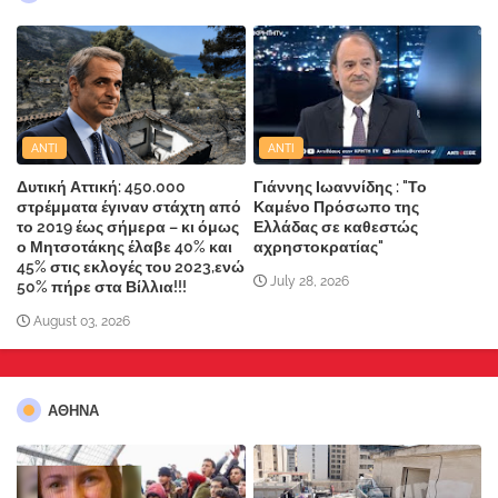
ANTI
ANTI
Δυτική Αττική: 450.000
Γιάννης Ιωαννίδης : "Το
στρέμματα έγιναν στάχτη από
Καμένο Πρόσωπο της
το 2019 έως σήμερα – κι όμως
Ελλάδας σε καθεστώς
ο Μητσοτάκης έλαβε 40% και
αχρηστοκρατίας"
45% στις εκλογές του 2023,ενώ
July 28, 2026
50% πήρε στα Βίλλια!!!
August 03, 2026
ΑΘΗΝΑ