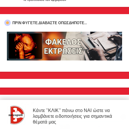
ΠΡΊΝ ΦΎΓΕΤΕ,ΔΙΑΒΆΣΤΕ ΟΠΩΣΔΉΠΟΤΕ...
WEBPUSHR
Κάντε ''ΚΛΙΚ'' πάνω στο ΝΑΙ ώστε να
λαμβάνετε ειδοποιήσεις για σημαντικά
X
×
θέματά μας
Our website uses cookies to enhance your experience.
Learn
ΟΡΘΟΔΟΞΙΑ
ΔΙΑΒΑΣΤΕ