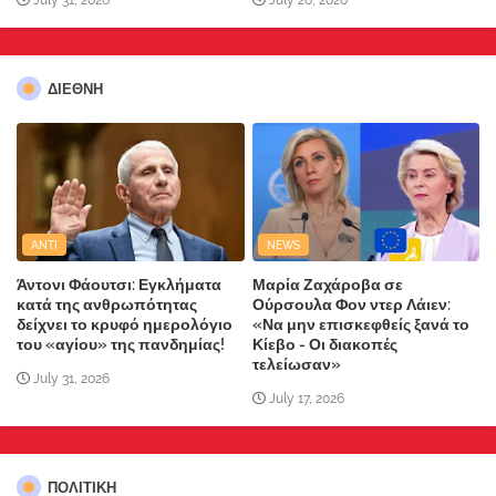
July 31, 2026
July 26, 2026
ΔΙΕΘΝΗ
ANTI
NEWS
Άντονι Φάουτσι: Εγκλήματα
Μαρία Ζαχάροβα σε
κατά της ανθρωπότητας
Ούρσουλα Φον ντερ Λάιεν:
δείχνει το κρυφό ημερολόγιο
«Να μην επισκεφθείς ξανά το
του «αγίου» της πανδημίας!
Κίεβο - Οι διακοπές
τελείωσαν»
July 31, 2026
July 17, 2026
ΠΟΛΙΤΙΚΗ