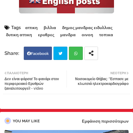
Tags
αττικη
βιλλια
δημος μανδρας ειδυλλιας
δυτικη αττικη
ερυθρες
μανδρα
οινοη
τοπικα
Facebook
Twi
Wh
ΠΑΛΑΙΌΤΕΡΗ
ΝΕΌΤΕΡΗ
Δεν είναι φάρσα! Το φανάρι στον
Νοσοκομείο Θήβας: 'Έσπασε με
tter
atsa
περιφερειακό Ερυθρών
κλωτσιά ηλεκτροκαρδιογράφο
ξαναλειτουργεί! - video
pp
YOU MAY LIKE
Εμφάνιση περισσότερων