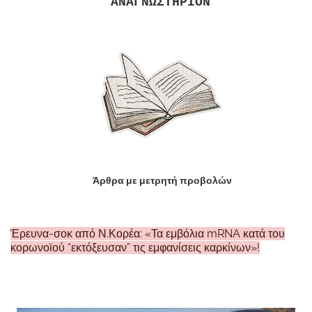
ΑΝΑΓΝΩΣΤΗΡΙΟΝ
Άρθρα με μετρητή προβολών
Έρευνα-σοκ από Ν.Κορέα: «Τα εμβόλια mRNA κατά του
κορωνοϊού “εκτόξευσαν” τις εμφανίσεις καρκίνων»!