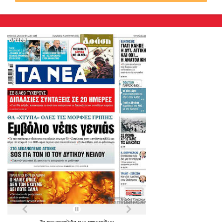
Τα
πρωτοσέλιδα
των
εφημερίδων