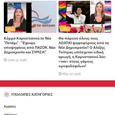
ANTI
ANTI
Κόμμα Καρυστιανού,το Νέο
Θα πάρουν όλους τους
"Ποτάμι" : "Έχουμε
ΛΟΑΤΚΙ ψηφοφόρους από τη
υποψηφίους από ΠΑΣΟΚ, Νέα
Νέα Δημοκρατία!! Ο Αλέξης
Δημοκρατία και ΣΥΡΙΖΑ!"
Τσίπρας υπόσχεται ειδική
αρωγή, η Καρυστιανού λέει
June 13, 2026
«ναι» στους γάμους
ομοφυλόφιλων!
May 27, 2026
ΥΠΌΛΟΙΠΕΣ ΚΑΤΗΓΟΡΊΕΣ
Αγροτες
Αθλητικα