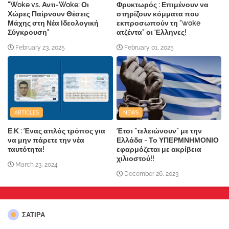
"Woke vs. Αντι-Woke: Οι
Φρυκτωρός : Επιμένουν να
Χώρες Παίρνουν Θέσεις
στηρίζουν κόμματα που
Μάχης στη Νέα Ιδεολογική
εκπροσωπούν τη "woke
Σύγκρουση"
ατζέντα" οι Έλληνες!
February 23, 2025
February 01, 2025
ARTICLES
NEWS
Ε.Κ : Ένας απλός τρόπος για
Έτσι "τελειώνουν" με την
να μην πάρετε την νέα
Ελλάδα - Το ΥΠΕΡΜΝΗΜΟΝΙΟ
ταυτότητα!
εφαρμόζεται με ακρίβεια
χιλιοστού!!
March 23, 2024
December 26, 2023
ΣΑΤΙΡΑ