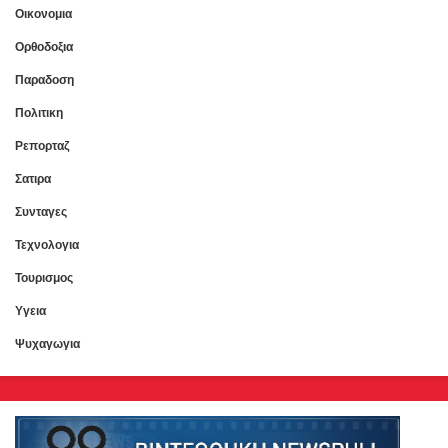
Οικονομια
Ορθοδοξια
Παραδοση
Πολιτικη
Ρεπορταζ
Σατιρα
Συνταγες
Τεχνολογια
Τουρισμος
Υγεια
Ψυχαγωγια