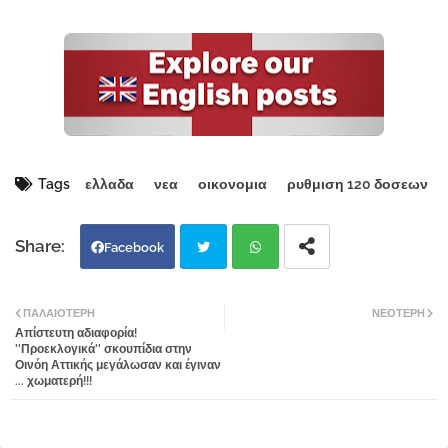
Tags
ελλαδα
νεα
οικονομια
ρυθμιση 120 δοσεων
Facebook
Twi
Wh
ΠΑΛΑΙΌΤΕΡΗ
ΝΕΌΤΕΡΗ
Απίστευτη αδιαφορία!
tter
atsa
''Προεκλογικά'' σκουπίδια στην
Οινόη Αττικής μεγάλωσαν και έγιναν
... χωματερή!!!
pp