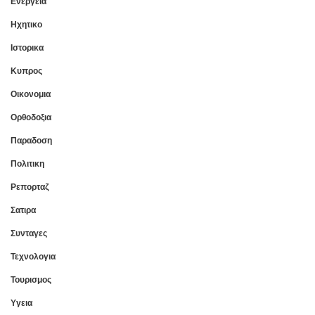
Ενεργεια
Ηχητικο
Ιστορικα
Κυπρος
Οικονομια
Ορθοδοξια
Παραδοση
Πολιτικη
Ρεπορταζ
Σατιρα
Συνταγες
Τεχνολογια
Τουρισμος
Υγεια