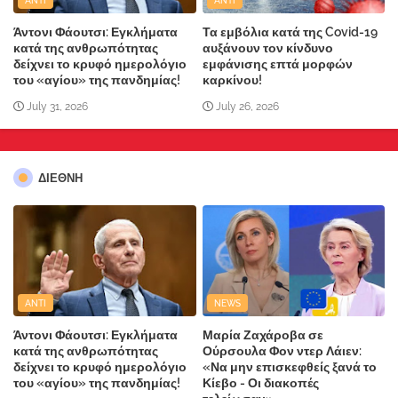
ANTI
ANTI
Άντονι Φάουτσι: Εγκλήματα
Τα εμβόλια κατά της Covid-19
κατά της ανθρωπότητας
αυξάνουν τον κίνδυνο
δείχνει το κρυφό ημερολόγιο
εμφάνισης επτά μορφών
του «αγίου» της πανδημίας!
καρκίνου!
July 31, 2026
July 26, 2026
ΔΙΕΘΝΗ
ANTI
NEWS
Άντονι Φάουτσι: Εγκλήματα
Μαρία Ζαχάροβα σε
κατά της ανθρωπότητας
Ούρσουλα Φον ντερ Λάιεν:
δείχνει το κρυφό ημερολόγιο
«Να μην επισκεφθείς ξανά το
του «αγίου» της πανδημίας!
Κίεβο - Οι διακοπές