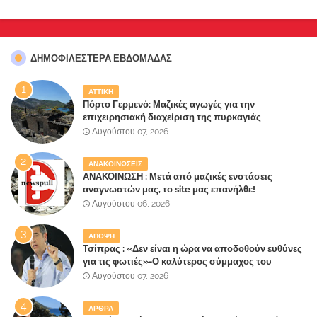
ΔΗΜΟΦΙΛΈΣΤΕΡΑ ΕΒΔΟΜΆΔΑΣ
ΑΤΤΙΚΗ
Πόρτο Γερμενό: Μαζικές αγωγές για την
επιχειρησιακή διαχείριση της πυρκαγιάς
ετοιμάζουν οι κάτοικοι!
Αυγούστου 07, 2026
ΑΝΑΚΟΙΝΩΣΕΙΣ
ΑΝΑΚΟΙΝΩΣΗ : Μετά από μαζικές ενστάσεις
αναγνωστών μας, το site μας επανήλθε!
Αυγούστου 06, 2026
ΑΠΟΨΗ
Τσίπρας : «Δεν είναι η ώρα να αποδοθούν ευθύνες
για τις φωτιές»-Ο καλύτερος σύμμαχος του
Μητσοτάκη
Αυγούστου 07, 2026
ΑΡΘΡΑ