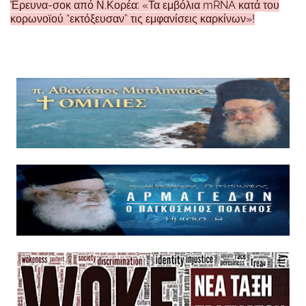
Έρευνα-σοκ από Ν.Κορέα: «Τα εμβόλια mRNA κατά του
κορωνοϊού “εκτόξευσαν” τις εμφανίσεις καρκίνων»!