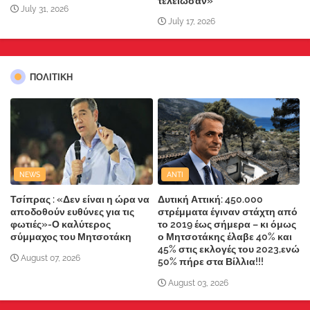
τελείωσαν»
July 31, 2026
July 17, 2026
ΠΟΛΙΤΙΚΗ
NEWS
ANTI
Τσίπρας : «Δεν είναι η ώρα να
Δυτική Αττική: 450.000
αποδοθούν ευθύνες για τις
στρέμματα έγιναν στάχτη από
φωτιές»-Ο καλύτερος
το 2019 έως σήμερα – κι όμως
σύμμαχος του Μητσοτάκη
ο Μητσοτάκης έλαβε 40% και
45% στις εκλογές του 2023,ενώ
August 07, 2026
50% πήρε στα Βίλλια!!!
August 03, 2026