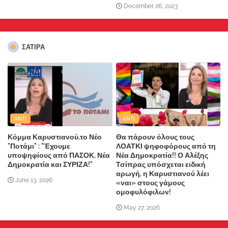
December 26, 2023
ΣΑΤΙΡΑ
ANTI
ANTI
Κόμμα Καρυστιανού,το Νέο
Θα πάρουν όλους τους
"Ποτάμι" : "Έχουμε
ΛΟΑΤΚΙ ψηφοφόρους από τη
υποψηφίους από ΠΑΣΟΚ, Νέα
Νέα Δημοκρατία!! Ο Αλέξης
Δημοκρατία και ΣΥΡΙΖΑ!"
Τσίπρας υπόσχεται ειδική
αρωγή, η Καρυστιανού λέει
June 13, 2026
«ναι» στους γάμους
ομοφυλόφιλων!
May 27, 2026