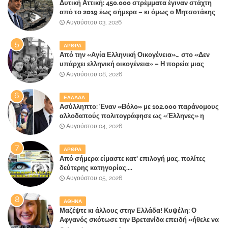
Δυτική Αττική: 450.000 στρέμματα έγιναν στάχτη
από το 2019 έως σήμερα – κι όμως ο Μητσοτάκης
έλαβε 40% και 45% στις εκλογές του 2023,ενώ 50%
Αυγούστου 03, 2026
πήρε στα Βίλλια!!!
ΑΡΘΡΑ
Από την «Αγία Ελληνική Οικογένεια»… στο «Δεν
υπάρχει ελληνική οικογένεια» – Η πορεία μιας
κοινωνίας που κινδυνεύει να ξεχάσει ποια είναι
Αυγούστου 08, 2026
ΕΛΛΑΔΑ
Ασύλληπτο: Έναν «Βόλο» με 102.000 παράνομους
αλλοδαπούς πολιτογράφησε ως «Έλληνες» η
κυβέρνηση!
Αυγούστου 04, 2026
ΑΡΘΡΑ
Από σήμερα είμαστε κατ' επιλογή μας, πολίτες
δεύτερης κατηγορίας....
Αυγούστου 05, 2026
ΑΘΗΝΑ
Μαζέψτε κι άλλους στην Ελλάδα! Κυψέλη: Ο
Αφγανός σκότωσε την Βρετανίδα επειδή «ήθελε να