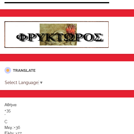
TRANSLATE
Select Language
▼
Αθήνα
+
35
°
C
Μεγ.:
+
36
Ελάχ.:
+
27