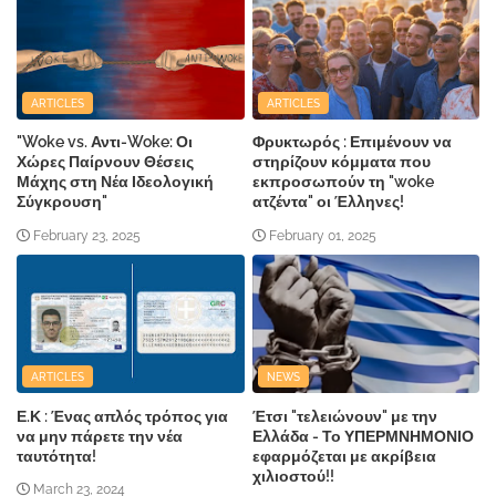
ARTICLES
ARTICLES
"Woke vs. Αντι-Woke: Οι
Φρυκτωρός : Επιμένουν να
Χώρες Παίρνουν Θέσεις
στηρίζουν κόμματα που
Μάχης στη Νέα Ιδεολογική
εκπροσωπούν τη "woke
Σύγκρουση"
ατζέντα" οι Έλληνες!
February 23, 2025
February 01, 2025
ARTICLES
NEWS
Ε.Κ : Ένας απλός τρόπος για
Έτσι "τελειώνουν" με την
να μην πάρετε την νέα
Ελλάδα - Το ΥΠΕΡΜΝΗΜΟΝΙΟ
ταυτότητα!
εφαρμόζεται με ακρίβεια
χιλιοστού!!
March 23, 2024