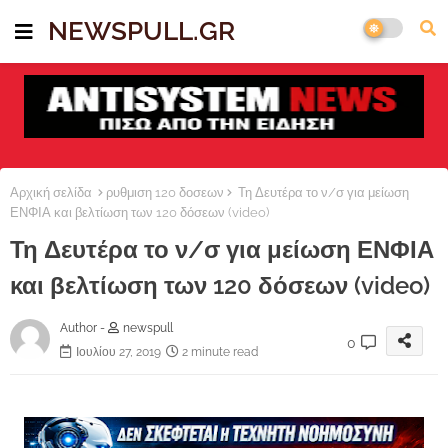
NEWSPULL.GR
Αρχική σελίδα
ρυθμιση 120 δοσεων
Τη Δευτέρα το ν/σ για μείωση
ΕΝΦΙΑ και βελτίωση των 120 δόσεων (video)
Τη Δευτέρα το ν/σ για μείωση ΕΝΦΙΑ
και βελτίωση των 120 δόσεων (video)
Author -
newspull
0
Ιουλίου 27, 2019
2 minute read