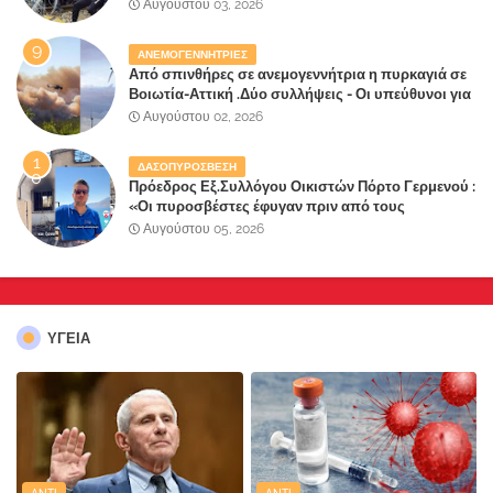
κάνει τη σύντροφό του χριστιανή»
Αυγούστου 03, 2026
ΑΝΕΜΟΓΕΝΝΗΤΡΙΕΣ
Από σπινθήρες σε ανεμογεννήτρια η πυρκαγιά σε
Βοιωτία-Αττική .Δύο συλλήψεις - Οι υπεύθυνοι για
την λάθος διαχείριση της κατάσβεσης θα
Αυγούστου 02, 2026
"πληρώσουν";
ΔΑΣΟΠΥΡΟΣΒΕΣΗ
Πρόεδρος Εξ.Συλλόγου Οικιστών Πόρτο Γερμενού :
«Οι πυροσβέστες έφυγαν πριν από τους
κατοίκους»
Αυγούστου 05, 2026
ΥΓΕΙΑ