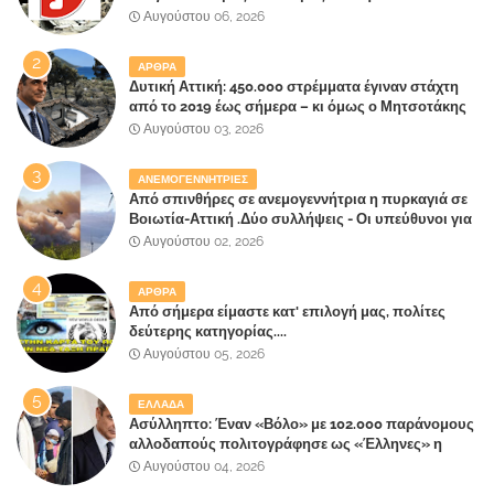
Αυγούστου 06, 2026
ΑΡΘΡΑ
Δυτική Αττική: 450.000 στρέμματα έγιναν στάχτη
από το 2019 έως σήμερα – κι όμως ο Μητσοτάκης
έλαβε 40% και 45% στις εκλογές του 2023,ενώ 50%
Αυγούστου 03, 2026
πήρε στα Βίλλια!!!
ΑΝΕΜΟΓΕΝΝΗΤΡΙΕΣ
Από σπινθήρες σε ανεμογεννήτρια η πυρκαγιά σε
Βοιωτία-Αττική .Δύο συλλήψεις - Οι υπεύθυνοι για
την λάθος διαχείριση της κατάσβεσης θα
Αυγούστου 02, 2026
"πληρώσουν";
ΑΡΘΡΑ
Από σήμερα είμαστε κατ' επιλογή μας, πολίτες
δεύτερης κατηγορίας....
Αυγούστου 05, 2026
ΕΛΛΑΔΑ
Ασύλληπτο: Έναν «Βόλο» με 102.000 παράνομους
αλλοδαπούς πολιτογράφησε ως «Έλληνες» η
κυβέρνηση!
Αυγούστου 04, 2026