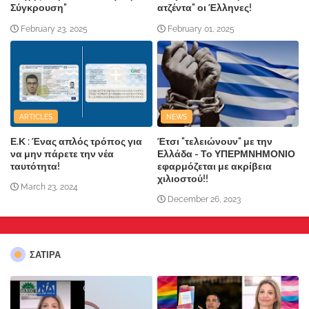
Σύγκρουση"
ατζέντα" οι Έλληνες!
February 23, 2025
February 01, 2025
ARTICLES
NEWS
Ε.Κ : Ένας απλός τρόπος για
Έτσι "τελειώνουν" με την
να μην πάρετε την νέα
Ελλάδα - Το ΥΠΕΡΜΝΗΜΟΝΙΟ
ταυτότητα!
εφαρμόζεται με ακρίβεια
χιλιοστού!!
March 23, 2024
December 26, 2023
ΣΑΤΙΡΑ