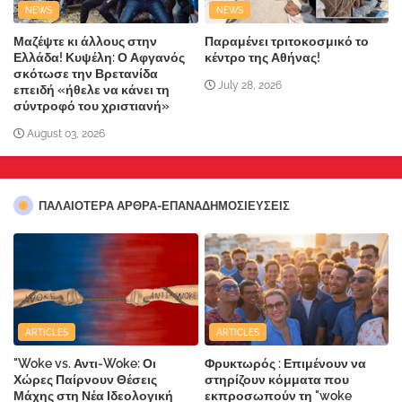
NEWS
NEWS
Μαζέψτε κι άλλους στην
Παραμένει τριτοκοσμικό το
Ελλάδα! Κυψέλη: Ο Αφγανός
κέντρο της Αθήνας!
σκότωσε την Βρετανίδα
July 28, 2026
επειδή «ήθελε να κάνει τη
σύντροφό του χριστιανή»
August 03, 2026
ΠΑΛΑΙΟΤΕΡΑ ΑΡΘΡΑ-ΕΠΑΝΑΔΗΜΟΣΙΕΥΣΕΙΣ
ARTICLES
ARTICLES
"Woke vs. Αντι-Woke: Οι
Φρυκτωρός : Επιμένουν να
Χώρες Παίρνουν Θέσεις
στηρίζουν κόμματα που
Μάχης στη Νέα Ιδεολογική
εκπροσωπούν τη "woke