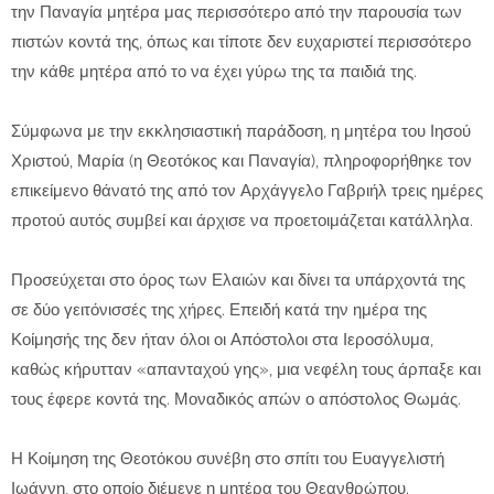
την Παναγία μητέρα μας περισσότερο από την παρουσία των
πιστών κοντά της, όπως και τίποτε δεν ευχαριστεί περισσότερο
την κάθε μητέρα από το να έχει γύρω της τα παιδιά της.
Σύμφωνα με την εκκλησιαστική παράδοση, η μητέρα του Ιησού
Χριστού, Μαρία (η Θεοτόκος και Παναγία), πληροφορήθηκε τον
επικείμενο θάνατό της από τον Αρχάγγελο Γαβριήλ τρεις ημέρες
προτού αυτός συμβεί και άρχισε να προετοιμάζεται κατάλληλα.
Προσεύχεται στο όρος των Ελαιών και δίνει τα υπάρχοντά της
σε δύο γειτόνισσές της χήρες. Επειδή κατά την ημέρα της
Κοίμησής της δεν ήταν όλοι οι Απόστολοι στα Ιεροσόλυμα,
καθώς κήρυτταν «απανταχού γης», μια νεφέλη τους άρπαξε και
τους έφερε κοντά της. Μοναδικός απών ο απόστολος Θωμάς.
Η Κοίμηση της Θεοτόκου συνέβη στο σπίτι του Ευαγγελιστή
Ιωάννη, στο οποίο διέμενε η μητέρα του Θεανθρώπου.