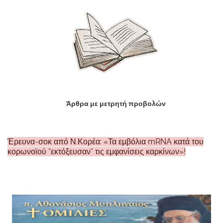
Άρθρα με μετρητή προβολών
Έρευνα-σοκ από Ν.Κορέα: «Τα εμβόλια mRNA κατά του
κορωνοϊού “εκτόξευσαν” τις εμφανίσεις καρκίνων»!