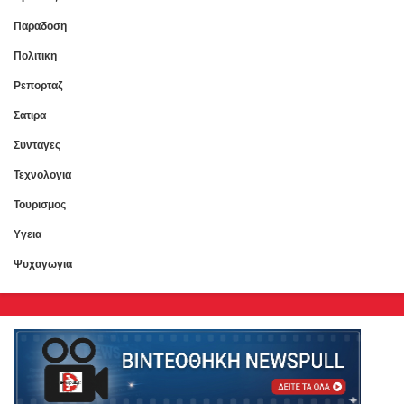
Παραδοση
Πολιτικη
Ρεπορταζ
Σατιρα
Συνταγες
Τεχνολογια
Τουρισμος
Υγεια
Ψυχαγωγια