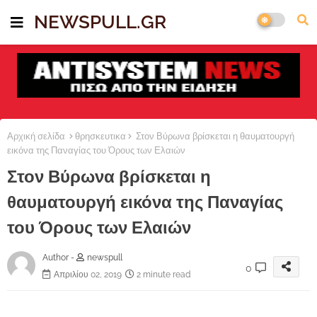
NEWSPULL.GR
Αρχική σελίδα
θρησκευτικα
Στον Βύρωνα βρίσκεται η θαυματουργή
εικόνα της Παναγίας του Όρους των Ελαιών
Στον Βύρωνα βρίσκεται η
θαυματουργή εικόνα της Παναγίας
του Όρους των Ελαιών
Author -
newspull
0
Απριλίου 02, 2019
2 minute read