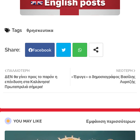
Tags
θρησκευτικα
Facebook
Twi
Wh
ΠΑΛΑΙΌΤΕΡΗ
ΝΕΌΤΕΡΗ
ΔΕΝ θα γίνει προς το παρόν η
«Έφυγε» ο δημοσιογράφος Βασίλης
tter
atsa
επένδυση στα Καλάνησα!
Λυριτζής
Πρωταπριλιά σήμερα!
pp
YOU MAY LIKE
Εμφάνιση περισσότερων