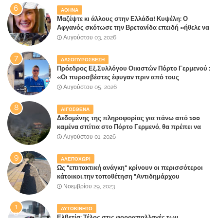
ΑΘΗΝΑ
Μαζέψτε κι άλλους στην Ελλάδα! Κυψέλη: Ο
Αφγανός σκότωσε την Βρετανίδα επειδή «ήθελε να
κάνει τη σύντροφό του χριστιανή»
Αυγούστου 03, 2026
ΔΑΣΟΠΥΡΟΣΒΕΣΗ
Πρόεδρος Εξ.Συλλόγου Οικιστών Πόρτο Γερμενού :
«Οι πυροσβέστες έφυγαν πριν από τους
κατοίκους»
Αυγούστου 05, 2026
ΑΙΓΟΣΘΕΝΑ
Δεδομένης της πληροφορίας για πάνω από 100
καμένα σπίτια στο Πόρτο Γερμενό, θα πρέπει να
αναζητηθούν ευθύνες για την ολοσχερή
Αυγούστου 01, 2026
καταστροφή του τελευταίου πνεύμονα, του
επίγειου παραδείσου της Αττικής
ΑΛΕΠΟΧΩΡΙ
Ως "επιτακτική ανάγκη" κρίνουν οι περισσότεροι
κάτοικοι,την τοποθέτηση "Αντιδημάρχου
Παραλιακής Ζώνης" στο Δήμο Μάνδρας-Ειδυλλίας!
Νοεμβρίου 29, 2023
ΑΥΤΟΚΙΝΗΤΟ
Ελβετία: Τέλος στις φοροαπαλλαγές των