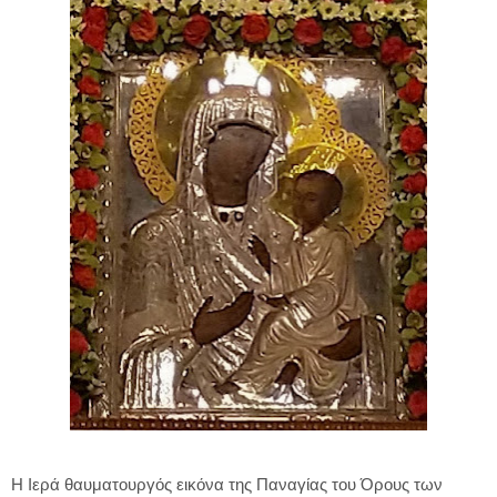
Η Ιερά θαυματουργός εικόνα της Παναγίας του Όρους των