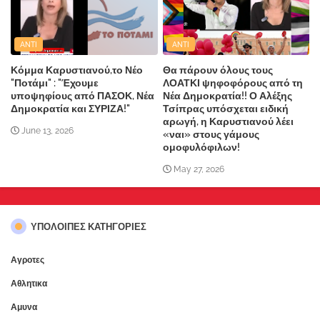
ANTI
ANTI
Κόμμα Καρυστιανού,το Νέο
Θα πάρουν όλους τους
"Ποτάμι" : "Έχουμε
ΛΟΑΤΚΙ ψηφοφόρους από τη
υποψηφίους από ΠΑΣΟΚ, Νέα
Νέα Δημοκρατία!! Ο Αλέξης
Δημοκρατία και ΣΥΡΙΖΑ!"
Τσίπρας υπόσχεται ειδική
αρωγή, η Καρυστιανού λέει
June 13, 2026
«ναι» στους γάμους
ομοφυλόφιλων!
May 27, 2026
ΥΠΌΛΟΙΠΕΣ ΚΑΤΗΓΟΡΊΕΣ
Αγροτες
Αθλητικα
Αμυνα