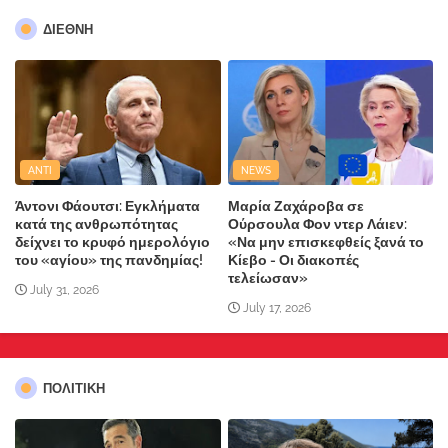
ΔΙΕΘΝΗ
ANTI
NEWS
Άντονι Φάουτσι: Εγκλήματα
Μαρία Ζαχάροβα σε
κατά της ανθρωπότητας
Ούρσουλα Φον ντερ Λάιεν:
δείχνει το κρυφό ημερολόγιο
«Να μην επισκεφθείς ξανά το
του «αγίου» της πανδημίας!
Κίεβο - Οι διακοπές
τελείωσαν»
July 31, 2026
July 17, 2026
ΠΟΛΙΤΙΚΗ