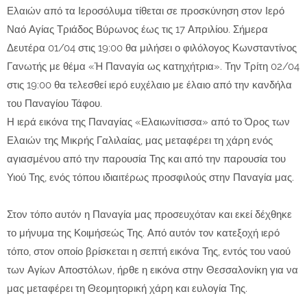
Ελαιών από τα Ιεροσόλυμα τίθεται σε προσκύνηση στον Ιερό
Ναό Αγίας Τριάδος Βύρωνος έως τις 17 Απριλίου. Σήμερα
Δευτέρα 01/04 στις 19:00 θα μιλήσει ο φιλόλογος Κωνσταντίνος
Γανωτής με θέμα «Ἡ Παναγία ως κατηχήτρια». Την Τρίτη 02/04
στις 19:00 θα τελεσθεί ιερό ευχέλαιο με έλαιο από την κανδήλα
του Παναγίου Τάφου.
Η ιερά εικόνα της Παναγίας «Ελαιωνίτισσα» από το Όρος των
Ελαιών της Μικρής Γαλιλαίας, μας μεταφέρει τη χάρη ενός
αγιασμένου από την παρουσία Της και από την παρουσία του
Υιού Της, ενός τόπου ιδιαιτέρως προσφιλούς στην Παναγία μας.
Στον τόπο αυτόν η Παναγία μας προσευχόταν και εκεί δέχθηκε
το μήνυμα της Κοιμήσεώς Της. Από αυτόν τον κατεξοχή ιερό
τόπο, στον οποίο βρίσκεται η σεπτή εικόνα Της, εντός του ναού
των Αγίων Αποστόλων, ήρθε η εικόνα στην Θεσσαλονίκη για να
μας μεταφέρει τη Θεομητορική χάρη και ευλογία Της.