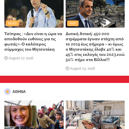
NEWS
ANTI
Τσίπρας : «Δεν είναι η ώρα να
Δυτική Αττική: 450.000
αποδοθούν ευθύνες για τις
στρέμματα έγιναν στάχτη από
φωτιές»-Ο καλύτερος
το 2019 έως σήμερα – κι όμως
σύμμαχος του Μητσοτάκη
ο Μητσοτάκης έλαβε 40% και
45% στις εκλογές του 2023,ενώ
August 07, 2026
50% πήρε στα Βίλλια!!!
August 03, 2026
ΑΘΗΝΑ