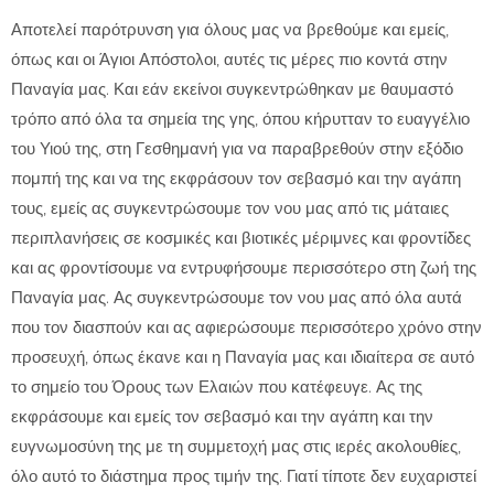
Αποτελεί παρότρυνση για όλους μας να βρεθούμε και εμείς,
όπως και οι Άγιοι Απόστολοι, αυτές τις μέρες πιο κοντά στην
Παναγία μας. Και εάν εκείνοι συγκεντρώθηκαν με θαυμαστό
τρόπο από όλα τα σημεία της γης, όπου κήρυτταν το ευαγγέλιο
του Υιού της, στη Γεσθημανή για να παραβρεθούν στην εξόδιο
πομπή της και να της εκφράσουν τον σεβασμό και την αγάπη
τους, εμείς ας συγκεντρώσουμε τον νου μας από τις μάταιες
περιπλανήσεις σε κοσμικές και βιοτικές μέριμνες και φροντίδες
και ας φροντίσουμε να εντρυφήσουμε περισσότερο στη ζωή της
Παναγία μας. Ας συγκεντρώσουμε τον νου μας από όλα αυτά
που τον διασπούν και ας αφιερώσουμε περισσότερο χρόνο στην
προσευχή, όπως έκανε και η Παναγία μας και ιδιαίτερα σε αυτό
το σημείο του Όρους των Ελαιών που κατέφευγε. Ας της
εκφράσουμε και εμείς τον σεβασμό και την αγάπη και την
ευγνωμοσύνη της με τη συμμετοχή μας στις ιερές ακολουθίες,
όλο αυτό το διάστημα προς τιμήν της. Γιατί τίποτε δεν ευχαριστεί