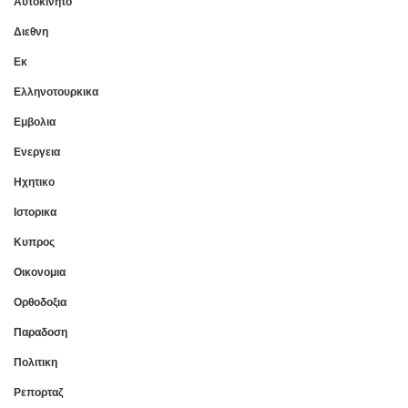
Αυτοκινητο
Διεθνη
Εκ
Ελληνοτουρκικα
Εμβολια
Ενεργεια
Ηχητικο
Ιστορικα
Κυπρος
Οικονομια
Ορθοδοξια
Παραδοση
Πολιτικη
Ρεπορταζ