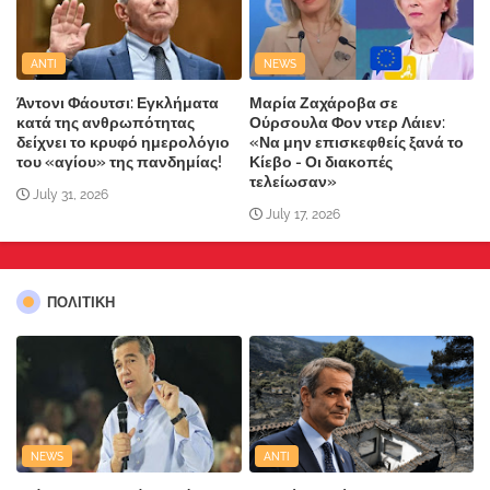
ANTI
NEWS
Άντονι Φάουτσι: Εγκλήματα
Μαρία Ζαχάροβα σε
κατά της ανθρωπότητας
Ούρσουλα Φον ντερ Λάιεν:
δείχνει το κρυφό ημερολόγιο
«Να μην επισκεφθείς ξανά το
του «αγίου» της πανδημίας!
Κίεβο - Οι διακοπές
τελείωσαν»
July 31, 2026
July 17, 2026
ΠΟΛΙΤΙΚΗ
NEWS
ANTI