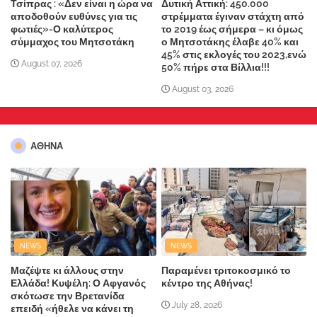
Τσίπρας : «Δεν είναι η ώρα να
Δυτική Αττική: 450.000
αποδοθούν ευθύνες για τις
στρέμματα έγιναν στάχτη από
φωτιές»-Ο καλύτερος
το 2019 έως σήμερα – κι όμως
σύμμαχος του Μητσοτάκη
ο Μητσοτάκης έλαβε 40% και
45% στις εκλογές του 2023,ενώ
August 07, 2026
50% πήρε στα Βίλλια!!!
August 03, 2026
ΑΘΗΝΑ
NEWS
NEWS
Μαζέψτε κι άλλους στην
Παραμένει τριτοκοσμικό το
Ελλάδα! Κυψέλη: Ο Αφγανός
κέντρο της Αθήνας!
σκότωσε την Βρετανίδα
July 28, 2026
επειδή «ήθελε να κάνει τη