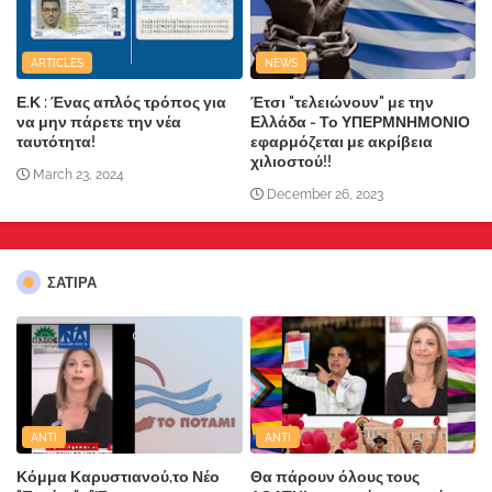
ARTICLES
NEWS
Ε.Κ : Ένας απλός τρόπος για
Έτσι "τελειώνουν" με την
να μην πάρετε την νέα
Ελλάδα - Το ΥΠΕΡΜΝΗΜΟΝΙΟ
ταυτότητα!
εφαρμόζεται με ακρίβεια
χιλιοστού!!
March 23, 2024
December 26, 2023
ΣΑΤΙΡΑ
ANTI
ANTI
Κόμμα Καρυστιανού,το Νέο
Θα πάρουν όλους τους