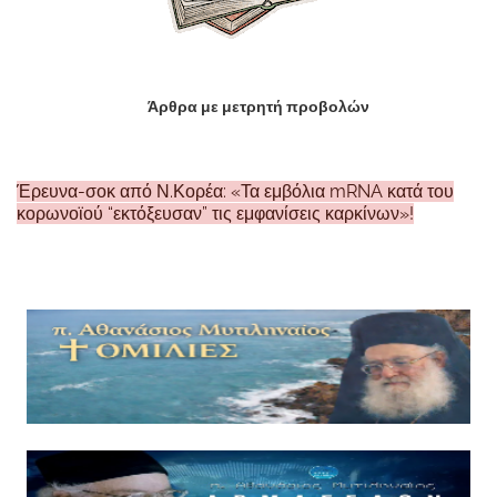
Άρθρα με μετρητή προβολών
Έρευνα-σοκ από Ν.Κορέα: «Τα εμβόλια mRNA κατά του
κορωνοϊού “εκτόξευσαν” τις εμφανίσεις καρκίνων»!