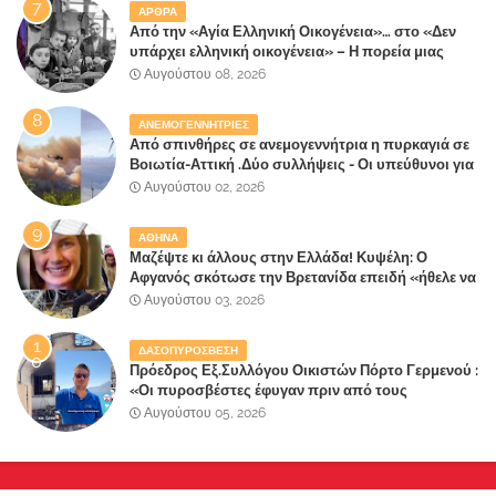
ΑΡΘΡΑ
Από την «Αγία Ελληνική Οικογένεια»… στο «Δεν
υπάρχει ελληνική οικογένεια» – Η πορεία μιας
κοινωνίας που κινδυνεύει να ξεχάσει ποια είναι
Αυγούστου 08, 2026
ΑΝΕΜΟΓΕΝΝΗΤΡΙΕΣ
Από σπινθήρες σε ανεμογεννήτρια η πυρκαγιά σε
Βοιωτία-Αττική .Δύο συλλήψεις - Οι υπεύθυνοι για
την λάθος διαχείριση της κατάσβεσης θα
Αυγούστου 02, 2026
"πληρώσουν";
ΑΘΗΝΑ
Μαζέψτε κι άλλους στην Ελλάδα! Κυψέλη: Ο
Αφγανός σκότωσε την Βρετανίδα επειδή «ήθελε να
κάνει τη σύντροφό του χριστιανή»
Αυγούστου 03, 2026
ΔΑΣΟΠΥΡΟΣΒΕΣΗ
Πρόεδρος Εξ.Συλλόγου Οικιστών Πόρτο Γερμενού :
«Οι πυροσβέστες έφυγαν πριν από τους
κατοίκους»
Αυγούστου 05, 2026