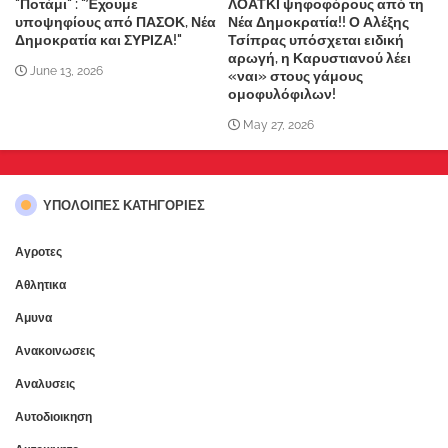
"Ποτάμι" : "Έχουμε
ΛΟΑΤΚΙ ψηφοφόρους από τη
υποψηφίους από ΠΑΣΟΚ, Νέα
Νέα Δημοκρατία!! Ο Αλέξης
Δημοκρατία και ΣΥΡΙΖΑ!"
Τσίπρας υπόσχεται ειδική
αρωγή, η Καρυστιανού λέει
June 13, 2026
«ναι» στους γάμους
ομοφυλόφιλων!
May 27, 2026
ΥΠΌΛΟΙΠΕΣ ΚΑΤΗΓΟΡΊΕΣ
Αγροτες
Αθλητικα
Αμυνα
Ανακοινωσεις
Αναλυσεις
Αυτοδιοικηση