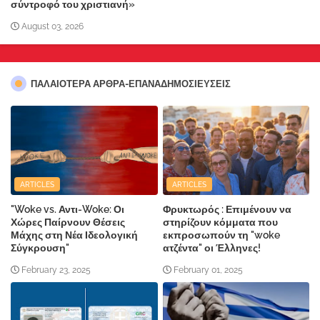
σύντροφό του χριστιανή»
August 03, 2026
ΠΑΛΑΙΟΤΕΡΑ ΑΡΘΡΑ-ΕΠΑΝΑΔΗΜΟΣΙΕΥΣΕΙΣ
ARTICLES
ARTICLES
"Woke vs. Αντι-Woke: Οι
Φρυκτωρός : Επιμένουν να
Χώρες Παίρνουν Θέσεις
στηρίζουν κόμματα που
Μάχης στη Νέα Ιδεολογική
εκπροσωπούν τη "woke
Σύγκρουση"
ατζέντα" οι Έλληνες!
February 23, 2025
February 01, 2025