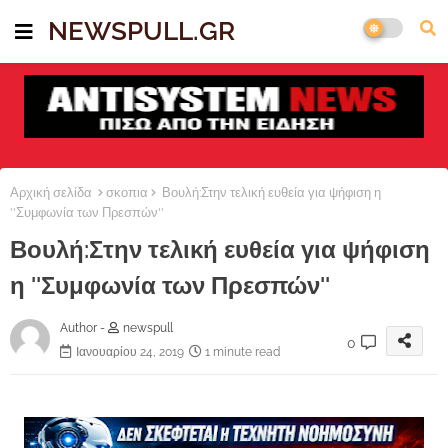
NEWSPULL.GR
Αρχική σελίδα
σκοπια
Βουλή:Στην τελική ευθεία για ψήφιση η
''Συμφωνία των Πρεσπών''
Βουλή:Στην τελική ευθεία για ψήφιση
η ''Συμφωνία των Πρεσπών''
Author -
newspull
0
Ιανουαρίου 24, 2019
1 minute read