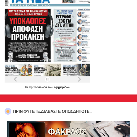
Τα
πρωτοσέλιδα
των
εφημερίδων
ΠΡΊΝ ΦΎΓΕΤΕ,ΔΙΑΒΆΣΤΕ ΟΠΩΣΔΉΠΟΤΕ...