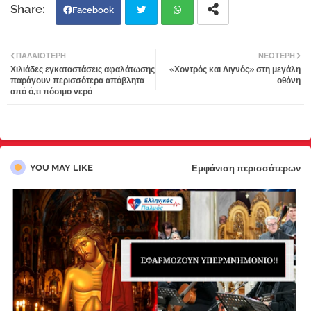
Facebook
Twi
Wh
ΠΑΛΑΙΌΤΕΡΗ
ΝΕΌΤΕΡΗ
Χιλιάδες εγκαταστάσεις αφαλάτωσης
«Χοντρός και Λιγνός» στη μεγάλη
tter
atsa
παράγουν περισσότερα απόβλητα
οθόνη
από ό,τι πόσιμο νερό
pp
YOU MAY LIKE
Εμφάνιση περισσότερων