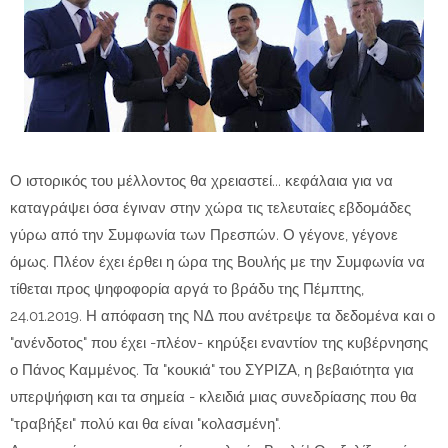
Ο ιστορικός του μέλλοντος θα χρειαστεί... κεφάλαια για να
καταγράψει όσα έγιναν στην χώρα τις τελευταίες εβδομάδες
γύρω από την Συμφωνία των Πρεσπών. Ο γέγονε, γέγονε
όμως. Πλέον έχει έρθει η ώρα της Βουλής με την Συμφωνία να
τίθεται προς ψηφοφορία αργά το βράδυ της Πέμπτης,
24.01.2019. Η απόφαση της ΝΔ που ανέτρεψε τα δεδομένα και ο
"ανένδοτος" που έχει -πλέον- κηρύξει εναντίον της κυβέρνησης
ο Πάνος Καμμένος. Τα "κουκιά" του ΣΥΡΙΖΑ, η βεβαιότητα για
υπερψήφιση και τα σημεία - κλειδιά μιας συνεδρίασης που θα
"τραβήξει" πολύ και θα είναι "κολασμένη".