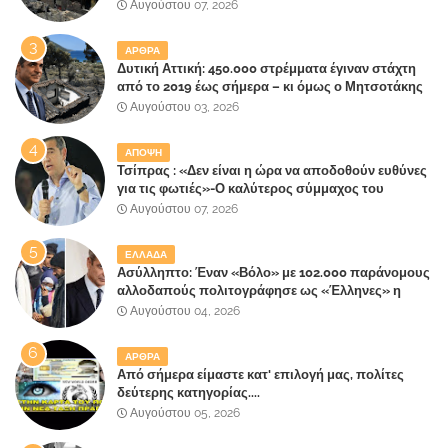
ετοιμάζουν οι κάτοικοι!
Αυγούστου 07, 2026
ΑΡΘΡΑ
Δυτική Αττική: 450.000 στρέμματα έγιναν στάχτη
από το 2019 έως σήμερα – κι όμως ο Μητσοτάκης
έλαβε 40% και 45% στις εκλογές του 2023,ενώ 50%
Αυγούστου 03, 2026
πήρε στα Βίλλια!!!
ΑΠΟΨΗ
Τσίπρας : «Δεν είναι η ώρα να αποδοθούν ευθύνες
για τις φωτιές»-Ο καλύτερος σύμμαχος του
Μητσοτάκη
Αυγούστου 07, 2026
ΕΛΛΑΔΑ
Ασύλληπτο: Έναν «Βόλο» με 102.000 παράνομους
αλλοδαπούς πολιτογράφησε ως «Έλληνες» η
κυβέρνηση!
Αυγούστου 04, 2026
ΑΡΘΡΑ
Από σήμερα είμαστε κατ' επιλογή μας, πολίτες
δεύτερης κατηγορίας....
Αυγούστου 05, 2026