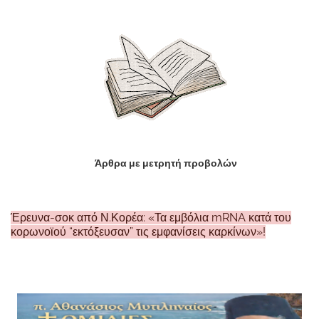
Άρθρα με μετρητή προβολών
Έρευνα-σοκ από Ν.Κορέα: «Τα εμβόλια mRNA κατά του
κορωνοϊού “εκτόξευσαν” τις εμφανίσεις καρκίνων»!