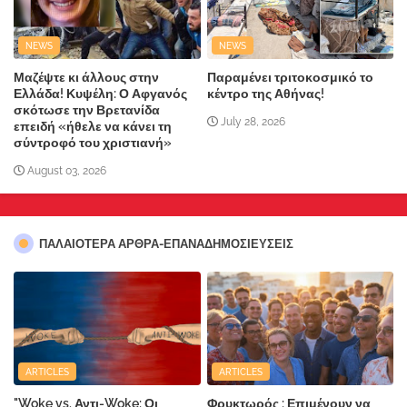
NEWS
NEWS
Μαζέψτε κι άλλους στην
Παραμένει τριτοκοσμικό το
Ελλάδα! Κυψέλη: Ο Αφγανός
κέντρο της Αθήνας!
σκότωσε την Βρετανίδα
July 28, 2026
επειδή «ήθελε να κάνει τη
σύντροφό του χριστιανή»
August 03, 2026
ΠΑΛΑΙΟΤΕΡΑ ΑΡΘΡΑ-ΕΠΑΝΑΔΗΜΟΣΙΕΥΣΕΙΣ
ARTICLES
ARTICLES
"Woke vs. Αντι-Woke: Οι
Φρυκτωρός : Επιμένουν να