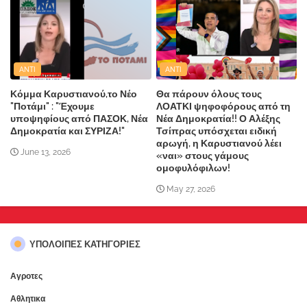
ANTI
ANTI
Κόμμα Καρυστιανού,το Νέο
Θα πάρουν όλους τους
"Ποτάμι" : "Έχουμε
ΛΟΑΤΚΙ ψηφοφόρους από τη
υποψηφίους από ΠΑΣΟΚ, Νέα
Νέα Δημοκρατία!! Ο Αλέξης
Δημοκρατία και ΣΥΡΙΖΑ!"
Τσίπρας υπόσχεται ειδική
αρωγή, η Καρυστιανού λέει
June 13, 2026
«ναι» στους γάμους
ομοφυλόφιλων!
May 27, 2026
ΥΠΌΛΟΙΠΕΣ ΚΑΤΗΓΟΡΊΕΣ
Αγροτες
Αθλητικα