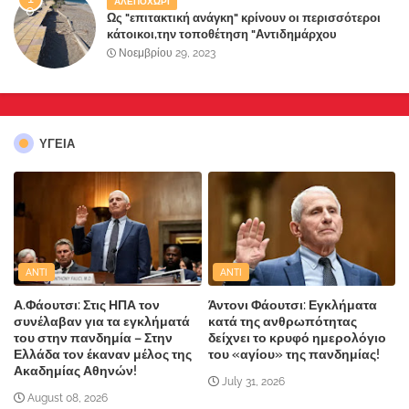
ΑΛΕΠΟΧΩΡΙ
Ως "επιτακτική ανάγκη" κρίνουν οι περισσότεροι
κάτοικοι,την τοποθέτηση "Αντιδημάρχου
Παραλιακής Ζώνης" στο Δήμο Μάνδρας-Ειδυλλίας!
Νοεμβρίου 29, 2023
ΥΓΕΙΑ
ANTI
ANTI
Α.Φάουτσι: Στις ΗΠΑ τον
Άντονι Φάουτσι: Εγκλήματα
συνέλαβαν για τα εγκλήματά
κατά της ανθρωπότητας
του στην πανδημία – Στην
δείχνει το κρυφό ημερολόγιο
Ελλάδα τον έκαναν μέλος της
του «αγίου» της πανδημίας!
Ακαδημίας Αθηνών!
July 31, 2026
August 08, 2026