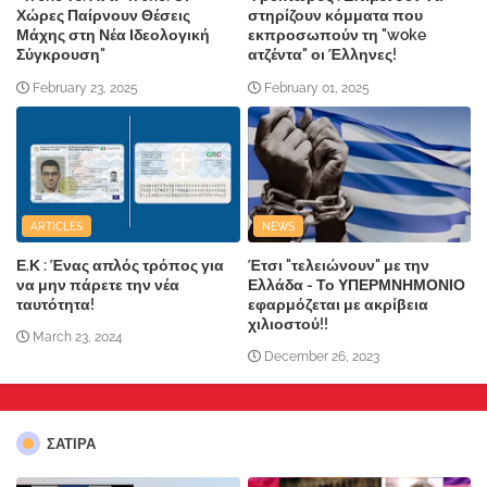
Χώρες Παίρνουν Θέσεις
στηρίζουν κόμματα που
Μάχης στη Νέα Ιδεολογική
εκπροσωπούν τη "woke
Σύγκρουση"
ατζέντα" οι Έλληνες!
February 23, 2025
February 01, 2025
ARTICLES
NEWS
Ε.Κ : Ένας απλός τρόπος για
Έτσι "τελειώνουν" με την
να μην πάρετε την νέα
Ελλάδα - Το ΥΠΕΡΜΝΗΜΟΝΙΟ
ταυτότητα!
εφαρμόζεται με ακρίβεια
χιλιοστού!!
March 23, 2024
December 26, 2023
ΣΑΤΙΡΑ