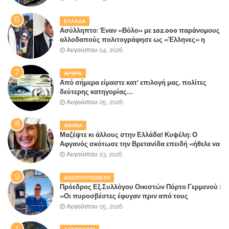
πήρε στα Βίλλια!!!
ΕΛΛΑΔΑ
Ασύλληπτο: Έναν «Βόλο» με 102.000 παράνομους
αλλοδαπούς πολιτογράφησε ως «Έλληνες» η
κυβέρνηση!
Αυγούστου 04, 2026
ΑΡΘΡΑ
Από σήμερα είμαστε κατ' επιλογή μας, πολίτες
δεύτερης κατηγορίας....
Αυγούστου 05, 2026
ΑΘΗΝΑ
Μαζέψτε κι άλλους στην Ελλάδα! Κυψέλη: Ο
Αφγανός σκότωσε την Βρετανίδα επειδή «ήθελε να
κάνει τη σύντροφό του χριστιανή»
Αυγούστου 03, 2026
ΔΑΣΟΠΥΡΟΣΒΕΣΗ
Πρόεδρος Εξ.Συλλόγου Οικιστών Πόρτο Γερμενού :
«Οι πυροσβέστες έφυγαν πριν από τους
κατοίκους»
Αυγούστου 05, 2026