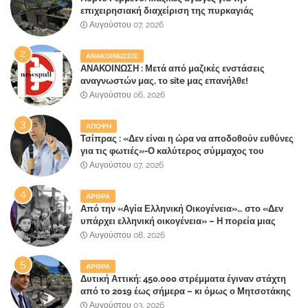
επιχειρησιακή διαχείριση της πυρκαγιάς
ετοιμάζουν οι κάτοικοι!
Αυγούστου 07, 2026
ΑΝΑΚΟΙΝΩΣΕΙΣ
ΑΝΑΚΟΙΝΩΣΗ : Μετά από μαζικές ενστάσεις
αναγνωστών μας, το site μας επανήλθε!
Αυγούστου 06, 2026
ΑΠΟΨΗ
Τσίπρας : «Δεν είναι η ώρα να αποδοθούν ευθύνες
για τις φωτιές»-Ο καλύτερος σύμμαχος του
Μητσοτάκη
Αυγούστου 07, 2026
ΑΡΘΡΑ
Από την «Αγία Ελληνική Οικογένεια»… στο «Δεν
υπάρχει ελληνική οικογένεια» – Η πορεία μιας
κοινωνίας που κινδυνεύει να ξεχάσει ποια είναι
Αυγούστου 08, 2026
ΑΡΘΡΑ
Δυτική Αττική: 450.000 στρέμματα έγιναν στάχτη
από το 2019 έως σήμερα – κι όμως ο Μητσοτάκης
έλαβε 40% και 45% στις εκλογές του 2023,ενώ 50%
Αυγούστου 03, 2026