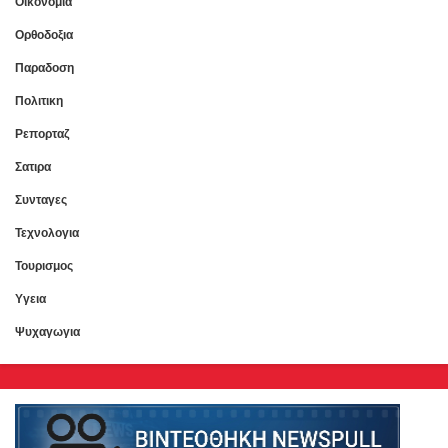
Οικονομια
Ορθοδοξια
Παραδοση
Πολιτικη
Ρεπορταζ
Σατιρα
Συνταγες
Τεχνολογια
Τουρισμος
Υγεια
Ψυχαγωγια