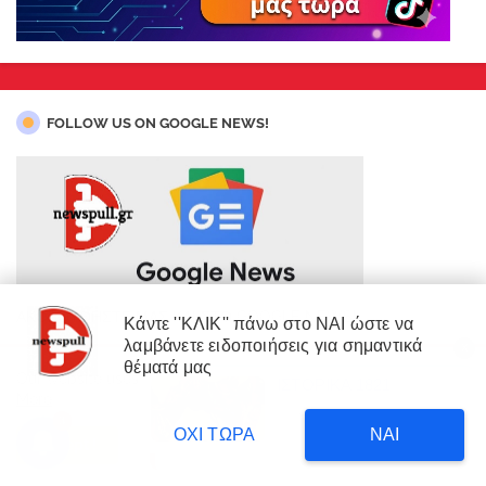
FOLLOW US ON GOOGLE NEWS!
ΑΚΟΛΟYΘΗΣΤΕ ΜΑΣ ΚΑΙ ΣΤΟ GOOGLE NEWS!
Κάντε ''ΚΛΙΚ'' πάνω στο ΝΑΙ ώστε να
λαμβάνετε ειδοποιήσεις για σημαντικά
X
×
θέματά μας
Our website uses cookies to enhance your experience.
Learn
ΙΣΤΟΡΙΚΑ 1821
ΔΙΑΒΑΣΤΕ
More
Δυτική Αττική: 450.000
3
στρέμματα έγιναν στάχτη επι
11 hours ago
ΟΧΙ ΤΩΡΑ
ΝΑΙ
κυβέρνησης Μητσοτάκη!
Accept !