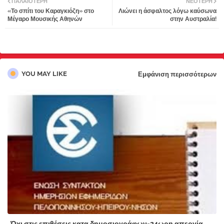
ΠΑΛΑΙΌΤΕΡΗ
ΝΕΌΤΕΡΗ
«Το σπίτι του Καραγκιόζη» στο
Λιώνει η άσφαλτος λόγω καύσωνα
tter
atsa
Μέγαρο Μουσικής Αθηνών
στην Αυστραλία!
pp
YOU MAY LIKE
Εμφάνιση περισσότερων
Όχι στις επιθέσεις κατα δημοσιογράφων-24ωρη απεργία