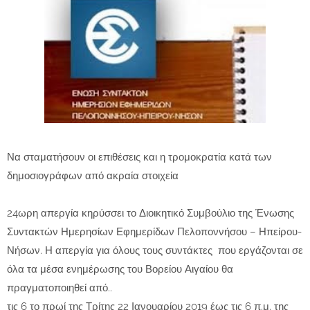
Να σταματήσουν οι επιθέσεις και η τρομοκρατία κατά των
δημοσιογράφων από ακραία στοιχεία
24ωρη απεργία κηρύσσει το Διοικητικό Συμβούλιο της Ένωσης
Συντακτών Ημερησίων Εφημερίδων Πελοποννήσου – Ηπείρου-
Νήσων. Η απεργία για όλους τους συντάκτες που εργάζονται σε
όλα τα μέσα ενημέρωσης του Βορείου Αιγαίου θα
πραγματοποιηθεί από..
τις 6 το πρωί της Τρίτης 22 Ιανουαρίου 2019 έως τις 6 π.μ. της