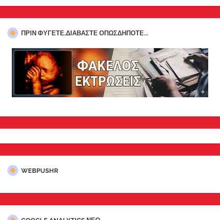
ΠΡΊΝ ΦΎΓΕΤΕ,ΔΙΑΒΆΣΤΕ ΟΠΩΣΔΉΠΟΤΕ...
WEBPUSHR