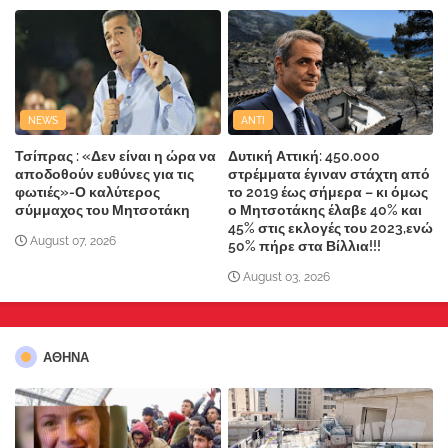
NEWS
ANTI
Τσίπρας : «Δεν είναι η ώρα να
Δυτική Αττική: 450.000
αποδοθούν ευθύνες για τις
στρέμματα έγιναν στάχτη από
φωτιές»-Ο καλύτερος
το 2019 έως σήμερα – κι όμως
σύμμαχος του Μητσοτάκη
ο Μητσοτάκης έλαβε 40% και
45% στις εκλογές του 2023,ενώ
August 07, 2026
50% πήρε στα Βίλλια!!!
August 03, 2026
ΑΘΗΝΑ