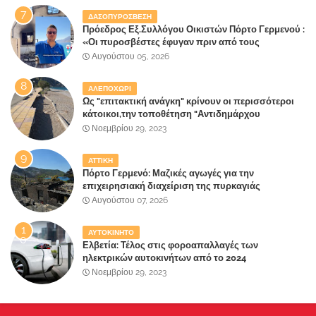
ΔΑΣΟΠΥΡΟΣΒΕΣΗ
Πρόεδρος Εξ.Συλλόγου Οικιστών Πόρτο Γερμενού :
«Οι πυροσβέστες έφυγαν πριν από τους
κατοίκους»
Αυγούστου 05, 2026
ΑΛΕΠΟΧΩΡΙ
Ως "επιτακτική ανάγκη" κρίνουν οι περισσότεροι
κάτοικοι,την τοποθέτηση "Αντιδημάρχου
Παραλιακής Ζώνης" στο Δήμο Μάνδρας-Ειδυλλίας!
Νοεμβρίου 29, 2023
ΑΤΤΙΚΗ
Πόρτο Γερμενό: Μαζικές αγωγές για την
επιχειρησιακή διαχείριση της πυρκαγιάς
ετοιμάζουν οι κάτοικοι!
Αυγούστου 07, 2026
ΑΥΤΟΚΙΝΗΤΟ
Ελβετία: Τέλος στις φοροαπαλλαγές των
ηλεκτρικών αυτοκινήτων από το 2024
Νοεμβρίου 29, 2023