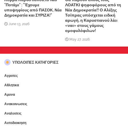
"Ποτάμι" : "Έχουμε
ΛΟΑΤΚΙ ψηφοφόρους από τη
υποψηφίους από ΠΑΣΟΚ, Νέα
Νέα Δημοκρατία!! Ο Αλέξης
Δημοκρατία και ΣΥΡΙΖΑ!"
Τσίπρας υπόσχεται ειδική
αρωγή, η Καρυστιανού λέει
June 13, 2026
«ναι» στους γάμους
ομοφυλόφιλων!
May 27, 2026
ΥΠΌΛΟΙΠΕΣ ΚΑΤΗΓΟΡΊΕΣ
Αγροτες
Αθλητικα
Αμυνα
Ανακοινωσεις
Αναλυσεις
Αυτοδιοικηση