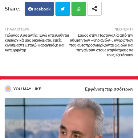
Facebook
Twi
Wh
ΠΑΛΑΙΌΤΕΡΗ
ΝΕΌΤΕΡΗ
Γιώργος Αϋφαντής: Ενώ απειλούνται
Σάλος στην Πορτογαλία από την
tter
atsa
κυριαρχικά μας δικαιώματα, εμείς
αύξηση των «θηριανών», ανθρώπων
κινούμαστε μεταξύ Καραγκιόζη και
που αυτοπροσδιορίζονται ως ζώα και
Χατζηαβάτη!
πηγαίνουν στους κτηνίατρους να
pp
τους εξετάσουν
YOU MAY LIKE
Εμφάνιση περισσότερων