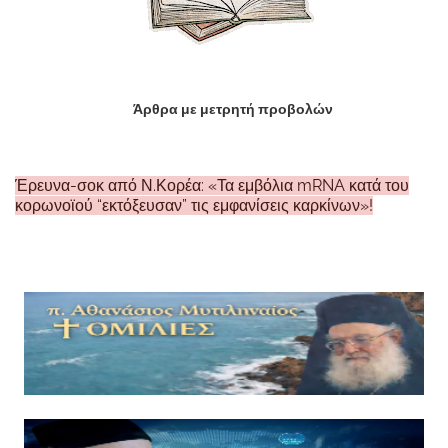
Άρθρα με μετρητή προβολών
Έρευνα-σοκ από Ν.Κορέα: «Τα εμβόλια mRNA κατά του
κορωνοϊού “εκτόξευσαν” τις εμφανίσεις καρκίνων»!