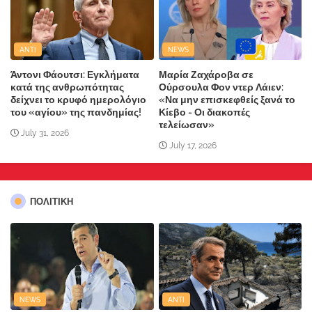
ANTI
NEWS
Άντονι Φάουτσι: Εγκλήματα
Μαρία Ζαχάροβα σε
κατά της ανθρωπότητας
Ούρσουλα Φον ντερ Λάιεν:
δείχνει το κρυφό ημερολόγιο
«Να μην επισκεφθείς ξανά το
του «αγίου» της πανδημίας!
Κίεβο - Οι διακοπές
τελείωσαν»
July 31, 2026
July 17, 2026
ΠΟΛΙΤΙΚΗ
NEWS
ANTI