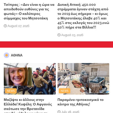
Τσίπρας : «Δεν είναι η ώρα να
Δυτική Αττική: 450.000
αποδοθούν ευθύνες για τις
στρέμματα έγιναν στάχτη από
φωτιές»-Ο καλύτερος
το 2019 έως σήμερα – κι όμως
σύμμαχος του Μητσοτάκη
ο Μητσοτάκης έλαβε 40% και
45% στις εκλογές του 2023,ενώ
August 07, 2026
50% πήρε στα Βίλλια!!!
August 03, 2026
ΑΘΗΝΑ
NEWS
NEWS
Μαζέψτε κι άλλους στην
Παραμένει τριτοκοσμικό το
Ελλάδα! Κυψέλη: Ο Αφγανός
κέντρο της Αθήνας!
σκότωσε την Βρετανίδα
July 28, 2026