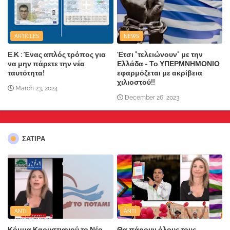
ARTICLES
NEWS
Ε.Κ : Ένας απλός τρόπος για
Έτσι "τελειώνουν" με την
να μην πάρετε την νέα
Ελλάδα - Το ΥΠΕΡΜΝΗΜΟΝΙΟ
ταυτότητα!
εφαρμόζεται με ακρίβεια
χιλιοστού!!
March 23, 2024
December 26, 2023
ΣΑΤΙΡΑ
ANTI
ANTI
Κόμμα Καρυστιανού,το Νέο
Θα πάρουν όλους τους