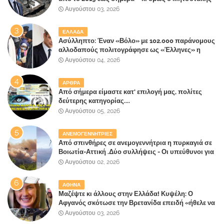
έλαβε 40% και 45% στις εκλογές του 2023,ενώ 50%
Αυγούστου 03, 2026
πήρε στα Βίλλια!!!
ΕΛΛΑΔΑ
Ασύλληπτο: Έναν «Βόλο» με 102.000 παράνομους
αλλοδαπούς πολιτογράφησε ως «Έλληνες» η
κυβέρνηση!
Αυγούστου 04, 2026
ΑΡΘΡΑ
Από σήμερα είμαστε κατ' επιλογή μας, πολίτες
δεύτερης κατηγορίας....
Αυγούστου 05, 2026
ΑΝΕΜΟΓΕΝΝΗΤΡΙΕΣ
Από σπινθήρες σε ανεμογεννήτρια η πυρκαγιά σε
Βοιωτία-Αττική .Δύο συλλήψεις - Οι υπεύθυνοι για
την λάθος διαχείριση της κατάσβεσης θα
Αυγούστου 02, 2026
"πληρώσουν";
ΑΘΗΝΑ
Μαζέψτε κι άλλους στην Ελλάδα! Κυψέλη: Ο
Αφγανός σκότωσε την Βρετανίδα επειδή «ήθελε να
κάνει τη σύντροφό του χριστιανή»
Αυγούστου 03, 2026