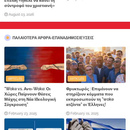
επειδή «ήθελε να κάνει τη
σύντροφό του χριστιανή»
August 03, 2026
ΠΑΛΑΙΟΤΕΡΑ ΑΡΘΡΑ-ΕΠΑΝΑΔΗΜΟΣΙΕΥΣΕΙΣ
ARTICLES
ARTICLES
"Woke vs. Αντι-Woke: Οι
Φρυκτωρός : Επιμένουν να
Χώρες Παίρνουν Θέσεις
στηρίζουν κόμματα που
Μάχης στη Νέα Ιδεολογική
εκπροσωπούν τη "woke
Σύγκρουση"
ατζέντα" οι Έλληνες!
February 23, 2025
February 01, 2025