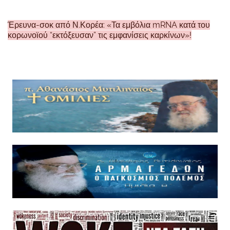
Έρευνα-σοκ από Ν.Κορέα: «Τα εμβόλια mRNA κατά του
κορωνοϊού “εκτόξευσαν” τις εμφανίσεις καρκίνων»!