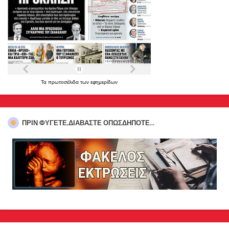
Τα
πρωτοσέλιδα
των
εφημερίδων
ΠΡΊΝ ΦΎΓΕΤΕ,ΔΙΑΒΆΣΤΕ ΟΠΩΣΔΉΠΟΤΕ...