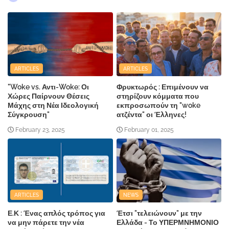
ARTICLES
ARTICLES
"Woke vs. Αντι-Woke: Οι
Φρυκτωρός : Επιμένουν να
Χώρες Παίρνουν Θέσεις
στηρίζουν κόμματα που
Μάχης στη Νέα Ιδεολογική
εκπροσωπούν τη "woke
Σύγκρουση"
ατζέντα" οι Έλληνες!
February 23, 2025
February 01, 2025
ARTICLES
NEWS
Ε.Κ : Ένας απλός τρόπος για
Έτσι "τελειώνουν" με την
να μην πάρετε την νέα
Ελλάδα - Το ΥΠΕΡΜΝΗΜΟΝΙΟ