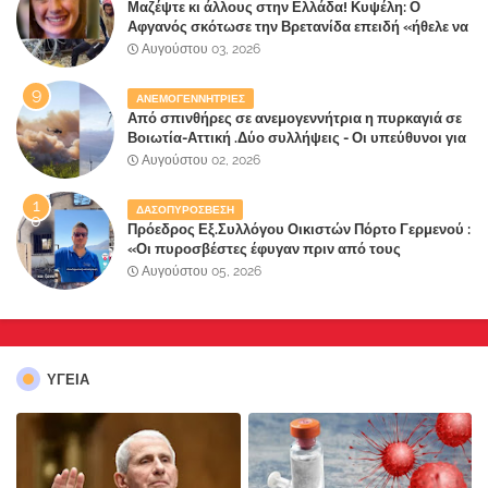
Μαζέψτε κι άλλους στην Ελλάδα! Κυψέλη: Ο
Αφγανός σκότωσε την Βρετανίδα επειδή «ήθελε να
κάνει τη σύντροφό του χριστιανή»
Αυγούστου 03, 2026
ΑΝΕΜΟΓΕΝΝΗΤΡΙΕΣ
Από σπινθήρες σε ανεμογεννήτρια η πυρκαγιά σε
Βοιωτία-Αττική .Δύο συλλήψεις - Οι υπεύθυνοι για
την λάθος διαχείριση της κατάσβεσης θα
Αυγούστου 02, 2026
"πληρώσουν";
ΔΑΣΟΠΥΡΟΣΒΕΣΗ
Πρόεδρος Εξ.Συλλόγου Οικιστών Πόρτο Γερμενού :
«Οι πυροσβέστες έφυγαν πριν από τους
κατοίκους»
Αυγούστου 05, 2026
ΥΓΕΙΑ