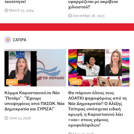
ταυτότητα!
εφαρμόζεται με ακρίβεια
χιλιοστού!!
March 23, 2024
December 26, 2023
ΣΑΤΙΡΑ
ANTI
ANTI
Κόμμα Καρυστιανού,το Νέο
Θα πάρουν όλους τους
"Ποτάμι" : "Έχουμε
ΛΟΑΤΚΙ ψηφοφόρους από τη
υποψηφίους από ΠΑΣΟΚ, Νέα
Νέα Δημοκρατία!! Ο Αλέξης
Δημοκρατία και ΣΥΡΙΖΑ!"
Τσίπρας υπόσχεται ειδική
αρωγή, η Καρυστιανού λέει
June 13, 2026
«ναι» στους γάμους
ομοφυλόφιλων!