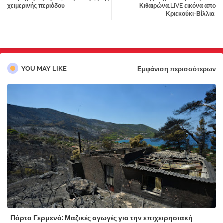
tter
atsa
χειμερινής περιόδου
Κιθαιρώνα.LIVE εικόνα απο
Κριεκούκι-Βίλλια.
pp
YOU MAY LIKE
Εμφάνιση περισσότερων
Πόρτο Γερμενό: Μαζικές αγωγές για την επιχειρησιακή