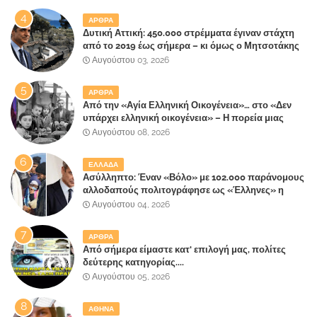
ΑΡΘΡΑ
Δυτική Αττική: 450.000 στρέμματα έγιναν στάχτη
από το 2019 έως σήμερα – κι όμως ο Μητσοτάκης
έλαβε 40% και 45% στις εκλογές του 2023,ενώ 50%
Αυγούστου 03, 2026
πήρε στα Βίλλια!!!
ΑΡΘΡΑ
Από την «Αγία Ελληνική Οικογένεια»… στο «Δεν
υπάρχει ελληνική οικογένεια» – Η πορεία μιας
κοινωνίας που κινδυνεύει να ξεχάσει ποια είναι
Αυγούστου 08, 2026
ΕΛΛΑΔΑ
Ασύλληπτο: Έναν «Βόλο» με 102.000 παράνομους
αλλοδαπούς πολιτογράφησε ως «Έλληνες» η
κυβέρνηση!
Αυγούστου 04, 2026
ΑΡΘΡΑ
Από σήμερα είμαστε κατ' επιλογή μας, πολίτες
δεύτερης κατηγορίας....
Αυγούστου 05, 2026
ΑΘΗΝΑ