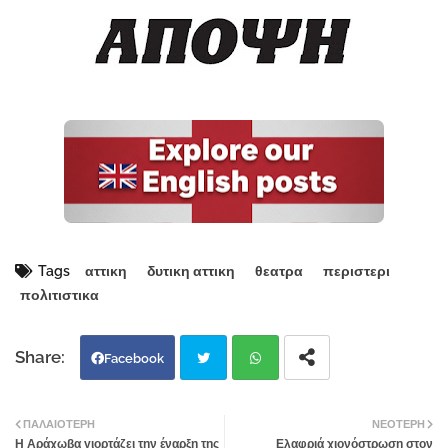
Tags
αττικη
δυτικη αττικη
θεατρα
περιστερι
πολιτιστικα
Facebook
Twi
Wh
ΠΑΛΑΙΌΤΕΡΗ
ΝΕΌΤΕΡΗ
Η Αράχωβα γιορτάζει την έναρξη της
Ελαφριά χιονόστρωση στον