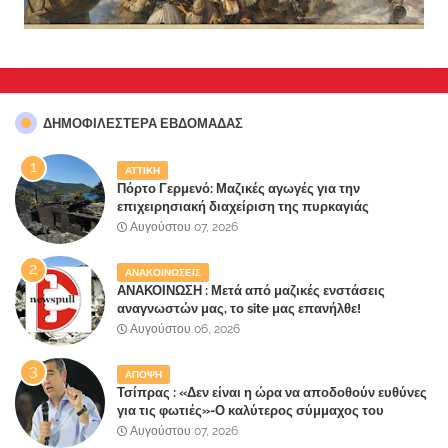
ΔΗΜΟΦΙΛΈΣΤΕΡΑ ΕΒΔΟΜΆΔΑΣ
ΑΤΤΙΚΗ
Πόρτο Γερμενό: Μαζικές αγωγές για την
επιχειρησιακή διαχείριση της πυρκαγιάς
ετοιμάζουν οι κάτοικοι!
Αυγούστου 07, 2026
ΑΝΑΚΟΙΝΩΣΕΙΣ
ΑΝΑΚΟΙΝΩΣΗ : Μετά από μαζικές ενστάσεις
αναγνωστών μας, το site μας επανήλθε!
Αυγούστου 06, 2026
ΑΠΟΨΗ
Τσίπρας : «Δεν είναι η ώρα να αποδοθούν ευθύνες
για τις φωτιές»-Ο καλύτερος σύμμαχος του
Μητσοτάκη
Αυγούστου 07, 2026