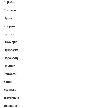
Εμβολια
Ενεργεια
Ηχητικο
Ιστορικα
Κυπρος
Οικονομια
Ορθοδοξια
Παραδοση
Πολιτικη
Ρεπορταζ
Σατιρα
Συνταγες
Τεχνολογια
Τουρισμος