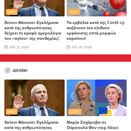
ANTI
ANTI
Άντονι Φάουτσι: Εγκλήματα
Τα εμβόλια κατά της Covid-19
κατά της ανθρωπότητας
αυξάνουν τον κίνδυνο
δείχνει το κρυφό ημερολόγιο
εμφάνισης επτά μορφών
του «αγίου» της πανδημίας!
καρκίνου!
July 31, 2026
July 26, 2026
ΔΙΕΘΝΗ
ANTI
NEWS
Άντονι Φάουτσι: Εγκλήματα
Μαρία Ζαχάροβα σε
κατά της ανθρωπότητας
Ούρσουλα Φον ντερ Λάιεν: