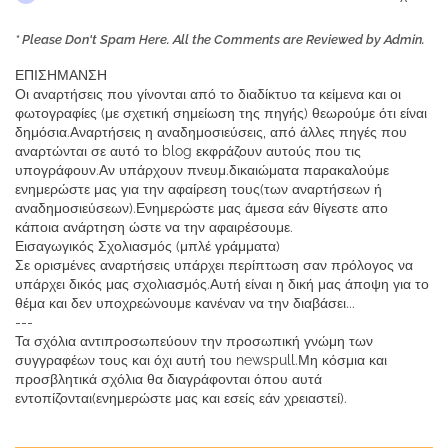
* Please Don't Spam Here. All the Comments are Reviewed by Admin.
ΕΠΙΣΗΜΑΝΣΗ
Οι αναρτήσεις που γίνονται από το διαδίκτυο τα κείμενα και οι
φωτογραφίες (με σχετική σημείωση της πηγής) θεωρούμε ότι είναι
δημόσια.Αναρτήσεις η αναδημοσιεύσεις, από άλλες πηγές που
αναρτώνται σε αυτό το blog εκφράζουν αυτούς που τις
υπογράφουν.Αν υπάρχουν πνευμ.δικαιώματα παρακαλούμε
ενημερώστε μας για την αφαίρεση τους(των αναρτήσεων ή
αναδημοσιεύσεων).Ενημερώστε μας άμεσα εάν θίγεστε απο
κάποια ανάρτηση ώστε να την αφαιρέσουμε.
Εισαγωγικός Σχολιασμός (μπλέ γράμματα)
Σε ορισμένες αναρτήσεις υπάρχει περίπτωση σαν πρόλογος να
υπάρχει δικός μας σχολιασμός.Αυτή είναι η δική μας άποψη για το
θέμα και δεν υποχρεώνουμε κανέναν να την διαβάσει...
---
Τα σχόλια αντιπροσωπεύουν την προσωπική γνώμη των
συγγραφέων τους και όχι αυτή του newspull.Μη κόσμια και
προσβλητικά σχόλια θα διαγράφονται όπου αυτά
εντοπίζονται(ενημερώστε μας και εσείς εάν χρειαστεί).