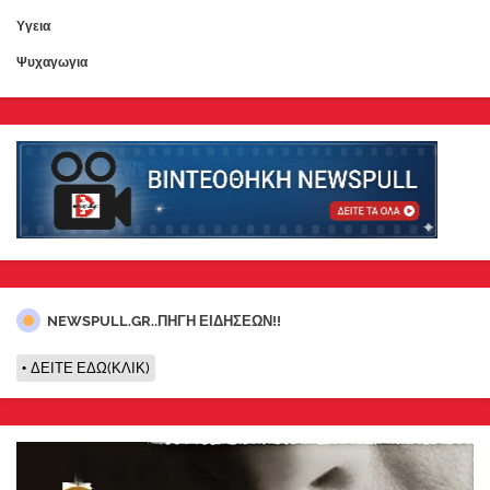
Υγεια
Ψυχαγωγια
NEWSPULL.GR..ΠΗΓΗ ΕΙΔΗΣΕΩΝ!!
ΔΕΙΤΕ ΕΔΩ(ΚΛΙΚ)