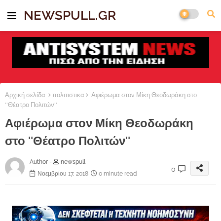
NEWSPULL.GR
Αρχική σελίδα
πολιτιστικα
Αφιέρωμα στον Μίκη Θεοδωράκη στο
''Θέατρο Πολιτών''
Αφιέρωμα στον Μίκη Θεοδωράκη
στο ''Θέατρο Πολιτών''
Author -
newspull
0
Νοεμβρίου 17, 2018
0 minute read