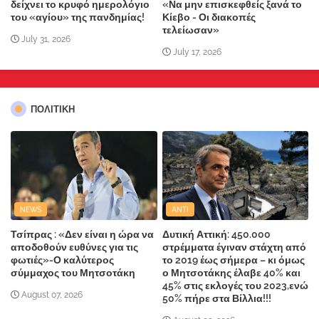
δείχνει το κρυφό ημερολόγιο
«Να μην επισκεφθείς ξανά το
του «αγίου» της πανδημίας!
Κίεβο - Οι διακοπές
τελείωσαν»
July 31, 2026
July 17, 2026
ΠΟΛΙΤΙΚΗ
NEWS
ANTI
Τσίπρας : «Δεν είναι η ώρα να
Δυτική Αττική: 450.000
αποδοθούν ευθύνες για τις
στρέμματα έγιναν στάχτη από
φωτιές»-Ο καλύτερος
το 2019 έως σήμερα – κι όμως
σύμμαχος του Μητσοτάκη
ο Μητσοτάκης έλαβε 40% και
45% στις εκλογές του 2023,ενώ
August 07, 2026
50% πήρε στα Βίλλια!!!