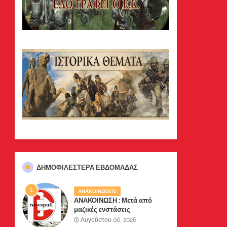
ΔΗΜΟΦΙΛΈΣΤΕΡΑ ΕΒΔΟΜΆΔΑΣ
ΑΝΑΚΟΙΝΩΣΕΙΣ
ΑΝΑΚΟΙΝΩΣΗ : Μετά από
μαζικές ενστάσεις
αναγνωστών μας, το site μας
Αυγούστου 06, 2026