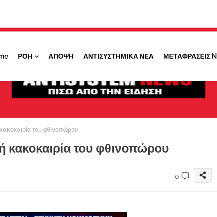
Κάντε ''ΚΛΙΚ'' πάνω στο ΝΑΙ ώστε να
λαμβάνετε ειδοποιήσεις για σημαντικά θέματά
μας
me
ΡΟΗ
ΑΠΟΨΗ
ΑΝΤΙΣΥΣΤΗΜΙΚΑ ΝΕΑ
ΜΕΤΑΦΡΑΣΕΙΣ 
ΟΧΙ ΤΩΡΑ
ΝΑΙ
 κακοκαιρία του φθινοπώρου
ρή κακοκαιρία του φθινοπώρου
0