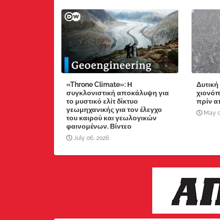
«Throne Climate»: Η
Δυτική 
συγκλονιστική αποκάλυψη για
χιονόπ
το μυστικό ελίτ δίκτυο
πρίν α
γεωμηχανικής για τον έλεγχο
May 0
του καιρού και γεωλογικών
φαινομένων. Βίντεο
July 06, 2026