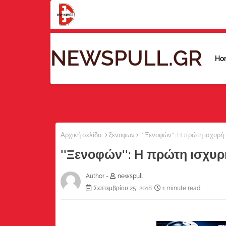
NEWSPULL.GR
Ho
Αρχική σελίδα
ξενοφων
''Ξενοφών'': H πρώτη ισχυρή
''Ξενοφών'': H πρώτη ισχυ
Author -
newspull
Σεπτεμβρίου 25, 2018
1 minute read