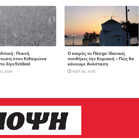
Αττική : Πυκνή
Ο καιρός το Πάσχα: Ιδανικές
τωση στον Κιθαιρώνα
συνθήκες την Κυριακή – Πώς θα
πο λίγο!(video)
κάνουμε Ανάσταση
3, 2026
April 09, 2026