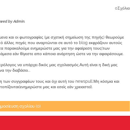
0Σχόλια
ewed by Admin.
ίμενα και οι φωτογραφίες (με σχετική σημείωση της πηγής) θεωρούμε
από άλλες πηγές που αναρτώνται σε αυτό το blog εκφράζουν αυτούς
α παρακαλούμε ενημερώστε μας για την αφαίρεση τους(των
μεσα εάν θίγεστε απο κάποια ανάρτηση ώστε να την αφαιρέσουμε.
ρόλογος να υπάρχει δικός μας σχολιασμός.Αυτή είναι η δική μας
 την διαβάσει...
των συγγραφέων τους και όχι αυτή του newspull.Μη κόσμια και
πίζονται(ενημερώστε μας και εσείς εάν χρειαστεί).
μοσίευση σχολίου (0)