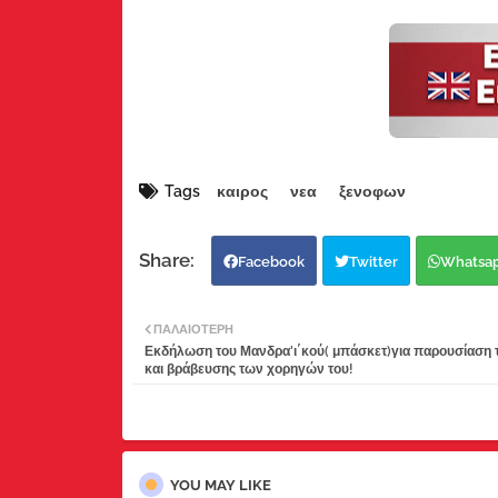
Tags
καιρος
νεα
ξενοφων
Facebook
Twitter
Whatsa
ΠΑΛΑΙΌΤΕΡΗ
Εκδήλωση του Μανδρα'ι΄κού( μπάσκετ)για παρουσίαση 
και βράβευσης των χορηγών του!
YOU MAY LIKE