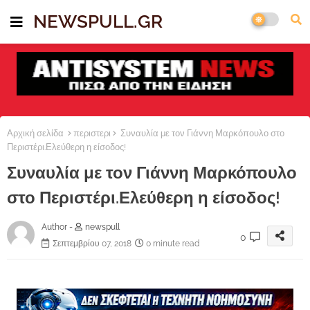
NEWSPULL.GR
Αρχική σελίδα
περιστερι
Συναυλία με τον Γιάννη Μαρκόπουλο στο
Περιστέρι.Ελεύθερη η είσοδος!
Συναυλία με τον Γιάννη Μαρκόπουλο
στο Περιστέρι.Ελεύθερη η είσοδος!
Author -
newspull
0
Σεπτεμβρίου 07, 2018
0 minute read