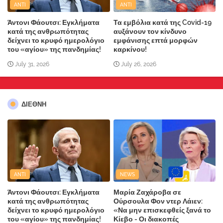
ANTI
ANTI
Άντονι Φάουτσι: Εγκλήματα
Τα εμβόλια κατά της Covid-19
κατά της ανθρωπότητας
αυξάνουν τον κίνδυνο
δείχνει το κρυφό ημερολόγιο
εμφάνισης επτά μορφών
του «αγίου» της πανδημίας!
καρκίνου!
July 31, 2026
July 26, 2026
ΔΙΕΘΝΗ
ANTI
NEWS
Άντονι Φάουτσι: Εγκλήματα
Μαρία Ζαχάροβα σε
κατά της ανθρωπότητας
Ούρσουλα Φον ντερ Λάιεν:
δείχνει το κρυφό ημερολόγιο
«Να μην επισκεφθείς ξανά το
του «αγίου» της πανδημίας!
Κίεβο - Οι διακοπές