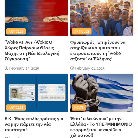
ARTICLES
ARTICLES
"Woke vs. Αντι-Woke: Οι
Φρυκτωρός : Επιμένουν να
Χώρες Παίρνουν Θέσεις
στηρίζουν κόμματα που
Μάχης στη Νέα Ιδεολογική
εκπροσωπούν τη "woke
Σύγκρουση"
ατζέντα" οι Έλληνες!
February 23, 2025
February 01, 2025
ARTICLES
NEWS
Ε.Κ : Ένας απλός τρόπος για
Έτσι "τελειώνουν" με την
να μην πάρετε την νέα
Ελλάδα - Το ΥΠΕΡΜΝΗΜΟΝΙΟ
ταυτότητα!
εφαρμόζεται με ακρίβεια
χιλιοστού!!