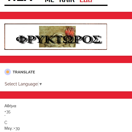
TRANSLATE
Select Language
▼
Αθήνα
+
35
°
C
Μεγ.:
+
39