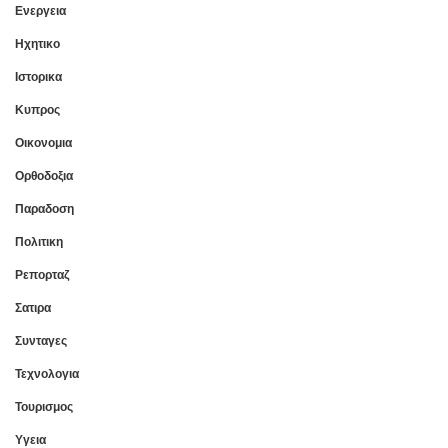
Ενεργεια
Ηχητικο
Ιστορικα
Κυπρος
Οικονομια
Ορθοδοξια
Παραδοση
Πολιτικη
Ρεπορταζ
Σατιρα
Συνταγες
Τεχνολογια
Τουρισμος
Υγεια