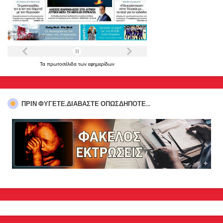
Τα
πρωτοσέλιδα
των
εφημερίδων
ΠΡΊΝ ΦΎΓΕΤΕ,ΔΙΑΒΆΣΤΕ ΟΠΩΣΔΉΠΟΤΕ...