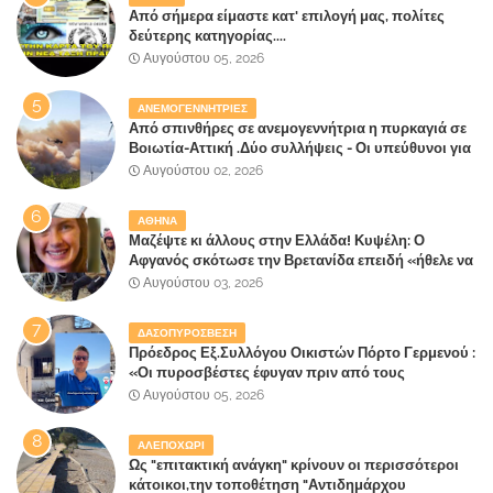
Από σήμερα είμαστε κατ' επιλογή μας, πολίτες
δεύτερης κατηγορίας....
Αυγούστου 05, 2026
ΑΝΕΜΟΓΕΝΝΗΤΡΙΕΣ
Από σπινθήρες σε ανεμογεννήτρια η πυρκαγιά σε
Βοιωτία-Αττική .Δύο συλλήψεις - Οι υπεύθυνοι για
την λάθος διαχείριση της κατάσβεσης θα
Αυγούστου 02, 2026
"πληρώσουν";
ΑΘΗΝΑ
Μαζέψτε κι άλλους στην Ελλάδα! Κυψέλη: Ο
Αφγανός σκότωσε την Βρετανίδα επειδή «ήθελε να
κάνει τη σύντροφό του χριστιανή»
Αυγούστου 03, 2026
ΔΑΣΟΠΥΡΟΣΒΕΣΗ
Πρόεδρος Εξ.Συλλόγου Οικιστών Πόρτο Γερμενού :
«Οι πυροσβέστες έφυγαν πριν από τους
κατοίκους»
Αυγούστου 05, 2026
ΑΛΕΠΟΧΩΡΙ
Ως "επιτακτική ανάγκη" κρίνουν οι περισσότεροι
κάτοικοι,την τοποθέτηση "Αντιδημάρχου