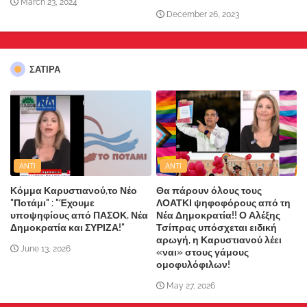
March 23, 2024
December 26, 2023
ΣΑΤΙΡΑ
ANTI
ANTI
Κόμμα Καρυστιανού,το Νέο
Θα πάρουν όλους τους
"Ποτάμι" : "Έχουμε
ΛΟΑΤΚΙ ψηφοφόρους από τη
υποψηφίους από ΠΑΣΟΚ, Νέα
Νέα Δημοκρατία!! Ο Αλέξης
Δημοκρατία και ΣΥΡΙΖΑ!"
Τσίπρας υπόσχεται ειδική
αρωγή, η Καρυστιανού λέει
June 13, 2026
«ναι» στους γάμους
ομοφυλόφιλων!
May 27, 2026