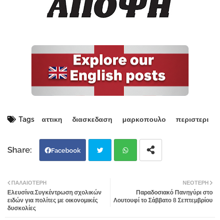
Tags
αττικη
διασκεδαση
μαρκοπουλο
περιστερι
Facebook
Twi
Wh
ΠΑΛΑΙΌΤΕΡΗ
ΝΕΌΤΕΡΗ
Ελευσίνα.Συγκέντρωση σχολικών
Παραδοσιακό Πανηγύρι στο
tter
atsa
ειδών για πολίτες με οικονομικές
Λουτουφί το Σάββατο 8 Σεπτεμβρίου
δυσκολίες
pp