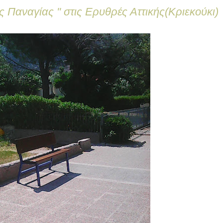
ης Παναγίας '' στις Ερυθρές Αττικής(Κριεκούκι)