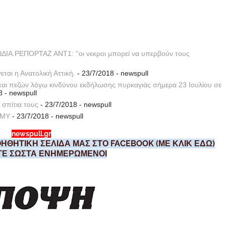
ΡΕΠΟΡΤΑΖ ΑΝΤ1: ''οι νεκροι μπορεί να υπερβούν τους
ται η Ανατολική Αττική.
- 23/7/2018
- newspull
αι πεζών λόγω κινδύνου εκδήλωσης πυρκαγιάς σήμερα 23 Ιουλίου σε
8
- newspull
 σπίτια τους
- 23/7/2018
- newspull
ΕΜΥ
- 23/7/2018
- newspull
newspull.gr
ΗΘΗΤΙΚΗ ΣΕΛΙΔΑ ΜΑΣ ΣΤΟ FACEBOOK (ΜΕ ΚΛΙΚ ΕΔΩ)
ΣΤΕ ΣΩΣΤΑ ΕΝΗΜΕΡΩΜΕΝΟΙ