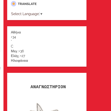
TRANSLATE
Select Language
▼
Αθήνα
+
34
°
C
Μεγ.:
+
36
Ελάχ.:
+
27
Ηλιοφάνεια
ε
ΑΝΑΓΝΩΣΤΗΡΙΟΝ