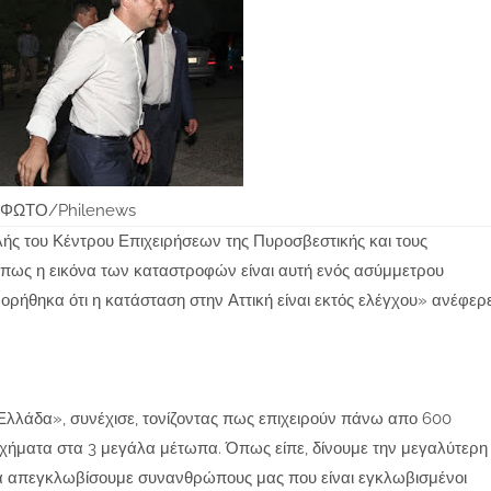
ΦΩΤΟ/Philenews
ής του Κέντρου Επιχειρήσεων της Πυροσβεστικής και τους
ως η εικόνα των καταστροφών είναι αυτή ενός ασύμμετρου
ορήθηκα ότι η κατάσταση στην Αττική είναι εκτός ελέγχου» ανέφερ
ν Ελλάδα», συνέχισε, τονίζοντας πως επιχειρούν πάνω απο 600
οχήματα στα 3 μεγάλα μέτωπα. Όπως είπε, δίνουμε την μεγαλύτερη
α απεγκλωβίσουμε συνανθρώπους μας που είναι εγκλωβισμένοι