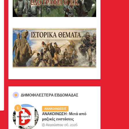
ΔΗΜΟΦΙΛΈΣΤΕΡΑ ΕΒΔΟΜΆΔΑΣ
ΑΝΑΚΟΙΝΩΣΕΙΣ
ΑΝΑΚΟΙΝΩΣΗ : Μετά από
μαζικές ενστάσεις
αναγνωστών μας, το site μας
Αυγούστου 06, 2026