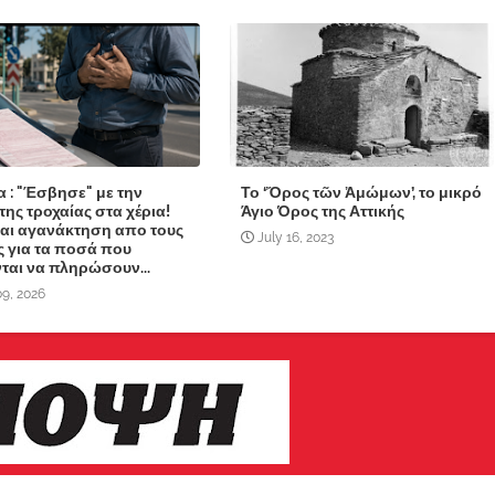
 : "Έσβησε" με την
Το ‘Ὄρος τῶν Ἀμώμων’, το μικρό
της τροχαίας στα χέρια!
Άγιο Όρος της Αττικής
αι αγανάκτηση απο τους
July 16, 2023
ς για τα ποσά που
ται να πληρώσουν...
9, 2026