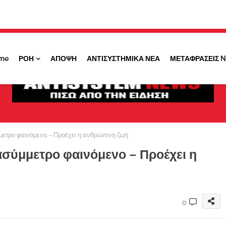
Κάντε ''ΚΛΙΚ'' πάνω στο ΝΑΙ ώστε να
λαμβάνετε ειδοποιήσεις για σημαντικά θέματά
μας
me
ΡΟΗ
ΑΠΟΨΗ
ΑΝΤΙΣΥΣΤΗΜΙΚΑ ΝΕΑ
ΜΕΤΑΦΡΑΣΕΙΣ 
ΟΧΙ ΤΩΡΑ
ΝΑΙ
μετρο φαινόμενο – Προέχει η ανθρώπινη ζωή
ασύμμετρο φαινόμενο – Προέχει η
0