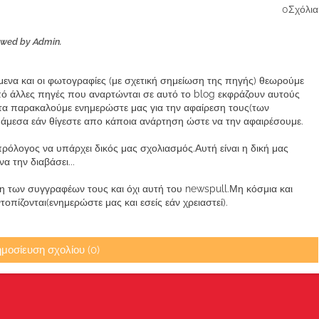
0Σχόλια
ewed by Admin.
ίμενα και οι φωτογραφίες (με σχετική σημείωση της πηγής) θεωρούμε
από άλλες πηγές που αναρτώνται σε αυτό το blog εκφράζουν αυτούς
α παρακαλούμε ενημερώστε μας για την αφαίρεση τους(των
μεσα εάν θίγεστε απο κάποια ανάρτηση ώστε να την αφαιρέσουμε.
ρόλογος να υπάρχει δικός μας σχολιασμός.Αυτή είναι η δική μας
 την διαβάσει...
των συγγραφέων τους και όχι αυτή του newspull.Μη κόσμια και
πίζονται(ενημερώστε μας και εσείς εάν χρειαστεί).
μοσίευση σχολίου (0)