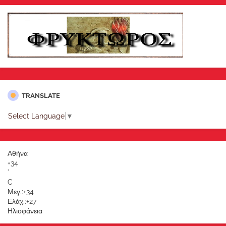
TRANSLATE
Select Language
▼
Αθήνα
+
34
°
C
Μεγ.:
+
34
Ελάχ.:
+
27
Ηλιοφάνεια