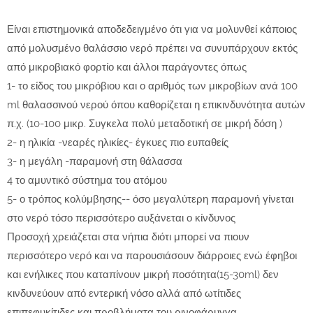
Είναι επιστημονικά αποδεδειγμένο ότι για να μολυνθεί κάποιος
από μολυσμένο θαλάσσιο νερό πρέπει να συνυπάρχουν εκτός
από μικροβιακό φορτίο και άλλοι παράγοντες όπως
1- το είδος του μικρόβιου και ο αριθμός των μικροβίων ανά 100
ml θαλασσινού νερού όπου καθορίζεται η επικινδυνότητα αυτών
π.χ. (10-100 μικρ. Συγκελα πολύ μεταδοτική σε μικρή δόση )
2- η ηλικία -νεαρές ηλικίες- έγκυες πιο ευπαθείς
3- η μεγάλη -παραμονή στη θάλασσα
4 το αμυντικό σύστημα του ατόμου
5- ο τρόπος κολύμβησης-- όσο μεγαλύτερη παραμονή γίνεται
στο νερό τόσο περισσότερο αυξάνεται ο κίνδυνος
Προσοχή χρειάζεται στα νήπια διότι μπορεί να πιουν
περισσότερο νερό και να παρουσιάσουν διάρροιες ενώ έφηβοι
και ενήλικες που καταπίνουν μικρή ποσότητα(15-30ml) δεν
κινδυνεύουν από εντερική νόσο αλλά από ωτίτιδες
επιπεφυκίτιδες και προβλήματα του ρινοφάρυγγα