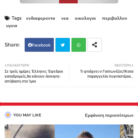
Tags
ενδιαφεροντα
νεα
οικολογια
περιβαλλον
υγεια
Facebook
Twi
Wh
ΠΑΛΑΙΌΤΕΡΗ
ΝΕΌΤΕΡΗ
Σε τρείς ημέρες Έλληνες Έφεδροι
Τι φτιάχνει ο Γιαπωνέζος!!Κατα
tter
atsa
καταδρομείς,θα κάνουν άσκηση-
παραγγελία πεφταστέρια...
απόβαση στα Ίμια
pp
YOU MAY LIKE
Εμφάνιση περισσότερων