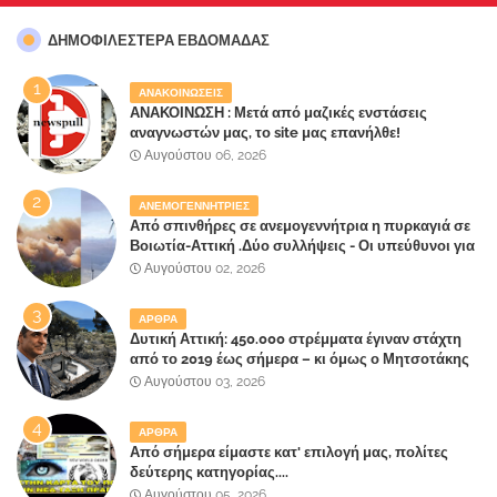
ΔΗΜΟΦΙΛΈΣΤΕΡΑ ΕΒΔΟΜΆΔΑΣ
ΑΝΑΚΟΙΝΩΣΕΙΣ
ΑΝΑΚΟΙΝΩΣΗ : Μετά από μαζικές ενστάσεις
αναγνωστών μας, το site μας επανήλθε!
Αυγούστου 06, 2026
ΑΝΕΜΟΓΕΝΝΗΤΡΙΕΣ
Από σπινθήρες σε ανεμογεννήτρια η πυρκαγιά σε
Βοιωτία-Αττική .Δύο συλλήψεις - Οι υπεύθυνοι για
την λάθος διαχείριση της κατάσβεσης θα
Αυγούστου 02, 2026
"πληρώσουν";
ΑΡΘΡΑ
Δυτική Αττική: 450.000 στρέμματα έγιναν στάχτη
από το 2019 έως σήμερα – κι όμως ο Μητσοτάκης
έλαβε 40% και 45% στις εκλογές του 2023,ενώ 50%
Αυγούστου 03, 2026
πήρε στα Βίλλια!!!
ΑΡΘΡΑ
Από σήμερα είμαστε κατ' επιλογή μας, πολίτες
δεύτερης κατηγορίας....
Αυγούστου 05, 2026