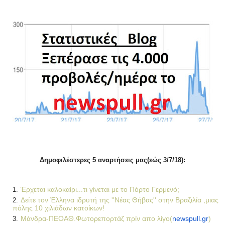
Δη
μοφιλέστερες 5 αναρτήσεις μας(εώς 3/7/18):
Έρχεται καλοκαίρι...τι γίνεται με το Πόρτο Γερμενό;
Δείτε τον Έλληνα ιδρυτή της ''Νέας Θήβας'' στην Βραζιλία ,μιας
πόλης 10 χιλιάδων κατοίκων!
Μάνδρα-ΠΕΟΑΘ.Φωτορεπορτάζ πρίν απο λίγο(
newspull.gr
)