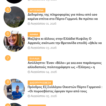
ΑΙΓΟΣΘΕΝΑ
Δεδομένης της πληροφορίας για πάνω από 100
καμένα σπίτια στο Πόρτο Γερμενό, θα πρέπει να
αναζητηθούν ευθύνες για την ολοσχερή
Αυγούστου 01, 2026
καταστροφή του τελευταίου πνεύμονα, του
επίγειου παραδείσου της Αττικής
ΑΘΗΝΑ
Μαζέψτε κι άλλους στην Ελλάδα! Κυψέλη: Ο
Αφγανός σκότωσε την Βρετανίδα επειδή «ήθελε να
κάνει τη σύντροφό του χριστιανή»
Αυγούστου 03, 2026
ΕΛΛΑΔΑ
Ασύλληπτο: Έναν «Βόλο» με 102.000 παράνομους
αλλοδαπούς πολιτογράφησε ως «Έλληνες» η
κυβέρνηση!
Αυγούστου 04, 2026
ΔΑΣΟΠΥΡΟΣΒΕΣΗ
Πρόεδρος Εξ.Συλλόγου Οικιστών Πόρτο Γερμενού :
«Οι πυροσβέστες έφυγαν πριν από τους
κατοίκους»
Αυγούστου 05, 2026