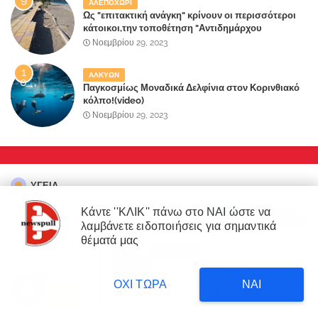
ΑΛΕΠΟΧΩΡΙ
Ως "επιτακτική ανάγκη" κρίνουν οι περισσότεροι
κάτοικοι,την τοποθέτηση "Αντιδημάρχου
Παραλιακής Ζώνης" στο Δήμο Μάνδρας-Ειδυλλίας!
Νοεμβρίου 29, 2023
ΑΛΚΥΩΝ
Παγκοσμίως Μοναδικά Δελφίνια στον Κορινθιακό
κόλπο!(video)
Νοεμβρίου 29, 2023
ΥΓΕΙΑ
Κάντε ''ΚΛΙΚ'' πάνω στο ΝΑΙ ώστε να
λαμβάνετε ειδοποιήσεις για σημαντικά
×
θέματά μας
Our website uses cookies to enhance your experience.
Learn
ΔΙΑΒΑΣΤΕ
More
Δυτική Αττική: 450.000
3
στρέμματα έγιναν στάχτη επι
ΟΧΙ ΤΩΡΑ
ΝΑΙ
ANTI
ANTI
κυβέρνησης Μητσοτάκη!
Accept !
Άντονι Φάουτσι: Εγκλήματα
Τα εμβόλια κατά της Covid-19