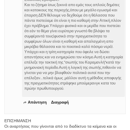
Και το ζήτημα ίσως ξεκινά απο εμάς τους απλούς δημότες
και κατοικους της περιοχής,όπου με μεγάλο εγωισμό και
έπαρση ΔΕΝ θέλουμε να δεχθούμε ότι η θάλασσα που
πάντα πιστεύαμε ότι είναι η πιο καθαρή στην Αττική,πλέον
έχει πρόβλημα.Υπάρχει φυσικά και οι μερίδα που πιστεύει
ότι εάν το θέμα γίνει ευρύτερα γνωστό θα βλάψει τα
συμφέροντά τους(φυσικά στην πραγματικότητα το
συμφέρων όλων είναι η καθαρή και απαλαγμένη απο
μικρόβια θάλασσα και το ποιοτικά καλό πόσιμο νερό).
Υπάρχει και η τρίτη κατηγορία που όφειλε να δώσει
απαντήσεις και να ενημερώσει τον κόσμο.Αυτή η κατηγορία
επέλεξε την τακτική της "σιωπής του Καραμανλή"κατά την
μνημονιακή περίοδο.Αυτή η λογική της σιωπής,πιθανόν να
γίνεται για να μην βλαφθούν πολιτικά αυτοί που την
επέλεξαν...τελικά όμως ,μάλλον αυτή η μέθοδος αποφυγής
της πραγματικότητας στράφηκε μπούμερανγκ κατα του
πρώην πρωθυπουργού.
Απάντηση
Διαγραφή
ΕΠΙΣΗΜΑΝΣΗ
Οι αναρτήσεις που γίνονται από το διαδίκτυο τα κείμενα και οι