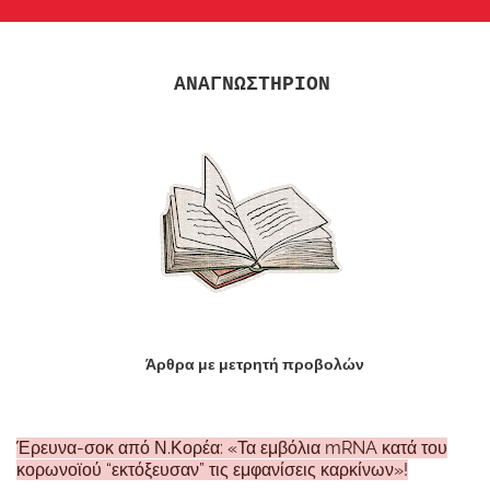
ΑΝΑΓΝΩΣΤΗΡΙΟΝ
Άρθρα με μετρητή προβολών
Έρευνα-σοκ από Ν.Κορέα: «Τα εμβόλια mRNA κατά του
κορωνοϊού “εκτόξευσαν” τις εμφανίσεις καρκίνων»!