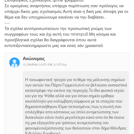
Εισαγωγικός Σχολιασμός (μπλέ γράμματα)
Σε ορισμένες αναρτήσεις υπάρχει περίπτωση σαν πρόλογος να
υπάρχει δικός μας σχολιασμός.Αυτή είναι η δική μας άποψη για το
θέμα και δεν υποχρεώνουμε κανέναν να την διαβάσει...
---
Τα σχόλια αντιπροσωπεύουν την προσωπική γνώμη των
συγγραφέων τους και όχι αυτή του newspull.Μη κόσμια και
προσβλητικά σχόλια θα διαγράφονται όπου αυτά
εντοπίζονται(ενημερώστε μας και εσείς εάν χρειαστεί).
Ανώνυμος
23 Ιουλίου 2018 στις 12:18 π.μ.
Η 'εκκωφαντική' ησυχία για το θέμα της μόλυνσης σημείων
των ακτών του Πόρτο Γερμενό,αντί να βελτιώσει ουσιαστικά
καταστρέφει την εικόνα της περιοχής.Το ίδιο φυσικά ισχύει
και για την Ψάθα αλλά και για όποιο σημείο κρίθηκε
ακατάλληλο για κολύμβηση σύμφωνα με τα στοιχεία που
δημοσιοποιήθηκαν.Είμαι πεπεισμένος πως η σιωπή που
επιλέχθηκε απο κάποιους ως όπλο αντιμετώπισης των
δυσκολιών κάνει πολύ μεγαλύτερο κακό απο ότι θα έκανε
πχ μια εξαγγελία για τρόπους αντιμετώπισης του
φαινομένου(ρύπανσης των θαλασσών στον δήμο Μάνδρας
Ειδυλλίας Ερυθρών).