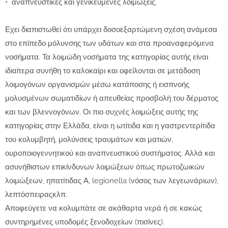
• αναπνευστικές και γενικευμένες λοιμώξεις.
Εχει διαπιστωθεί ότι υπάρχει δοσοεξαρτώμενη σχέση ανάμεσα
στο επίπεδο μόλυνσης των υδάτων και στα προαναφερόμενα
νοσήματα. Τα λοιμώδη νοσήματα της κατηγορίας αυτής είναι
ιδιαίτερα συνήθη το καλοκαίρι και οφείλονται σε μετάδοση
λοιμογόνων οργανισμών μέσω κατάποσης ή εισπνοής
μολυσμένων σωματιδίων ή απευθείας προσβολή του δέρματος
και των βλεννογόνων. Οι πιο συχνές λοιμώξεις αυτής της
κατηγορίας στην Ελλάδα, είναι η ωτίτιδα και η γαστρεντερίτιδα
του κολυμβητή, μολύνσεις τραυμάτων και ματιών,
ουροποιογεννητικού και αναπνευστικού συστήματος. Αλλά και
ασυνήθιστων επικίνδυνων λοιμώξεων όπως πρωτοζωικών
λοιμώξεων, ηπατίτιδας Α, legionella (νόσος των λεγεωνάριων),
λεπτόσπειραςκλπ.
Αποφεύγετε να κολυμπάτε σε ακάθαρτα νερά ή σε κακώς
συντηρημένες υποδομές ξενοδοχείων (πισίνες).