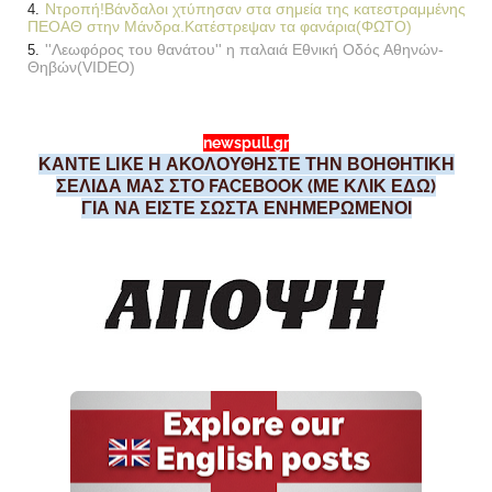
Ντροπή!Βάνδαλοι χτύπησαν στα σημεία της κατεστραμμένης
ΠΕΟΑΘ στην Μάνδρα.Κατέστρεψαν τα φανάρια(ΦΩΤΟ)
''Λεωφόρος του θανάτου'' η παλαιά Εθνική Οδός Αθηνών-
Θηβών(VIDEO)
newspull.gr
ΚΑΝΤΕ LIKE Η ΑΚΟΛΟΥΘΗΣΤΕ ΤΗΝ ΒΟΗΘΗΤΙΚΗ
ΣΕΛΙΔΑ ΜΑΣ ΣΤΟ FACEBOOK (ΜΕ ΚΛΙΚ ΕΔΩ)
ΓΙΑ ΝΑ ΕΙΣΤΕ ΣΩΣΤΑ ΕΝΗΜΕΡΩΜΕΝΟΙ