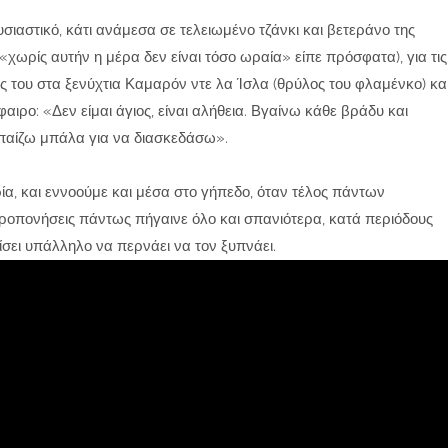
υσιαστικό, κάτι ανάμεσα σε τελειωμένο τζάνκι και βετεράνο της
(«χωρίς αυτήν η μέρα δεν είναι τόσο ωραία» είπε πρόσφατα), για τις
ός του στα ξενύχτια Καμαρόν ντε λα Ίσλα (θρύλος του φλαμένκο) κα
ιρο: «Δεν είμαι άγιος, είναι αλήθεια. Βγαίνω κάθε βράδυ και
 παίζω μπάλα για να διασκεδάσω».
ία, και εννοούμε και μέσα στο γήπεδο, όταν τέλος πάντων
προπονήσεις πάντως πήγαινε όλο και σπανιότερα, κατά περιόδους
ίσει υπάλληλο να περνάει να τον ξυπνάει.