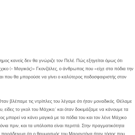
ημος κανείς δεν θα γνώριζε τον Πελέ. Πώς εξηγείται όμως ότι
κο (= Μαγικός)» Γκονζάλες, ο άνθρωπος που «είχε στα πόδια την
αι που θα μπορούσε να γίνει ο καλύτερος ποδοσφαιριστής στον
Όταν βλέπαμε τις ντρίπλες του λέγαμε ότι ήταν μοναδικός. Θέλαμε
 είδες το γκολ του Μάχικο;’ και όταν δοκιμάζαμε να κάνουμε τα
 μπορεί να κάνει μαγικά με τα πόδια του και τον λένε Μάχικο
όνια πριν, και τα υπόλοιπα είναι περιττά. Στην πραγματικότητα
 παράδειγμα ότι ο θαυμασμός του Μαραντόνα ήταν τόσος που