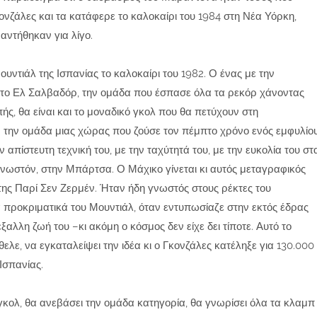
ονζάλες και τα κατάφερε το καλοκαίρι του 1984 στη Νέα Υόρκη,
ναντήθηκαν για λίγο.
ουντιάλ της Ισπανίας το καλοκαίρι του 1982. Ο ένας με την
 το Ελ Σαλβαδόρ, την ομάδα που έσπασε όλα τα ρεκόρ χάνοντας
πής, θα είναι και το μοναδικό γκολ που θα πετύχουν στη
 την ομάδα μιας χώρας που ζούσε τον πέμπτο χρόνο ενός εμφυλίο
απίστευτη τεχνική του, με την ταχύτητά του, με την ευκολία του στ
γνωστόν, στην Μπάρτσα. Ο Μάχικο γίνεται κι αυτός μεταγραφικός
ης Παρί Σεν Ζερμέν. Ήταν ήδη γνωστός στους ρέκτες του
 προκριματικά του Μουντιάλ, όταν εντυπωσίαζε στην εκτός έδρας
ξαλλη ζωή του –κι ακόμη ο κόσμος δεν είχε δει τίποτε. Αυτό το
ελε, να εγκαταλείψει την ιδέα κι ο Γκονζάλες κατέληξε για 130.000
Ισπανίας.
γκολ, θα ανεβάσει την ομάδα κατηγορία, θα γνωρίσει όλα τα κλαμπ