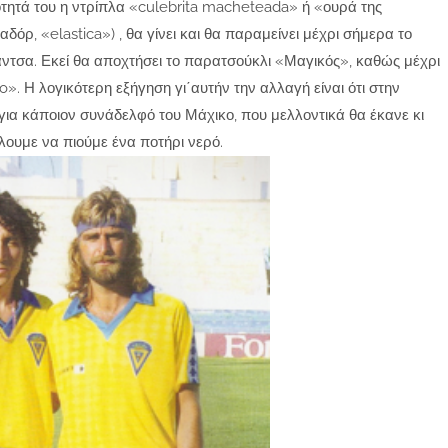
κότητά του η ντρίπλα «culebrita macheteada» ή «ουρά της
δόρ, «elastica») , θα γίνει και θα παραμείνει μέχρι σήμερα το
ντσα. Εκεί θα αποχτήσει το παρατσούκλι «Μαγικός», καθώς μέχρι
 Η λογικότερη εξήγηση γι΄αυτήν την αλλαγή είναι ότι στην
για κάποιον συνάδελφό του Μάχικο, που μελλοντικά θα έκανε κι
άλουμε να πιούμε ένα ποτήρι νερό.