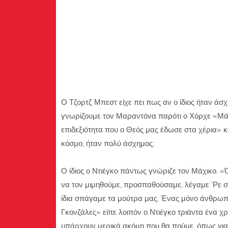
Ο Τζορτζ Μπεστ είχε πει πως αν ο ίδιος ήταν άσχ
γνωρίζουμε τον Μαραντόνα παρότι ο Χόρχε «Μάχι
επιδεξιότητα που ο Θεός μας έδωσε στα χέρια» κ
κόσμο, ήταν πολύ άσχημος;
Ο ίδιος ο Ντιέγκο πάντως γνώριζε τον Μάχικο. «
να τον μιμηθούμε, προσπαθούσαμε, λέγαμε ‘Ρε συ,
ίδια σπάγαμε τα μούτρα μας. Ένας μόνο άνθρωπος
Γκονζάλες» είπε λοιπόν ο Ντιέγκο τριάντα ένα χρ
υπάρχουν μερικά ακόμη που θα πούμε, όπως για