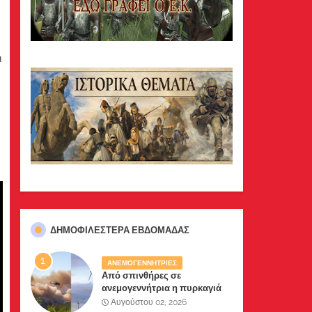
ι
ΔΗΜΟΦΙΛΈΣΤΕΡΑ ΕΒΔΟΜΆΔΑΣ
ΑΝΕΜΟΓΕΝΝΗΤΡΙΕΣ
Από σπινθήρες σε
ανεμογεννήτρια η πυρκαγιά
σε Βοιωτία-Αττική .Δύο
Αυγούστου 02, 2026