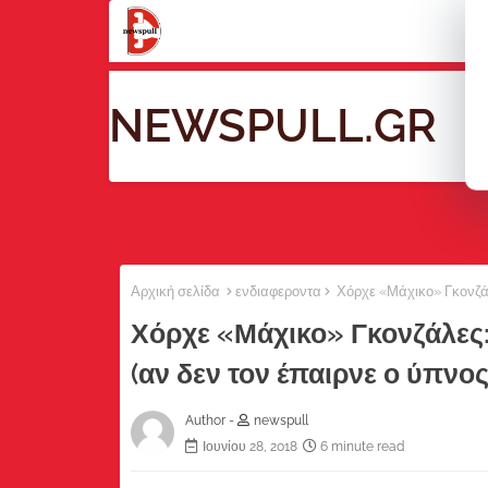
NEWSPULL.GR
Ho
Αρχική σελίδα
ενδιαφεροντα
Χόρχε «Μάχικο» Γκονζάλε
Χόρχε «Μάχικο» Γκονζάλες:
(αν δεν τον έπαιρνε ο ύπνος
Author -
newspull
Ιουνίου 28, 2018
6 minute read